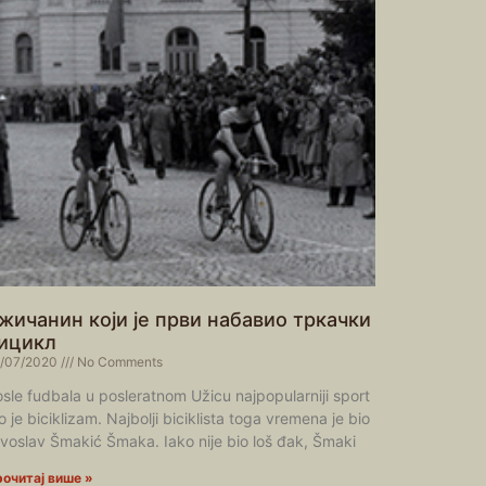
жичанин који је први набавио тркачки
ицикл
/07/2020
No Comments
sle fudbala u posleratnom Užicu najpopularniji sport
o je biciklizam. Najbolji biciklista toga vremena je bio
voslav Šmakić Šmaka. Iako nije bio loš đak, Šmaki
очитај више »