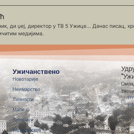
ић
ик, ди џеј, директор у ТВ 5 Ужице... Данас писац, х
ичитим медијима.
Удр
Ужичанствено
"Уж
Новотарије
Омла
Неимарство
Ужиц
Em
Личности
in
Мапе
Летописи
Калеидоскоп