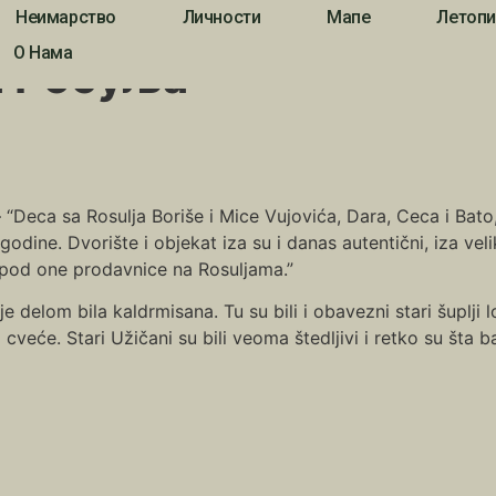
Неимарство
Личности
Мапе
Летопи
уља
О Нама
а Росуља
– “Deca sa Rosulja Boriše i Mice Vujovića, Dara, Ceca i Bat
 godine. Dvorište i objekat iza su i danas autentični, iza vel
spod one prodavnice na Rosuljama.”
e delom bila kaldrmisana. Tu su bili i obavezni stari šuplji l
 cveće. Stari Užičani su bili veoma štedljivi i retko su šta 