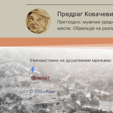
Предраг Ковачев
Претходно: музички уредн
мисли. Објављује на разл
Ужичанствено на друштвеним мрежама:
© 2018 | Бруе