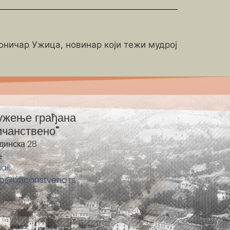
роничар Ужица, новинар који тежи мудрој
ужење грађана
ичанствено"
динска 28
е
ail:
fo@uzicanstveno.rs