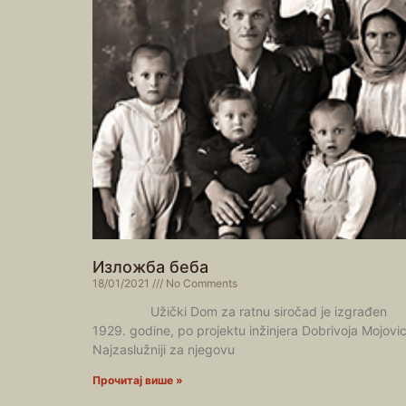
Изложба беба
18/01/2021
No Comments
Užički Dom za ratnu siročad je izgrađen
1929. godine, po projektu inžinjera Dobrivoja Mojovic
Najzaslužniji za njegovu
Прочитај више »