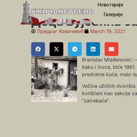
Новотарије
Почетна
»
занимљивости
»
Деца Вујовића са Рос
Галерије
Деца Вујовића с
Предраг Ковачевић
March 19, 2021
Branislav Mlađenović:: 
baku i lovca, biće 1961.
predratne kuće, malo i
Večina užičkih dvorišta j
korišćeni kao sakcije za
“zatrebaće”.