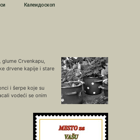
си
Калеидоскоп
o, glume Crvenkapu,
ike drvene kapije i stare
onci i šerpe koje su
bacali vodeći se onim