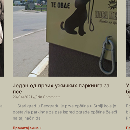
Један од првих ужичких паркинга за
У
псе
б
20/04/2021
No Comments
13
a.
Stari grad u Beogradu je prva opština u Srbiji koja je
Po
postavila parkinge za pse ispred zgrade opštine želeći
bi
na taj način da
Pr
Прочитај више »
Пр