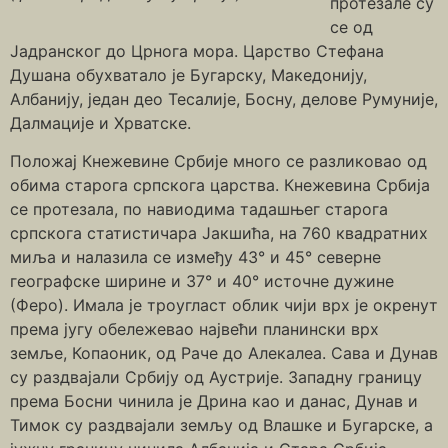
протезале су
се од
Јадранског до Црнога мора. Царство Стефана
Душана обухватало је Бугарску, Македонију,
Албанију, један део Тесалије, Босну, делове Румуније,
Далмације и Хрватске.
Положај Кнежевине Србије много се разликовао од
обима старога српскога царства. Кнежевина Србија
се протезала, по навиодима тадашњег старога
српскога статистичара Јакшића, на 760 квадратних
миља и налазила се између 43° и 45° северне
географске ширине и 37° и 40° источне дужине
(Феро). Имала је троугласт облик чији врх је окренут
према југу обележевао највећи планински врх
земље, Копаоник, од Раче до Алекалеа. Сава и Дунав
су раздвајали Србију од Аустрије. Западну границу
према Босни чинила је Дрина као и данас, Дунав и
Тимок су раздвајали земљу од Влашке и Бугарске, a