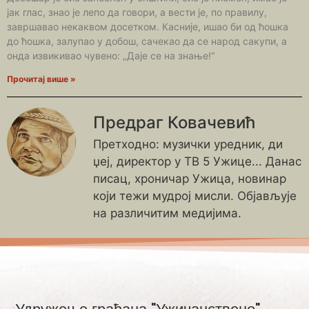
јак глас, знао је лепо да говори, а вести је, по правилу,
завршавао некаквом досетком. Касније, ишао би од ћошка
до ћошка, залупао у добош, сачекао да се народ сакупи, а
онда извикивао чувено: „Даје се на знање!“
Прочитај више »
Предраг Ковачевић
Претходно: музички уредник, ди
џеј, директор у ТВ 5 Ужице... Данас
писац, хроничар Ужица, новинар
који тежи мудрој мисли. Објављује
на различитим медијима.