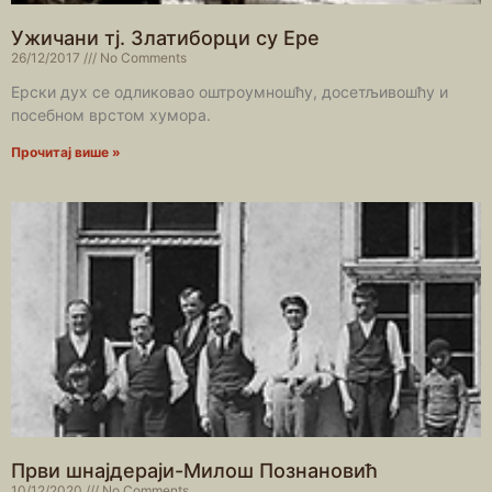
Ужичани тј. Златиборци су Ере
26/12/2017
No Comments
Ерски дух се одликовао оштроумношћу, досетљивошћу и
посебном врстом хумора.
Прочитај више »
Први шнајдераји-Милош Познановић
10/12/2020
No Comments