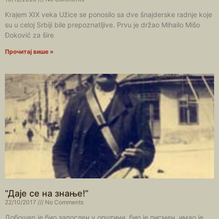
Krajem XIX veka Užice se ponosilo sa dve šnajderske radnje koje
su u celoj Srbiji bile prepoznatljive. Prvu je držao Mihailo Mišo
Đoković za šire
Прочитај више »
“Даје се на знање!”
22/10/2017
No Comments
Добошар је био запослен у општини, био је писмен, имао је