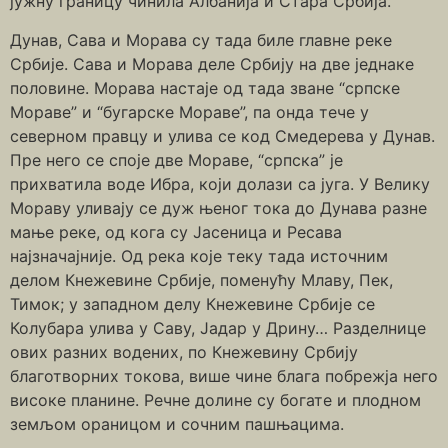
јужну границу чинила Албанија и Стара Србија.
Дунав, Сава и Морава су тада биле главне реке
Србије. Сава и Морава деле Србију на две једнаке
половине. Морава настаје од тада зване “српске
Мораве” и “бугарске Мораве”, па онда тече у
северном правцу и улива се код Смедерева у Дунав.
Пре него се споје две Мораве, “српска” је
прихватила воде Ибра, који долази са југа. У Велику
Мораву уливају се дуж њеног тока до Дунава разне
мање реке, од кога су Јасеница и Ресава
најзначајније. Од река које теку тада источним
делом Кнежевине Србије, поменућу Млаву, Пек,
Тимок; у западном делу Кнежевине Србије се
Колубара улива у Саву, Јадар у Дрину… Разделнице
ових разних водених, по Кнежевину Србију
благотворних токова, више чине блага побрежја него
високе планине. Речне долине су богате и плодном
земљом ораницом и сочним пашњацима.