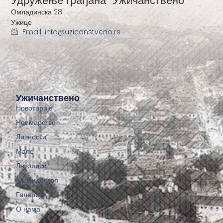
Удружење грађана "Ужичанствено"
Омладинска 28
Ужице
Email: info@uzicanstveno.rs
Ужичанствено
Новотарије
Неимарство
Личности
Мапе
Летописи
Калеидоскоп
Галерије
О нама