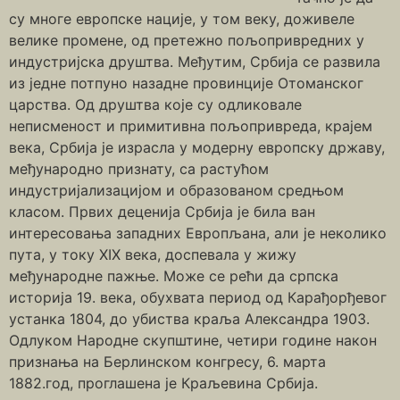
су многе европске нације, у том веку, доживеле
велике промене, од претежно пољопривредних у
индустријска друштва. Међутим, Србија се развила
из једне потпуно назадне провинције Отоманског
царства. Од друштва које су одликовале
неписменост и примитивна пољопривреда, крајем
века, Србија је израсла у модерну европску државу,
међународно признату, са растућом
индустријализацијом и образованом средњом
класом. Првих деценија Србија је била ван
интересовања западних Европљана, али је неколико
пута, у току XIX века, доспевала у жижу
међународне пажње. Може се рећи да српска
историја 19. века, обухвата период од Карађорђевог
устанка 1804, до убиства краља Александра 1903.
Одлуком Народне скупштине, четири године након
признања на Берлинском конгресу, 6. марта
1882.год, проглашена је Краљевина Србија.