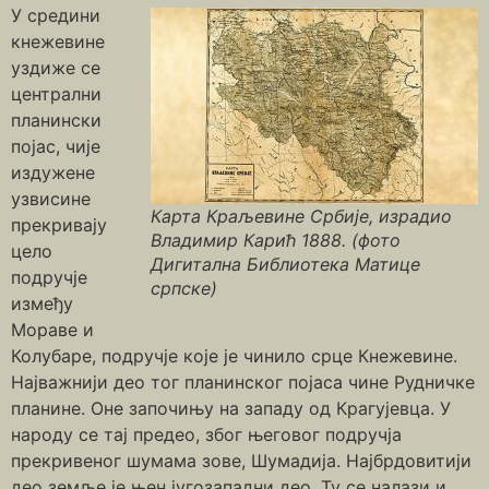
У средини
кнежевине
уздиже се
централни
планински
појас, чије
издужене
узвисине
Карта Краљевине Србије, израдио
прекривају
Владимир Карић 1888. (фото
цело
Дигитална Библиотека Матице
подручје
српске)
између
Мораве и
Колубаре, подручје које је чинило срце Кнежевине.
Најважнији део тог планинског појаса чине Рудничке
планине. Оне започињу на западу од Крагујевца. У
народу се тај предео, због његовог подручја
прекривеног шумама зове, Шумадија. Најбрдовитији
део земље је њен југозападни део. Ту се налази и