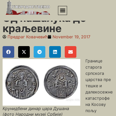
Почетна
»
19. век
»
Од пашалука до краљевине
Од пашалука до
краљевине
Предраг Ковачевић
November 19, 2017
Границе
старога
српскога
царства пре
тешке и
далекосежне
катастрофе
на Косову
Крунидбени динар цара Душана
пољу
(фото Народни музеј Србије)