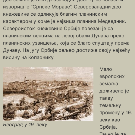
извориште “Српске Мораве”. Северозападни део
кнежевине се одликује благим планинским
карактером у коме је највиша планина Медведник.
Североисток кнежевине Србије повезан је са
планинским венцима на левој обали Дунава преко
планинских узвишења, која се благо спуштају према
Дунаву. На југу Србије рељеф достиже своју највећу
висину на Копаонику.
Мало
европских
земаља
доживело је
такву
темељну
промену у 19.
веку као
Београд у 19. веку
Србија.
Тачно је да