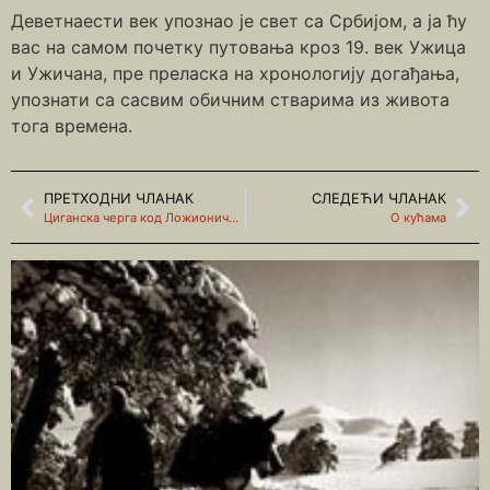
Деветнаести век упознао је свет са Србијом, а ја ћу
вас на самом почетку путовања кроз 19. век Ужица
и Ужичана, пре преласка на хронологију догађања,
упознати са сасвим обичним стварима из живота
тога времена.
ПРЕТХОДНИ ЧЛАНАК
СЛЕДЕЋИ ЧЛАНАК
Циганска черга код Ложионичког моста
О кућама