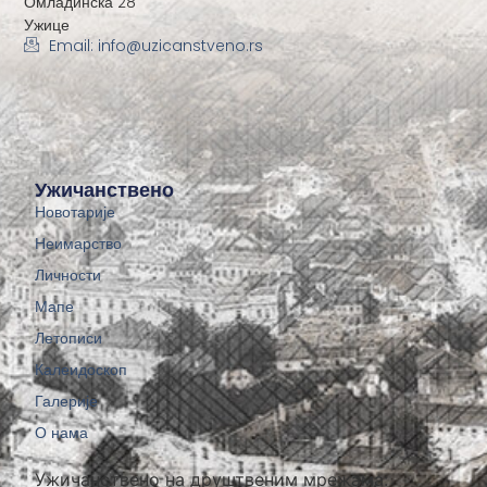
Омладинска 28
Ужице
Email: info@uzicanstveno.rs
Ужичанствено
Новотарије
Неимарство
Личности
Мапе
Летописи
Калеидоскоп
Галерије
О нама
Ужичанствено на друштвеним мрежама: