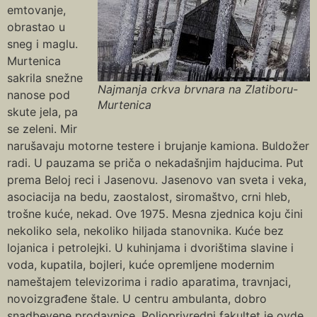
emtovanje,
obrastao u
sneg i maglu.
Murtenica
sakrila snežne
Najmanja crkva brvnara na Zlatiboru-
nanose pod
Murtenica
skute jela, pa
se zeleni. Mir
narušavaju motorne testere i brujanje kamiona. Buldožer
radi. U pauzama se priča o nekadašnjim hajducima. Put
prema Beloj reci i Jasenovu. Jasenovo van sveta i veka,
asociacija na bedu, zaostalost, siromaštvo, crni hleb,
trošne kuće, nekad. Ove 1975. Mesna zjednica koju čini
nekoliko sela, nekoliko hiljada stanovnika. Kuće bez
lojanica i petrolejki. U kuhinjama i dvorištima slavine i
voda, kupatila, bojleri, kuće opremljene modernim
nameštajem televizorima i radio aparatima, travnjaci,
novoizgrađene štale. U centru ambulanta, dobro
snadbevene prodavnice. Poljoprivredni fakultet je ovde