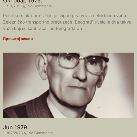
Октобар 1975.
11/10/2021
No Comments
Početkom oktobra Užice je stigao prvi voz na električnu vuču.
Železničko transportno preduzeće “Beograd” uvelo je dva takva
voza koji su saobraćali od Beograda do
Прочитај више »
Jun 1979.
11/02/2023
No Comments