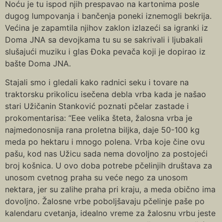
Noću je tu ispod njih prespavao na kartonima posle
dugog lumpovanja i bančenja poneki iznemogli bekrija.
Većina je zapamtila njihov zaklon izlazeći sa igranki iz
Doma JNA sa devojkama tu su se sakrivali i ljubakali
slušajući muziku i glas Đoka pevača koji je dopirao iz
bašte Doma JNA.
Stajali smo i gledali kako radnici seku i tovare na
traktorsku prikolicu isečena debla vrba kada je našao
stari Užičanin Stanković poznati pčelar zastade i
prokomentarisa: “Eee velika šteta, žalosna vrba je
najmedonosnija rana proletna biljka, daje 50-100 kg
meda po hektaru i mnogo polena. Vrba koje čine ovu
pašu, kod nas Užicu sada nema dovoljno za postojeći
broj košnica. U ovo doba potrebe pčelinjih društava za
unosom cvetnog praha su veće nego za unosom
nektara, jer su zalihe praha pri kraju, a meda obično ima
dovoljno. Žalosne vrbe poboljšavaju pčelinje paše po
kalendaru cvetanja, idealno vreme za žalosnu vrbu jeste