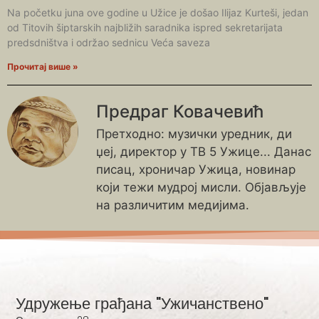
Na početku juna ove godine u Užice je došao Ilijaz Kurteši, jedan
od Titovih šiptarskih najbližih saradnika ispred sekretarijata
predsdništva i održao sednicu Veća saveza
Прочитај више »
Предраг Ковачевић
Претходно: музички уредник, ди
џеј, директор у ТВ 5 Ужице... Данас
писац, хроничар Ужица, новинар
који тежи мудрој мисли. Објављује
на различитим медијима.
Удружење грађана "Ужичанствено"