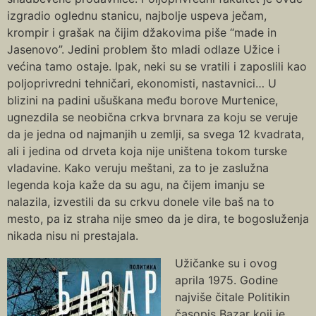
izgradio oglednu stanicu, najbolje uspeva ječam,
krompir i grašak na čijim džakovima piše “made in
Jasenovo”. Jedini problem što mladi odlaze Užice i
većina tamo ostaje. Ipak, neki su se vratili i zaposlili kao
poljoprivredni tehničari, ekonomisti, nastavnici… U
blizini na padini ušuškana među borove Murtenice,
ugnezdila se neobična crkva brvnara za koju se veruje
da je jedna od najmanjih u zemlji, sa svega 12 kvadrata,
ali i jedina od drveta koja nije uništena tokom turske
vladavine. Kako veruju meštani, za to je zaslužna
legenda koja kaže da su agu, na čijem imanju se
nalazila, izvestili da su crkvu donele vile baš na to
mesto, pa iz straha nije smeo da je dira, te bogosluženja
nikada nisu ni prestajala.
Užičanke su i ovog
aprila 1975. Godine
najviše čitale Politikin
časopis Bazar koji je