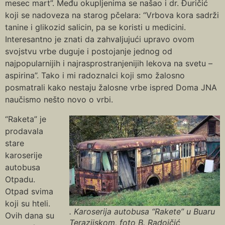
mesec mart”. Među okupljenima se našao i dr. Đuričić
koji se nadoveza na starog pčelara: “Vrbova kora sadrži
tanine i glikozid salicin, pa se koristi u medicini.
Interesantno je znati da zahvaljujući upravo ovom
svojstvu vrbe duguje i postojanje jednog od
najpopularnijih i najrasprostranjenijih lekova na svetu –
aspirina”. Tako i mi radoznalci koji smo žalosno
posmatrali kako nestaju žalosne vrbe ispred Doma JNA
naučismo nešto novo o vrbi.
“Raketa” je
prodavala
stare
karoserije
autobusa
Otpadu.
Otpad svima
koji su hteli.
. Karoserija autobusa “Rakete” u Buaru
Ovih dana su
Terazijskom, foto B. Radojčić