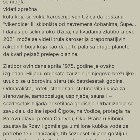
se mogla
videti zprežna
kola koja su vukla karoserije van Užica da postanu
“vikendice” ili skloništa od nevremena čobanima, Šupe…
I danas po selima oko Užica, na livadama Zlatibora ove
2021. može se videti trula karoserija prepoznatljivih
raketinih boja koja kao da je tu pala sa druge planete,
da kvari pejzaž prelepe planine.
Zlatibor ovih dana aprila 1975. godine je ovako
izgledao. Hiljadu objekata zauzelo je njegove brežuljke i
uvuklo se u borovinu staru tek četrdesetak godina.
Odmarališta, hoteli, stacionari, stotine vila i kuća za
stanovanje, samoposluge, uspinjača, sauna i –
šezdesetak hiljada posetilaca godišnje. Urbanizacija se
zavukla u doline ispod Čigote, na Vodice, protegla na
Borovu glavu, prema Čalovcu, Oku. Brana u Ribnici
zaustavila Rzav i gomila ga u milione kubika vode za
potrebe te urbanizacije, tih šezdeset hiljada gostiju i