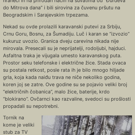
hraneći ih na prirodan način na suvatima od “Đurđeva
do Mitrova dana” i bili sirovina za čuvenu pršutu na
Beogradskim i Sarajevskim trpezama.
Nekad su ovde prolazili karavanski putevi za Srbiju,
Crnu Goru, Bosnu, za Šumadiju. Luč i karan se “izvozio”
kukuruz uvozio. Granica dveju carevina nikada nije
mirovala. Presecali su je neprijatelji, rodoljubi, hajduci.
Asfaltna traka je vijugala umesto karavanskog puta.
Prostor seku telefonske i električne žice. Stada ovaca
su postala retkost, posle rata ih je bilo mnogo hiljade
grla, koja kada naiđu trava ne niče nekoliko godina,
koren joj se zatre. Ove godine su se pojavio veliki broj
“električnih čobanica”, malo žice, baterije, krdo
“blokirano”. Ovčarnci kao razvaline, svedoci su prošlosti
propadali su nepotrebni.
Tornik na
kome je veliki
stub za TV