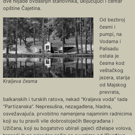
dve hiljade ovdašnjih stanovnika, ukljućujući i centar
opštine Čajetina.
Od bezbroj
česmi i
pumpi, na
Vodama i
Palisadu
ostala je
česma kod
veštačkog
jezera, starija
Kraljeva česma
od Majskog
prevrata,
balkanskih i turskih ratova, nekad “Kraljeva voda” tada
“Partizanska”. Nepresušna, nezagađena, hladna,
osvežavajuća. prvobitno namenjena najamnim radnicima
koji su tu pravili vile dobrostojećih Beograđana i
Užičana, koji su bogatstvo ubirali gajeći dželape volova,