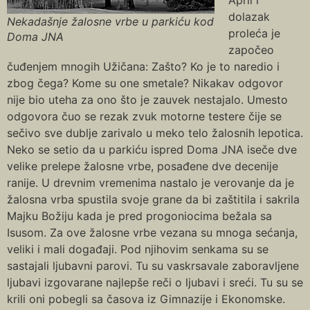
dolazak
Nekadašnje žalosne vrbe u parkiću kod
proleća je
Doma JNA
započeo
čuđenjem mnogih Užičana: Zašto? Ko je to naredio i
zbog čega? Kome su one smetale? Nikakav odgovor
nije bio uteha za ono što je zauvek nestajalo. Umesto
odgovora čuo se rezak zvuk motorne testere čije se
sečivo sve dublje zarivalo u meko telo žalosnih lepotica.
Neko se setio da u parkiću ispred Doma JNA iseče dve
velike prelepe žalosne vrbe, posađene dve decenije
ranije. U drevnim vremenima nastalo je verovanje da je
žalosna vrba spustila svoje grane da bi zaštitila i sakrila
Majku Božiju kada je pred progoniocima bežala sa
Isusom. Za ove žalosne vrbe vezana su mnoga sećanja,
veliki i mali događaji. Pod njihovim senkama su se
sastajali ljubavni parovi. Tu su vaskrsavale zaboravljene
ljubavi izgovarane najlepše reči o ljubavi i sreći. Tu su se
krili oni pobegli sa časova iz Gimnazije i Ekonomske.