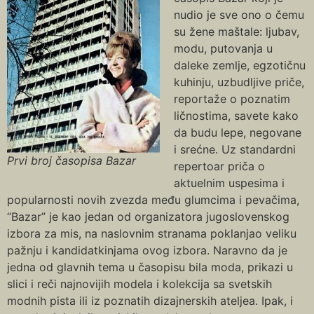
nudio je sve ono o čemu
su žene maštale: ljubav,
modu, putovanja u
daleke zemlje, egzotičnu
kuhinju, uzbudljive priče,
reportaže o poznatim
ličnostima, savete kako
da budu lepe, negovane
i srećne. Uz standardni
Prvi broj časopisa Bazar
repertoar priča o
aktuelnim uspesima i
popularnosti novih zvezda među glumcima i pevačima,
“Bazar” je kao jedan od organizatora jugoslovenskog
izbora za mis, na naslovnim stranama poklanjao veliku
pažnju i kandidatkinjama ovog izbora. Naravno da je
jedna od glavnih tema u časopisu bila moda, prikazi u
slici i reči najnovijih modela i kolekcija sa svetskih
modnih pista ili iz poznatih dizajnerskih ateljea. Ipak, i