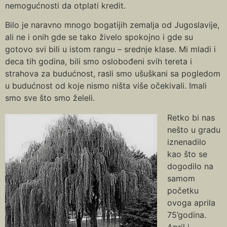
nemogućnosti da otplati kredit.
Bilo je naravno mnogo bogatijih zemalja od Jugoslavije,
ali ne i onih gde se tako živelo spokojno i gde su
gotovo svi bili u istom rangu – srednje klase. Mi mladi i
deca tih godina, bili smo oslobođeni svih tereta i
strahova za budućnost, rasli smo ušuškani sa pogledom
u budućnost od koje nismo ništa više očekivali. Imali
smo sve što smo želeli.
Retko bi nas
nešto u gradu
iznenadilo
kao što se
dogodilo na
samom
početku
ovoga aprila
75’godina.
April i