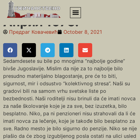
Почетна
»
Седамдесете
»
Април 1975.
Април 1975.
Предраг Ковачевић
October 8, 2021
Sedamdesete su bile po mnogima “najbolje godine”
bivše Jugoslavije. Mislim da nije za to najbolje bilo
presudno materijalno blagostanje, pre će to biti,
sigurnost, mir i odsustvo “kolektivnog stresa”. Naši su
gradovi bili na samom vrhu svetske liste po
bezbednosti. Naši roditelji nisu brinuli da će imati novca
za naše školovanje koje je za sve, bez izuzetka, bilo
besplatno. Niko, pa ni penzioneri nisu strahovali da li će
imati novca za lečenje, koje je takođe bilo besplatno za
sve. Radno mesto je bilo sigurno do penzije. Niko se nije
plašio da će zbog izgubljenog posla ostati na ulici usled