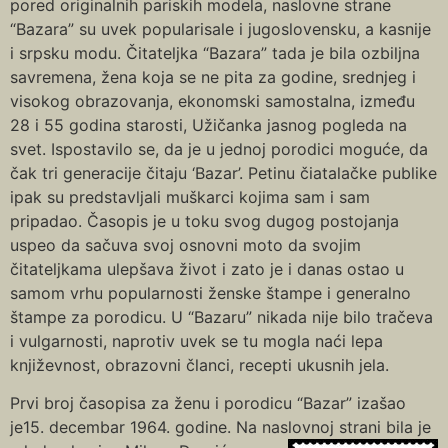
pored originalnih pariskih modela, naslovne strane
“Bazara” su uvek popularisale i jugoslovensku, a kasnije
i srpsku modu. Čitateljka “Bazara” tada je bila ozbiljna
savremena, žena koja se ne pita za godine, srednjeg i
visokog obrazovanja, ekonomski samostalna, između
28 i 55 godina starosti, Užičanka jasnog pogleda na
svet. Ispostavilo se, da je u jednoj porodici moguće, da
čak tri generacije čitaju ‘Bazar’. Petinu čiatalačke publike
ipak su predstavljali muškarci kojima sam i sam
pripadao. Časopis je u toku svog dugog postojanja
uspeo da sačuva svoj osnovni moto da svojim
čitateljkama ulepšava život i zato je i danas ostao u
samom vrhu popularnosti ženske štampe i generalno
štampe za porodicu. U “Bazaru” nikada nije bilo tračeva
i vulgarnosti, naprotiv uvek se tu mogla naći lepa
književnost, obrazovni članci, recepti ukusnih jela.
Prvi broj časopisa za ženu i porodicu “Bazar” izašao
je15. decembar 1964. godine. Na naslovnoj strani bila je