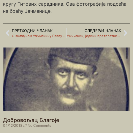
кругу Титових сарадника. Ова фотографија подсећа
на браћу Јечменице.
ПРЕТХОДНИ ЧЛАНАК
СЛЕДЕЋИ ЧЛАНАК
О значајном Ужичанину Павлу Вујићу
Ужичанин, једини претплатник Вуковог “Српског рјечника” из 1852. год.
Добровољац Благоје
04/12/2018
No Comments