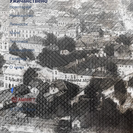
Ужичанствено
Новотарије
Неимарство
Личности
Мапе
Летописи
Калеидоскоп
Галерије
О нама
Ужичанствено на друштвеним мрежама:
© 2018 | Бруе