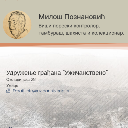
Милош Познановић
Виши порески контролор,
тамбураш, шахиста и колекционар.
Удружење грађана "Ужичанствено"
Омладинска 28
Ужице
Email: info@uzicanstveno.rs