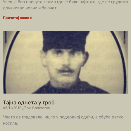
Увек је био присутан тамо где је било најтеже, где се грудима
дочекивао челик и бајонет.
Прочитај више »
Тајна однета у гроб
06/11/2018
No Comments
Често се гладовало, ишло у подераној одећи, а обућа ретко
носила.