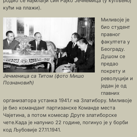
родио се најмлађи син Рајко Јечнемица (у купљеној
кући на плажи).
Миливоје је
био студент
правног
факултета у
Београду.
Душом се
предао
покрету и
Јечменица са Титом (фото Мишо
револуцији и
Познановић)
један је од
главних
организатора устанка 1941.г на Златибору. Миливоје
је био командант партизанске Команде места
Чајетина, а потом комесар Друге златиборске
чете.Када је напунио 22 године, погинуо је у борби
код Љубовије 27.11.1941.