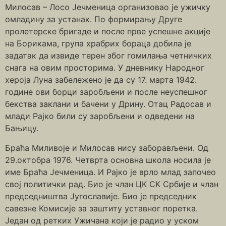
Милосав – Лосо Јечменица организовао је ужичку
омладину за устанак. По формирању Друге
пролетерске бригаде и после прве успешне акције
на Борикама, група храбрих бораца добила је
задатак да извиде терен због гомилања четничких
снага на овим просторима. У дневнику Народног
хероја Луна забележено је да су 17. марта 1942.
године ови борци заробљени и после неуспешног
бекства заклани и бачени у Дрину. Отац Радосав и
млади Рајко били су заробљени и одведени на
Бањицу.
Браћа Миливоје и Милосав нису заборављени. Од
29.октобра 1976. Четврта основна школа носила је
име Браћа Јечменица. И Рајко је врло млад започео
свој политички рад. Био је члан ЦК СК Србије и члан
председништва Југославије. Био је председник
савезне Комисије за заштиту уставног поретка.
Један од ретких Ужичана који је радио у уском