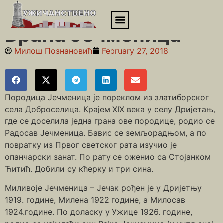
Почетна
»
Војсковође и ратници
»
Браћа Јечменица
Браћа Јечменица
Милош Познановић
February 27, 2018
Породица Јечменица је пореклом из златиборског
села Доброселица. Крајем XIX века у селу Дријетањ,
где се доселила једна грана ове породице, родио се
Радосав Јечменица. Бавио се земљорадњом, а по
повратку из Првог светског рата изучио је
опанчарски занат. По рату се оженио са Стојанком
Ћитић. Добили су кћерку и три сина.
Миливоје Јечменица – Јечак рођен је у Дријетњу
1919. године, Милена 1922 године, а Милосав
1924.године. По доласку у Ужице 1926. године,