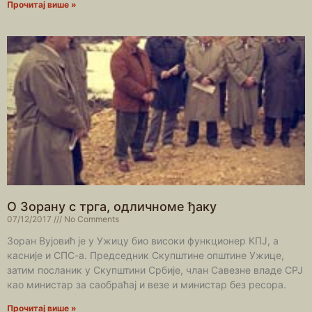
Прочитај више »
О Зорану с трга, одличноме ђаку
07/12/2017
No Comments
Зоран Вујовић је у Ужицу био високи функционер КПЈ, а
касније и СПС-а. Председник Скупштине општине Ужице,
затим посланик у Скупштини Србије, члан Савезне владе СРЈ
као министар за саобраћај и везе и министар без ресора.
Прочитај више »