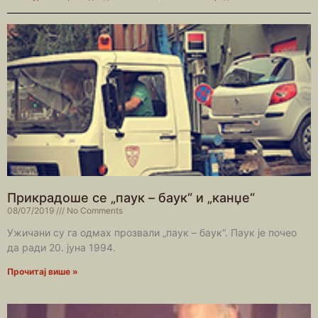
Прикрадоше се „паук – баук“ и „канџе“
08/07/2019
No Comments
Ужичани су га одмах прозвали „паук – баук“. Паук је почео
да ради 20. јуна 1994.
Прочитај више »