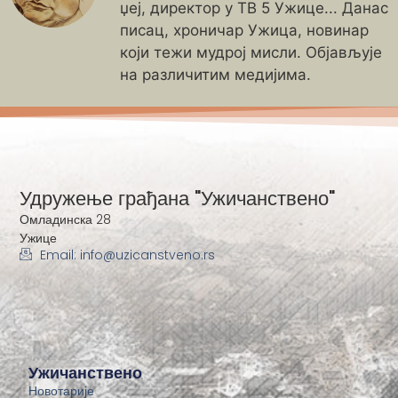
џеј, директор у ТВ 5 Ужице... Данас
писац, хроничар Ужица, новинар
који тежи мудрој мисли. Објављује
на различитим медијима.
Удружење грађана "Ужичанствено"
Омладинска 28
Ужице
Email: info@uzicanstveno.rs
Ужичанствено
Новотарије