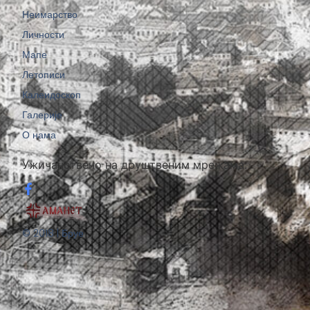
Неимарство
Личности
Мапе
Летописи
Калеидоскоп
Галерије
О нама
Ужичанствено на друштвеним мрежама:
© 2018 | Бруе