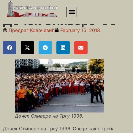
Почетна
»
Деведесете
»
Дочек Оливере ‘96
Дочек Оливере ‘96
Предраг Ковачевић
February 15, 2018
Дочек Оливере на Тргу 1996.
Дочек Оливере на Тргу 1996. Све је како треба.