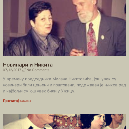
Новинари и Никита
07/12/2017
No Comments
У времену председника Милана Никитовића, још увек су
новинари били цењени и поштовани, подржаван је њихов рад
и најбољи су још увек били у Ужицу.
Прочитај више »