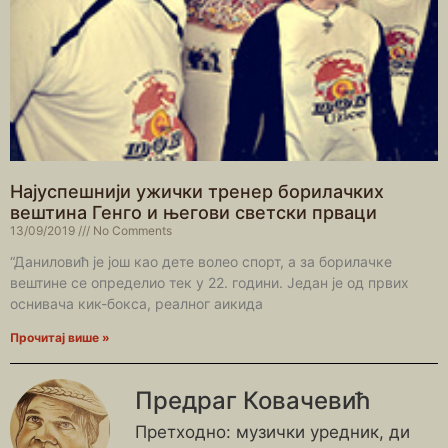
Најуспешнији ужички тренер борилачких
вештина Генго и његови светски прваци
13/09/2019
No Comments
“Даниловић је још као дете волео спорт, а за борилачке
вештине се определио тек у 22. години. Један је од првих
оснивача кик-бокса, реалног аикида
Прочитај више »
Предраг Ковачевић
Претходно: музички уредник, ди