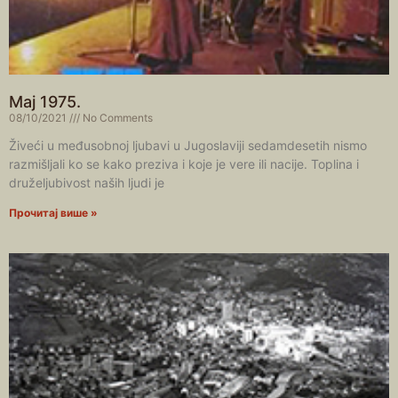
Мај 1975.
08/10/2021
No Comments
Živeći u međusobnoj ljubavi u Jugoslaviji sedamdesetih nismo
razmišljali ko se kako preziva i koje je vere ili nacije. Toplina i
druželjubivost naših ljudi je
Прочитај више »