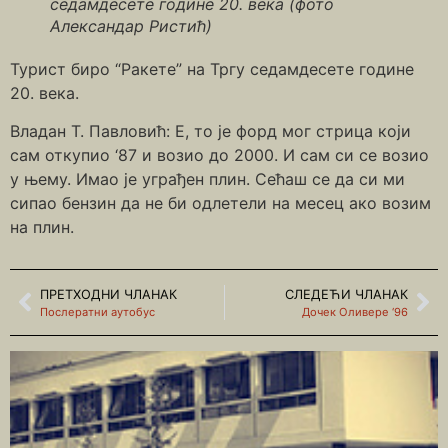
седамдесете године 20. века (фото
Александар Ристић)
Турист биро “Ракете” на Тргу седамдесете године
20. века.
Владан Т. Павловић: Е, то је форд мог стрица који
сам откупио ‘87 и возио до 2000. И сам си се возио
у њему. Имао је уграђен плин. Сећаш се да си ми
сипао бензин да не би одлетели на месец ако возим
на плин.
ПРЕТХОДНИ ЧЛАНАК
СЛЕДЕЋИ ЧЛАНАК
Послератни аутобус
Дочек Оливере ‘96