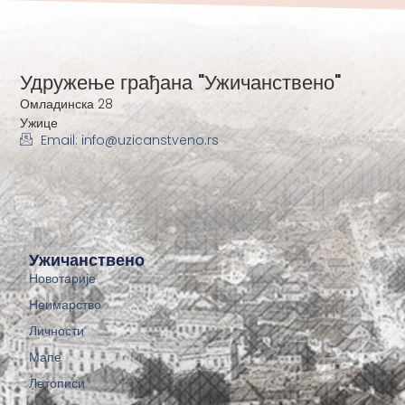
Удружење грађана "Ужичанствено"
Омладинска 28
Ужице
Email: info@uzicanstveno.rs
Ужичанствено
Новотарије
Неимарство
Личности
Мапе
Летописи