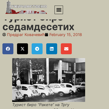
Почетна
»
Житни пијац
»
Турист биро седамдесетих
Турист биро
седамдесетих
Предраг Ковачевић
February 15, 2018
Турист биро “Ракете” на Тргу