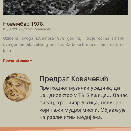
Новембар 1978.
08/07/2022
No Comments
Užice je i ovoga novembra 1978. godine, ili bolje reći na izmaku i
ove godine bilo veliko gradilište. Kada se krene ulicama na bilo
koju
Прочитај више »
Предраг Ковачевић
Претходно: музички уредник, ди
џеј, директор у ТВ 5 Ужице... Данас
писац, хроничар Ужица, новинар
који тежи мудрој мисли. Објављује
на различитим медијима.