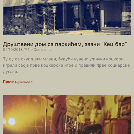
Друштвени дом са паркићем, звани “Кец бар”
02/10/2018
No Comments
Ту су се окупљали млади, будући чувени ужички коцкари,
играли своје прве коцкарске игре и правили прве коцкарске
дугове.
Прочитај више »