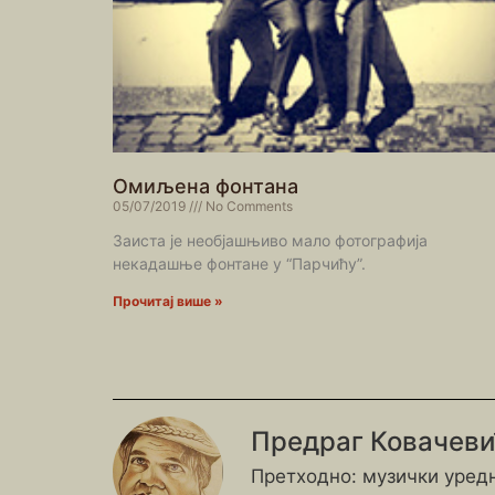
Омиљена фонтана
05/07/2019
No Comments
Заиста је необјашњиво мало фотографија
некадашње фонтане у “Парчићу”.
Прочитај више »
Предраг Ковачев
Претходно: музички уредн