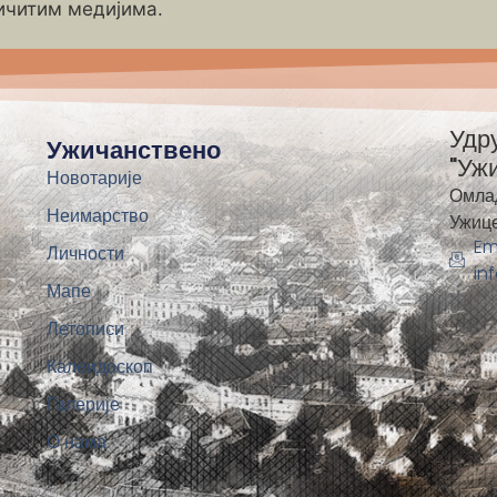
ичитим медијима.
Удр
Ужичанствено
"Уж
Новотарије
Омла
Неимарство
Ужиц
Em
Личности
in
Мапе
Летописи
Калеидоскоп
Галерије
О нама