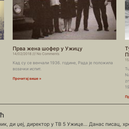
Прва жена шофер у Ужицу
Т
14/02/2018
No Comments
П
15
Кад су се венчали 1936. године, Рада је положила
возачки испит.
Tu
Na
Прочитај више »
z
19
Пр
ић
ик, ди џеј, директор у ТВ 5 Ужице... Данас писац, х