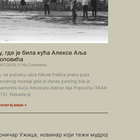
у, где је била кућа Алексе Аља
оповића
/07/2020
No Comments
, na početku ulice Nikole Pašića preko puta
rodnog muzeja gde je danas parking bila je
namenita kuća Advokata Alekse Alja Popovića (1844–
15). Nekada je
очитај више »
роничар Ужица, новинар који тежи мудрој