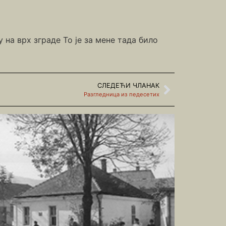
 на врх зграде То је за мене тада било
СЛЕДЕЋИ ЧЛАНАК
Разгледница из педесетих