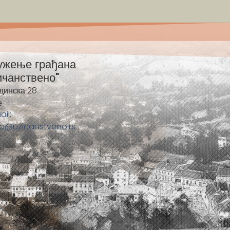
ужење грађана
ичанствено"
динска 28
е
ail:
fo@uzicanstveno.rs