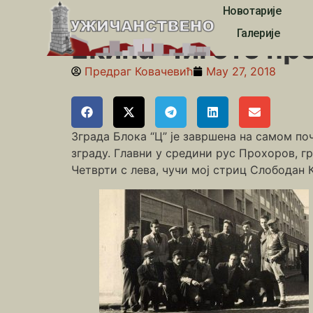
Новотарије
Почетна
»
Липа
»
Екипа Чиготе пред Блоком „Ц“
Галерије
Екипа Чиготе пр
Предраг Ковачевић
May 27, 2018
Зграда Блока “Ц” је завршена на самом поч
зграду. Главни у средини рус Прохоров, г
Четврти с лева, чучи мој стриц Слободан 