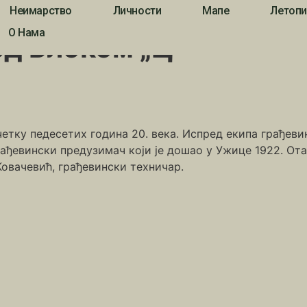
Неимарство
Личности
Мапе
Летопи
О Нама
ед Блоком „Ц“
етку педесетих година 20. века. Испред екипа грађевинс
рађевински предузимач који је дошао у Ужице 1922. От
Ковачевић, грађевински техничар.