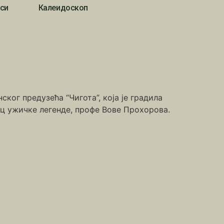
си
Калеидоскоп
ког предузећа “Чигота”, која је градила
ац ужичке легенде, профе Вове Прохорова.