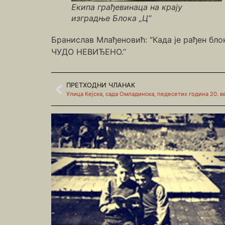
Екипа грађевинаца на крају
изградње Блока „Ц“
Бранислав Млађеновић: “Када је рађен блок
ЧУДО НЕВИЂЕНО.”
ПРЕТХОДНИ ЧЛАНАК
Улица Кејска, сада Омладинска, педесетих година 20. в