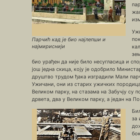
пар
жал
изм
Уж
пок
Парчић кад је био најлепши и
најмириснији
кал
зем
био урађен да није било несугласица и спо
још једна скица, коју је одобрило Минист
друштво трудом ђака изградили Мали парчи
Ужичани, они из старих ужичких породица, 
Великом парку, на стазама на Забучју су
дрвета, два у Великом парку, а један на По
Би
за
дож
бок