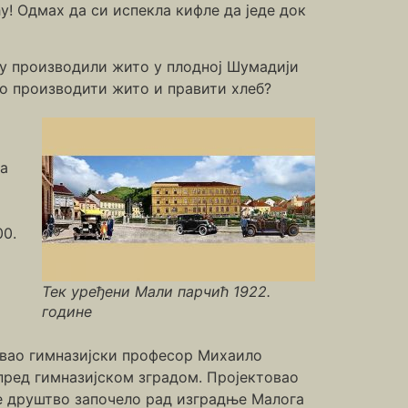
у! Одмах да си испекла кифле да једе док
су производили жито у плодној Шумадији
го производити жито и правити хлеб?
ца
а
00.
Тек уређени Мали парчић 1922.
године
авао гимназијски професор Михаило
пред гимназијском зградом. Пројектовао
је друштво започело рад изградње Малога