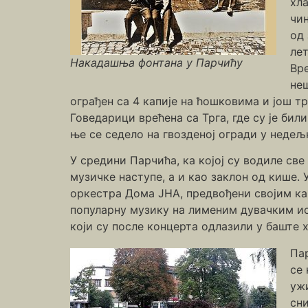
хл
чин
од 
лет
Накадашња фонтана у Парчићу
Вре
неш
ограђен са 4 капије на ћошковима и још т
Говедарици врећена са Трга, где су је бил
ње се седело на гвозденој огради у недељ
У средини Парчића, ка којој су водиле све
музичке наступе, а и као заклон од кише.
оркестра Дома ЈНА, предвођени својим к
популарну музику на лименим дувачким и
који су после концерта одлазили у баште х
Пар
се 
ужи
сн