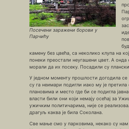
про
Па
огр
за
Посечени заражени борови у
иде
Парчићу
пов
буд
камену без цвећа, са неколико клупа на ко
понеки преостали неугашени цвет. А онда с
морали да их посеку. Посадили су плански
У једном моменту прошлости догодила се п
су га неимари подигли иако му је претила
плановима и место где би се подигла јавна
власти били они који немају осећај за Уж
ужичким политичарима, није се реализовала
драгуљ каква је била Соколана.
Све мање смо у парковима, некако су нам