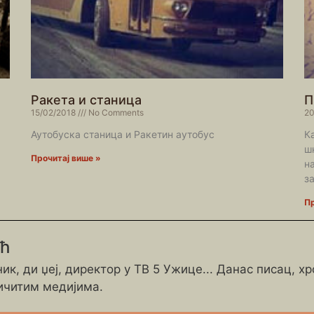
Ракета и станица
П
15/02/2018
No Comments
20
Аутобуска станица и Ракетин аутобус
К
шк
Прочитај више »
н
з
Пр
ић
ик, ди џеј, директор у ТВ 5 Ужице... Данас писац, х
ичитим медијима.