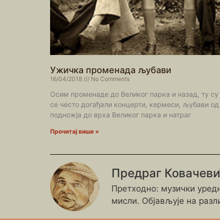
Ужичка променада љубави
16/04/2018
No Comments
Осим променаде до Великог парка и назад, ту су
се често догађали концерти, кермеси, љубави од
подножја до врха Великог парка и натраг
Прочитај више »
Предраг Ковачев
Претходно: музички уредн
мисли. Објављује на разл