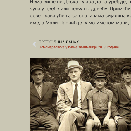
Нема више ни Деска Гујара да га уређује, 
чупају цвеће или пењу по дрвећу. Примећи
осветљавајући га са стотинама сијалица к
име, а Мали Парчић је само именом мали,
ПРЕТХОДНИ ЧЛАНАК
Осмомартовске ужичке занимације 2019. године