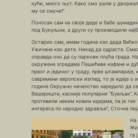
кући, много љут. Како смо ушли у дворишт
му се смучи!”
Поносан сам на своје деде и бабе шумади
под Букуљом, а други су производили нај
Остарио сам, имам година као деда Вићко 
Ужичане као дете. Никад да одрасте. Смес
оправда оно да су паркови плућа града. На
окружена зградама Пашићеве кафане и дућа
првог и јединог у граду, прве штампарије,
савремени европски изглед, то је идеја о 
године Окружно начелство наредило да се
Вашериште, касније популарни “Бувљак”. К
противили неким новим идејама, па је тек
интереса по народно здравље”, Сточна пија
На
Жи
га