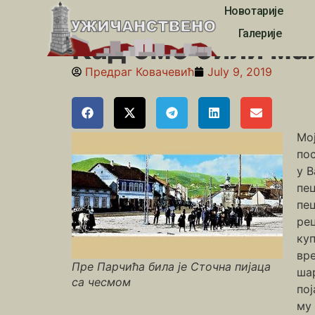
Новотарије
Почетна
»
Липа
»
Кад смо били мали у Малом Пар
Галерије
Кад смо били ма
Предраг Ковачевић
July 9, 2019
Мој
пос
у В
пец
пе
рец
куп
вре
Пре Парчића била је Сточна пијаца
шар
са чесмом
пој
му 