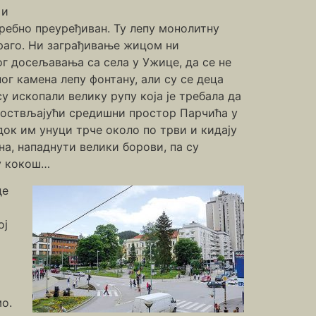
 и
ребно преуређиван. Ту лепу монолитну
 драго. Ни заграђивање жицом ни
г досељавања са села у Ужице, да се не
ог камена лепу фонтану, али су се деца
у ископали велику рупу која је требала да
а, оствљајући средишни простор Парчића у
док им унуци трче около по трви и кидају
на, нападнути велики борови, па су
ну кокош…
де
ој
о.