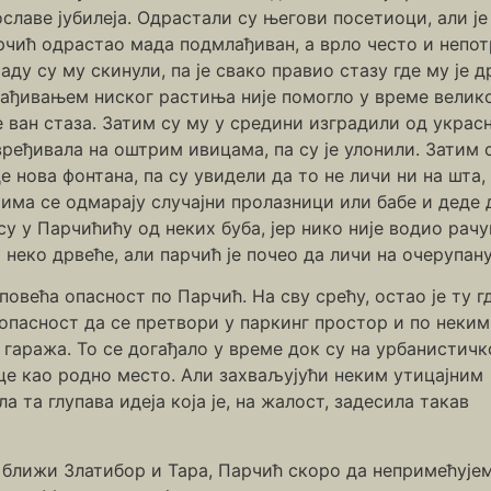
славе јубилеја. Одрастали су његови посетиоци, али је
рчић одрастао мада подмлађиван, а врло често и непот
аду су му скинули, па је свако правио стазу где му је
сађивањем ниског растиња није помогло у време велико
 ван стаза. Затим су му у средини изградили од украсн
ређивала на оштрим ивицама, па су је улонили. Затим с
е нова фонтана, па су увидели да то не личи ни на шт
јима се одмарају случајни пролазници или бабе и деде 
у у Парчићићу од неких буба, јер нико није водио рачу
 неко дрвеће, али парчић је почео да личи на очерупа
овећа опасност по Парчић. На сву срећу, остао је ту г
 опасност да се претвори у паркинг простор и по неким
 гаража. То се догађало у време док су на урбанистичк
ице као родно место. Али захваљујући неким утицајним
 та глупава идеја која је, на жалост, задесила такав
 ближи Златибор и Тара, Парчић скоро да непримећујем