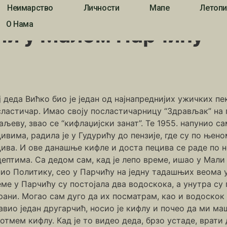
Неимарство
Личности
Мапе
Летопи
чићу
О Нама
ли у Малом Парчићу
 деда Вићко био је један од најнапреднијих ужичких пек
ластичар. Имао своју посластичарницу “Здрављак” на гл
аљеву, звао се “кифлаџијски занат”. Те 1955. напунио с
ивима, радила је у Гудурићу до пензије, где су по њен
цива. И ове данашње кифле и доста пецива се раде п
ептима. Са дедом сам, кад је лепо време, ишао у Мали
ио Политику, сео у Парчићу на једну тадашњих веома у
ме у Парчићу су постојала два водоскока, а унутра су
ани. Могао сам дуго да их посматрам, као и водоскок
авио један другарчић, носио је кифлу и почео да ми маш
отмем кифлу. Кад је то видео деда, брзо устаде, врати 