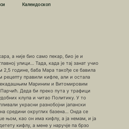
си
Калеидоскоп
ара, а није био само пекар, био је и
авној улици… Тада, када је тај занат учио
ам 2,5 године, баба Мара такође се бавила
ом рецепту правили кифле, али и остала
о некадашњим Мариним и Витомировим
 Парчић. Деда би преко пута у трафици
добних клупа и читао Политику. У то
 пливали украсни разнобојни јапански
 на средини округлих базена… Онда се
е њом, као он има кифлу, а ја немам, и ја
детету кифлу, а мене у наручје па брзо