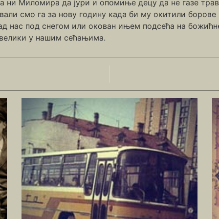
па ни Миломира да јури и опомиње децу да не газе трав
вали смо га за нову годину када би му окитили борове
ад нас под снегом или окован ињем подсећа на божићне
 велики у нашим сећањима.