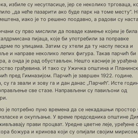
ка, избиле су несугласице, јер се неколико трговаца, к
ило „да неће пазарити ако буде парк на томе месту“. Н
ештена, иако је то решено поодавно, а радови су наст
ичани су прво мислили да поваде камење којим је била
алдрмисана пијаца, које би употребили за поправке
дрме по улицама. Затим су хтели да ту наспу песка и
ље и направе неколико лепих фигура. Такав парчић би
ра, а онда је рад обустављен. Нешто касније је урађена
арство грађевина. И тако су Ужичка општина и Планинс
ћ пред Гимназијом. Парчић је завршен 1922. године.
су га звали и зову га и дан данас „Парчић“. Исте годин
 поправљење све стазе. Направљени су павиљони од
ри.
ло је потребно пуно времена да се некадашњи простор 
 изласке и окупљање. У време председника општине Ди
ивљавају прави процват. Уредне цветне леје, уређене с
ора божура и кринова који су опијали својим мирисом,