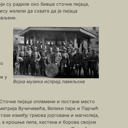
оји су радили око бивше сточне пијаце,
ису желели да схвате да је пијаца
ављени.
ко
е у
Војна музика испред павиљона
Сточне пијаце оплемени и постане место
митрија Вучичевића, Велики парк и Парчић
тазе између грмова јоргована и магнолија,
 а крошње липа, кестена и борова својом