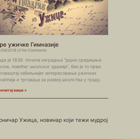
ре ужичке Гимназије
/06/2018
No Comments
ада је 1838. почела изградња “једне средишње
оле, повећег школског зданија”, био је то први
аговештај озбиљнијег интересовања ужичких
анатлија и трговаца за развој школства у граду.
очитај више »
роничар Ужица, новинар који тежи мудрој