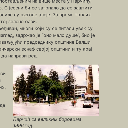
постављеним на више места у Парчићу,
. С јесени би се затрпало да се заштити
асиле су његове алеје. За време топлих
тој зелено оази.
еђиван, многи који су се питали увек су
глед, задржао је “оно мало душе”, био је
 захваљујући председнику општине Балши
анчарски еснаф својој општини и ту крај
 да направи ред.
ови
и
их,
где
Парчић са великим боровима
1996.год.