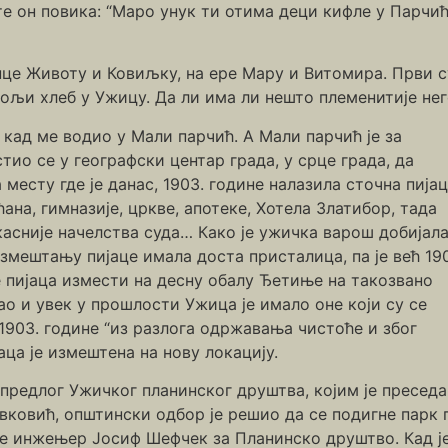
е он повика: “Маро унук ти отима деци кифле у Парчић
нце Животу и Ковиљку, на ере Мару и Витомира. Први 
бољи хлеб у Ужицу. Да ли има ли нешто племенитије не
кад ме водио у Мали парчић. А Мали парчић је за
тио се у географски центар града, у срце града, да
 месту где је данас, 1903. године налазила сточна пија
на, гимназије, цркве, апотеке, Хотела Златибор, тада
 касније начелства суда… Како је ужичка варош добијал
измештању пијаце имала доста присталица, па је већ 19
 пијаца измести на десну обалу Ђетиње на такозвано
ао и увек у прошлости Ужица је имало оне који су се
 1903. године “из разлога одржавања чистоће и због
ца је измештена на нову локацију.
 предлог Ужичког планинског друштва, којим је пресед
вковић, општински одбор је решио да се подигне парк 
 је инжењер Јосиф Шефчек за Планинско друштво. Кад 