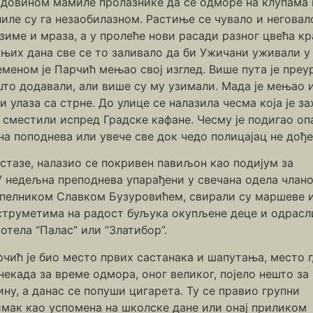
адовином мамиле пролазнике да се одморе на клупама 
иле су га незаобилазном. Растиње се чувало и неговало
зиме и мраза, а у пролеће нови расади разног цвећа кр
њих дана све се то заливало да би Ужичани уживали у 
меном је Парчић мењао свој изглед. Више пута је преур
то додавали, али више су му узимали. Мада је мењао из
ри улаза са стрне. До улице се налазила чесма која је
и сместили испред Градске кафане. Чесму је подигао оп
на поподнева или увече све док чедо полицајац не дође
 стазе, налазио се покривен павиљон као подијум за
 У недељна преподнева упарађени у свечана одела члан
апелником Славком Бузуровићем, свирали су маршеве 
струметима на радост буљука окупљене деце и одрасл
отела “Палас” или “Златибор”.
чић је био место првих састанака и шапутања, место 
некада за време одмора, оног великог, појело нешто за
ну, а данас се попуши цигарета. Ту се правио групни
имак као успомена на школске дане или онај приликом