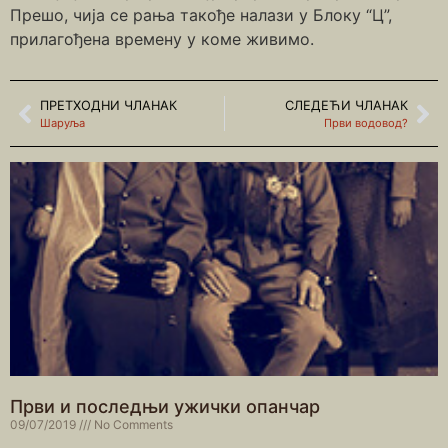
Прешо, чија се рања такође налази у Блоку “Ц”,
прилагођена времену у коме живимо.
ПРЕТХОДНИ ЧЛАНАК
СЛЕДЕЋИ ЧЛАНАК
Шаруља
Први водовод?
Први и последњи ужички опанчар
09/07/2019
No Comments