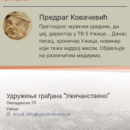
Предраг Ковачевић
Претходно: музички уредник, ди
џеј, директор у ТВ 5 Ужице... Данас
писац, хроничар Ужица, новинар
који тежи мудрој мисли. Објављује
на различитим медијима.
Удружење грађана "Ужичанствено"
Омладинска 28
Ужице
Email: info@uzicanstveno.rs