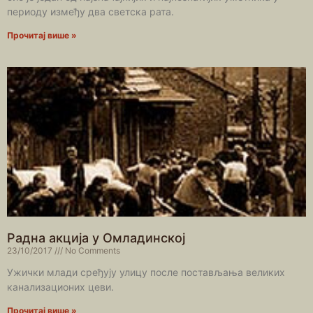
периоду између два светска рата.
Прочитај више »
Радна акција у Омладинској
23/10/2017
No Comments
Ужички млади сређују улицу после постављања великих
канализационих цеви.
Прочитај више »