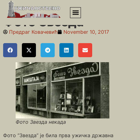
Почетна
»
Занатлије
»
Фото Звезда
Фото Звезда
Предраг Ковачевић
November 10, 2017
Фото Звезда некада
Фото “Звезда” је била прва ужичка државна