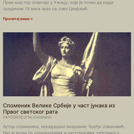
Први мајстор опанчар у Ужицу, који је почео да ради
средином 19 века звао се Јово Цвијовић.
Прочитај више »
Споменик Велике Србије у част јунака из
Првог светског рата
24/10/2018
No Comments
Аутор споменика, некадашњи академик Ђорђе Јовановић,
био је један од најзначајнијих и најпознатијих уметника у