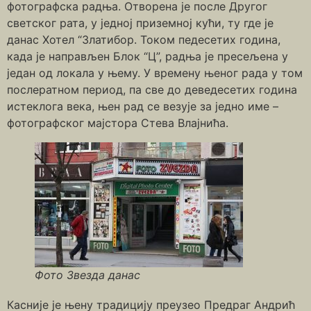
фотографска радња. Отворена је после Другог
светског рата, у једној приземној кући, ту где је
данас Хотел “Златибор. Током педесетих година,
када је направљен Блок “Ц”, радња је пресељена у
један од локала у њему. У времену њеног рада у том
послератном период, па све до деведесетих година
истеклога века, њен рад се везује за једно име –
фотографског мајстора Стева Влајнића.
Фото Звезда данас
Касније је њену традицију преузео Предраг Андрић