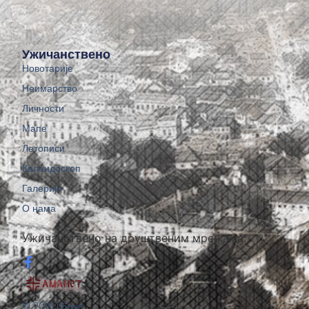
Ужичанствено
Новотарије
Неимарство
Личности
Мапе
Летописи
Калеидоскоп
Галерије
О нама
Ужичанствено на друштвеним мрежама:
© 2018 | Бруе