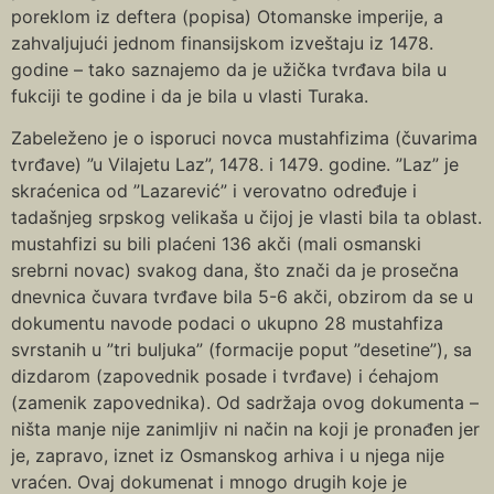
poreklom iz deftera (popisa) Otomanske imperije, a
zahvaljujući jednom finansijskom izveštaju iz 1478.
godine – tako saznajemo da je užička tvrđava bila u
fukciji te godine i da je bila u vlasti Turaka.
Zabeleženo je o isporuci novca mustahfizima (čuvarima
tvrđave) ”u Vilajetu Laz”, 1478. i 1479. godine. ”Laz” je
skraćenica od ”Lazarević” i verovatno određuje i
tadašnjeg srpskog velikaša u čijoj je vlasti bila ta oblast.
mustahfizi su bili plaćeni 136 akči (mali osmanski
srebrni novac) svakog dana, što znači da je prosečna
dnevnica čuvara tvrđave bila 5-6 akči, obzirom da se u
dokumentu navode podaci o ukupno 28 mustahfiza
svrstanih u ”tri buljuka” (formacije poput ”desetine”), sa
dizdarom (zapovednik posade i tvrđave) i ćehajom
(zamenik zapovednika). Od sadržaja ovog dokumenta –
ništa manje nije zanimljiv ni način na koji je pronađen jer
je, zapravo, iznet iz Osmanskog arhiva i u njega nije
vraćen. Ovaj dokumenat i mnogo drugih koje je