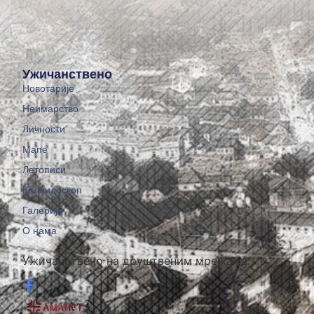
Ужичанствено
Новотарије
Неимарство
Личности
Мапе
Летописи
Калеидоскоп
Галерије
О нама
Ужичанствено на друштвеним мрежама: