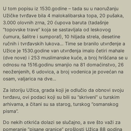
U tom popisu iz 1530.godine – tada su u naoružanju
Užičke tvrđave bila 4 malokalibarska topa, 20 pušaka,
3.000 olovnih zrna, 20 ćupova baruta (tadašnje
”topovske trave” koja se sastavljala od leskovog
ćumura, šalitre i sumpora!), 10 hiljada strela, desetine
ručnih i tvrđavskih lukova… Time se branilo utvrđenje a
Užice je 1530.godine van utvrđenja imalo četiri mahale
(dve nove) i 253 muslimanske kuće, a broj hrišćana se u
odnosu na 1516.godinu smanjio na 81 domaćinstvo, 26
neoženjenih, 6 udovica, a broj vodenica je povećan na
osam, valjarica na dve…
Za istoriju Užica, grada koji je odlučio da obnovi svoju
tvrđavu, ovi podaci koji su bili su ”skriveni” u turskim
arhivama, a čitani su sa starog, turskog ”osmanskog
pisma”.
Do nekih otkrića dolazi se slučajno, a sve što važi za
pomeranje ”pisane granice” prošlosti Užica 88 godina