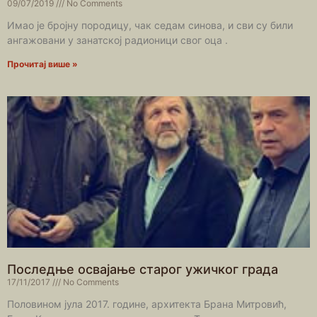
09/07/2019
No Comments
Имао је бројну породицу, чак седам синова, и сви су били
ангажовани у занатској радионици свог оца .
Прочитај више »
Последње освајање старог ужичког града
17/11/2017
No Comments
Половином јула 2017. године, архитекта Брана Митровић,