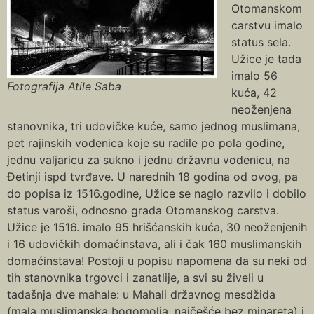
Otomanskom
carstvu imalo
status sela.
Užice je tada
imalo 56
Fotografija Atile Saba
kuća, 42
neoženjena
stanovnika, tri udovičke kuće, samo jednog muslimana,
pet rajinskih vodenica koje su radile po pola godine,
jednu valjaricu za sukno i jednu državnu vodenicu, na
Đetinji ispd tvrđave. U narednih 18 godina od ovog, pa
do popisa iz 1516.godine, Užice se naglo razvilo i dobilo
status varoši, odnosno grada Otomanskog carstva.
Užice je 1516. imalo 95 hrišćanskih kuća, 30 neoženjenih
i 16 udovičkih domaćinstava, ali i čak 160 muslimanskih
domaćinstava! Postoji u popisu napomena da su neki od
tih stanovnika trgovci i zanatlije, a svi su živeli u
tadašnja dve mahale: u Mahali državnog mesdžida
(mala muslimanska bogomolja, najčešće bez minareta) i