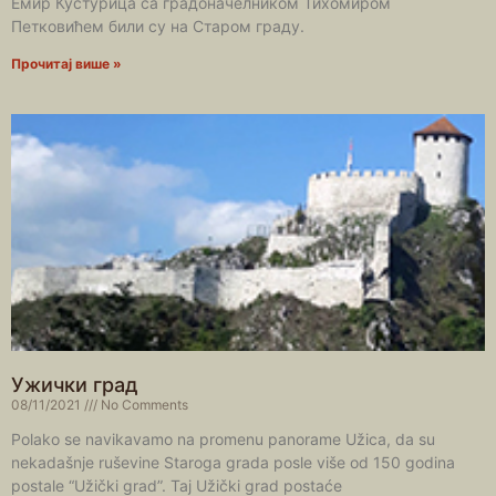
Емир Кустурица са градоначелником Тихомиром
Петковићем били су на Старом граду.
Прочитај више »
Ужички град
08/11/2021
No Comments
Polako se navikavamo na promenu panorame Užica, da su
nekadašnje ruševine Staroga grada posle više od 150 godina
postale “Užički grad”. Taj Užički grad postaće