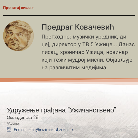
Прочитај више »
Предраг Ковачевић
Претходно: музички уредник, ди
џеј, директор у ТВ 5 Ужице... Данас
писац, хроничар Ужица, новинар
који тежи мудрој мисли. Објављује
на различитим медијима.
Удружење грађана "Ужичанствено"
Омладинска 28
Ужице
Email: info@uzicanstveno.rs