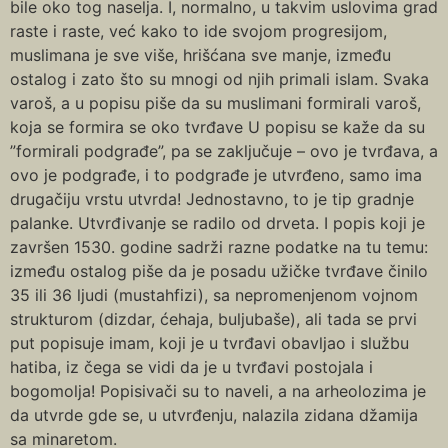
bile oko tog naselja. I, normalno, u takvim uslovima grad
raste i raste, već kako to ide svojom progresijom,
muslimana je sve više, hrišćana sve manje, između
ostalog i zato što su mnogi od njih primali islam. Svaka
varoš, a u popisu piše da su muslimani formirali varoš,
koja se formira se oko tvrđave U popisu se kaže da su
”formirali podgrađe”, pa se zaključuje – ovo je tvrđava, a
ovo je podgrađe, i to podgrađe je utvrđeno, samo ima
drugačiju vrstu utvrda! Jednostavno, to je tip gradnje
palanke. Utvrđivanje se radilo od drveta. I popis koji je
završen 1530. godine sadrži razne podatke na tu temu:
između ostalog piše da je posadu užičke tvrđave činilo
35 ili 36 ljudi (mustahfizi), sa nepromenjenom vojnom
strukturom (dizdar, ćehaja, buljubaše), ali tada se prvi
put popisuje imam, koji je u tvrđavi obavljao i službu
hatiba, iz čega se vidi da je u tvrđavi postojala i
bogomolja! Popisivači su to naveli, a na arheolozima je
da utvrde gde se, u utvrđenju, nalazila zidana džamija
sa minaretom.