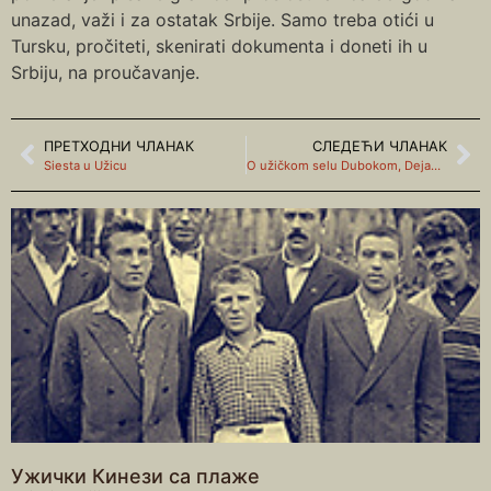
unazad, važi i za ostatak Srbije. Samo treba otići u
Tursku, pročiteti, skenirati dokumenta i doneti ih u
Srbiju, na proučavanje.
ПРЕТХОДНИ ЧЛАНАК
СЛЕДЕЋИ ЧЛАНАК
Siesta u Užicu
O užičkom selu Dubokom, Dejanovo sećanje, vrtlog uspomena
Ужички Кинези са плаже