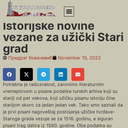
Почетна
»
Стари град
»
Istorijske novine vezane za užički Stari
grad
Istorijske novine
vezane za užički Stari
grad
Предраг Ковачевић
November 19, 2022
Potrebna je radoznalost, zaronimo literaturnim
vremeplovom u pisane podatke turskih arhiva koji su
stariji od pet vekova, koji užičku pisanu istoriju čine
starijom skoro za jedan jedan vek. Tako smo saznali da
je prvi pisani nagoveštaj postojanja užičke tvrđave-
Staroga grada vezuje se za 1516. godinu, a siguran
pisani trag datira iz 1560. godine. Oba podatka su