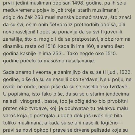
prvi i jedini musliman popisan 1498. godine, pa ih se u
međuvremenu pojavilo još troje ”starih muslimana”,
stiglo do čak 253 muslimanska domaćinstava, što znači
da su svi, osim onih četvoro iz prethodnih popisa, bili
novonaseljeni! I opet se ponavlja da su svi trgovci ili
zanatlije, što bi moglo i da se pretpostavi, s obzirom na
dinamiku rasta od 1516. kada ih ima 160, a samo šest
godina kasnije ih ima 253… Tako negde oko 1510.
godine počelo to masovno naseljavanje.
Sada znamo i veoma je zanimljivo da su se ti ljudi, 1522.
godine, piše da su se naselili oko tvrđave! Ne u polju, ne
ovde, ne onde, nego piše da su se naselili oko tvrđave.
U popisima, isto tako piše, da su se u starim jendecima
nalazili vinogradi, baste, too je očigledno bio prvobitni
prsten oko tvrđave, koji je obuhvatao tu nekakvu malu
varoš koja je postojala u doba dok još uvek nije bilo
toliko muslimana, a kada su se oni naselili, logično –
pravi se novi opkop i prave se drvene palisade koje su