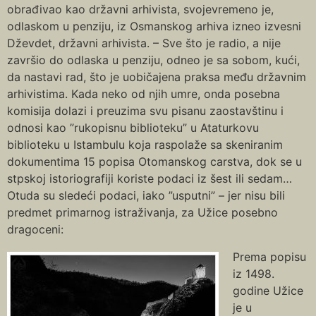
obrađivao kao državni arhivista, svojevremeno je,
odlaskom u penziju, iz Osmanskog arhiva izneo izvesni
Dževdet, državni arhivista. – Sve što je radio, a nije
završio do odlaska u penziju, odneo je sa sobom, kući,
da nastavi rad, što je uobičajena praksa među državnim
arhivistima. Kada neko od njih umre, onda posebna
komisija dolazi i preuzima svu pisanu zaostavštinu i
odnosi kao ”rukopisnu biblioteku” u Ataturkovu
biblioteku u Istambulu koja raspolaže sa skeniranim
dokumentima 15 popisa Otomanskog carstva, dok se u
stpskoj istoriografiji koriste podaci iz šest ili sedam…
Otuda su sledeći podaci, iako ”usputni” – jer nisu bili
predmet primarnog istraživanja, za Užice posebno
dragoceni:
Prema popisu
iz 1498.
godine Užice
je u