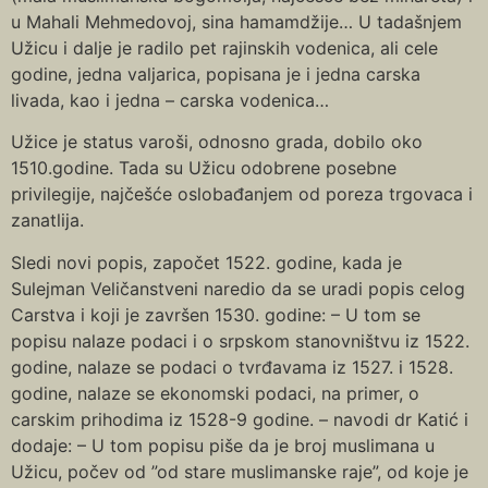
u Mahali Mehmedovoj, sina hamamdžije… U tadašnjem
Užicu i dalje je radilo pet rajinskih vodenica, ali cele
godine, jedna valjarica, popisana je i jedna carska
livada, kao i jedna – carska vodenica…
Užice je status varoši, odnosno grada, dobilo oko
1510.godine. Tada su Užicu odobrene posebne
privilegije, najčešće oslobađanjem od poreza trgovaca i
zanatlija.
Sledi novi popis, započet 1522. godine, kada je
Sulejman Veličanstveni naredio da se uradi popis celog
Carstva i koji je završen 1530. godine: – U tom se
popisu nalaze podaci i o srpskom stanovništvu iz 1522.
godine, nalaze se podaci o tvrđavama iz 1527. i 1528.
godine, nalaze se ekonomski podaci, na primer, o
carskim prihodima iz 1528-9 godine. – navodi dr Katić i
dodaje: – U tom popisu piše da je broj muslimana u
Užicu, počev od ”od stare muslimanske raje”, od koje je