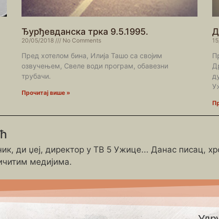
Ђурђевданска трка 9.5.1995.
Д
20/05/2018
No Comments
15
Пред хотелом бина, Илија Ташо са својим
П
озвучењем, Свеле води програм, обавезни
Д
трубачи.
д
У
Прочитај више »
Пр
ић
ик, ди џеј, директор у ТВ 5 Ужице... Данас писац, х
ичитим медијима.
Удр