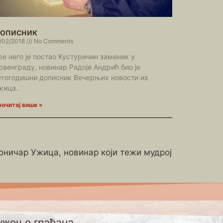
описник
/02/2018
No Comments
ре него је постао Кустуричин заменик у
рвенграду, новинар Радоје Андрић био је
угогодишни дописник Вечерњих новости из
жица.
очитај више »
роничар Ужица, новинар који тежи мудрој
ужење грађана