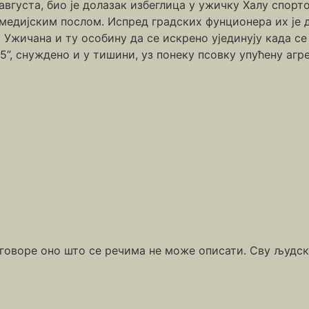
августа, био је долазак избеглица у ужичку Халу спортов
 медијским послом. Испред градских фунционера их је
Ужичана и ту особину да се искрено ујединују када се 
5”, снуждено и у тишини, уз понеку псовку упућену агр
говоре оно што се речима не може описати. Сву људску