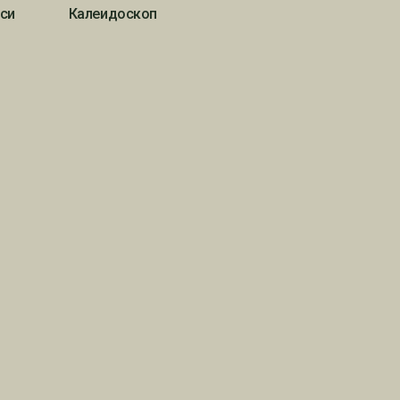
си
Калеидоскоп