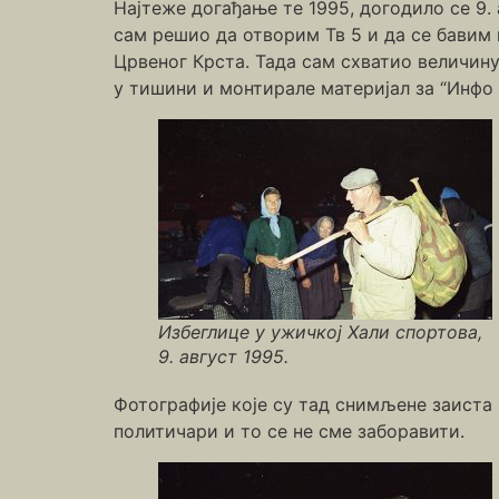
Најтеже догађање те 1995, догодило се 9. 
сам решио да отворим Тв 5 и да се бавим
Црвеног Крста. Тада сам схватио величину 
у тишини и монтирале материјал за “Инфо 
Избеглице у ужичкој Хали спортова,
9. август 1995.
Фотографије које су тад снимљене заиста 
политичари и то се не сме заборавити.