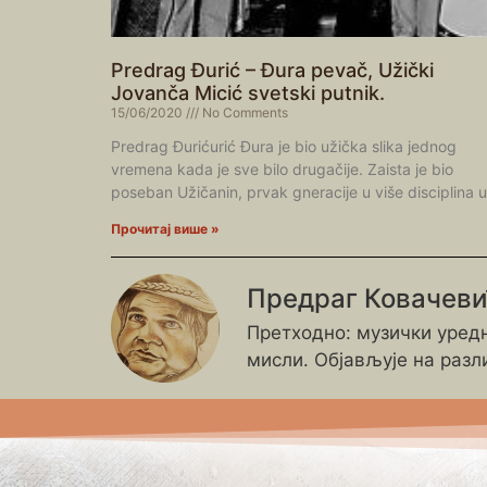
Predrag Đurić – Đura pevač, Užički
Jovanča Micić svetski putnik.
15/06/2020
No Comments
Predrag Đurićurić Đura je bio užička slika jednog
vremena kada je sve bilo drugačije. Zaista je bio
poseban Užičanin, prvak gneracije u više disciplina u
Прочитај више »
Предраг Ковачев
Претходно: музички уредн
мисли. Објављује на разл