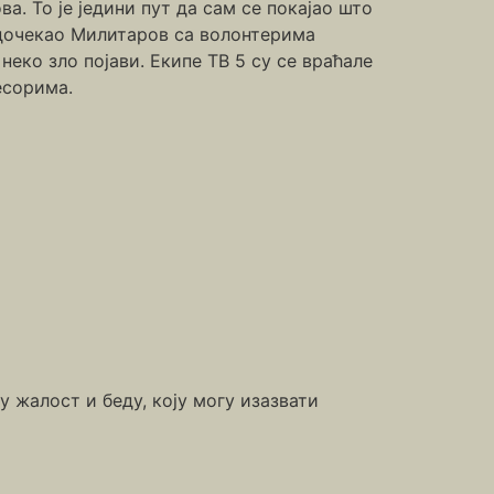
а. То је једини пут да сам се покајао што
 дочекао Милитаров са волонтерима
неко зло појави. Екипе ТВ 5 су се враћале
есорима.
 жалост и беду, коју могу изазвати