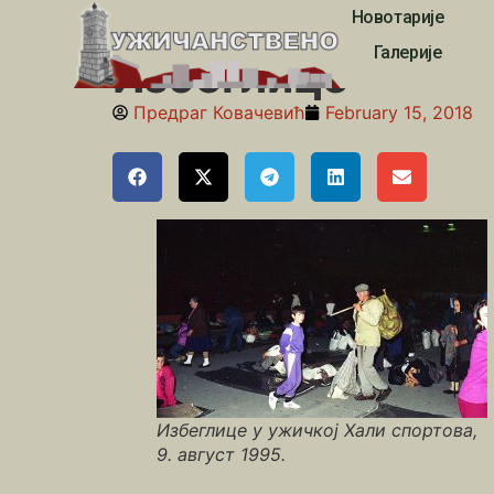
Новотарије
Почетна
»
Велики парк
»
Избеглице
Галерије
Избеглице
Предраг Ковачевић
February 15, 2018
Избеглице у ужичкој Хали спортова,
9. август 1995.