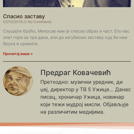
Спасио заставу
02/10/2018
No Comments
Слушајте браћо, Милосав нам је спасао образ и част. Ето нас
опет горе за три дана, али да изгубисмо заставу куд би нам
брука и срамота.
Прочитај више »
Предраг Ковачевић
Претходно: музички уредник, ди
џеј, директор у ТВ 5 Ужице... Данас
писац, хроничар Ужица, новинар
који тежи мудрој мисли. Објављује
на различитим медијима.