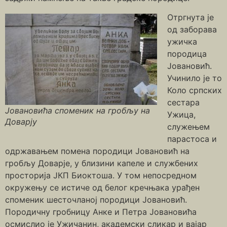
Отргнута је
од заборава
ужичка
породица
Јовановић.
Учинило је то
Коло српских
сестара
Јовановића споменик на гробљу на
Ужица,
Доварју
служењем
парастоса и
одржавањем помена породици Јовановић на
гробљу Доварје, у близини капеле и службених
просторија ЈКП Биоктоша. У том непосредном
окружењу се истиче од белог кречњака урађен
споменик шесточланој породици Јовановић.
Породичну гробницу Анке и Петра Јовановића
осмислио је Ужичанин, академски сликар и вајар