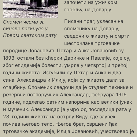
започети на ужичком
гробљу, на Доварју.
Писани траг, уклесан на
Спомен чесма за
синове погинуле у
споменику на Доварју,
Првом светском рату
сведочи о животу и смрти
шесточлане трговачке
породице Јовановић. Петар и Анка Јовановић су
1893. остали без кћерки Даринке и Павлије, које су,
због епидемије болести, умрле у четвртој и трећој
години живота. Изгубили су Петар и Анка и два
сина, Александра и Илију, који су животе дали за
отаџбину. Споменик сведочи да је студент технике и
резервни потпоручник Александар, фебруара 1916.
године, подлегао ратним напорима као велики јунак
и мученик. Александар је умро од последица рата у
23. години живота на острву Виду, где заувек
почива његово тело. Његов брат, свршени ђак
трговачке академије, Илија Јовановић, учествовао је