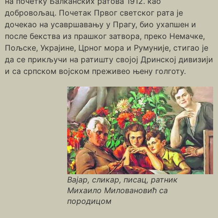
на почетку Балканских ратова 1912. као
добровољац. Почетак Првог светског рата је
дочекао на усавршавању у Прагу, био ухапшен и
после бекства из прашког затвора, преко Немачке,
Пољске, Украјине, Црног мора и Румуније, стигао је
да се прикључи на ратишту својој Дринској дивизији
и са српском војском преживео њену голготу.
Вајар, сликар, писац, ратник
Михаило Миловановић са
породицом