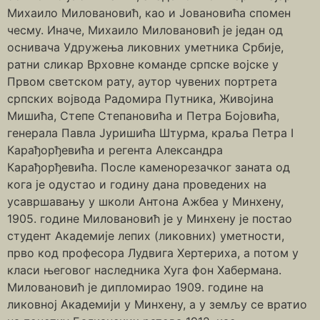
Михаило Миловановић, као и Јовановића спомен
чесму. Иначе, Михаило Миловановић је један од
оснивача Удружења ликовних уметника Србије,
ратни сликар Врховне команде српске војске у
Првом светском рату, аутор чувених портрета
српских војвода Радомира Путника, Живојина
Мишића, Степе Степановића и Петра Бојовића,
генерала Павла Јуришића Штурма, краља Петра I
Карађорђевића и регента Александра
Карађорђевића. После каменорезачког заната од
кога је одустао и годину дана проведених на
усавршавању у школи Антона Ажбеа у Минхену,
1905. године Миловановић је у Минхену је постао
студент Академије лепих (ликовних) уметности,
прво код професора Лудвига Хертериха, а потом у
класи његовог наследника Хуга фон Хабермана.
Миловановић је дипломирао 1909. године на
ликовној Академији у Минхену, а у земљу се вратио