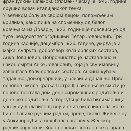
француским шлемом. Спомен- чесму је 1943. године
срушио возач италијанског тенка.
У великом болу за својом децом, поломљеним
крилима, како пише на споменику од белог
кречњака на Доварју, 1923. године је пресвиснуо од
туге шездесетпетогодишњи Петар Јовановић. Три
године касније, децембра 1926. године, умрла је и
мајка, супруга, добротвор Кола српских сестара,
Анка Јовановић. Доброчинство је настављено и
након смрти Анке Јовановић, која је сву имовину
завештала Колу српских сестара. Анкина кућа у
тадашњој доњој чаршији, у близини данашње Прве
основне школе краља Петра II, након њене смрти је
поново постала дом деце сиромашних родитеља и
деце без родитеља. У тој кући је била ћилимарница
у коју су долазиле девојчице из околних села, како
би се бавиле ручним радом, преле, ткале. Живеле су
у Анкиној кући, а похађале наставу у Женској
радничкој школи. Коло српских сестара се старало