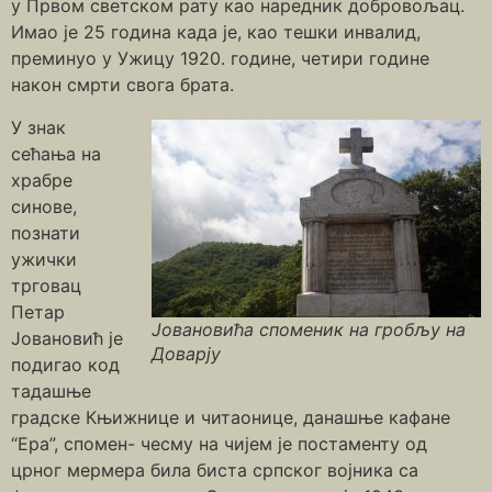
у Првом светском рату као наредник добровољац.
Имао је 25 година када је, као тешки инвалид,
преминуо у Ужицу 1920. године, четири године
након смрти свога брата.
У знак
сећања на
храбре
синове,
познати
ужички
трговац
Петар
Јовановића споменик на гробљу на
Јовановић је
Доварју
подигао код
тадашње
градске Књижнице и читаонице, данашње кафане
“Ера”, спомен- чесму на чијем је постаменту од
црног мермера била биста српског војника са