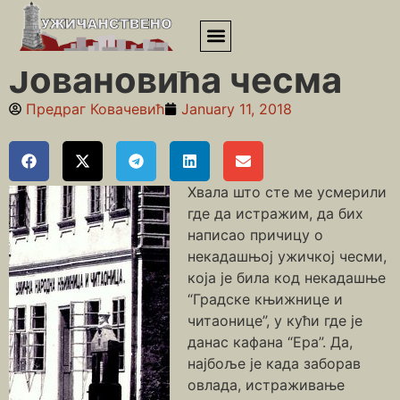
Почетна
»
Балкански ратови и Први светски рат
»
Јовановића
чесма
Јовановића чесма
Предраг Ковачевић
January 11, 2018
Хвала што сте ме усмерили
где да истражим, да бих
написао причицу о
некадашњој ужичкој чесми,
која је била код некадашње
“Градске књижнице и
читаонице”, у кући где је
данас кафана “Ера”. Да,
најбоље је када заборав
овлада, истраживање