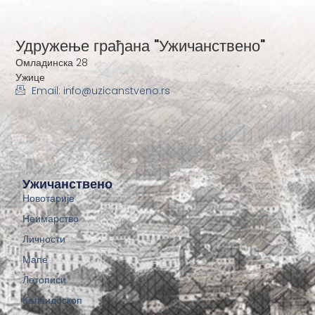
Удружење грађана "Ужичанствено"
Омладинска 28
Ужице
Email: info@uzicanstveno.rs
Ужичанствено
Новотарије
Неимарство
Личности
Мапе
Летописи
Калеидоскоп