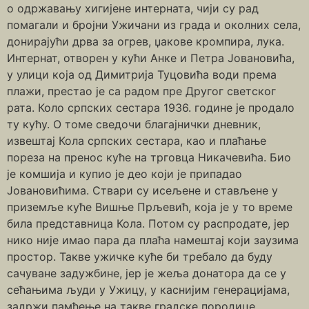
о одржавању хигијене интерната, чији су рад
помагали и бројни Ужичани из града и околних села,
донирајући дрва за огрев, џакове кромпира, лука.
Интернат, отворен у кући Анке и Петра Јовановића,
у улици која од Димитрија Туцовића води према
плажи, престао је са радом пре Другог светског
рата. Коло српских сестара 1936. године је продало
ту кућу. О томе сведочи благајнички дневник,
извештај Кола српских сестара, као и плаћање
пореза на пренос куће на трговца Никачевића. Био
је комшија и купио је део који је припадао
Јовановићима. Ствари су исељене и стављене у
приземље куће Вишње Прљевић, која је у то време
била представница Кола. Потом су распродате, јер
нико није имао пара да плаћа намештај који заузима
простор. Такве ужичке куће би требало да буду
сачуване задужбине, јер је жеља донатора да се у
сећањима људи у Ужицу, у каснијим генерацијама,
задржи памћење на такве градске породице.