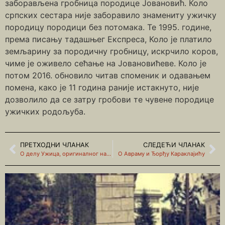
заборављена гробница породице Јовановић. Коло
српских сестара није заборавило знамениту ужичку
породицу породици без потомака. Те 1995. године,
према писању тадашњег Експреса, Коло је платило
земљарину за породичну гробницу, искрчило коров,
чиме је оживело сећање на Јовановићеве. Коло је
потом 2016. обновило читав споменик и одавањем
помена, како је 11 година раније истакнуто, није
дозволило да се затру гробови те чувене породице
ужичких родољуба.
ПРЕТХОДНИ ЧЛАНАК
СЛЕДЕЋИ ЧЛАНАК
О делу Ужица, оригиналног назива Слануша
О Авраму и Ђорђу Караклајићу