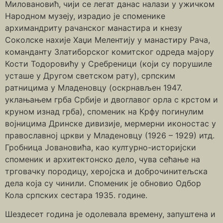
Миловановић, чији се легат данас налази у ужичком
Народном музеју, израдио је споменике
архимандриту рачанског манастира и кнезу
Соколске нахије Хаџи Мелентију у манастиру Рача,
команданту Златиборског комитског одреда мајору
Кости Тодоровићу у Сребреници (који су порушиле
усташе у Другом светском рату), српским
ратницима у Младеновцу (оскрнављен 1947.
уклањањем грба Србије и двоглавог орла с крстом и
круном изнад грба), споменик на Крфу погинулим
војницима Дринске дивизије, мермерни иконостас у
православној цркви у Младеновцу (1926 – 1929) итд.
Гробница Јовановића, као културно-историјски
споменик и архитектонско дело, чува сећање на
трговачку породицу, херојска и доброчинитељска
дела која су чинили. Споменик је обновио Одбор
Кола српских сестара 1935. године.
Шездесет година је одолевала времену, запуштена и