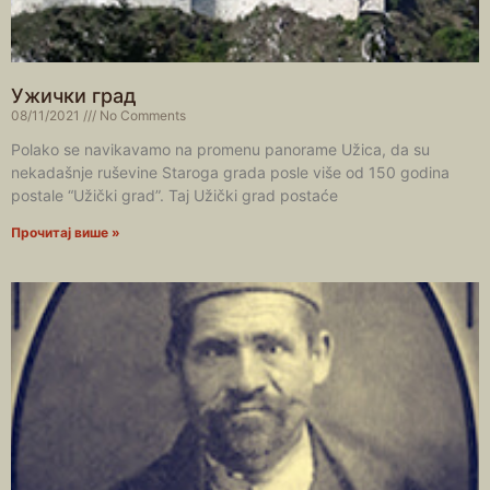
Ужички град
08/11/2021
No Comments
Polako se navikavamo na promenu panorame Užica, da su
nekadašnje ruševine Staroga grada posle više od 150 godina
postale “Užički grad”. Taj Užički grad postaće
Прочитај више »