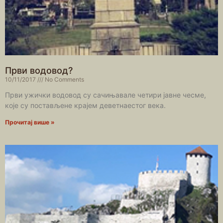
Први водовод?
10/11/2017
No Comments
Први ужички водовод су сачињавале четири јавне чесме,
које су постављене крајем деветнаестог века.
Прочитај више »