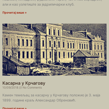
али и као узлетиште за једриличарки клуб.
Прочитај више »
Касарна у Крчагову
10/09/2018
No Comments
Камен темељац за касарну у Крчагову положио је 3. маја
1899. године краљ Александар Обреновић.
Прочитај више »