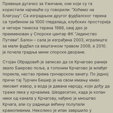
Превише дугачко за Ужичане, они који су га
користили најчешће су говорили: “Хоћемо на
Блатушу”. Са изградњом другог фудбалског терена
са трибином за 1000 гледалаца, клубских просторија
и четири тениска терена 1988, овај део је
преименован у Спорски центар ФК “Јединство
Путеви”. Балон – сала је изграђена 2003, игралиште
за мали фудбал са вештачком травом 2009, а 2010.
је почела градња мини спорске дворане.
Стојан Обрадовић је записао да се Крчагово раније
звало Баирово поље, а топоним Крчагово је млађег
порекла, настао према грнчарском занату. По једној
причи тај Турчин Бешир је на свом имању имао
лековит извор, а вода је давана народу, који дођу да
траже лека у крчазима. Шездесетих, када је копан
неки од канала у Крчагову, нађено је мноштво
Крчага, али су радници већину полупали
крамопивима. Неколико је ипак завршило у