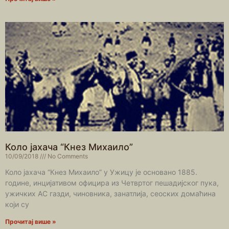
Коло јахача “Кнез Михаило”
10/09/2018
No Comments
Коло јахача “Кнез Михаило” у Ужицу је основано 1885.
године, инцијативом официра из Четвртог пешадијског пука,
ужичких АС газди, чиновника, занатлија, сеоских домаћина
који су
Прочитај више »