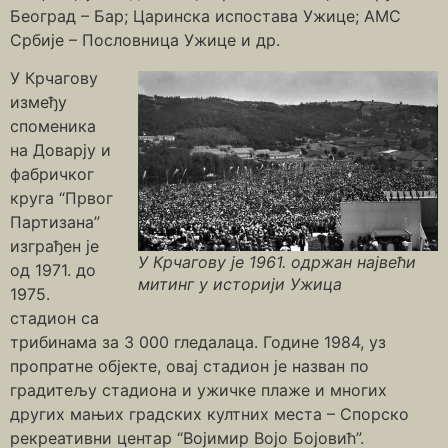
Београд – Бар; Царинска испостава Ужице; АМС
Србије – Пословница Ужице и др.
У Крчагову
између
споменика
на Доварју и
фабричког
круга “Првог
Партизана”
изграђен је
У Крчагову је 1961. одржан највећи
од 1971. до
митинг у историји Ужица
1975.
стадион са
трибинама за 3 000 гледалаца. Године 1984, уз
пропратне објекте, овај стадион је назван по
градитељу стадиона и ужичке плаже и многих
других мањих градских култних места – Спорско
рекреативни центар “Војимир Војо Бојовић”.