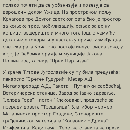
полако почети да се урбанизује и повезује са
варошким делом Ужица. На пространом пољу
Крчагова пре Другог светског рата био је простор
за коњске трке, мобилизацију, сењак за војну
коњицу, вешериште и много тога још, о чему ћу
детаљније говорити у наставку приче. Између два
светска рата Крчагово постаје индустриска зона, у
којој је Фабрика оружја и муниције Јакова
Пошингера, касније “Први Партизан”.
У време Титове Југославије су ту била предузећа:
пекарско “Сретен Гудурић”, Месар А.Д.,
Металопрерада А.Д., Ракета – Путнички саобраћај,
Ветеринарска станица, Завод за јавно здравље,
“Јелова Гора” – погон “Клековача”, предузеће за
прераду дрвета “Трешњица”, Златибор мермер,
Магацински простор Градине, Стовариште
грађевинског материјала “Копаоник – Дрина”;
Конфекција “Кадињача”, Теретна станица на прузи