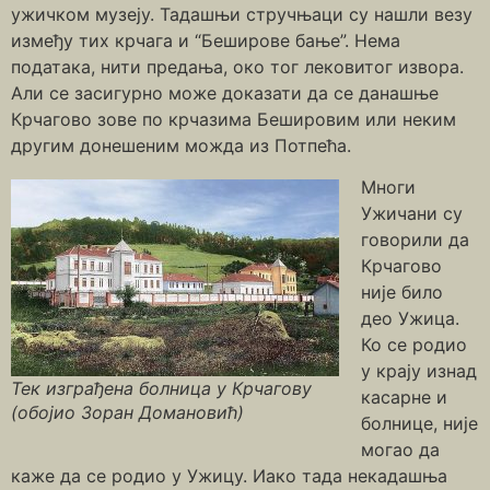
ужичком музеју. Тадашњи стручњаци су нашли везу
између тих крчага и “Беширове бање”. Нема
података, нити предања, око тог лековитог извора.
Али се засигурно може доказати да се данашње
Крчагово зове по крчазима Бешировим или неким
другим донешеним можда из Потпећа.
Многи
Ужичани су
говорили да
Крчагово
није било
део Ужица.
Ко се родио
у крају изнад
Тек изграђена болница у Крчагову
касарне и
(обојио Зоран Домановић)
болнице, није
могао да
каже да се родио у Ужицу. Иако тада некадашња