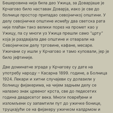
Бешеровина нија била део Ужица, за Доварјаше је
Крчагово било наставак Доварја, иако је све до
болнице простор припадао севојничкој општини. У
делу севојничке општине исмеђу два светска рата
није плаћан тако велики порез на промет као у
Ужицу, па су многи уз Ужица прешли само “црту”
која је раздвајала две општине и отварали на
Севојничком делу трговине, кафане, месаре.
Ужичани су ишли у Крчагово и тамо куповали, јер је
било јефтиније.
Две доминатне зграде у Крчагову су дате на
употребу народу – Касарна 1899. године, а Болница
1924. Лекари и хитни случајеви су долазили у
болницу фијакерима, на чијем задњем делу се
налазио знак црвеног крста, све до педесетих
година двадесетог века. Многи повређени и
изломљени су запамтили пут до ужичке бонице,
труцкајући се на фијакеру ужичком калдрмом и