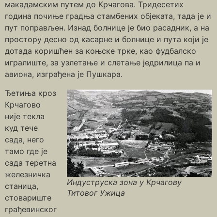
макадамским путем до Крчагова. Тридесетих
година почиње градња стамбених објеката, тада је и
пут поправљен. Изнад болнице је био расадник, а на
простору десно од касарне и болнице и пута који је
дотада коришћен за коњске трке, као фудбалско
игралиште, за узлетање и слетање једрилица па и
авиона, изграђена је Пушкара.
Ђетиња кроз
Крчагово
није текла
куд тече
сада, него
тамо где је
сада теретна
железничка
Индуструска зона у Крчагову
станица,
Титовог Ужица
стовариште
грађевинског