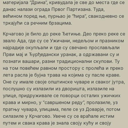
материјала “Дрина”, кривудала је све до места где се
данас налази ограда Првог Партизана. Туда,
већином поред ње, пурњао је “ћира”, свакодневно се
тркајући са речним брзацима.
Крчагово је било до реке Ђетиње. Део преко реке се
звало Ада, где су се Ужичани, недељом и празником
најрадије окупљали и где су свечано прослављали
Први мај и Ђурђедански уранак, а одржавани су и
познати вашари, разни традиционални скупови. Ту
на том повећем равном простору с пролећа и преко
лета расла је бујна трава на којима су пасле краве.
Оне су имале своје општинске чуваре и сваког јутра,
послушно су излазили из дворишта, излазиле на
улице, придруживале се поворци осталих ужичких
крава и мирно, у “савршеном реду”, пролазиле, уз
пратњу чувара, улицама, пеле се уз Доварје, потом
силазиле у Крчагово. Увече су се враћале истим
путем и свака крава је знала своју кућу и своју