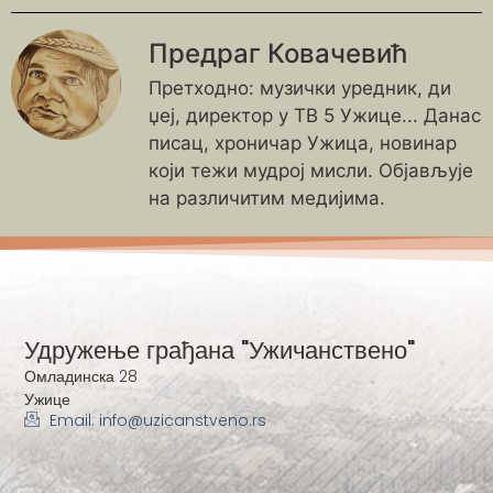
Предраг Ковачевић
Претходно: музички уредник, ди
џеј, директор у ТВ 5 Ужице... Данас
писац, хроничар Ужица, новинар
који тежи мудрој мисли. Објављује
на различитим медијима.
Удружење грађана "Ужичанствено"
Омладинска 28
Ужице
Email: info@uzicanstveno.rs