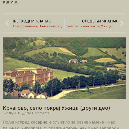
капију.
ПРЕТХОДНИ ЧЛАНАК
СЛЕДЕЋИ ЧЛАНАК
О заборављеној Пољопривредној школи у Севојну
Крчагово, село покрај Ужица (други део)
Крчагово, село покрај Ужица (други део)
17/08/2018
No Comments
Поље испред касарне је служило за разне намене – као
пашњак, хиподром, фудбалски терен, чак и као аеродром,