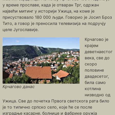
у време прославе, када је отваран Трг, одржан
највећи митинг у историји Ужица, на коме је
присуствовало 180 000 људи. Говорио је Јосип Броз
Тито, а говор је преносила телевизија на подручју
целе Југославије.
Крчагово је
крајем
деветнаестог
века, све до
скоро
половине
двадесетог,
била само
Крчагово данас
котлина
низводно од
Ужица. Све до почетка Првога светскога рата било
је то типично српско село, које ће се после
изградње касарне, болнице и фабрике оружја