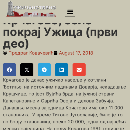
Почетна
»
Крчагово
»
Крчагово, село покрај Ужица (први део)
Крчагово, село
покрај Ужица (први
део)
Предраг Ковачевић
August 17, 2018
Крчагово је данас ужичко насеље у котлини
Ђетиње, на источним падинама Доварја, некадашње
Крушчице, то јест Вујића брда, на јужној страни
Капетановине и Сарића Осоја и делова Забучја.
Данашња месна заједница Крчагово има око 11 000
становника. У време Титове Југославије, било је то
по броју становника, преко 20 000, једна од највећих
месних заједница. На пољу Крчагова 1961. године је