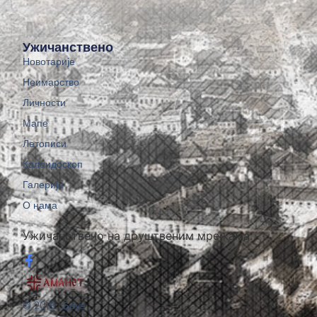
Ужичанствено
Новотарије
Неимарство
Личности
Мапе
Летописи
Калеидоскоп
Галерије
О нама
Ужичанствено на друштвеним мрежама:
© 2018 | Бруе