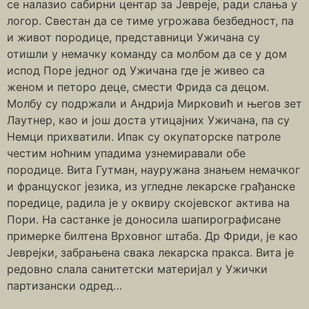
се налазио сабирни центар за Јевреје, ради слања у
логор. Свестан да се тиме угрожава безбедност, па
и живот породице, представници Ужичана су
отишли у немачку команду са молбом да се у дом
испод Поре једног од Ужичана где је живео са
женом и петоро деце, смести Фрида са децом.
Молбу су подржали и Андрија Мирковић и његов зет
Лаутнер, као и још доста утицајних Ужичана, па су
Немци прихватили. Ипак су окупаторске патроле
честим ноћним упадима узнемиравали обе
породице. Вита Гутман, науружана знањем немачког
и француског језика, из угледне лекарске грађанске
поредице, радила је у оквиру скојевског актива на
Пори. На састанке је доносила шапирографисане
примерке билтена Врховног штаба. Др Фриди, је као
Јеврејки, забрањена свака лекарска пракса. Вита је
редовно слала санитетски материјал у Ужички
партизански одред…