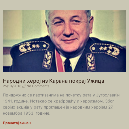
Народни херој из Карана покрај Ужица
25/10/2018
No Comments
Придружио се партизанима на почетку рата у Југославији
1941. године. Истакао се храброшћу и хероизмом. Због
својих акција у рату проглашен је народним херојем 27.
новембра 1953. године.
Прочитај више »