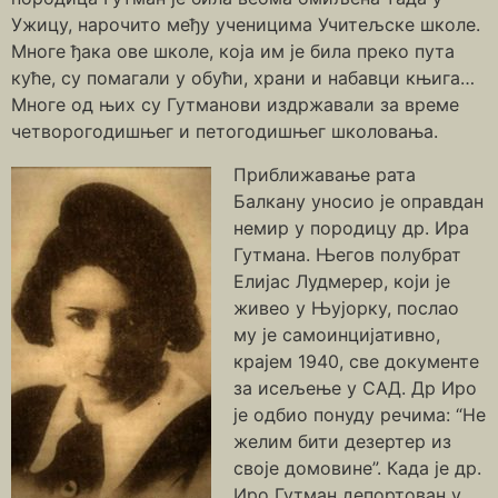
Ужицу, нарочито међу ученицима Учитељске школе.
Многе ђака ове школе, која им је била преко пута
куће, су помагали у обући, храни и набавци књига…
Многе од њих су Гутманови издржавали за време
четворогодишњег и петогодишњег школовања.
Приближавање рата
Балкану уносио је оправдан
немир у породицу др. Ира
Гутмана. Његов полубрат
Елијас Лудмерер, који је
живео у Њујорку, послао
му је самоинцијативно,
крајем 1940, све документе
за исељење у САД. Др Иро
је одбио понуду речима: “Не
желим бити дезертер из
своје домовине”. Када је др.
Иро Гутман депортован у