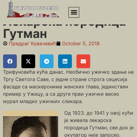
Почетна
»
Други светски рат
»
Лекарска породица Гутман
Лекарска породица
Гутман
Предраг Ковачевић
October 5, 2018
Трифуновића кућа данас. Необично ужичко здање на
Тргу Светога Саве, с једне стране строга сецесија
фасаде са маскеронима женских глава, јединствен
пример у Ужицу, а са друге први ужички весео
мурал младих ужичких сликара.
Од 1923. до 1941 у овој кући
је живела лекарска
породица Гутман, све док је
окупатор није запосео.