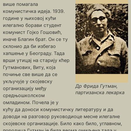
више помагала
комунистичка идеја. 1939.
године у њиховој кући
илегално борави студент
комунист Гојко Гошовић,
иначе Благин брат. Он се ту
склонио да би избегао
хапшење у Београду. Тада
врши утицај на старију кћер
Гутманових, Виту, која
почиње све више да се
укључује у скојевску
Др Фрида Гутман,
организацију међу
партизанска лекарка
средњошколском
омладином. Почела је у
кућу да доноси комунистичку литературу и да
доводи на разговор руководиоце месне илегалне
скојевске организације. Било како било, углавном,
породица Гутман је била веома омиљена тада у