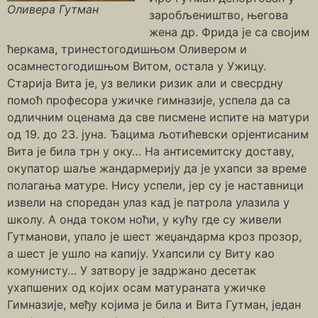
Оливера Гутман
заробљеништво, његова
жена др. Фрида је са својим
ћеркама, тринестогодишњом Оливером и
осамнестогодишњом Витом, остала у Ужицу.
Старија Вита је, уз велики ризик али и свесрдну
помоћ професора ужичке гимназије, успела да са
одличним оценама да све писмене испите на матури
од 19. до 23. јуна. Ђацима љотићевски орјентисаним
Вита је била трн у оку… На антисемитску доставу,
окупатор шаље жандармерију да је ухапси за време
полагања матуре. Нису успели, јер су је наставници
извели на споредан улаз кад је патрола улазила у
школу. А онда током ноћи, у кућу где су живели
Гутманови, упало је шест жеџандарма кроз прозор,
а шест је ушло на капију. Ухапсили су Виту као
комунисту… У затвору је задржано десетак
ухапшених од којих осам матураната ужичке
Гимназије, међу којима је била и Вита Гутман, један