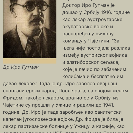
Доктор Иро Гутман је
дошао у Србију 1916. године
као лекар аустроугарске
окупаторске војске и
распоређен у њихову
команду у Чајетини. “За
њега није постојала разлика
између аустриског војника
и златиборског сељака,
Др Иро Гутман
које је лечио по забаченим
колибама и бесплатно им
давао лекове.” Тада је др. Иро заволео овај наш
спонтани ерски народ. После рата, са својом женом
Фридом, такође лекаром, вратио се у Србију, из
Чајетине су прешли у Ужице и радили до 1941.
године. Др. Иро је тада заробљен као санитетски
капетан југословенске војске. Др. Фрида је била је
лекар партизанске болнице у Ужицу, а касније, као