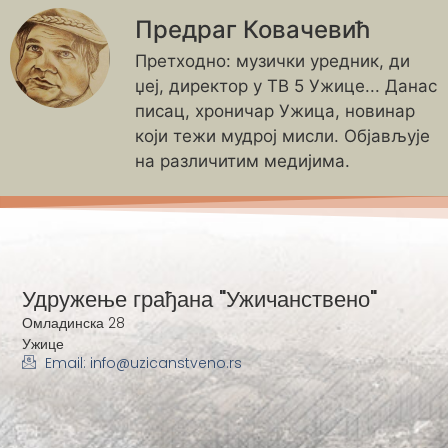
Предраг Ковачевић
Претходно: музички уредник, ди
џеј, директор у ТВ 5 Ужице... Данас
писац, хроничар Ужица, новинар
који тежи мудрој мисли. Објављује
на различитим медијима.
Удружење грађана "Ужичанствено"
Омладинска 28
Ужице
Email: info@uzicanstveno.rs