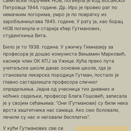
санитески поручник НОВ, погинула је код Босанског
Петровца 1944. године. Др. Иро је провео рат по
немачким логорима, умро је по повратку из
заробљеништава 1945. године. У рату је, као борац
НОВ погинула и старија кћер Гутманових,
студенткиња Вита.
Било је то 1938. година. У ужичку Гимназију за
професора је дошао комуниста Вењамин Марковић,
касније члан ОК КПЈ за Ужице. Кућа преко пута
учитељске школе данас основне школе, где је
становала лекарска породице Гутман, постало је
главно састајалиште професора сличног
опредељења. Једна од учесница тих дневних и
ноћних седељки, професор Блага Гошовић, записала
је у својим сећањима: “Они (Гутманови) су били нека
врста заштитника нас самаца. Ако смо боловали,
лечили су нас и неговали бесплатно”.
У кући Гутманових све се