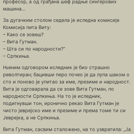
професор, а од грађана шеф радње сингерових
машина…
За дугачким столом седела је иследна комисије
Комисија пита Виту:
– Како се зовеш?
– Вита Гутман.
– Шта си по народности?”
– Српкиња.
Њеним одговором иследник је био страшно
револтиран; бацивши перо почео је да лупа шаком о
сто и поново је упитао за име, презиме и народност.
Вита је одговарала да се зове Вита Гутман, по
народности Српкиња. На то је иследник,
подигнувши тон, иронично рекао Вита Гутман је
чисто јеврејско име и презиме и према томе ти си
Јеврејка, а не Српкиња.
Вита Гутман, сасвим сталожено, на то узвратила: „Ја