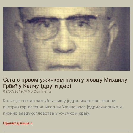
Сага о првом ужичком пилоту-ловцу Михаилу
Грбићу Калчу (други део)
09/07/2019
No Comments
Калчо је постао заљубљеник у једриличарство, главни
инструктор летења младим Ужичанима једриличарима и
пионир ваздухопловства у ужичком крају.
Прочитај више »