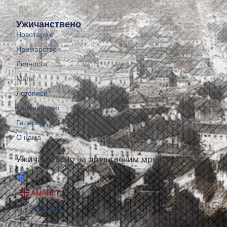
Ужичанствено
Новотарије
Неимарство
Личности
Мапе
Летописи
Калеидоскоп
Галерије
О нама
Ужичанствено на друштвеним мрежама:
© 2018 | Бруе