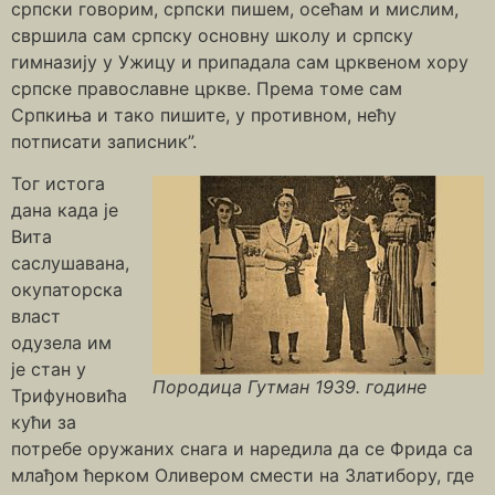
српски говорим, српски пишем, осећам и мислим,
свршила сам српску основну школу и српску
гимназију у Ужицу и припадала сам црквеном хору
српске православне цркве. Према томе сам
Српкиња и тако пишите, у противном, нећу
потписати записник”.
Тог истога
дана када је
Вита
саслушавана,
окупаторска
власт
одузела им
је стан у
Породица Гутман 1939. године
Трифуновића
кући за
потребе оружаних снага и наредила да се Фрида са
млађом ћерком Оливером смести на Златибору, где