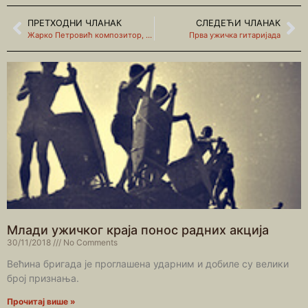
ПРЕТХОДНИ ЧЛАНАК
СЛЕДЕЋИ ЧЛАНАК
Жарко Петровић композитор, последњи романтичар
Прва ужичка гитаријада
Млади ужичког краја понос радних акција
30/11/2018
No Comments
Већина бригада је проглашена ударним и добиле су велики
број признања.
Прочитај више »