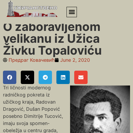
Почетна
»
Други светски рат
»
O zaboravljenom velikanu iz
Užica Živku Topaloviću
O zaboravljenom
velikanu iz Užica
Živku Topaloviću
Предраг Ковачевић
June 2, 2020
Tri ličnosti modernog
radničkog pokreta iz
užičkog kraja, Radovan
Dragović, Dušan Popović
posebno Dimitrije Tucović,
imaju svoja spomen-
obeležja u centru grada,