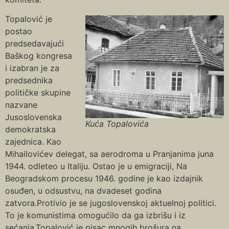
Topalović je
postao
predsedavajući
Baškog kongresa
i izabran je za
predsednika
političke skupine
nazvane
Jusoslovenska
Kuća Topalovića
demokratska
zajednica. Kao
Mihailovićev delegat, sa aerodroma u Pranjanima juna
1944. odleteo u Italiju. Ostao je u emigraciji, Na
Beogradskom procesu 1946. godine je kao izdajnik
osuđen, u odsustvu, na dvadeset godina
zatvora.Protivio je se jugoslovenskoj aktuelnoj politici.
To je komunistima omogućilo da ga izbrišu i iz
sećanja.Topalović je pisac mnogih brošura na