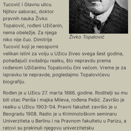
Tucović i Glavnu ulicu.
Njihov saborac, doktor
pravnih nauka Živko
Topalović, rođeni Užičanin,
nema obeležje. Za njega
Živko Topalović
niko nije čuo. Dimitrije
Tucović koji je neosporni
velikan istini za volju u Užicu živeo svega šest godina,
pohađajući ovdašnju realku, što nepravdu prema
rođenom Užičaninu Topaloviću čini većom. Vreme je za
ispravku te nepravde, pogledajmo Topalovićevu
biografiju.
Rođen je u Užicu 27. marta 1886. godine. Roditelji su mu
bili otac Periša i majka Mileva, rođena Pešić. Završio je
realku u Užicu 1903-’04. Pravni fakultet završio je u
Beogradu 1908. Radio je u Kriminološkom seminaru
Univerziteta u Berlinu i na Pravnom fakultetu u Parizu, a
ratovi su prekinuli njegovu univerzitetsku