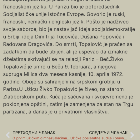
francuskom jeziku. U Parizu bio je potpredsednik
Socijalističke unije istočne Evrope. Govorio je ruski,
francuski, nemački i engleski jezik. Pošto je nadživeo
svoje saborce, bio je nastavljač ideja socijaldemokratije
u Srbiji, ideja Dimitrija Tucovića, Dušana Popovića i
Radovana Dragovića. Do smrti, Topalović je praćen sa
zadatkom da bude ubijen, ali je uspevao da izmakne
dželatima skrivajući se na relaciji Pariz – Beč.Živko
Topalović je umro u Beču 9. februara, a njegova
supruga Milica dva meseca kasnije, 10. aprila 1972.
godine. Oboje su sahranjeni na srpskom groblju u
Parizu.U Užicu Živko Topalović je živeo, na starom
Zlatiborskom putu. Kuća je sačuvana i svojevremeno je
poklonjena opštini, zatim je zamenjena za stan na Trgu
partizana, a danas je u privatnom vlasništvu.
ПРЕТХОДНИ ЧЛАНАК
СЛЕДЕЋИ ЧЛАНАК
O prvim užičkim gimnazijalacima nakon oslobođenja 1945.
Užičke posleratne sudije i pravnici, o sudiji za primer Bratislavu Radosavljeviću