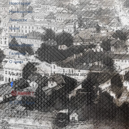
Новотарије
Неимарство
Личности
Мапе
Летописи
Калеидоскоп
Галерије
О нама
Ужичанствено на друштвеним мрежама:
© 2018 | Бруе