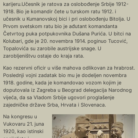
karijeru.Učesnik je ratova za oslobođenje Srbije 1912-
1918. Bio je komandir čete u turskom ratu 1912. i
učesnik u Kumanovskoj bici i pri oslobođenju Bitolja. U
Prvom svetskom ratu bio je ađutant komandanta
Četvrtog puka potpukovnika Dušana Purića. U bitci na
Kolubari, gde je 20. novembra 1914. poginuo Tucović,
Topalovića su zarobile austrijske snage. U
zarobljeništvu ostaje do kraja rata.
Kao rezervni oficir u više mahova odlikovan za hrabrost.
Poslednji vojni zadatak bio mu je dodeljen novembra
1918. godine, kada je komandovao vozom kojim je
doputovala iz Zagreba u Beograd delegacija Narodnog
vijeća, da sa Vladom Srbije ugovori proglašenje
zajedničke države Srba, Hrvata i Slovenaca.
Na kongresu u
Vukovaru 21. juna
1920, kao istinski