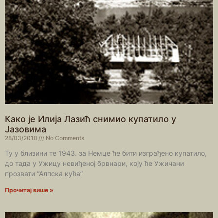
Како је Илија Лазић снимио купатило у
Јазовима
28/03/2018
No Comments
Ту у близини те 1943. за Немце ће бити изграђено купатило,
до тада у Ужицу невиђеној брвнари, коју ће Ужичани
прозвати “Алпска кућа”
Прочитај више »