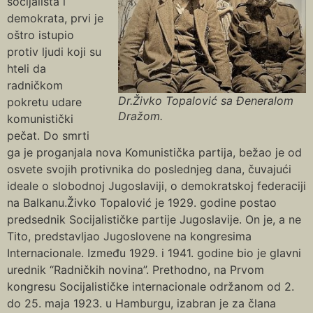
socijalista i
demokrata, prvi je
oštro istupio
protiv ljudi koji su
hteli da
radničkom
Dr.Živko Topalović sa Đeneralom
pokretu udare
Dražom.
komunistički
pečat. Do smrti
ga je proganjala nova Komunistička partija, bežao je od
osvete svojih protivnika do poslednjeg dana, čuvajući
ideale o slobodnoj Jugoslaviji, o demokratskoj federaciji
na Balkanu.Živko Topalović je 1929. godine postao
predsednik Socijalističke partije Jugoslavije. On je, a ne
Tito, predstavljao Jugoslovene na kongresima
Internacionale. Između 1929. i 1941. godine bio je glavni
urednik “Radničkih novina”. Prethodno, na Prvom
kongresu Socijalističke internacionale održanom od 2.
do 25. maja 1923. u Hamburgu, izabran je za člana