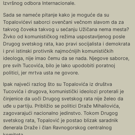
Izvršnog odbora Internacionale.
Sada se nameće pitanje kako je moguće da su
Topalovićevi saborci ovenčani večnom slavom da za
takvog čoveka takvog u sećanju Užičana nema mesta?
Živko od komunističkog režima uspostavljenog posle
Drugog svetskog rata, kao pravi socijalista i demokrata
i prvi istinski protivnik najmoćnijih komunističkih
ideologa, nije imao čemu da se nada. Njegove saborce,
pre svih Tucovića, bilo je lako upodobiti poratnoj
politici, jer mrtva usta ne govore.
Ipak najveći razlog što su Topalovića iz društva
Tucovića i drugova, komunistički ideolozi proterali je
činjenice da uoči Drugog svetskog rata nije želeo da
uđe u partiju. Približio se politici Draže Mihailovića,
zagovarajući nacionalno jedinstvo. Tokom Drugog
svetskog rata, Topalović je postao blizak saradnik
đenerala Draže i član Ravnogorskog centralnog
komiteta.