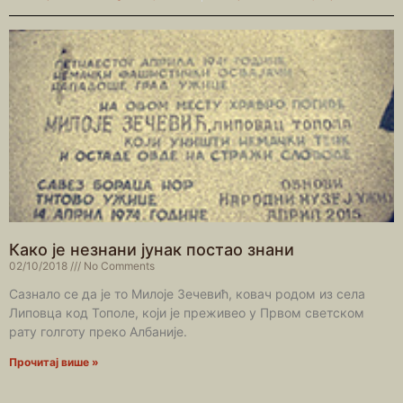
Како је незнани јунак постао знани
02/10/2018
No Comments
Сазнало се да је то Милоје Зечевић, ковач родом из села
Липовца код Тополе, који је преживео у Првом светском
рату голготу преко Албаније.
Прочитај више »