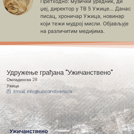
Претходно: музички уредник, ди
џеј, директор у ТВ 5 Ужице... Данас
писац, хроничар Ужица, новинар
који тежи мудрој мисли. Објављује
на различитим медијима.
Удружење грађана "Ужичанствено"
Омладинска 28
Ужице
Email: info@uzicanstveno.rs
Ужичанствено