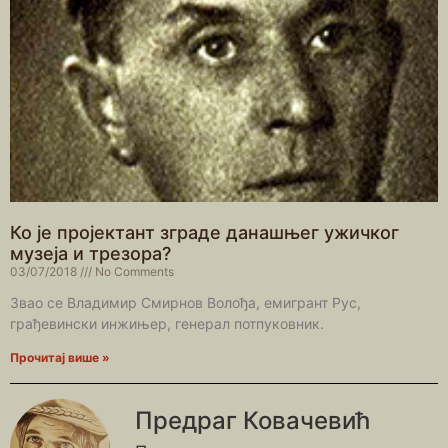
Ко је пројектант зграде данашњег ужичког
музеја и трезора?
03/07/2018
No Comments
Звао се Владимир Смирнов Волођа, емигрант Рус,
грађевински инжињер, генерал потпуковник.
Прочитај више »
Предраг Ковачевић