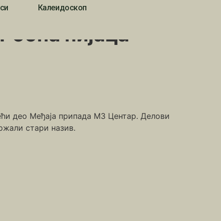
си
Калеидоскоп
 Робна пијаца
већи део Међаја припада МЗ Центар. Делови
ржали стари назив.