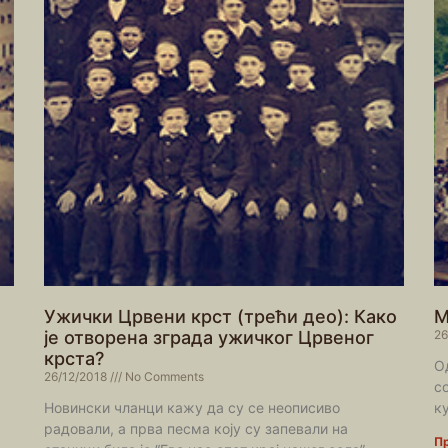
Ужички Црвени крст (трећи део): Како
М
је отворена зграда ужичког Црвеног
26
крста?
О
26/12/2018
No Comments
с
Новински чланци кажу да су се неописиво
к
радовали, а прва песма коју су запевали на
Пр