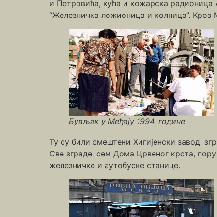
и Петровића, кућа и кожарска радионица 
“Железничка ложионица и колница”. Кроз М
Бувљак у Међају 1994. године
Ту су били смештени Хигијенски завод, зг
Све зграде, сем Дома Црвеног крста, поруш
железничке и аутобуске станице.