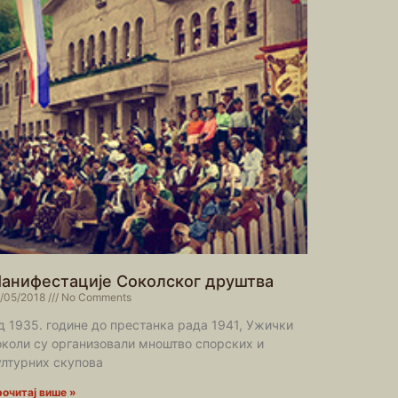
анифестације Соколског друштва
/05/2018
No Comments
д 1935. године до престанка рада 1941, Ужички
околи су организовали мноштво спорских и
ултурних скупова
очитај више »