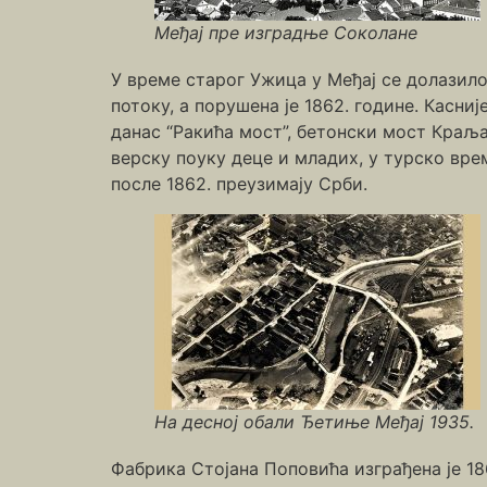
Међај пре изградње Соколане
У време старог Ужица у Међај се долазило
потоку, а порушена је 1862. године. Касн
данас “Ракића мост”, бетонски мост Краљ
верску поуку деце и младих, у турско вре
после 1862. преузимају Срби.
На десној обали Ђетиње Међај 1935.
Фабрика Стојана Поповића изграђена је 18