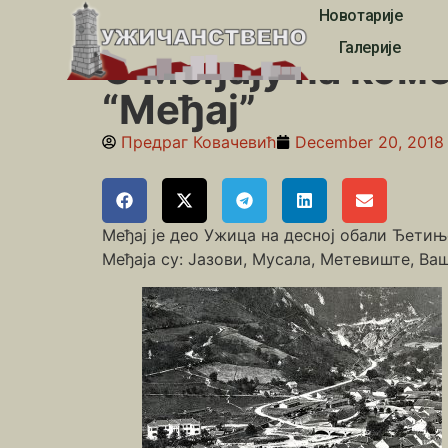
Новотарије
Почетна
»
Међај
»
О Међају на коме је ужички “Був
Галерије
О Међају на коме
“Међај”
Предраг Ковачевић
December 20, 2018
Међај је део Ужица на десној обали Ђетињ
Међаја су: Јазови, Мусала, Метевиште, Ва