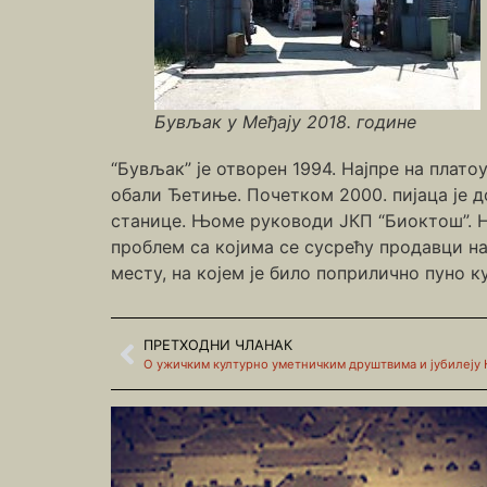
Бувљак у Међају 2018. године
“Бувљак” је отворен 1994. Најпре на плато
обали Ђетиње. Почетком 2000. пијаца је 
станице. Њоме руководи ЈКП “Биоктош”. На
проблем са којима се сусрећу продавци на
месту, на којем је било поприлично пуно к
ПРЕТХОДНИ ЧЛАНАК
О ужичким културно уметничким друштвима и јубилеју 