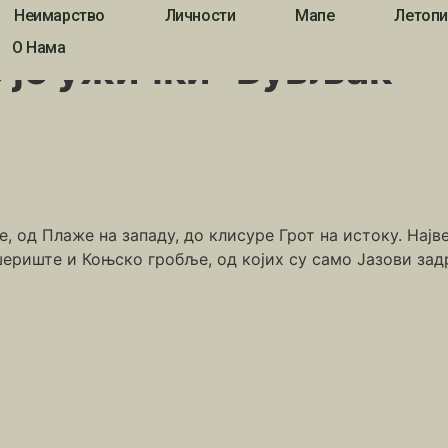
Неимарство
Личности
Мапе
Летопи
љак” – Робна пијаца “Међај”
О Нама
 је ужички “Бувљак” –
е, од Плаже на западу, до клисуре Грот на истоку. Нај
шериште и Коњско гробље, од којих су само Јазови зад