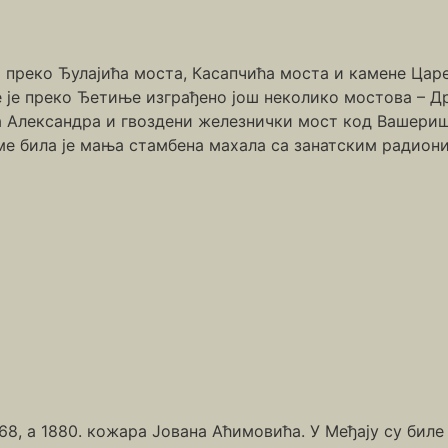
 преко Ђулајића моста, Касапчића моста и камене Царев
ије је преко Ђетиње изграђено још неколико мостова – 
а Александра и гвоздени железнички мост код Вашериш
ме била је мања стамбена махала са занатским радион
68, а 1880. кожара Јована Аћимовића. У Међају су бил