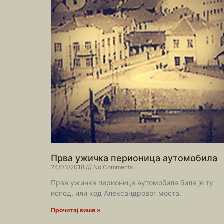
Прва ужичка перионица аутомобила
24/03/2018
No Comments
Прва ужичка перионица аутомобила била је ту
испод, или код Александровог моста.
Прочитај више »