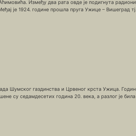
Аћимовића. Између два рата овде је подигнута радиони
еђај је 1924. године прошла пруга Ужице – Вишеград тј
рада Шумског газдинства и Црвеног крста Ужица. Године
ене су седамдесетих година 20. века, а разлог је била