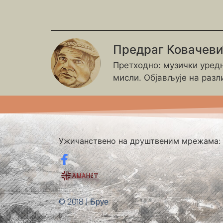
Предраг Ковачев
Претходно: музички уредн
мисли. Објављује на разл
Ужичанствено на друштвеним мрежама:
© 2018 | Бруе