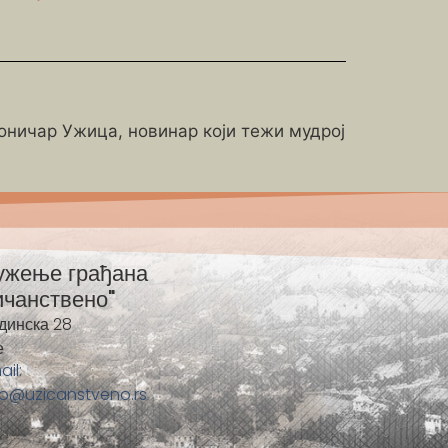
роничар Ужица, новинар који тежи мудрој
ужење грађана
ичанствено"
динска 28
е
ail:
fo@uzicanstveno.rs