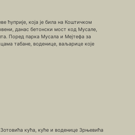
е ћуприје, која је била на Коштичком
Дрвени, данас бетонски мост код Мусале,
та. Поред парка Мусала и Мејтефа за
ицама табане, воденице, ваљарице које
е Зотовића кућа, куће и воденице Зрњевића