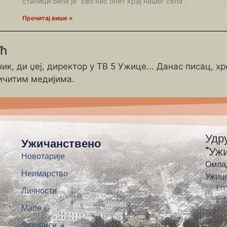
станици била је “Ево нас опет крај нашег села”.
Прочитај више »
ић
ик, ди џеј, директор у ТВ 5 Ужице... Данас писац, х
ичитим медијима.
Удр
Ужичанствено
"Уж
Новотарије
Омла
Неимарство
Ужиц
Em
Личности
in
Мапе
Летописи