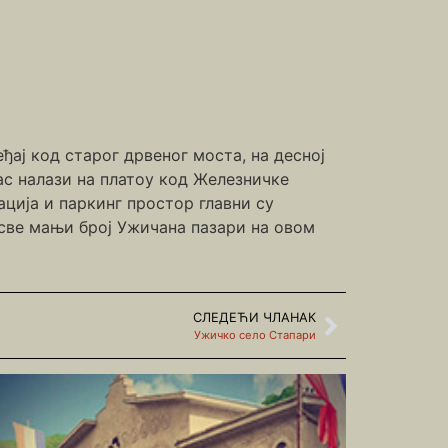
ђај код старог дрвеног моста, на десној
ас налази на платоу код Железничке
ција и паркинг простор главни су
 све мањи број Ужичана пазари на овом
СЛЕДЕЋИ ЧЛАНАК
Ужичко село Стапари