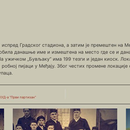
у испред Градског стадиона, а затим је премештен на Ме
добила данашње име и измештена на место где се и дан
 ужичком „Бувљаку“ има 199 тезги и један киоск. Лока
 робној пијаци у Међају. Због честих промене локације
упаца.
КУД-а “Први партизан”