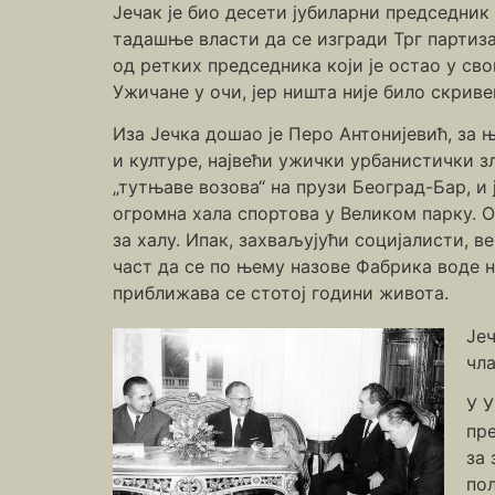
Јечак је био десети јубиларни председник
тадашње власти да се изгради Трг партизан
од ретких председника који је остао у св
Ужичане у очи, јер ништа није било скрив
Иза Јечка дошао је Перо Антонијевић, за 
и културе, највећи ужички урбанистички зл
„тутњаве возова“ на прузи Београд-Бар, и 
огромна хала спортова у Великом парку. О
за халу. Ипак, захваљујући социјалисти, 
част да се по њему назове Фабрика воде н
приближава се стотој години живота.
Јеч
чла
У 
пр
за
по