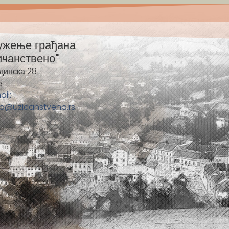
ужење грађана
ичанствено"
динска 28
е
ail:
fo@uzicanstveno.rs