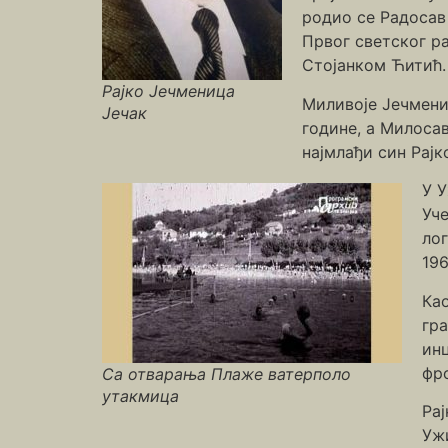
родио се Радосав
Првог светског ра
Стојанком Ћитић.
Рајко Јечменица
Миливоје Јечмениц
Јечак
године, а Милосав
најмлађи син Рајк
У У
Уче
лог
196
Као
гра
ин
фр
Са отварања Плаже ватерполо
утакмица
Ра
Уж