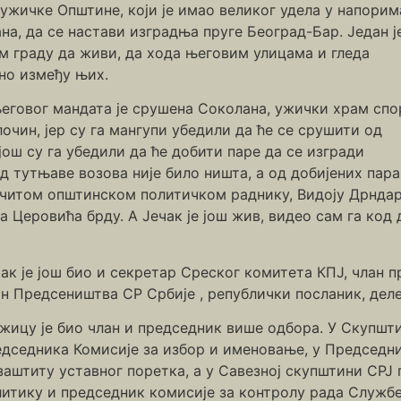
 ужичке Општине, који је имао великог удела у напорим
а, да се настави изградња пруге Београд-Бар. Један је
ом граду да живи, да хода његовим улицама и гледа
ено између њих.
његовог мандата је срушена Соколана, ужички храм спо
очин, јер су га мангупи убедили да ће се срушити од
још су га убедили да ће добити паре да се изгради
д тутњаве возова није било ништа, а од добијених пара
вечитом општинском политичком раднику, Видоју Дрндаре
а Церовића брду. А Јечак је још жив, видео сам га ко
ак је још био и секретар Среског комитета КПЈ, члан 
н Предсеништва СР Србије , републички посланик, деле
Ужицу је био члан и председник више одбора. У Скупшт
едседника Комисије за избор и именовање, у Председни
 заштиту уставног поретка, а у Савезној скупштини СР
литику и председник комисије за контролу рада Служб