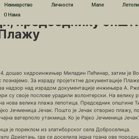
Неимарство
Личности
Мапе
Летопи
седнику општине који је отворио ужичку Плажу
О Нама
и, председнику општин
 Плажу
954. дошао хидроинжињер Миладин Пећинар, затим је Во
с познајемо. За израду пројетктне документације Плаж
за надзор над израдом документације инжињера А. Рже
и су своје послове урадили волонтерски. На велику ра
ена нова велика плажа лепотица. Председник општине 
ајко Јечменица Јечак. Пошто је Јечак отворио плажу, 
чајна ватерполо утакмица. Ко је Рајко Јечменица Јечак
ца је пореклом из златиборског села Доброселица.
 селу Дријетањ, где се доселила једна грана ове породиц