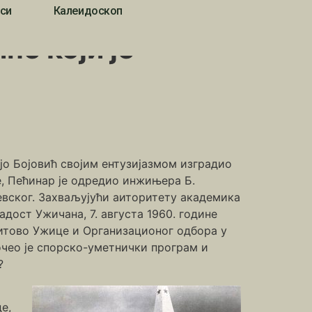
си
Калеидоскоп
е који је
јо Бојовић својим ентузијазмом изградио
е, Пећинар је одредио инжињера Б.
вског. Захваљујући аиторитету академика
дост Ужичана, 7. августа 1960. године
Титово Ужице и Организационог одбора у
почео је спорско-уметнички програм и
?
е,