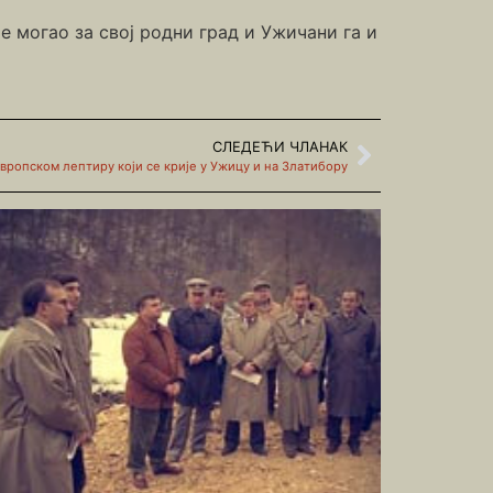
је могао за свој родни град и Ужичани га и
СЛЕДЕЋИ ЧЛАНАК
вропском лептиру који се крије у Ужицу и на Златибору