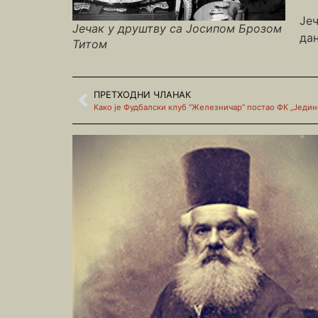
Јеч
Јечак у друштву са Јосипом Брозом
дан
Титом
ПРЕТХОДНИ ЧЛАНАК
Како је Фудбалски клуб “Железничар” постао ФК „Једин