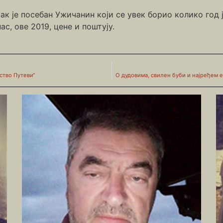
ак је посебан Ужичанин који се увек борио колико год 
ас, ове 2019, цене и поштују.
ство Путеви“
О дудовима, свилен буби и најређем е