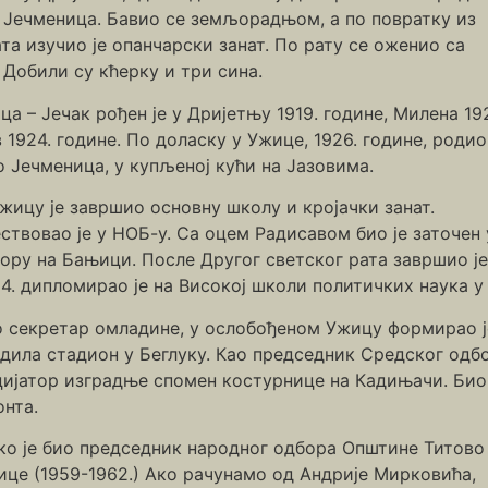
 Јечменица. Бавио се земљорадњом, а по повратку из
та изучио је опанчарски занат. По рату се оженио са
 Добили су кћерку и три сина.
а – Јечак рођен је у Дријетњу 1919. године, Милена 19
 1924. године. По доласку у Ужице, 1926. године, родио
о Јечменица, у купљеној кући на Јазовима.
жицу је завршио основну школу и кројачки занат.
ствовао је у НОБ-у. Са оцем Радисавом био је заточен 
ору на Бањици. После Другог светског рата завршио је
4. дипломирао је на Високој школи политичких наука у
 секретар омладине, у ослобођеном Ужицу формирао је
дила стадион у Беглуку. Као председник Средског одбо
цијатор изградње спомен костурнице на Кадињачи. Био
онта.
јко је био председник народног одбора Општине Титово
ице (1959-1962.) Ако рачунамо од Андрије Мирковића,