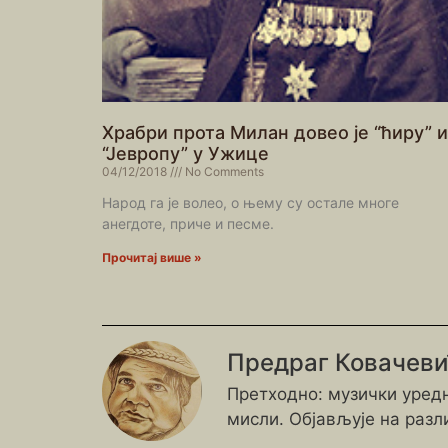
Храбри прота Милан довео је “ћиру” и
“Јевропу” у Ужице
04/12/2018
No Comments
Народ га је волео, о њему су остале многе
анегдоте, приче и песме.
Прочитај више »
Предраг Ковачев
Претходно: музички уредн
мисли. Објављује на разл