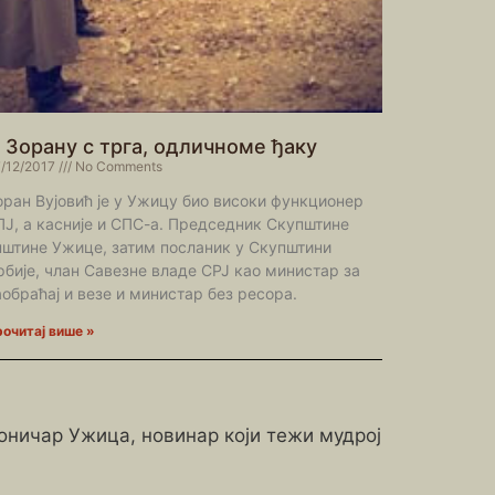
 Зорану с трга, одличноме ђаку
/12/2017
No Comments
оран Вујовић је у Ужицу био високи функционер
ПЈ, а касније и СПС-а. Председник Скупштине
пштине Ужице, затим посланик у Скупштини
рбије, члан Савезне владе СРЈ као министар за
аобраћај и везе и министар без ресора.
очитај више »
роничар Ужица, новинар који тежи мудрој