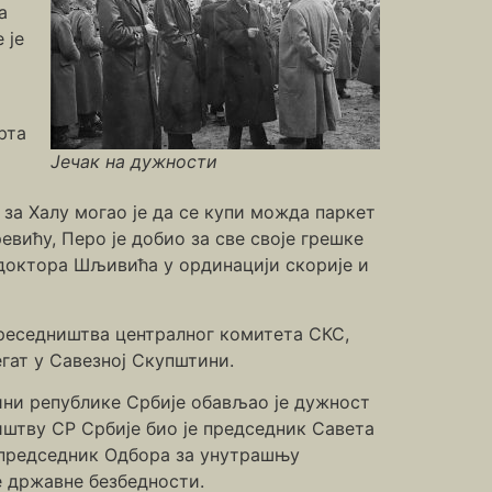
а
 је
рта
Јечак на дужности
 за Халу могао је да се купи можда паркет
вићу, Перо је добио за све своје грешке
д доктора Шљивића у ординацији скорије и
преседништва централног комитета СКС,
гат у Савезној Скупштини.
ини републике Србије обављао је дужност
штву СР Србије био је председник Савета
Ј председник Одбора за унутрашњу
е државне безбедности.