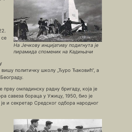
22.
 се
На Јечкову инцијативу подигнута је
пирамида споменик на Кадињачи
у
 вишу политичку школу „Ђуро Ђаковић“, а
 Београду.
 прву омладинску радну бригаду, која је
ра савеза бораца у Ужицу, 1950, био је
 је и секретар Средског одбора народног