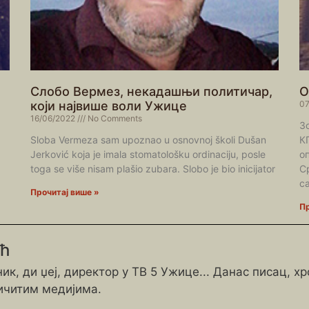
Слобо Вермез, некадашњи политичар,
О
који највише воли Ужице
07
16/06/2022
No Comments
З
Sloba Vermeza sam upoznao u osnovnoj školi Dušan
К
Jerković koja je imala stomatološku ordinaciju, posle
о
toga se više nisam plašio zubara. Slobo je bio inicijator
С
с
Прочитај више »
Пр
ић
ик, ди џеј, директор у ТВ 5 Ужице... Данас писац, х
ичитим медијима.