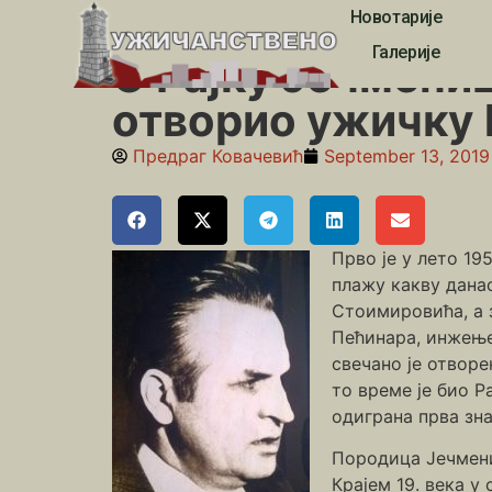
Новотарије
Почетна
»
Доброселица
»
О Рајку Јечменици, пред
Галерије
О Рајку Јечмениц
отворио ужичку
Предраг Ковачевић
September 13, 2019
Прво је у лето 1
плажу какву дана
Стоимировића, а 
Пећинара, инжењер
свечано је отвор
то време је био Р
одиграна прва зна
Породица Јечмени
Крајем 19. века у