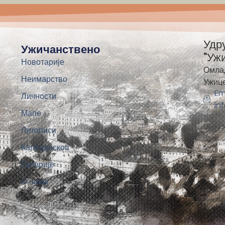
Удр
Ужичанствено
"Уж
Новотарије
Омла
Неимарство
Ужиц
Em
Личности
in
Мапе
Летописи
Калеидоскоп
Галерије
О нама