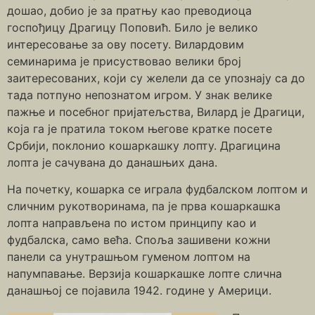
дошао, добио је за пратњу као преводиоца
госпођицу Драгицу Поповић. Било је велико
интересовање за ову посету. Вилардовим
семинарима је присуствовао велики број
заитересованих, који су желели да се упознају са до
тада потпуно непознатом игром. У знак велике
пажње и посебног пријатељства, Вилард је Драгици,
која га је пратила током његове кратке посете
Србији, поклонио кошаркашку лопту. Драгицина
лопта је сачувана до данашњих дана.
На почетку, кошарка се играла фудбалском лоптом и
сличним рукотворинама, па је прва кошаркашка
лопта направљена по истом принципу као и
фудбалска, само већа. Споља зашивени кожни
панели са унутрашњом гуменом лоптом на
напумпавање. Верзија кошаркашке лопте слична
данашњој се појавила 1942. године у Америци.