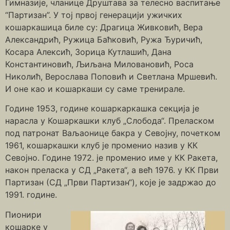
Гимназије, чланице Друштава за телесно васпитање
“Партизан”. У тој првој генерацији ужичких
кошаркашица биле су: Драгица Живковић, Вера
Александрић, Ружица Баћковић, Ружа Ђуричић,
Косара Алексић, Зорица Кутлашић, Дана
Константиновић, Љиљана Миловановић, Роса
Николић, Верослава Поповић и Светлана Мршевић.
И оне као и кошаркаши су саме тренирале.
Године 1953, године кошаркаркашка секција је
нарасла у Кошаркашки клуб „Слобода“. Преласком
под патронат Ваљаонице бакра у Севојну, почетком
1961, кошаркашки клуб је променио назив у КК
Севојно. Године 1972. је променио име у КК Ракета,
након преласка у СД „Ракета“, а већ 1976. у КК Први
Партизан (СД „Први Партизан“), које је задржао до
1991. године.
Пионири
кошарке у