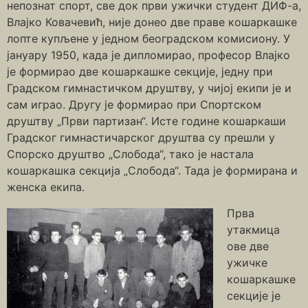
непознат спорт, све док први ужички студент ДИФ-а,
Влајко Ковачевић, није донео две праве кошаркашке
лопте купљене у једном београдском комисиону. У
јануару 1950, када је дипломирао, професор Влајко
је формирао две кошаркашке секције, једну при
Градском гимнастичком друштву, у чијој екипи је и
сам играо. Другу је формирао при Спортском
друштву „Први партизан“. Исте године кошаркаши
Градског гимнастичарског друштва су прешли у
Спорско друштво „Слобода“, тако је настала
кошаркашка секција „Слобода“. Тада је формирана и
женска екипа.
Прва
утакмица
ове две
ужичке
кошаркашке
секције је