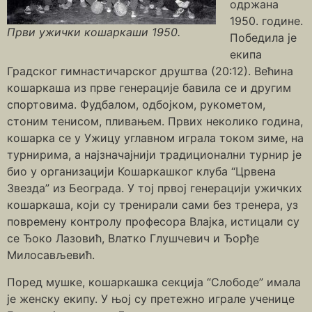
одржана
1950. године.
Први ужички кошаркаши 1950.
Победила је
екипа
Градског гимнастичарског друштва (20:12). Већина
кошаркаша из прве генерације бавила се и другим
спортовима. Фудбалом, одбојком, рукометом,
стоним тенисом, пливањем. Првих неколико година,
кошарка се у Ужицу углавном играла током зиме, на
турнирима, а најзначајнији традиционални турнир је
био у организацији Кошаркашког клуба “Црвена
Звезда” из Београда. У тој првој генерацији ужичких
кошаркаша, који су тренирали сами без тренера, уз
повремену контролу професора Влајка, истицали су
се Ђоко Лазовић, Влатко Глушчевич и Ђорђе
Милосављевић.
Поред мушке, кошаркашка секција “Слободе” имала
је женску екипу. У њој су претежно играле ученице