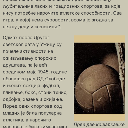
љубитељима лаких и грациозних спортова, за које
нису потребне нарочите атлетске способности. Ова
игра, у којој нема суровости, веома је згодна за
нежну децу и женскиње“.
Одмах после Другог
светског рата у Ужицу су
почеле активности на
оживљавању спорских
друштава, па је већ
средином маја 1945. године
обновљен рад СД Слободе
и њених секција: фудбал,
пливање, бокс, стони тенис,
одбојка, хазена и скијање.
Поред ових спортова код
младих је била популарна
атлетика, а нарочито
Прве две кошаркашке
масовна је била гимнастика