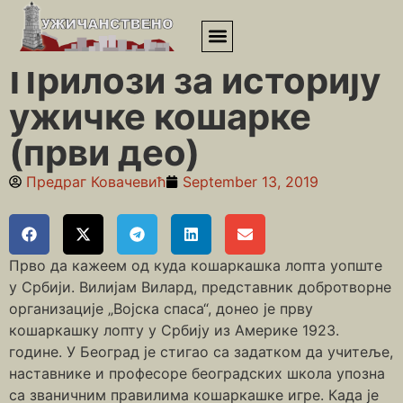
Почетна
»
Педесете
»
Прилози за историју ужичке кошарке
(први део)
Прилози за историју
ужичке кошарке
(први део)
Предраг Ковачевић
September 13, 2019
Прво да кажеем од куда кошаркашка лопта уопште
у Србији. Вилијам Вилард, представник добротворне
организације „Војска спаса“, донео је прву
кошаркашку лопту у Србију из Америке 1923.
године. У Београд је стигао са задатком да учитеље,
наставнике и професоре београдских школа упозна
са званичним правилима кошаркашке игре. Када је