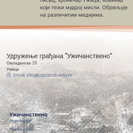
писац, хроничар Ужица, новинар
који тежи мудрој мисли. Објављује
на различитим медијима.
Удружење грађана "Ужичанствено"
Омладинска 28
Ужице
Email: info@uzicanstveno.rs
Ужичанствено
Новотарије
Неимарство