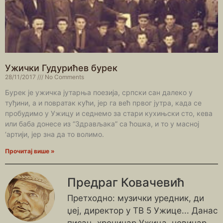
Ужички Гудурићев бурек
28/11/2017
No Comments
Бурек је ужичка јутарња поезија, српски сан далеко у
туђини, а и повратак кући, јер га већ првог јутра, када се
пробудимо у Ужицу и седнемо за стари кухињски сто, кева
или баба донесе из “Здрављака” са ћошка, и то у масној
‘артији, јер зна да то волимо.
Прочитај више »
Предраг Ковачевић
Претходно: музички уредник, ди
џеј, директор у ТВ 5 Ужице... Данас