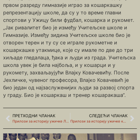
првом разреду гимназије играо за кошаркашку
репрезентацију школе, да су у то време главни
спортови у Ужицу били фудбал, кошарка и рукомет.
„Јак ривалитет био је између Учитељске школе и
Гимназије. Између зидина Учитељске школе био је
отворен терен и ту су се играле рукометне и
кошаркашке утакмице, које су имале по две до три
хиљаде гледалаца, ђака и људи из града. Учитељска
школа увек је била најбоља, и у кошарци и у
рукомету, захваљаујући Влајку Ковачевићу. После
Јехличке, чувеног професора, Влајко Ковачевић је
био један од најзаслуженијих људи за развој спорта
у граду. Био је кошаркаш и тренер кошаракаша“.
ПРЕТХОДНИ ЧЛАНАК
СЛЕДЕЋИ ЧЛАНАК
Прилози за историју ужичке Ложионице и њених „гараваца“
Прилози за историју ужичке кошарке (други део)