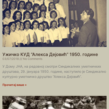
Ужичко КУД “Алекса Дејовић” 1950. године
03/07/2018
No Comments
У Дому ЈНА, на редовној смотри Синдикалних уметничких
друштава, 29. јануара 1950. године, наступило је Синдикално
културно уметничко друштво “Алекса Дејовић”.
Прочитај више »