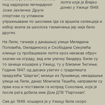
лопте које је Влајко
под надзором легендарног
донео у Ужице 1949.
Јоже Јехличке. Други
спортови су углавном
упражњавани по школама где се вршила селекција и
избор екипа за школска такмичења јер није било
других.
На Липи, тачније у данашњој улици Миладина
Поповића, Омладинској и Скободана Секулића
клинци су пробацивали лопте кроз некакав обруч
окачен на ограду, зид или уличну бандеру. Били су
то зачеци кошарке у Ужицу, ту у близини Ђетиње.
Године 1947. од дасака узетих с градилишта
предузећа “Шарган”, момци из Луњевице, некадашње
улице на Липи, данас Момчила Тешића, направили су
први кош и поставили га испред Соколане, која је
после рата добила име Дом ДТВ “Партизан”.
Све до 1949. кошарка је у Ужицу била скоро