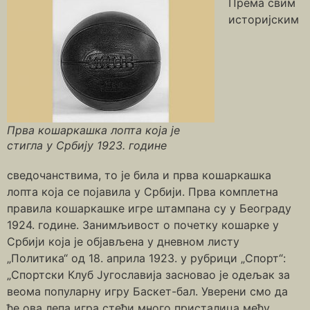
Према свим
историјским
Прва кошаркашка лопта која је
стигла у Србију 1923. године
сведочанствима, то је била и прва кошаркашка
лопта која се појавила у Србији. Прва комплетна
правила кошаркашке игре штампана су у Београду
1924. године. Занимљивост о почетку кошарке у
Србији која је објављена у дневном листу
„Политика“ од 18. априла 1923. у рубрици „Спорт“:
„Спортски Клуб Југославија засновао је одељак за
веома популарну игру Баскет-бал. Уверени смо да
ће ова лепа игра стећи много присталица међу