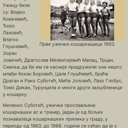
Ужицу били
су: Влајко
Ковачевић,
Ђоко
Лазовић,
Влатко
Прве ужичке кошаркашице 1950.
Глушчевић,
Зоран
Јовичић, Драгослав Мелентијевић Малац, Трцан,
Смиља, да би им се касније придружили они нешто
млађи Кокан Боровић, Цале Глушћевић, браћа
Драган и Рако Суботић, Мића Јоловић, Лазо Глобус,
Томо Дикан, Турунџила и многи други заљубленици
у кошарку.
Миленко Суботић, ужички прослављени
кошаркашки ас и тренер, један је од бољих
познавалаца кошаркашких прилика у граду, у
периоду од 1963. до 1988. године се сећао да је у