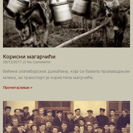
Корисни магарчићи
26/12/2017
No Comments
Већина златиборских домаћина, која се бавила производњом
млека, за транспорт је користила магрчиће.
Прочитај више »