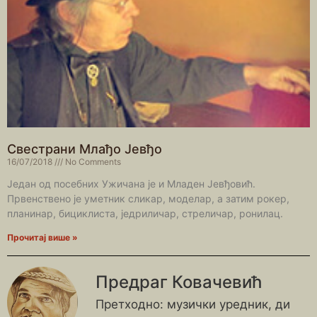
Свестрани Млађо Јевђо
16/07/2018
No Comments
Један од посебних Ужичана је и Младен Јевђовић.
Првенствено је уметник сликар, моделар, а затим рокер,
планинар, бициклиста, једриличар, стреличар, ронилац.
Прочитај више »
Предраг Ковачевић
Претходно: музички уредник, ди