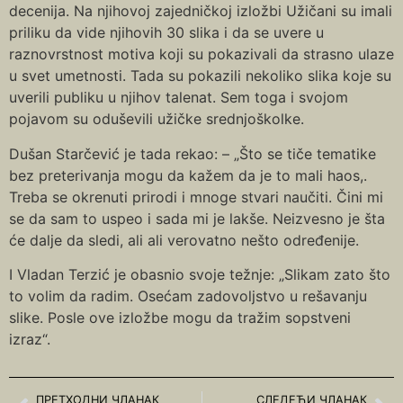
decenija. Na njihovoj zajedničkoj izložbi Užičani su imali
priliku da vide njihovih 30 slika i da se uvere u
raznovrstnost motiva koji su pokazivali da strasno ulaze
u svet umetnosti. Tada su pokazili nekoliko slika koje su
uverili publiku u njihov talenat. Sem toga i svojom
pojavom su oduševili užičke srednjoškolke.
Dušan Starčević je tada rekao: – „Što se tiče tematike
bez preterivanja mogu da kažem da je to mali haos,.
Treba se okrenuti prirodi i mnoge stvari naučiti. Čini mi
se da sam to uspeo i sada mi je lakše. Neizvesno je šta
će dalje da sledi, ali ali verovatno nešto određenije.
I Vladan Terzić je obasnio svoje težnje: „Slikam zato što
to volim da radim. Osećam zadovoljstvo u rešavanju
slike. Posle ove izložbe mogu da tražim sopstveni
izraz“.
ПРЕТХОДНИ ЧЛАНАК
СЛЕДЕЋИ ЧЛАНАК