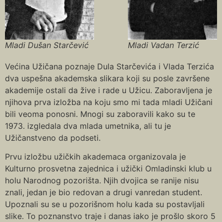
Mladi Dušan Starčević
Mladi Vadan Terzić
Većina Užičana poznaje Dula Starčevića i Vlada Terzića
dva uspešna akademska slikara koji su posle završene
akademije ostali da žive i rade u Užicu. Zaboravljena je
njihova prva izložba na koju smo mi tada mladi Užičani
bili veoma ponosni. Mnogi su zaboravili kako su te
1973. izgledala dva mlada umetnika, ali tu je
Užičanstveno da podseti.
Prvu izložbu užičkih akademaca organizovala je
Kulturno prosvetna zajednica i užički Omladinski klub u
holu Narodnog pozorišta. Njih dvojica se ranije nisu
znali, jedan je bio redovan a drugi vanredan student.
Upoznali su se u pozorišnom holu kada su postavljali
slike. To poznanstvo traje i danas iako je prošlo skoro 5