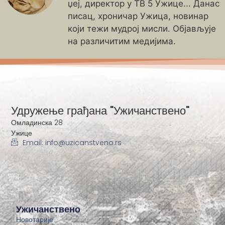
џеј, директор у ТВ 5 Ужице... Данас
писац, хроничар Ужица, новинар
који тежи мудрој мисли. Објављује
на различитим медијима.
Удружење грађана "Ужичанствено"
Омладинска 28
Ужице
Email: info@uzicanstveno.rs
Ужичанствено
Новотарије