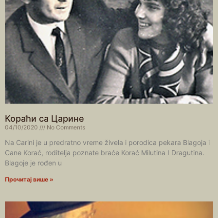
Кораћи са Царине
04/10/2020
No Comments
Na Carini je u predratno vreme živela i porodica pekara Blagoja i
Cane Korać, roditelja poznate braće Korać Milutina I Dragutina.
Blagoje je rođen u
Прочитај више »