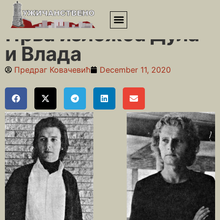
Почетна
»
Уметници
»
Прва изложба Дула и Влада
Прва изложба Дула
и Влада
Предраг Ковачевић
December 11, 2020