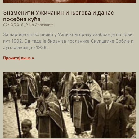
Знаменити Ужичанин и његова и данас
посебна кућа
02/10/2018
No Comments
За народног посланика у Ужичком срезу изабран је по први
пут 1902. Од тада је биран за посланика Скупштине Србије и
Југославије до 1938.
Прочитај више »