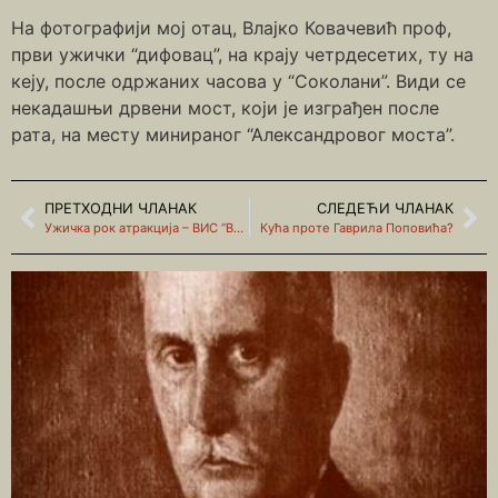
На фотографији мој отац, Влајко Ковачевић проф,
први ужички “дифовац”, на крају четрдесетих, ту на
кеју, после одржаних часова у “Соколани”. Види се
некадашњи дрвени мост, који је изграђен после
рата, на месту минираног “Александровог моста”.
ПРЕТХОДНИ ЧЛАНАК
СЛЕДЕЋИ ЧЛАНАК
Ужичка рок атракција – ВИС “Вихори”
Кућа проте Гаврила Поповића?