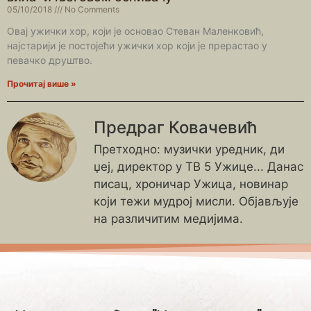
05/10/2018
No Comments
Овај ужички хор, који је основао Стеван Маленковић,
најстарији је постојећи ужички хор који је прерастао у
певачко друштво.
Прочитај више »
Предраг Ковачевић
Претходно: музички уредник, ди
џеј, директор у ТВ 5 Ужице... Данас
писац, хроничар Ужица, новинар
који тежи мудрој мисли. Објављује
на различитим медијима.