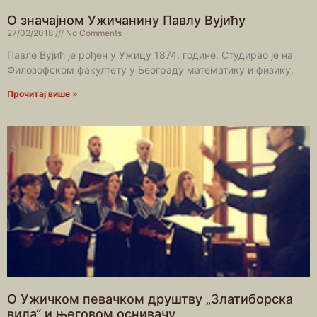
О значајном Ужичанину Павлу Вујићу
27/02/2018
No Comments
Павле Вујић је рођен у Ужицу 1874. године. Студирао је на
Филозофском факултету у Београду математику и физику.
Прочитај више »
О Ужичком певачком друштву „Златиборска
вила“ и његовом оснивачу