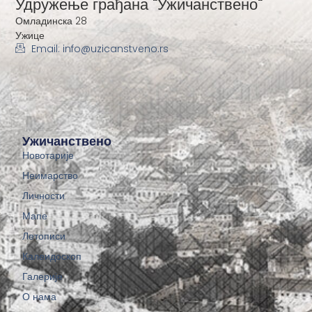
Удружење грађана "Ужичанствено"
Омладинска 28
Ужице
Email: info@uzicanstveno.rs
Ужичанствено
Новотарије
Неимарство
Личности
Мапе
Летописи
Калеидоскоп
Галерије
О нама