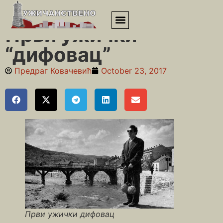
Почетна
»
Липа
»
Први ужички “дифовац”
Први ужички
“дифовац”
Предраг Ковачевић
October 23, 2017
Први ужички дифовац