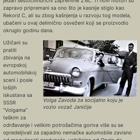
jedan šestocilindrični zapremine 2.6L. Ti novi motori su
zapravo pripremani sa ono što je kasnije stiglo kao
Rekord C, ali su zbog kašnjenja u razvoju tog modela,
ubačeni u ovaj delimično osveženi koji se proizvodio
okruglo godinu dana.
Užičani su
pratili
zbivanja na
evropskoj
automobilskoj
sceni i posle
lošijih
iskustava sa
Volga Zavoda za socijalno koju je
SSSR
vozio vozač Janićije
“Volgama”
teškim za
odrđavanje i velikim potrošačima goriva više su se
opredeljivali za zapadno nemačke automobile zavisno
od mogućnosti preduzeća, uobičajno od Opela do