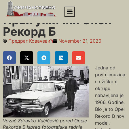
Почетна
»
Шездесете
»
Први ужички Опел Рекорд Б
Први ужички Опел
Рекорд Б
Предраг Ковачевић
November 21, 2020
Jedna od
prvih limuzina
u užičkom
okrugu
nabavljena je
1966. Godine.
Bio je to Opel
Rekord B novi
Vozač Zdravko Vučičević pored Opele
model.
Rekorda B ispred fotografske radnje