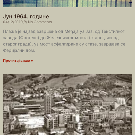
Јун 1964. године
04/12/2019
No Comments
Плажа је најзад завршена од Међаја уз Јаз, од Текстилног
завода (Фротекс) до Железничког моста (старог, испод
старог града), уз мост асфалтиране су стазе, завршава се
Феријални дом.
Прочитај више »