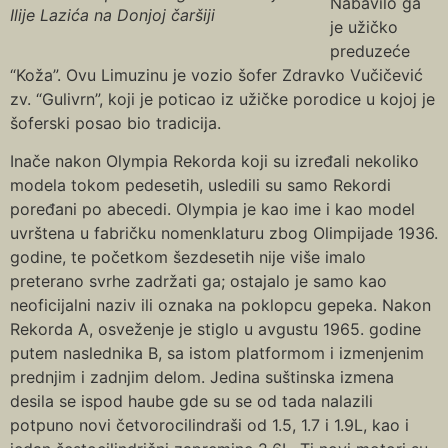
Nabavilo ga
Ilije Lazića na Donjoj čaršiji
je užičko
preduzeće
“Koža”. Ovu Limuzinu je vozio šofer Zdravko Vučičević
zv. “Gulivrn”, koji je poticao iz užičke porodice u kojoj je
šoferski posao bio tradicija.
Inače nakon Olympia Rekorda koji su izređali nekoliko
modela tokom pedesetih, usledili su samo Rekordi
poređani po abecedi. Olympia je kao ime i kao model
uvrštena u fabričku nomenklaturu zbog Olimpijade 1936.
godine, te početkom šezdesetih nije više imalo
preterano svrhe zadržati ga; ostajalo je samo kao
neoficijalni naziv ili oznaka na poklopcu gepeka. Nakon
Rekorda A, osveženje je stiglo u avgustu 1965. godine
putem naslednika B, sa istom platformom i izmenjenim
prednjim i zadnjim delom. Jedina suštinska izmena
desila se ispod haube gde su se od tada nalazili
potpuno novi četvorocilindraši od 1.5, 1.7 i 1.9L, kao i