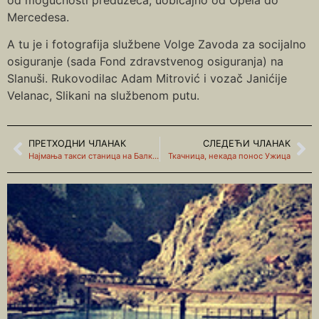
Mercedesa.
A tu je i fotografija službene Volge Zavoda za socijalno
osiguranje (sada Fond zdravstvenog osiguranja) na
Slanuši. Rukovodilac Adam Mitrović i vozač Janićije
Velanac, Slikani na službenom putu.
ПРЕТХОДНИ ЧЛАНАК
СЛЕДЕЋИ ЧЛАНАК
Најмања такси станица на Балкану
Ткачница, некада понос Ужица