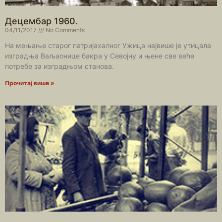
Децембар 1960.
04/11/2017
No Comments
На мењање старог патријахалног Ужица највише је утицала
изградња Ваљаонице бакра у Севојну и њене све веће
потребе за изградњом станова.
Прочитај више »