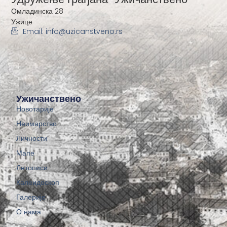
Омладинска 28
Ужице
Email: info@uzicanstveno.rs
Ужичанствено
Новотарије
Неимарство
Личности
Мапе
Летописи
Калеидоскоп
Галерије
О нама