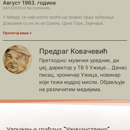
Август 1963. године
04/12/2019
No Comments
У Међају се није могло проћи од правих брда лубеница.
Довозили су их их из Срема, Црне Горе, Зајечара.
Прочитај више »
Предраг Ковачевић
Претходно: музички уредник, ди
џеј, директор у ТВ 5 Ужице... Данас
писац, хроничар Ужица, новинар
који тежи мудрој мисли. Објављује
на различитим медијима.
Удружење грађана "Ужичанствено"