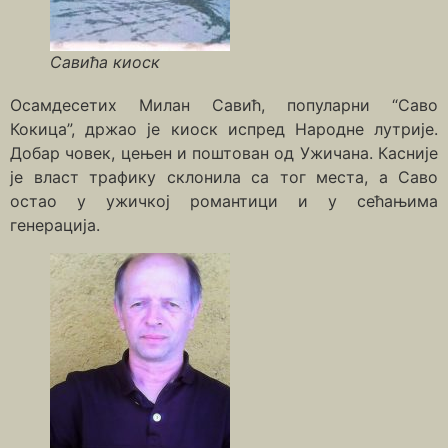
Савића киоск
Осамдесетих Милан Савић, популарни “Саво
Кокица”, држао је киоск испред Народне лутрије.
Добар човек, цењен и поштован од Ужичана. Касније
је власт трафику склонила са тог места, а Саво
остао у ужичкој романтици и у сећањима
генерација.