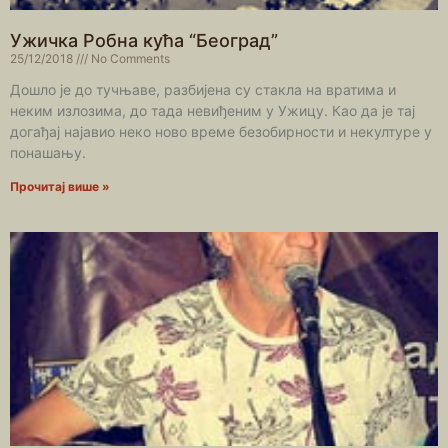
Ужичка Робна кућа “Београд”
25/12/2018
No Comments
Дошло је до тучњаве, разбијена су стакла на вратима и
неким излозима, до тада невиђеним у Ужицу. Као да је тај
догађај најавио неко ново време безобирности и некултуре у
понашању.
Прочитај више »