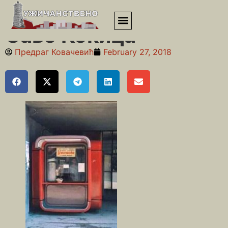
Почетна
»
Житни пијац
»
Саво Кокица
Саво Кокица
Предраг Ковачевић
February 27, 2018