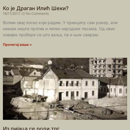
Ко је Драган Илић Шеки?
18/11/2017
No Comments
Волим овај посао који радим. У принципу сам рокер, али
немам ништа против и лепих народних песама. Од ових
новијих пробере се што ваља, па и њих свирам.
Прочитај више »
Из пијаца се роди трг