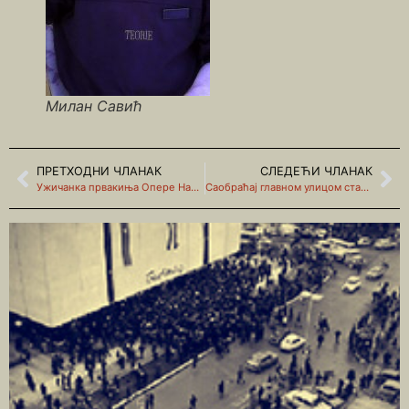
Милан Савић
ПРЕТХОДНИ ЧЛАНАК
СЛЕДЕЋИ ЧЛАНАК
Ужичанка првакиња Опере Народног позоришта
Саобраћај главном улицом старога Ужица