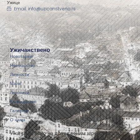
Ужице
Email: info@uzicanstveno.rs
Ужичанствено
Новотарије
Неимарство
Личности
Мапе
Летописи
Калеидоскоп
Галерије
О нама
Ужичанствено на друштвеним мрежама: