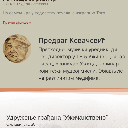
18/11/2017
No Comments
На самом крају педесетих почела је изградња Трга.
Прочитај више »
Предраг Ковачевић
Претходно: музички уредник, ди
џеј, директор у ТВ 5 Ужице... Данас
писац, хроничар Ужица, новинар
који тежи мудрој мисли. Објављује
на различитим медијима.
Удружење грађана "Ужичанствено"
Омладинска 28