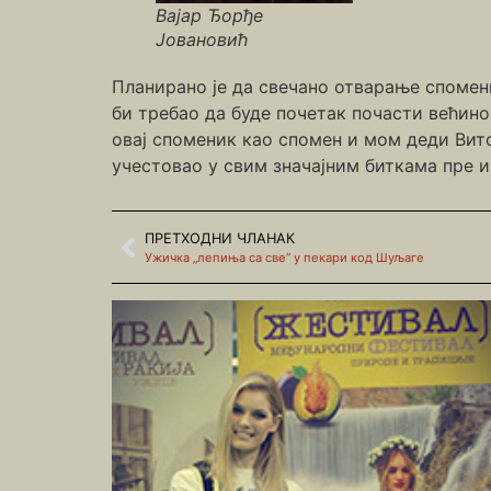
Вајар Ђорђе
Јовановић
Планирано је да свечано отварање спомен
би требао да буде почетак почасти већин
овај споменик као спомен и мом деди Вит
учестовао у свим значајним биткама пре и
ПРЕТХОДНИ ЧЛАНАК
Ужичка „лепиња са све“ у пекари код Шуљаге