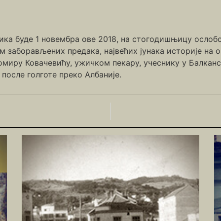
ика буде 1 новембра ове 2018, на стогодишњицу ослоб
ом заборављених предака, највећих јунака историје н
омиру Ковачевићу, ужичком пекару, учеснику у Балканс
 после голготе преко Албаније.