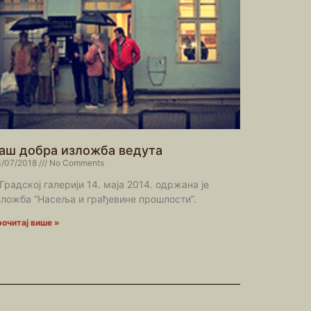
аш добра изложба ведута
/07/2018
No Comments
Градској галерији 14. маја 2014. одржана је
зложба “Насеља и грађевине прошлости”.
очитај више »