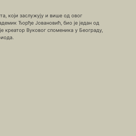
та, који заслужују и више од овог
демик Ђорђе Јовановић, био је један од
 је креатор Вуковог споменика у Београду,
риода.