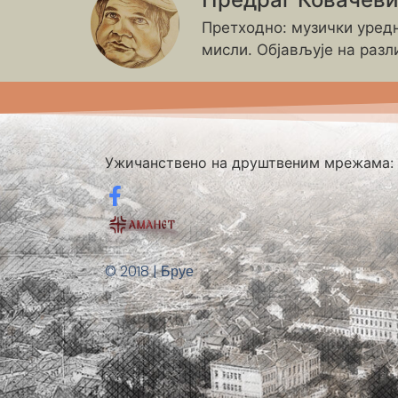
Претходно: музички уредн
мисли. Објављује на разл
Ужичанствено на друштвеним мрежама:
© 2018 | Бруе