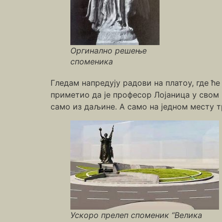
Оргинално решење
споменика
Гледам напредују радови на платоу, где ћ
приметио да је професор Лојаница у свом 
само из даљине. А само на једном месту т
Ускоро прелеп споменик “Велика