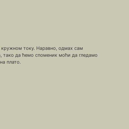
м кружном току. Наравно, одмах сам
а, тако да ћемо споменик моћи да гледамо
на плато.