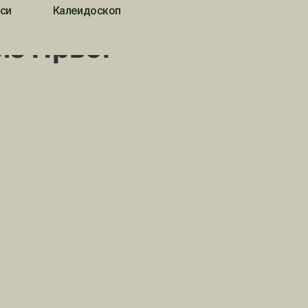
си
Калеидоскоп
из Првог