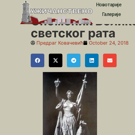
Новотарије
Почетна
»
Друга деценија 21. века
»
Споменик Вели
Галерије
Споменик Велике 
светског рата
Предраг Ковачевић
October 24, 2018