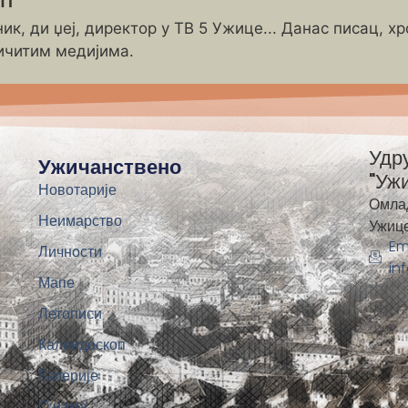
ик, ди џеј, директор у ТВ 5 Ужице... Данас писац, х
ичитим медијима.
Удр
Ужичанствено
"Уж
Новотарије
Омла
Неимарство
Ужиц
Em
Личности
in
Мапе
Летописи
Калеидоскоп
Галерије
О нама