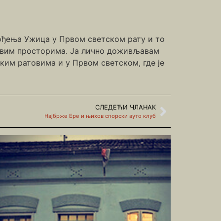
ођења Ужица у Првом светском рату и то
а овим просторима. Ја лично доживљавам
ким ратовима и у Првом светском, где је
СЛЕДЕЋИ ЧЛАНАК
Најбрже Ере и њихов спорски ауто клуб