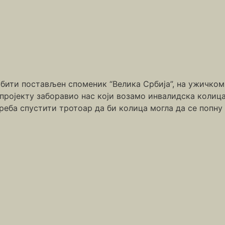
е бити постављен споменик “Велика Србија”, на ужичко
пројекту заборавио нас који возамо инвалидска колиц
реба спустити тротоар да би колица могла да се попну 