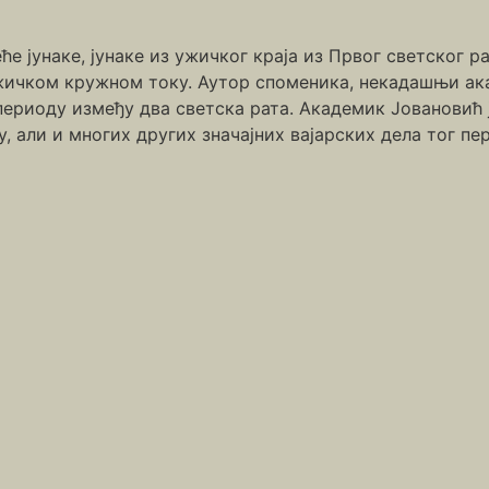
е јунаке, јунаке из ужичког краја из Првог светског ра
ичком кружном току. Аутор споменика, некадашњи ака
у периоду између два светска рата. Академик Јовановић
 али и многих других значајних вајарских дела тог пе