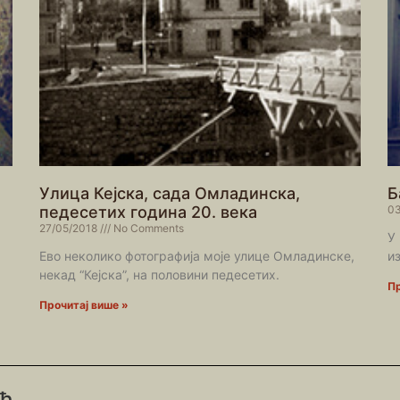
Улица Кејска, сада Омладинска,
Б
педесетих година 20. века
03
27/05/2018
No Comments
У 
Ево неколико фотографија моје улице Омладинске,
и
некад “Кејска”, на половини педесетих.
Пр
Прочитај више »
ић