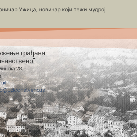
роничар Ужица, новинар који тежи мудрој
ужење грађана
ичанствено"
динска 28
е
ail:
fo@uzicanstveno.rs