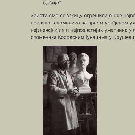
Србија”
Заиста смо се Ужицу огрешили о оне највећ
прелепог споменика на првом уређеном уж
најзначајнијих и најпознатијих уметника 
споменика Косовским јунацима у Крушевцу,