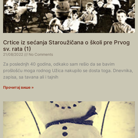
Crtice iz sećanja Staroužičana o školi pre Prvog
sv. rata (1)
21/08/2022
No Comments
Za poslednjh 40 godina, odkako sam rešio da se bavim
prošlošću moga rodnog Užica nakupilo se dosta toga. Dnevnika,
zapisa, sa tavana ali i tajnih
Прочитај више »