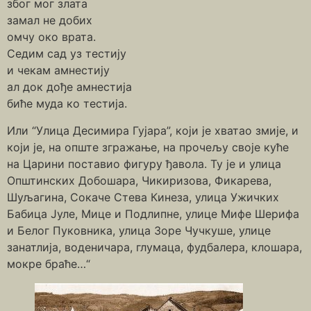
због мог злата
замал не добих
омчу око врата.
Седим сад уз тестију
и чекам амнестију
ал док дође амнестија
биће муда ко тестија.
Или “Улица Десимира Гујара”, који је хватао змије, и
који је, на опште згражање, на прочељу своје куће
на Царини поставио фигуру ђавола. Ту је и улица
Општинских Добошара, Чикиризова, Фикарева,
Шуљагина, Сокаче Стева Кинеза, улица Ужичких
Бабица Јуле, Мице и Подлипне, улице Мифе Шерифа
и Белог Пуковника, улица Зоре Чучкуше, улице
занатлија, воденичара, глумаца, фудбалера, клошара,
мокре браће…“