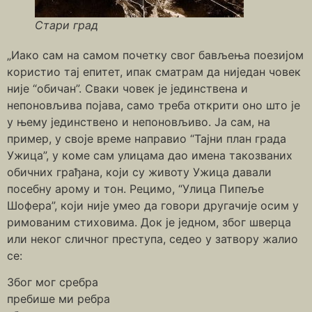
Стари град
„Иако сам на самом почетку свог бављења поезијом
користио тај епитет, ипак сматрам да ниједан човек
није “обичан”. Сваки човек је јединствена и
непоновљива појава, само треба открити оно што је
у њему јединствено и непоновљиво. Ја сам, на
пример, у своје време направио “Тајни план града
Ужица”, у коме сам улицама дао имена такозваних
обичних грађана, који су животу Ужица давали
посебну арому и тон. Рецимо, “Улица Пипеље
Шофера”, који није умео да говори другачије осим у
римованим стиховима. Док је једном, због шверца
или неког сличног преступа, седео у затвору жалио
се:
Због мог сребра
пребише ми ребра