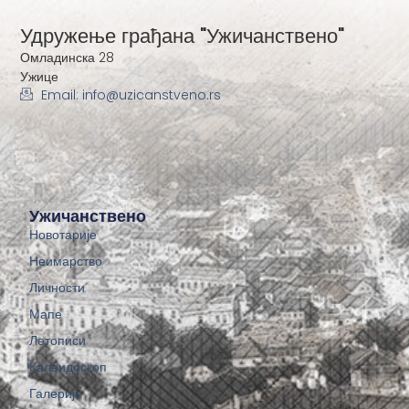
Удружење грађана "Ужичанствено"
Омладинска 28
Ужице
Email: info@uzicanstveno.rs
Ужичанствено
Новотарије
Неимарство
Личности
Мапе
Летописи
Калеидоскоп
Галерије