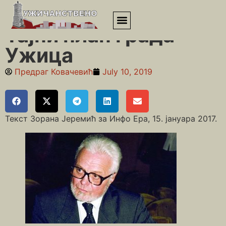
Почетна
»
Приповедања
»
Тајни план града Ужица
Тајни план града
Ужица
Предраг Ковачевић
July 10, 2019
Текст Зорана Јеремић за Инфо Ера, 15. јануара 2017.