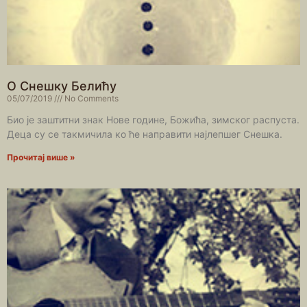
О Снешку Белићу
05/07/2019
No Comments
Био је заштитни знак Нове године, Божића, зимског распуста.
Деца су се такмичила ко ће направити најлепшег Снешка.
Прочитај више »