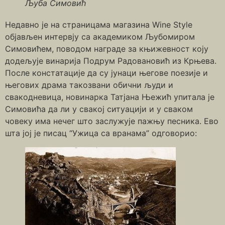
Љуба Симовић
Недавно је на страницама магазина Wine Style
објављен интервју са академиком Љубомиром
Симовићем, поводом награде за књижевност коју
додељује винарија Подрум Радовановић из Крњева.
После констатације да су јунаци његове поезије и
његових драма такозвани обични људи и
свакодневица, новинарка Татјана Њежић упитала је
Симовића да ли у свакој ситуацији и у сваком
човеку има нечег што заслужује пажњу песника. Ево
шта јој је писац “Ужица са вранама” одговорио: