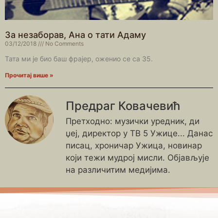
За незаборав, Ана о тати Адаму
03/12/2018
No Comments
Тата ми је био баш фрајер, оженио се са 35.
Прочитај више »
Предраг Ковачевић
Претходно: музички уредник, ди
џеј, директор у ТВ 5 Ужице... Данас
писац, хроничар Ужица, новинар
који тежи мудрој мисли. Објављује
на различитим медијима.