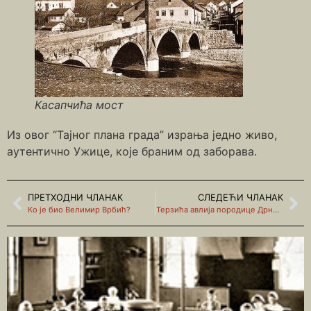
Касапчића мост
Из овог “Тајног плана града” израња једно живо,
аутентично Ужице, које браним од заборава.
ПРЕТХОДНИ ЧЛАНАК
СЛЕДЕЋИ ЧЛАНАК
Ко је био Велимир Врбић?
Терзића авлија породице Дрндаревић