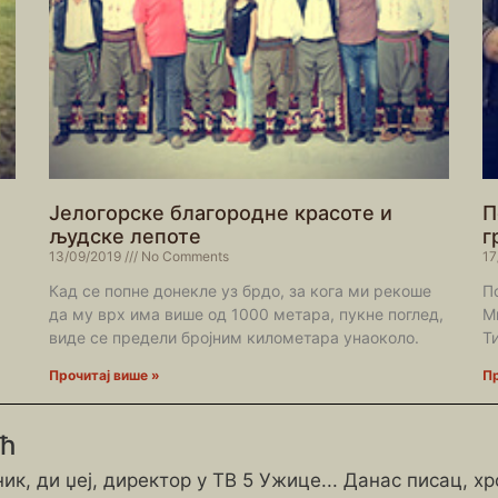
Јелогорске благородне красоте и
П
људске лепоте
г
13/09/2019
No Comments
17
Кад се попне донекле уз брдо, за кога ми рекоше
П
да му врх има више од 1000 метара, пукне поглед,
М
виде се предели бројним километара унаоколо.
Т
Прочитај више »
Пр
ић
ик, ди џеј, директор у ТВ 5 Ужице... Данас писац, х