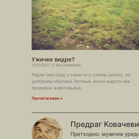
Ужичке видре?
12/11/2017
No Comments
Редак смо град у коме се у самом центру, на
уређеним обалама Ђетиње, може видети ова
предивна животињица.
Прочитај више »
Предраг Ковачев
Претходно: музички уредн