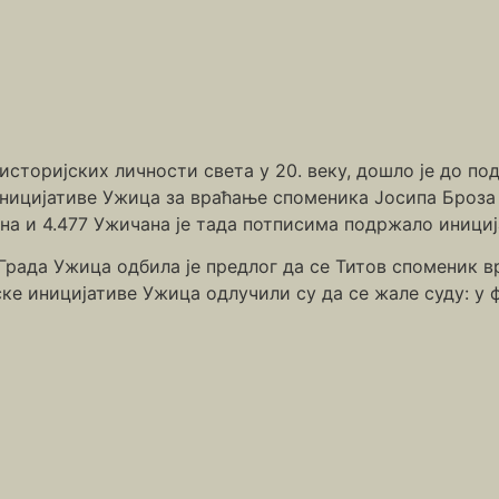
историјских личности света у 20. веку, дошло је до под
ницијативе Ужица за враћање споменика Јосипа Броза Т
а и 4.477 Ужичана је тада потписима подржало инициј
ада Ужица одбила је предлог да се Титов споменик вр
ке иницијативе Ужица одлучили су да се жале суду: у 