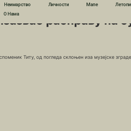
Неимарство
Личности
Мапе
Летопи
к изазвао расправу на суду
О Нама
изазвао расправу на с
оменик Титу, од погледа склоњен иза музејске зграде, 