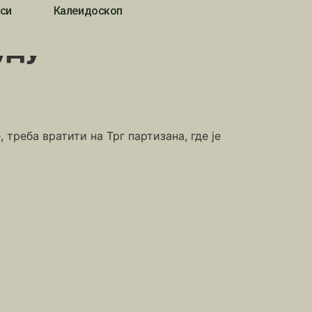
си
Калеидоскоп
уду
треба вратити на Трг партизана, где је