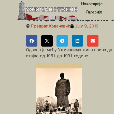
Новотарије
Почетна
»
Друга деценија 21. века
»
Титов спомени
Галерије
Титов споменик 
Предраг Ковачевић
July 9, 2019
Одавно је међу Ужичанима жива прича да сп
стајао од 1961. до 1991. године.