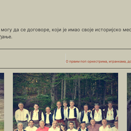
огу да се договоре, који је имао своје историјско мес
ђање.