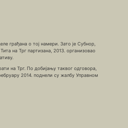
еле грађана о тој намери. Зато је Субнор,
ита на Трг партизана, 2013. организовао
ативу.
ати на Трг. По добијању таквог одговора,
фебруару 2014. поднели су жалбу Управном