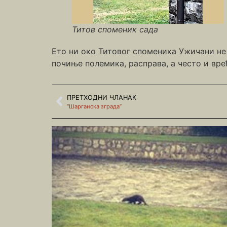
Титов споменик сада
Ето ни око Титовог споменика Ужичани не м
почиње полемика, расправа, а често и вре
ПРЕТХОДНИ ЧЛАНАК
“Шарганска зграда”