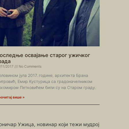
оследње освајање старог ужичког
рада
/11/2017
No Comments
оловином јула 2017. године, архитекта Брана
итровић, Емир Кустурица са градоначелником
ихомиром Петковићем били су на Старом граду.
очитај више »
роничар Ужица, новинар који тежи мудрој