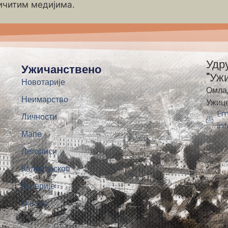
ичитим медијима.
Удр
Ужичанствено
"Уж
Новотарије
Омла
Неимарство
Ужиц
Em
Личности
in
Мапе
Летописи
Калеидоскоп
Галерије
О нама