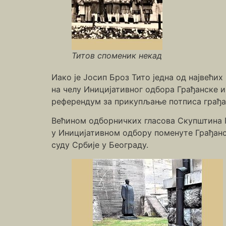
Титов споменик некад
Иако је Јосип Броз Тито једна од највећих 
на челу Иницијативног одбора Грађанске и
референдум за прикупљање потписа грађан
Већином одборничких гласова Скупштина Гр
у Иницијативном одбору поменуте Грађанс
суду Србије у Београду.