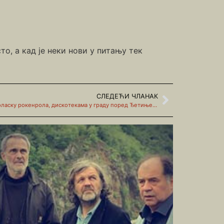
то, а кад је неки нови у питању тек
СЛЕДЕЋИ ЧЛАНАК
О првим поп оркестрима, игранкама, доласку рокенрола, дискотекама у граду поред Ђетиње (први део)