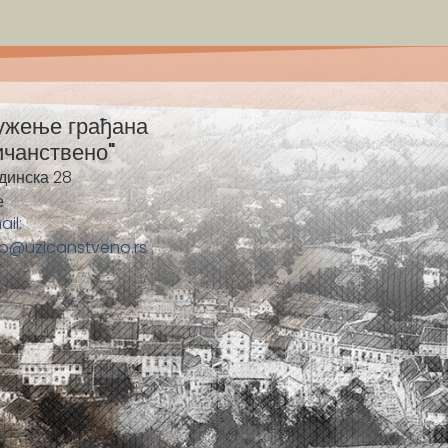
ужење грађана
ичанствено"
динска 28
е
ail:
fo@uzicanstveno.rs