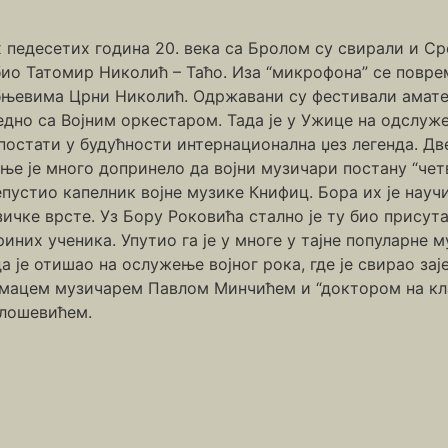
 педесетих година 20. века са Бролом су свирали и С
био Татомир Николић – Таћо. Иза “микрофона” се повре
бњевима Црни Николић. Одржавани су фестивали аматера
едно са Војним оркестаром. Тада је у Ужице на одслуж
постати у будућности интернационална џез легенда. Дв
ње је много допринело да војни музичари постану “четв
пустио капелник војне музике Книфиц. Бора их је науч
ичке врсте. Уз Бору Роковића стално је ту био присута
иних ученика. Упутио га је у многе у тајне популарне 
а је отишао на ослужење војног рока, где је свирао за
умацем музичарем Павлом Минчићем и “доктором на к
лошевићем.