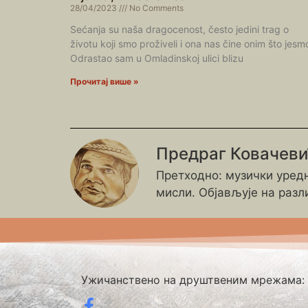
28/04/2023
No Comments
Sećanja su naša dragocenost, često jedini trag o
životu koji smo proživeli i ona nas čine onim što jesm
Odrastao sam u Omladinskoj ulici blizu
Прочитај више »
Предраг Ковачев
Претходно: музички уредн
мисли. Објављује на разл
Ужичанствено на друштвеним мрежама: