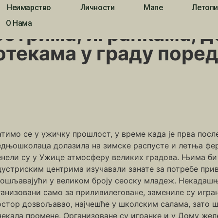
Неимарство
Личности
Мапе
Летопи
ранкама, доласку рокенрола, дискотекама у граду поред Ђетиње 
О Нама
естрима, игранкама, 
отекама у граду поре
тимо се у ужичку прошлост, у време када је прва посл
едњошколаца долазила на зимске распусте и летња фери
енели су у Ужице атмосферу великих градова. Њима би 
устриским центрима изучавали занате за потребе привре
пошљавајући у великом броју сеоску младеж. Некадашње
анизовани само за приливилеговане, замениле су игран
остор дозвољавао, најчешће у школским салама, зато 
екала промене. Организоване су игранке и у Дому желе