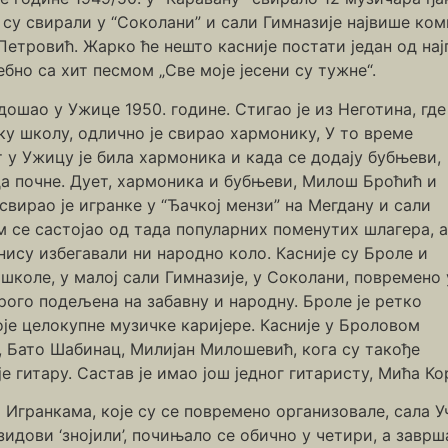
 су свирали у “Соколани” и сали Гимназије највише комп
етровић. Жарко ће нешто касније постати један од нај
бно са хит песмом „Све моје јесени су тужне“.
ошао у Ужице 1950. године. Стигао је из Неготина, где 
у школу, одлично је свирао хармонику, У то време
 у Ужицу је била хармоника и када се додају бубњеви,
да почне. Дует, хармоника и бубњеви, Милош Броћић и
вирао је игранке у “Ђачкој мензи” на Мегдану и сали
м се састојао од тада популарних поменутих шлагера, 
ису избегавали ни народно коло. Касније су Броле и
коле, у малој сали Гимназије, у Соколани, повремено 
рого подељена на забавну и народну. Броле је ретко
је целокупне музичке каријере. Касније у Броловом
, Бато Шабинац, Милијан Милошевић, кога су такође
е гитару. Састав је имао још једног гитаристу, Мића Ко
 Игранкама, које су се повремено организовале, сала 
зидови ‘знојили’, почињало се обично у четири, а заврш