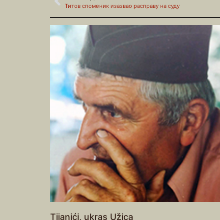
Титов споменик изазвао расправу на суду
Tijanići, ukras Užica