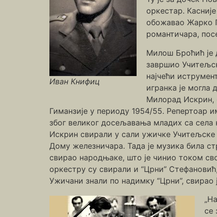
оркестар. Касније
обожавао Жарко П
романтичара, посе
Милош Броћић је д
завршио Учитељск
најчећи иструмент
Иван Книфиц
игранка је могла 
Милорад Искрин, с
Гиманзије у периоду 1954/55. Репертоар и
због великог досељавања младих са села н
Искрин свирали у сали ужичке Учитељске ш
Дому железничара. Тада је музика била ст
свирао народњаке, што је чинио током сво
оркестру су свирали и “Црни” Стефановић
Ужичани знали по надимку “Црни”, свирао ј
„На
се 