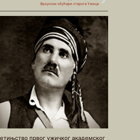
Врхунски обућари старога Ужица
етињство првог ужичког академског