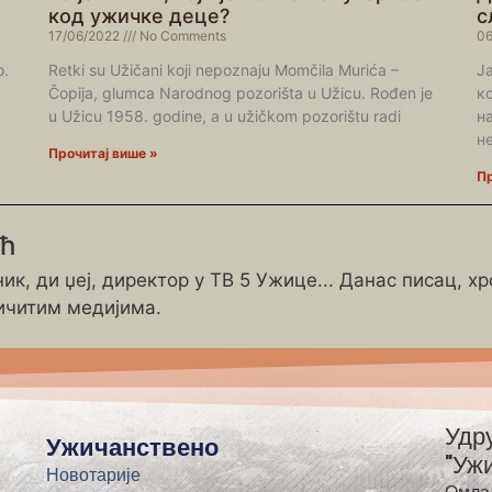
код ужичке деце?
с
17/06/2022
No Comments
06
o.
Retki su Užičani koji nepoznaju Momčila Murića –
Ј
Čopija, glumca Narodnog pozorišta u Užicu. Rođen je
к
u Užicu 1958. godine, a u užičkom pozorištu radi
н
н
Прочитај више »
Пр
ић
ик, ди џеј, директор у ТВ 5 Ужице... Данас писац, х
ичитим медијима.
Удр
Ужичанствено
"Уж
Новотарије