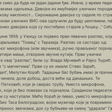
е смео да буде ни један једини ђак. Иначе, у време пед
накама одељења. Девојке из имућнијих ужичких породи
хову наклоност… Сиромашне девојке су седеле по стран
нови ужичких ВИС-ова одлучили да буду џентлмени, па 
оних девојака које су постиђено стајале у ћошку…” Сећ
ине 1956. у Ужицу се појавио први певачки разглас, који
ајмљивао “Томец” с Теразија. Разглас се састојао од:
ног микрофона (или звучника), ручно прављеног појача
етири мање, отворене звучне кутије. Први ужички
е овај “разглас”, били су: Владе Мрчевић и Рајко Ђурић.
е “с магнетима”. Први су их имали Стево Зарић,
ел“, Милутин Кораћ. Тадашњи бас бубањ имао је пречн
 чинела, доле добош, доста већи од данашњих. Те
Петковић, који је свирао трубу. Уместо микрофона,
 који је био повезан са појачалом. Средином педесети
м су наступали: Мићо Кораћ је певао, уместо микрофон
 био Таса Белоградски, војни музичар који је повремен
опринос звечкама, док су бубњеве на смену “ударали” Га