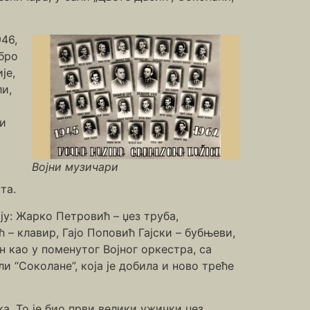
46,
обро
је,
ли,
ли
Војни музичари
та.
ју: Жарко Петровић – џез труба,
– клавир, Гајо Поповић Гајски – бубњеви,
н као у поменутог Војног оркестра, са
 “Соколане”, која је добила и ново треће
ка. То је био први велики ужички џез