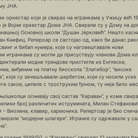
му ЈНА.
и оркестар који је свирао на игранкама у Ужицу већ 19
 је Војни оркестар Дома ЈНА. Свирали су у Дому на д
данашњој Основној школи “Душан Јерковић”. Нешто касни
ан Книфиц. Репероар се састојао од, како би данас рек
 свинг и бибап нумера, које су наговештавале нови
им игранкама су могли да присуствују чланови Дома и
 диктирали модне трендове пристигле из Енглеске,
а, виђеним на платну биоскопа “Златибор”, “високе
”, које су зачешљавали шербетом, који су носили уске
ге сакое, ципеле с троструким ђоном, ту није било мес
њошколци оснивају свој састав “Караван”, у коме свира
елики број различитих иструмената, Милан Стефановић 
– Виолина, клавир, хармоника. Репертоар је био слича
вирали “модерне шлагере“. Игранке су одржавали у сали
а”.
ве године 1949/50. у “Каравану” свирало 12 музичара ђа