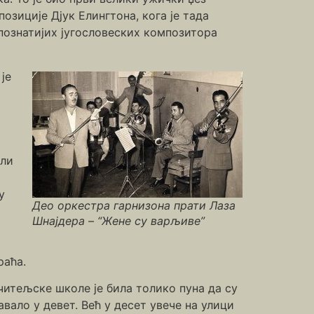
озиције Дјук Елингтона, кога је тада
познатијих југословеских композитора
је
али
у
Део оркестра гарнизона прати Лаза
Шнајдера – “Жене су варљиве”
раћа.
Учитељске школе је била толико пуна да су
авало у девет. Већ у десет увече на улици