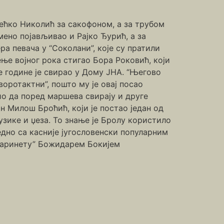
рећко Николић за сакофоном, а за трубом
мено појављивао и Рајко Ђурић, а за
 певача у “Соколани”, које су пратили
ење војног рока стигао Бора Роковић, који
е године је свирао у Дому ЈНА. “Његово
оротактни”, пошто му је овај посао
ио да поред маршева свирају и друге
н Милош Броћић, који је постао један од
музике и џеза. То знање је Бролу користило
једно са касније југословенски популарним
ларинету” Божидарем Бокијем