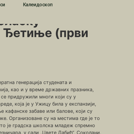
си
Калеидоскоп
(први део)
доласку
д Ђетиње (први
ератна генерација студената и
ја, као и у време државних празника,
се придружили многи који су у
де, која је у Ужицу била у експанзији,
 кафанске забаве или балове, који су
ке. Организоване су на местима где је то
што је градска школска младеж спремно
зничара, у сали „Цвете Дабић“, Соколани,