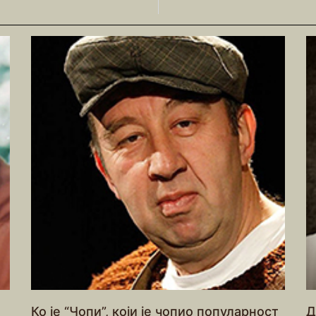
Ко је “Чопи”, који је чопио популарност
Д