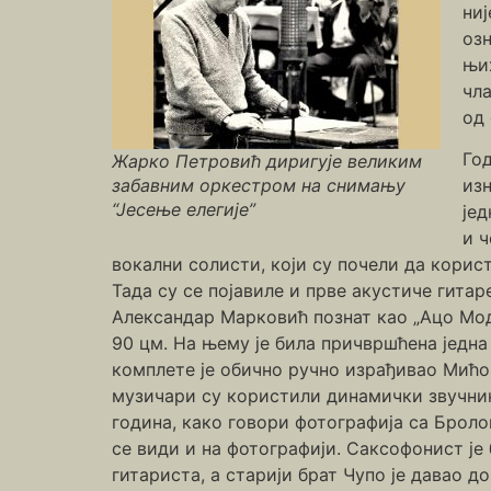
ниј
оз
њи
чла
од 
Год
Жарко Петровић диригује великим
забавним оркестром на снимању
изн
“Јесење елегије”
јед
и ч
вокални солисти, који су почели да корист
Тада су се појавиле и прве акустиче гитар
Александар Марковић познат као „Ацо Мод
90 цм. На њему је била причвршћена једна
комплете је обично ручно израђивао Мићо 
музичари су користили динамички звучник,
година, како говори фотографија са Броло
се види и на фотографији. Саксофонист је
гитариста, а старији брат Чупо је давао д