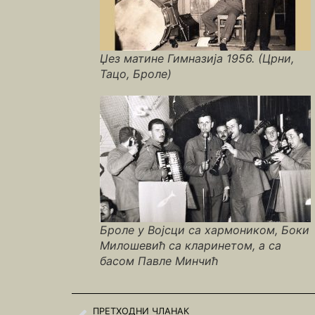
Џез матине Гимназија 1956. (Црни,
Тацо, Броле)
Броле у Војсци са хармоником, Боки
Милошевић са кларинетом, а са
басом Павле Минчић
ПРЕТХОДНИ ЧЛАНАК