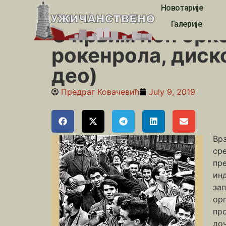
Новотарије
Почетна
»
Педесете
»
О првим поп оркестрима, иг
Галерије
О првим поп орк
рокенрола, диск
део)
Предраг Ковачевић
July 9, 2019
Вра
ср
пр
инд
за
орг
пр
доч