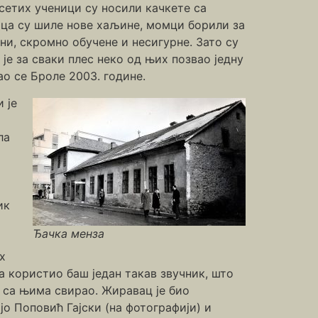
есетих ученици су носили качкете са
ца су шиле нове хаљине, момци борили за
и, скромно обучене и несигурне. Зато су
је за сваки плес неко од њих позвао једну
ао се Броле 2003. године.
 је
ла
ик
Ђачка менза
х
а користио баш један такав звучник, што
о са њима свирао. Жиравац је био
јо Поповић Гајски (на фотографији) и