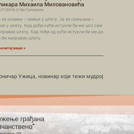
ликара Михаила Миловановића
/11/2018
No Comments
а за козама – свиње у штету. Ја за свињама –
озе у штету. Кад дођи кући истукли би ме што сам
аправио штету. Кад пођи од куће истукли би ме да
е би направио штету.
очитај више »
роничар Ужица, новинар који тежи мудрој
ужење грађана
ичанствено"