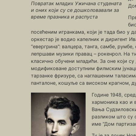
Повратак младих Ужичана студената
До
и оних који су се дошколовавали за
време празника и распуста
Прв
био
посећеним игранкама, који је тада био у 
оркестар је водио капелник и диригент Ив
“евергрина”: валцера, танга, самбе, румбе,
лепршави музики правац – рокенрол. На т
класично обучени младићи. За оне који су
модификоване доступним филмским јунацим
тарзанке фризуре, са наглашеним таласима
панталоне, кошуље са високом крагном, ду
Године 1948, сред
хармоника као и в
Вања Судзиловски 
разликом што су с
име “Дом партизан
Ту је за дочек Но