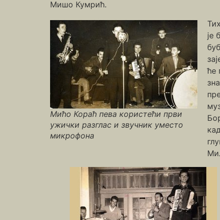
Мишо Кумрић.
Тих
је 
бу
зај
ће 
зна
пре
муз
Мићо Кораћ пева користећи први
Бор
ужички разглас и звучник уместо
кад
микрофона
гл
Ми