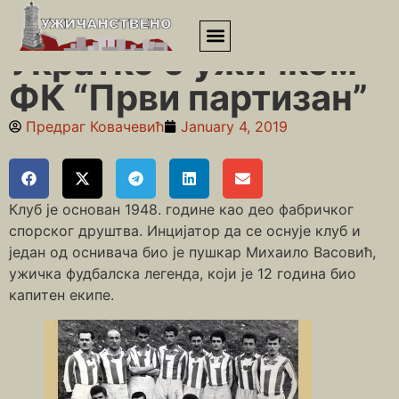
Почетна
»
Спортисти
»
Укратко о ужичком ФК “Први партизан”
Укратко о ужичком
ФК “Први партизан”
Предраг Ковачевић
January 4, 2019
Клуб је основан 1948. године као део фабричког
спорског друштва. Инцијатор да се оснује клуб и
један од оснивача био је пушкар Михаило Васовић,
ужичка фудбалска легенда, који је 12 година био
капитен екипе.