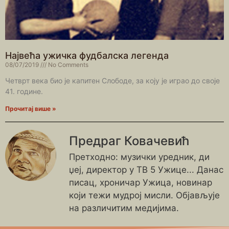
Највећа ужичка фудбалска легенда
08/07/2019
No Comments
Четврт века био је капитен Слободе, за коју је играо до своје
41. године.
Прочитај више »
Предраг Ковачевић
Претходно: музички уредник, ди
џеј, директор у ТВ 5 Ужице... Данас
писац, хроничар Ужица, новинар
који тежи мудрој мисли. Објављује
на различитим медијима.