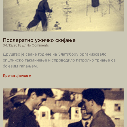
Послератно ужичко скијање
04/12/2018
No Comments
Друштво је сваке године на Златибору организовало
општинско такмичење и спроводило патролно трчање са
бојевим гађањем.
Прочитај више »