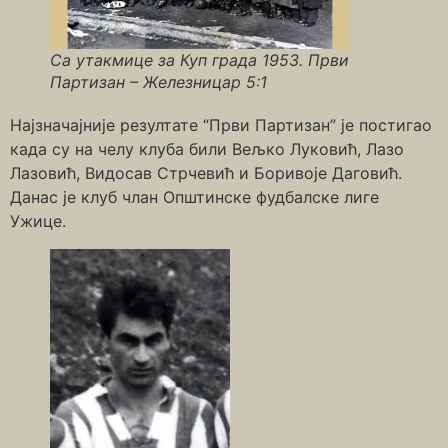
Са утакмице за Куп града 1953. Први
Партизан – Железницар 5:1
Најзначајније резултате “Први Партизан” је постигао
када су на челу клуба били Вељко Луковић, Лазо
Лазовић, Видосав Стрчевић и Боривоје Даговић.
Данас је клуб члан Општинске фудбалске лиге
Ужице.