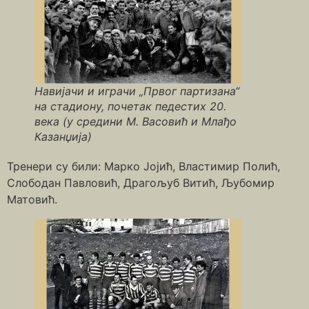
Навијачи и играчи „Првог партизана“
на стадиону, почетак педестих 20.
века (у средини М. Васовић и Млађо
Казанџија)
Тренери су били: Марко Јојић, Властимир Полић,
Слободан Павловић, Драгољуб Витић, Љубомир
Матовић.