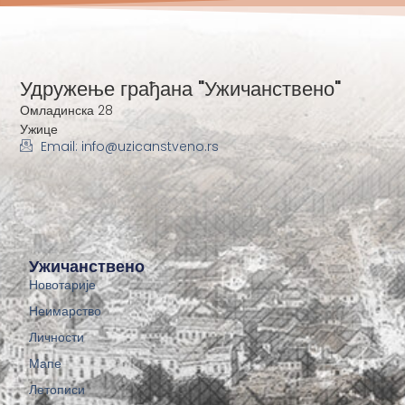
Удружење грађана "Ужичанствено"
Омладинска 28
Ужице
Email: info@uzicanstveno.rs
Ужичанствено
Новотарије
Неимарство
Личности
Мапе
Летописи