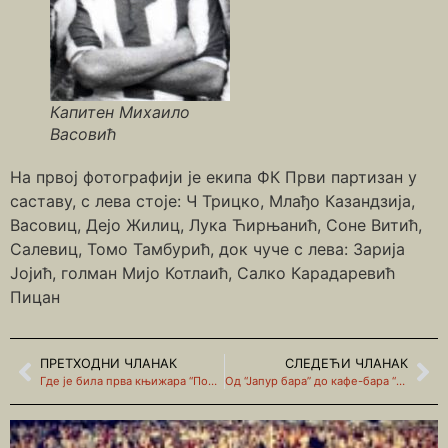
Капитен Михаило
Васовић
На првој фотографији је екипа ФК Први партизан у
саставу, с лева стоје: Ч Трицко, Млађо Казандзија,
Васовиц, Дејо Жилиц, Лука Ћирњанић, Соне Витић,
Салевиц, Томо Тамбурић, док чуче с лева: Зарија
Јојић, голман Мијо Котлаић, Салко Карадаревић
Пицан
ПРЕТХОДНИ ЧЛАНАК
СЛЕДЕЋИ ЧЛАНАК
Где је била прва књижара “Победа”?
Од “Јапур бара” до кафе-бара “Револт”