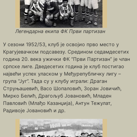
Легендарна екипа ФК Први партизан
У сезони 1952/53, клуб је освојио прво место у
Крагујевачком подсавезу. Средином седамдесетих
година 20. века ужички ФК “Први Партизан” је члан
српске лиге. Дведесетих година је клуб постигао
највећи успех уласком у Међурепубличку лигу –
група “Југ”. Тада су у клубу играли: Драган
Струњашевић, Васо Шопаловић, Зоран Јовичић,
Мирко Белић, Драгољуб Јовановић, Младен
Павловић (Млађо Казанџија), Антун Тежулат,
Радивоје Јовановић и др.