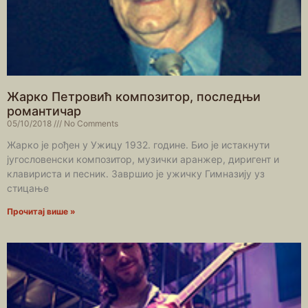
Жарко Петровић композитор, последњи
романтичар
05/10/2018
No Comments
Жарко је рођен у Ужицу 1932. године. Био је истакнути
југословенски композитор, музички аранжер, диригент и
клавириста и песник. Завршио је ужичку Гимназију уз
стицање
Прочитај више »