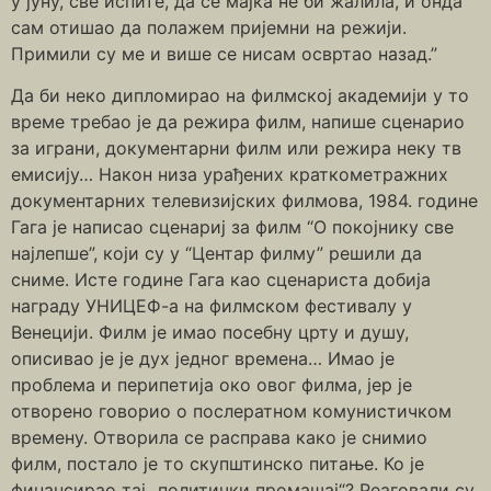
у јуну, све испите, да се мајка не би жалила, и онда
сам отишао да полажем пријемни на режији.
Примили су ме и више се нисам освртао назад.”
Да би неко дипломирао на филмској академији у то
време требао је да режира филм, напише сценарио
за играни, документарни филм или режира неку тв
емисију… Након низа урађених краткометражних
документарних телевизијских филмова, 1984. године
Гага је написао сценариј за филм “О покојнику све
најлепше”, који су у “Центар филму” решили да
сниме. Исте године Гага као сценариста добија
награду УНИЦЕФ-а на филмском фестивалу у
Венецији. Филм је имао посебну црту и душу,
описивао је је дух једног времена… Имао је
проблема и перипетија око овог филма, јер је
отворено говорио о послератном комунистичком
времену. Отворила се расправа како је снимио
филм, постало је то скупштинско питање. Ко је
финансирао тај „политички промашај“? Реаговали су