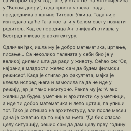
са Игором одем код Гаге, у стан Петра Антонијевића
у “Белом двору”, тада првога човека града,
председника општине Титовог Ужица. Тада није
изгледало да ће Гага постати у белом свету познати
редитељ. Кад се породица Антонијевић отишла у
Београд уписао је архитектуру.
Одличан ђак, ишла му је добро математика, цртање,
писање… Са неколико талената у себи био је у
великој дилеми шта да ради у животу. Сећао се: “Од
најраније младости желео сам да будем филмски
режисер”. Када је стигао до факултета, мајка је
клекла испред њега и замолила га да не иде у
режију, јер је тамо несигурно. Рекла му је: “А ако
желиш да будеш уметник и архитекти су уметници,
а иде ти добро математика и лепо црташ, па упиши
то”. Тако је отишао на архитектуру, али после месец
дана је схватио да то није за њега. “Да бих спасао
целу ситуацију, решио сам да дам целу прву годину