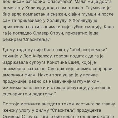
док нисам затворио ‘Спаситеља’. ‘Мала’ ми је доста
помогао у Холивуду, када сам отишао. Глумачки је
био врло компактан и снажан, сјајни глумци и после
сам га приказивао у Холивуду. У Холивуду је
приказиван са титловима и није губио емоцију. Када
га је погледао Оливер Стоун, прихватио је да
режирам ‘Спаситеља’.”
Да му тада му није било лако у “обећаној земљи”,
тачније у Лос Анђелесу, говори податак да га је
издржавала супруга Кристина Ешел, којој је
неизмерно захвалан. Све док није снимио свој први
амерички филм. Након тога ушао је у велике
продукције, радио са најзвучнијим глумачким
именима на планети и стекао репутацију успешног
сценаристе и редитеља.”
Постоји истинита анегдота током кастинга за главну
женску улогу у филму “Спаситељ”, продуцента
Оливера Стоуна. Гага је био један је од првих који је