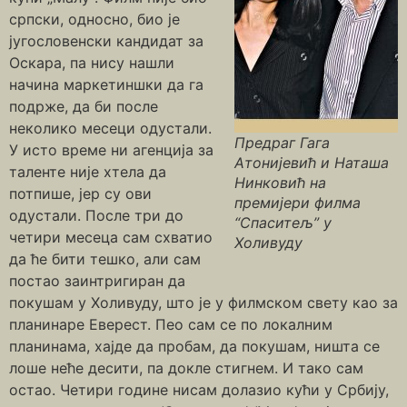
српски, односно, био је
југословенски кандидат за
Оскара, па нису нашли
начина маркетиншки да га
подрже, да би после
неколико месеци одустали.
Предраг Гага
У исто време ни агенција за
Атонијевић и Наташа
таленте није хтела да
Нинковић на
потпише, јер су ови
премијери филма
одустали. После три до
“Спаситељ” у
четири месеца сам схватио
Холивуду
да ће бити тешко, али сам
постао заинтригиран да
покушам у Холивуду, што је у филмском свету као за
планинаре Еверест. Пео сам се по локалним
планинама, хајде да пробам, да покушам, ништа се
лоше неће десити, па докле стигнем. И тако сам
остао. Четири године нисам долазио кући у Србију,