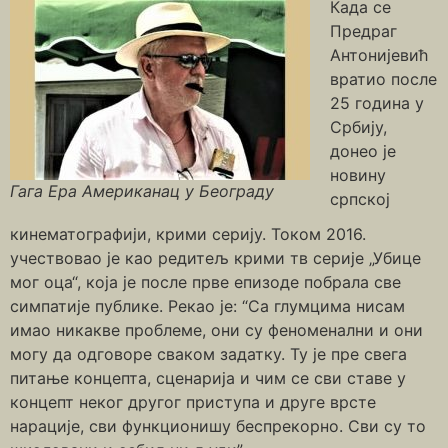
Када се
Предраг
Антонијевић
вратио после
25 година у
Србију,
донео је
новину
Гага Ера Американац у Београду
српској
кинематографији, крими серију. Током 2016.
учествовао је као редитељ крими тв серије „Убице
мог оца“, која је после прве епизоде побрала све
симпатије публике. Рекао је: “Са глумцима нисам
имао никакве проблеме, они су феноменални и они
могу да одговоре сваком задатку. Ту је пре свега
питање концепта, сценарија и чим се сви ставе у
концепт неког другог приступа и друге врсте
нарације, сви функционишу беспрекорно. Сви су то