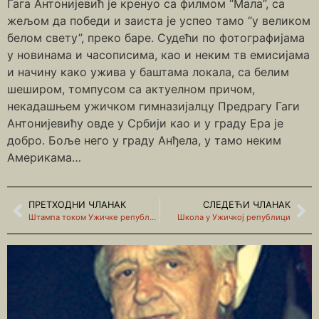
Гага Антонијевић је кренуо са филмом “Мала”, са
жељом да победи и заиста је успео тамо “у великом
белом свету”, преко баре. Судећи по фотографијама
у новинама и часописима, као и неким тв емисијама
и начину како ужива у баштама локала, са белим
шеширом, томпусом са актуелном причом,
некадашњем ужичком гимназијалцу Предрагу Гаги
Антонијевићу овде у Србији као и у граду Ера је
добро. Боље него у граду Анђела, у тамо неким
Америкама…
ПРЕТХОДНИ ЧЛАНАК
СЛЕДЕЋИ ЧЛАНАК
Штампа током Ужичке републике
Школа у Ужичкој републици