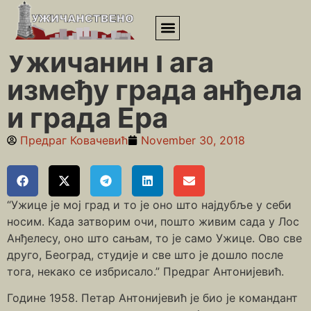
Почетна
»
Уметници
»
Ужичанин Гага између града анђела и
града Ера
Ужичанин Гага
између града анђела
и града Ера
Предраг Ковачевић
November 30, 2018
“Ужице је мој град и то је оно што најдубље у себи
носим. Када затворим очи, пошто живим сада у Лос
Анђелесу, оно што сањам, то је само Ужице. Ово све
друго, Београд, студије и све што је дошло после
тога, некако се избрисало.” Предраг Антонијевић.
Године 1958. Петар Антонијевић је био је командант