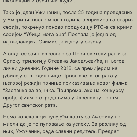
школовани и озбиљни људи”.
Тако је један Ужичанин, после 25 година проведених
у Америци, после много година репризирања старих
серија, покренуо поново продукцију РТС-а са крими
серијом “Убица мога оца”. Постала је једна од
најгледанијих. Снимио је и другу сезону…
А онда се заинтересовао за Први светски рат и за
Српску трилогију Стевана Јаковљевића, и његов
лични дневник. Године 2018, са премијером на
јубилеју стогодишњице Првог светског рата у
његовој режији почиње приказивање новог филма
“Заспанка за војника. Припрема, ако на конкурсу
прође, филм о страдањима у Јасеновцу током
Другог светског рата.
Нема човека који купујући карту за Америку не
мисли да је то путовање ка успеху. За разлику од
њих, Ужучанин, сада славни редитељ, Предраг –