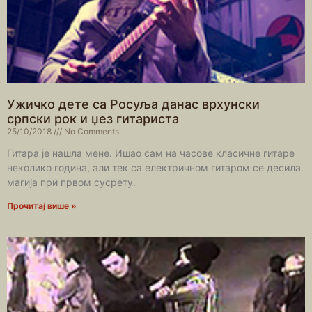
Ужичко дете са Росуља данас врхунски
српски рок и џез гитариста
25/10/2018
No Comments
Гитара је нашла мене. Ишао сам на часове класичне гитаре
неколико година, али тек са електричном гитаром се десила
магија при првом сусрету.
Прочитај више »