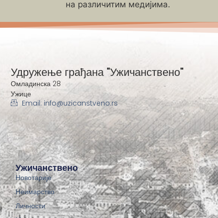
на различитим медијима.
Удружење грађана "Ужичанствено"
Омладинска 28
Ужице
Email: info@uzicanstveno.rs
Ужичанствено
Новотарије
Неимарство
Личности