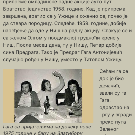
припреме омладинске радне акције ауто пут
Братство-јединство 1958. године. Кад је припрема
завршена, вратио се у Ужице и оженио се, почео је
да ствара породицу. Следеће, 1959. године, добије
наређење да оде у Ниш на радну акцију. Спакује се и
са женом Олгом у поодмаклој трудноћи крене у
Ниш, После месец дана, ту у Нишу, Петар добије
сина Предрага. Тако је Предраг Гага Антонијевић
случајно рођен у Нишу, уместо у Титовом Ужицу.
Сећам га се
док је био
дечачић,
звали су га
Гага,
одрастао на
Тргу у згради
преко пута
Гага са пријатељима на дочеку нове
Зеленог
1975 године у бару на Златибору