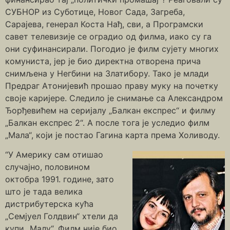
СУБНОР из Суботице, Новог Сада, Загреба,
Сарајева, генерал Коста Нађ, сви, а Програмски
савет телевизије се оградио од филма, иако су га
они суфинансирали. Погодио је филм сујету многих
комуниста, јер је био директна отворена прича
снимљена у Негбини на Златибору. Тако је млади
Предраг Атонијевић прошао праву муку на почетку
своје каријере. Следило је снимање са Александром
Ђорђевићем на серијалу „Балкан експрес“ и филму
„Балкан експрес 2“. А после тога је уследио филм
„Мала“, који је постао Гагина карта према Холиводу.
“У Америку сам отишао
случајно, половином
октобра 1991. године, зато
што је тада велика
дистрибутерска кућа
„Семјуел Голдвин“ хтели да
купи „Малу“. Филм није био