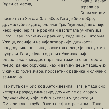
пијаца, данас
(први са десна)
зграда са
Споменицом
преко пута Хотела Златибор. Гага је био добро,
дружељубиво дете, одличан ђак “вуковац”, што није
неко чудо, јер га је родила и васпитала учитељица
Олга. Отац, политички радник у тадашњем Титовом
Ужицу, касније и на најодговорнијој дужности
председника општине, васпитање деце је препустио
супрузи. Гага је један од оних Ужичана чије
одрастање и младост пратила тежина оног терета
“немој да нас обрукаш“, као и већину деце тадашњих
ужичких политичара, просветних радника и сличних
занимања.
Пар пута сам био код Антонијевића, Гага је тада био
четврти разред гимназије, дружио се са Игором
Радичевићем, који је био активан у дискотеци
Омладинског клуба, бавио се фотографијом… Тако