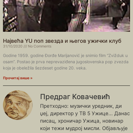
Највећа YU поп звезда и његов ужички клуб
31/10/2020
No Comments
Godine 1959. godine Đorđe Marijanović je snimio film “Zvižduk u
osam”. Postao je prva neprevaziđena jugoslovenska pop zvezda
koja je obeležila šezdeset godine 20. veka.
Прочитај више »
Предраг Ковачевић
Претходно: музички уредник, ди
џеј, директор у ТВ 5 Ужице... Данас
писац, хроничар Ужица, новинар
који тежи мудрој мисли. Објављује