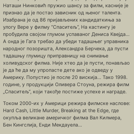
Наташи Нинковић пружио шансу за филм, касније је
признао да је постао зависник од њеног талента.
Изабрана је од 86 пријављених кандидаткиња за
улогу Вере у филму “Спаситељ”, На кастингу је
пробудила својом глумом успаваног Дениса Квејда…
А онда је Гага требао да убеди тадашњег управника
народног позоришта, Александра Берчека, да пусти
тадашњу глумицу приправницу на снимање
холивудског филма. Није хтео да је пусти, понављао
је да ће да му упропасте дете ако је одведу у
Америку. Попустио је после 20 вискија… Тако 1998.
године, у продукцији Оливера Стоуна, режира филм
„Спаситељ“, који такође постиже успехе и награде.
Током 2000-их у Америци режира филмске наслове:
Hard Cash, Little Murder, Breaking at the Edge, где
окупља великане америчког филма Вал Килмера,
Бен Кингслија, Енди Мекдауела…