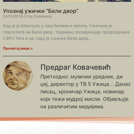
Упознај ужички “Бели двор”
24/10/2018
No Comments
Кад је је блеснула у свој белини и лепоти, Ужичане је
подсетила на Бели двор, тадашњу резиденцију председника
СФРЈ Тита и од тада је ужички Бели двор.
Прочитај више »
Предраг Ковачевић
Претходно: музички уредник, ди
џеј, директор у ТВ 5 Ужице... Данас
писац, хроничар Ужица, новинар
који тежи мудрој мисли. Објављује
на различитим медијима.