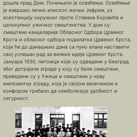
дошла пред Дом. Почињало је освећење. Освећење
је извршио лично епископ жички Јефрем, уз
асистенцију окружног проте Стевана Бојовића и
целокупног ужичког свештенства. У дом су
смештене канцеларије Обласног Одбора Црвеног
Крста и обласног одбора подмлатка Црвеног Крста,
који ће до данашњих дана са пуно елана наставити
свој успешан рад за велике идеје Црвеног Крста.
Јануара 1930, питомци који су одведени у Београд
због дотрајале зграде у коју су били смештени,
преведени су у Ужице и смештени у нову
импозантну зграду, која је својом величином и
конфором требало да симболизује удобност и
сигурност.