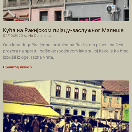
Кућа на Ракијском пијацу-заслужног Малише
04/10/2020
No Comments
Ona lepa dugačka jednospratnica na Rakiјskom pijacu. sa šest
prozora na spratu. odiše gospodstvom iako su joj kako je ko hteo
izbušili izloge, razna vrata,
Прочитај више »