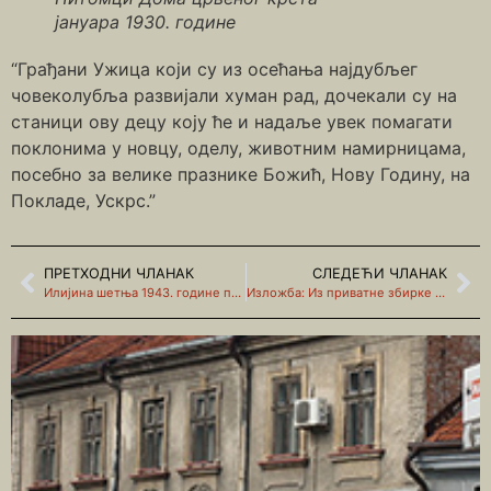
јануара 1930. године
“Грађани Ужица који су из осећања најдубљег
човеколубља развијали хуман рад, дочекали су на
станици ову децу коју ће и надаље увек помагати
поклонима у новцу, оделу, животним намирницама,
посебно за велике празнике Божић, Нову Годину, на
Покладе, Ускрс.”
ПРЕТХОДНИ ЧЛАНАК
СЛЕДЕЋИ ЧЛАНАК
Илијина шетња 1943. године поред Ђетиње
Изложба: Из приватне збирке Предрага Ковачевића ужичке Вести 27. мај 2016.