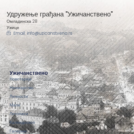
Удружење грађана "Ужичанствено"
Омладинска 28
Ужице
Email: info@uzicanstveno.rs
Ужичанствено
Новотарије
Неимарство
Личности
Мапе
Летописи
Калеидоскоп
Галерије