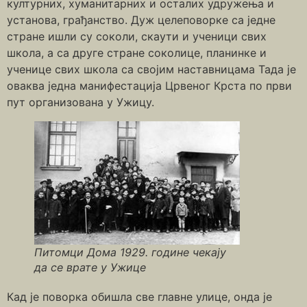
културних, хуманитарних и осталих удружења и
установа, грађанство. Дуж целеповорке са једне
стране ишли су соколи, скаути и ученици свих
школа, а са друге стране соколице, планинке и
ученице свих школа са својим наставницама Тада је
оваква једна манифестација Црвеног Крста по први
пут организована у Ужицу.
Питомци Дома 1929. године чекају
да се врате у Ужице
Кад је поворка обишла све главне улице, онда је