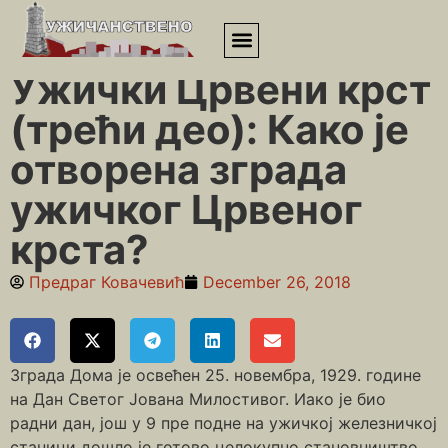
Почетна
»
Међај
»
Ужички Црвени крст (трећи део): Како је
отворена зграда ужичког Црвеног крста?
Ужички Црвени крст
(трећи део): Како је
отворена зграда
ужичког Црвеног
крста?
Предраг Ковачевић
December 26, 2018
Зграда Дома је освећен 25. новембра, 1929. године
на Дан Светог Јована Милостивог. Иако је био
радни дан, још у 9 пре подне на ужичкој железничкој
станици дошло је готово целокупно становништво