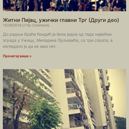
Житни Пијац, ужички главни Трг (Други део)
15/08/2018
No Comments
До радње браће Кондић је била једна од тада највећих
зграда у Ужицу, Миладина Прљевића, са три спрата, а
изгледало је да их има пет.
Прочитај више »