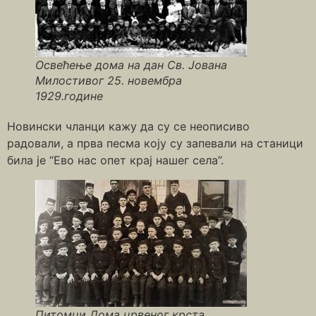
Освећење дома на дан Св. Јована
Милостивог 25. новембра
1929.године
Новински чланци кажу да су се неописиво
радовали, а прва песма коју су запевали на станици
била је “Ево нас опет крај нашег села”.
Питомци Дома црвеног крста