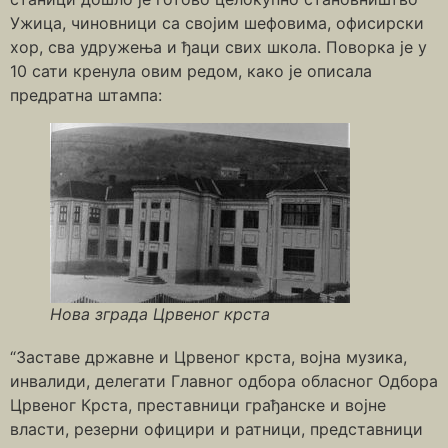
Ужица, чиновници са својим шефовима, офисирски
хор, сва удружења и ђаци свих школа. Поворка је у
10 сати кренула овим редом, како је описала
предратна штампа:
Нова зграда Црвеног крста
“Заставе државне и Црвеног крста, војна музика,
инвалиди, делегати Главног одбора обласног Одбора
Црвеног Крста, преставници грађанске и војне
власти, резерни официри и ратници, представници