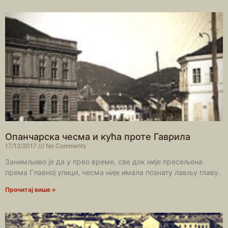
Опанчарска чесма и кућа проте Гаврила
17/12/2017
No Comments
Занимљиво је да у прво време, све док није пресељена
према Главној улици, чесма није имала познату лављу главу.
Прочитај више »