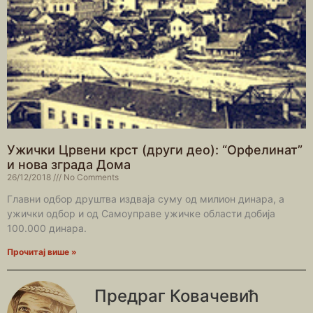
Ужички Црвени крст (други део): “Орфелинат”
и нова зграда Дома
26/12/2018
No Comments
Главни одбор друштва издваја суму од милион динара, а
ужички одбор и од Самоуправе ужичке области добија
100.000 динара.
Прочитај више »
Предраг Ковачевић