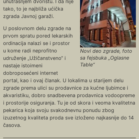
unutrašnjem dvorištu. I da nije
tako, to je najbliža ućička
zgrada Javnoj garaži.
U poslovnom delu zgrade na
prvom spratu pored lekarskih
ordinacija nalazi se i prostor
u kome radi neprofitno
Novi deo zgrade, foto
sa fejsbuka „Oglasne
udruženje „Užičanstveno“ i
Table“
nastaje istoimeni
dobroposećeni internet
portal, kao i ovaj članak. U lokalima u starijem delu
zgrade prema ulici su prodavnice za kućne ljubimce i
akvaristiku, dobro snadbevena prodavnica vodoopreme
i prostorije osiguranja. Tu je od skora i veoma kvalitetna
pekarica koja svoju svakodnevnu ponudu zbog
izuzetnog kvaliteta proda sve izloženo najkasnije do 14
časova.