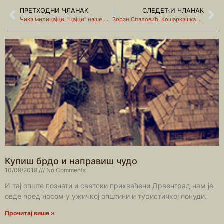
ПРЕТХОДНИ ЧЛАНАК
СЛЕДЕЋИ ЧЛАНАК
Чика милицајци, “цајци” наше младости
Зоран Спаловић, Кошаркашка екипа ужичке гимназије
Купиш брдо и направиш чудо
10/09/2018
No Comments
И тај опште познати и светски прихваћени Дрвенград нам је
овде пред носом у ужичкој општини и туристичкој понуди.
Прочитај више »