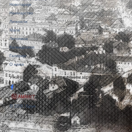
Новотарије
Неимарство
Личности
Мапе
Летописи
Калеидоскоп
Галерије
О нама
Ужичанствено на друштвеним мрежама:
© 2018 | Бруе