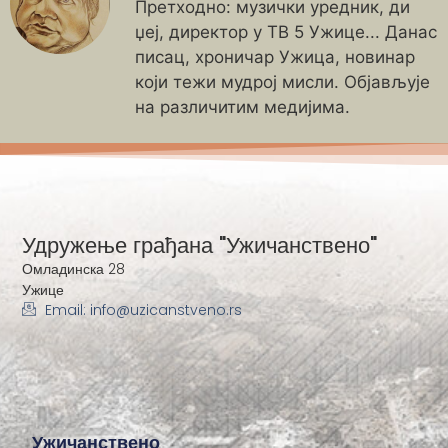
Претходно: музички уредник, ди
џеј, директор у ТВ 5 Ужице... Данас
писац, хроничар Ужица, новинар
који тежи мудрој мисли. Објављује
на различитим медијима.
Удружење грађана "Ужичанствено"
Омладинска 28
Ужице
Email: info@uzicanstveno.rs
Ужичанствено