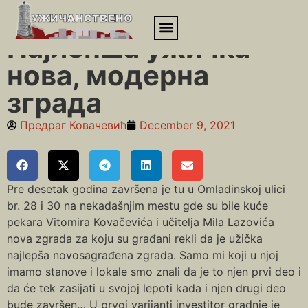
Почетна
»
Липа
»
Најлепша ужичка нова, модерна зграда
Најлепша ужичка
нова, модерна
зграда
Предраг Ковачевић
December 9, 2021
Pre desetak godina završena je tu u Omladinskoj ulici
br. 28 i 30 na nekadašnjim mestu gde su bile kuće
pekara Vitomira Kovačevića i učitelja Mila Lazovića
nova zgrada za koju su građani rekli da je užička
najlepša novosagrađena zgrada. Samo mi koji u njoj
imamo stanove i lokale smo znali da je to njen prvi deo i
da će tek zasijati u svojoj lepoti kada i njen drugi deo
bude završen… U prvoj varijanti investitor gradnje je