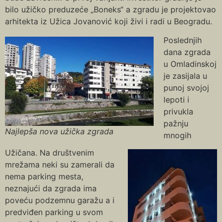
bilo užičko preduzeće „Boneks“ a zgradu je projektovao
arhitekta iz Užica Jovanović koji živi i radi u Beogradu.
Poslednjih
dana zgrada
u Omladinskoj
je zasijala u
punoj svojoj
lepoti i
privukla
pažnju
Najlepša nova užička zgrada
mnogih
Užičana. Na društvenim
mrežama neki su zamerali da
nema parking mesta,
neznajući da zgrada ima
poveću podzemnu garažu a i
predviđen parking u svom