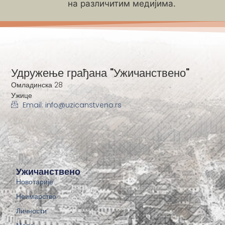
на различитим медијима.
Удружење грађана "Ужичанствено"
Омладинска 28
Ужице
Email: info@uzicanstveno.rs
Ужичанствено
Новотарије
Неимарство
Личности