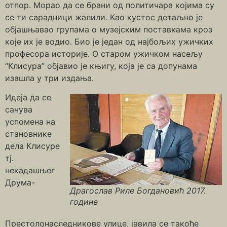
отпор. Морао да се брани од политичара којима су
се ти сарадници жалили. Као кустос детаљно је
објашњавао групама о музејским поставкама кроз
које их је водио. Био је један од најбољих ужичких
професора историје. О старом ужичком насељу
“Клисура” објавио је књигу, која је са допунама
изашла у три издања.
Идеја да се
сачува
успомена на
становнике
дела Клисуре
тј.
некадашњег
Друма-
Драгослав Риле Богдановић 2017.
године
Престолонаследникове улице, јавила се такође