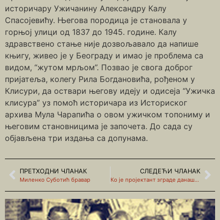
историчару Ужичанину Александру Калу
Спасојевићу. Његова породица је становала у
горњој улици од 1837 до 1945. године. Калу
здравствено стање није дозвољавало да напише
књигу, живео је у Београду и имао је проблема са
видом, “жутом мрљом”. Позвао је свога доброг
пријатеља, колегу Рила Богдановића, рођеном у
Клисури, да оствари његову идеју и одисеја “Ужичка
клисура” уз помоћ историчара из Историског
архива Мула Чарапића о овом ужичком топониму и
његовим становницима је започета. До сада су
објављена три издања са допунама.
ПРЕТХОДНИ ЧЛАНАК
СЛЕДЕЋИ ЧЛАНАК
Миленко Суботић бравар
Ко је пројектант зграде данашњег ужичког музеја и трезора?