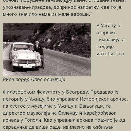
обнови порушене земље. Дружење, стицање знања,
упознавање градова, допринос напретку, све то је
много значило нама из мале вароши.”
У Ужицу је
завршио
Гимназију, а
студије
историје на
Риле поред Опел олимпије
Филозофском факултету у Београду. Предавао је
историју у Ужицу, био управник Историјског архива,
па кустос у музејима у Ужицу и Бањалуци, те
директор маузолеја на Опленцу и Карађорђевог
конака у Тополи. Као управник архива тражио је од
сарадника да више раде, наилазио на озбиљан