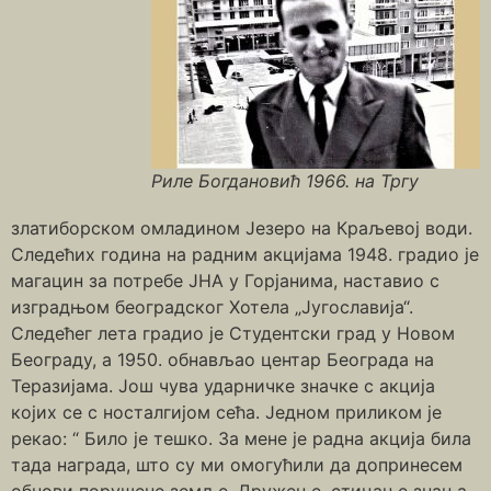
Риле Богдановић 1966. на Тргу
златиборском омладином Језеро на Краљевој води.
Следећих година на радним акцијама 1948. градио је
магацин за потребе ЈНА у Горјанима, наставио с
изградњом београдског Хотела „Југославија“.
Следећег лета градио је Студентски град у Новом
Београду, а 1950. обнављао центар Београда на
Теразијама. Још чува ударничке значке с акција
којих се с носталгијом сећа. Једном приликом је
рекао: “ Било је тешко. За мене је радна акција била
тада награда, што су ми омогућили да допринесем