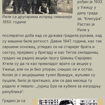
рођен је 1932
у Ужицу у
делу града
Риле са другарима испред гимназије
зв. “Клисура”.
1950. године
Растао је
Риле у
послератно доба кад се држава градила рукама, кад
су машине биле реткост. Давне 1947. године, као тек
свршени основац, угледао се на старијег брата и
сестру, пријавио у бригаду и као Титов омладинац
градио на радној акцији пругу Шамац-Сарајево.
Хтели су да га као премладог врате са акције у
Ужице, али он је био упоран, снашао се и остао.
Копао је с акцијашима тунел Врандук, жуљеви су
пуцали, било је претешко, али се два месеца ту
радило и певало: „Јуриш Ере на кубике за изградњу
републике“.
Градио је са