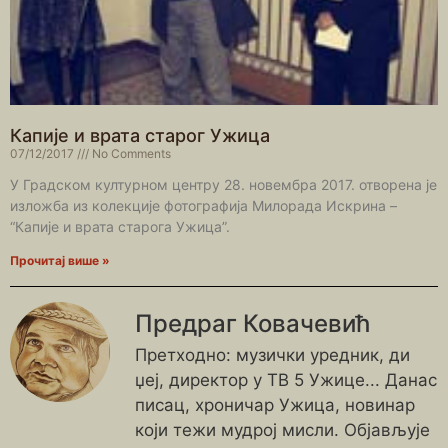
Капије и врата старог Ужица
07/12/2017
No Comments
У Градском културном центру 28. новембра 2017. отворена је
изложба из колекције фотографија Милорада Искрина –
“Капије и врата старога Ужица”.
Прочитај више »
Предраг Ковачевић
Претходно: музички уредник, ди
џеј, директор у ТВ 5 Ужице... Данас
писац, хроничар Ужица, новинар
који тежи мудрој мисли. Објављује