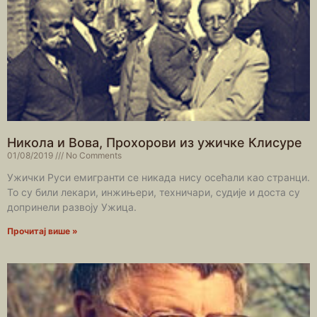
Никола и Вова, Прохорови из ужичке Клисуре
01/08/2019
No Comments
Ужички Руси емигранти се никада нису осећали као странци.
То су били лекари, инжињери, техничари, судије и доста су
допринели развоју Ужица.
Прочитај више »