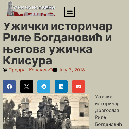
Почетна
»
Клисура
»
Ужички историчар Риле Богдановић и
његова ужичка Клисура
Ужички историчар
Риле Богдановић и
његова ужичка
Клисура
Предраг Ковачевић
July 3, 2018
Ужички
историчар
Драгослав
Риле
Богдановић