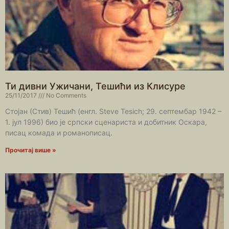
Ти дивни Ужичани, Тешићи из Клисуре
25/11/2017
No Comments
Стојан (Стив) Тешић (енгл. Steve Tesich; 29. септембар 1942 –
1. јул 1996) био је српски сценариста и добитник Оскара,
писац комада и романописац.
Прочитај више »