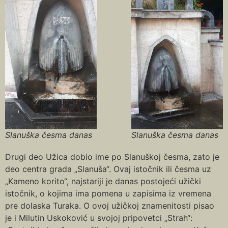
Slanuška česma danas
Slanuška česma danas
Drugi deo Užica dobio ime po Slanuškoj česma, zato je
deo centra grada „Slanuša“. Ovaj istočnik ili česma uz
„Kameno korito“, najstariji je danas postojeći užički
istočnik, o kojima ima pomena u zapisima iz vremena
pre dolaska Turaka. O ovoj užičkoj znamenitosti pisao
je i Milutin Uskoković u svojoj pripovetci „Strah“: