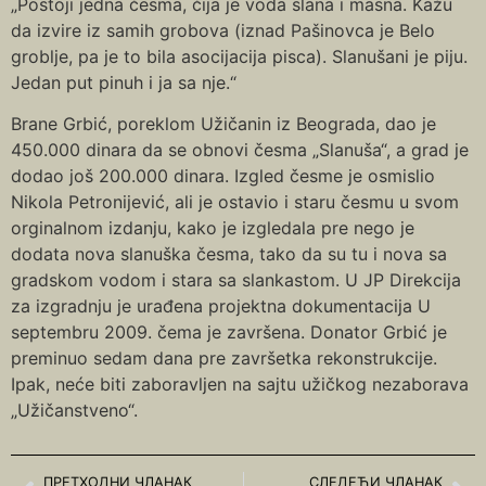
„Postoji jedna česma, čija je voda slana i masna. Kažu
da izvire iz samih grobova (iznad Pašinovca je Belo
groblje, pa je to bila asocijacija pisca). Slanušani je piju.
Jedan put pinuh i ja sa nje.“
Brane Grbić, poreklom Užičanin iz Beograda, dao je
450.000 dinara da se obnovi česma „Slanuša“, a grad je
dodao još 200.000 dinara. Izgled česme je osmislio
Nikola Petronijević, ali je ostavio i staru česmu u svom
orginalnom izdanju, kako je izgledala pre nego je
dodata nova slanuška česma, tako da su tu i nova sa
gradskom vodom i stara sa slankastom. U JP Direkcija
za izgradnju je urađena projektna dokumentacija U
septembru 2009. čema je završena. Donator Grbić je
preminuo sedam dana pre završetka rekonstrukcije.
Ipak, neće biti zaboravljen na sajtu užičkog nezaborava
„Užičanstveno“.
ПРЕТХОДНИ ЧЛАНАК
СЛЕДЕЋИ ЧЛАНАК