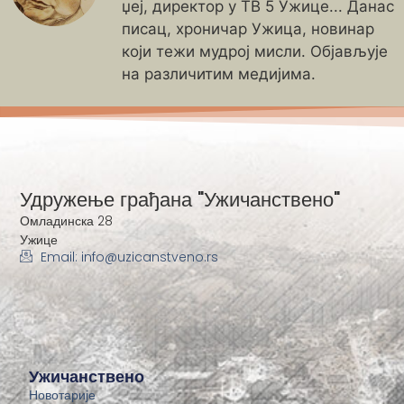
џеј, директор у ТВ 5 Ужице... Данас
писац, хроничар Ужица, новинар
који тежи мудрој мисли. Објављује
на различитим медијима.
Удружење грађана "Ужичанствено"
Омладинска 28
Ужице
Email: info@uzicanstveno.rs
Ужичанствено
Новотарије