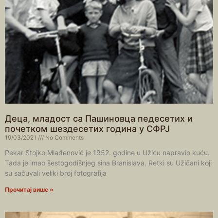
Деца, младост са Пашиновца педесетих и
почетком шездесетих година у СФРЈ
19/03/2021
No Comments
Pekar Stojko Mlađenović je 1952. godine u Užicu napravio kuću.
Tada je imao šestogodišnjeg sina Branislava. Retki su Užičani koji
su sačuvali veliki broj fotografija
Прочитај више »