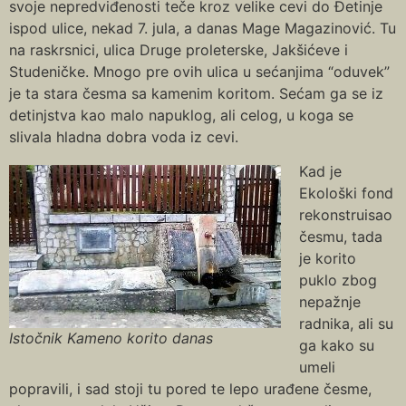
svoje nepredviđenosti teče kroz velike cevi do Đetinje
ispod ulice, nekad 7. jula, a danas Mage Magazinović. Tu
na raskrsnici, ulica Druge proleterske, Jakšićeve i
Studeničke. Mnogo pre ovih ulica u sećanjima “oduvek”
je ta stara česma sa kamenim koritom. Sećam ga se iz
detinjstva kao malo napuklog, ali celog, u koga se
slivala hladna dobra voda iz cevi.
Kad je
Ekološki fond
rekonstruisao
česmu, tada
je korito
puklo zbog
nepažnje
radnika, ali su
Istočnik Kameno korito danas
ga kako su
umeli
popravili, i sad stoji tu pored te lepo urađene česme,