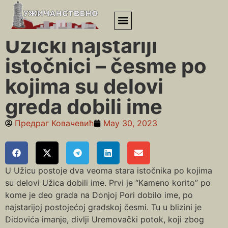
Почетна
»
Слануша
»
Užički najstariji istočnici – česme po kojima
su delovi greda dobili ime
Užički najstariji
istočnici – česme po
kojima su delovi
greda dobili ime
Предраг Ковачевић
May 30, 2023
U Užicu postoje dva veoma stara istočnika po kojima
su delovi Užica dobili ime. Prvi je “Kameno korito” po
kome je deo grada na Donjoj Pori dobilo ime, po
najstarijoj postojećoj gradskoj česmi. Tu u blizini je
Didovića imanje, divlji Uremovački potok, koji zbog