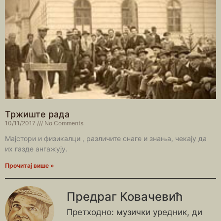
Тржиште рада
10/11/2017
No Comments
Мајстори и физикалци , различите снаге и знања, чекају да
их газде ангажују.
Прочитај више »
Предраг Ковачевић
Претходно: музички уредник, ди