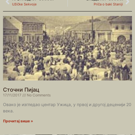
Užičke Sekvoje
Priča o baki Staniji
Сточни Пијац
17/11/2017
No Comments
Овако је изгледао центар Ужица, у првој и другој деценији 20
века.
Прочитај више »