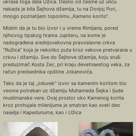
ukrasa toga dela Užica. Desno od česme uz ulicu
nekada je bila Šejhova džamija, tu na Donjoj Pori,
mnogo poznatijem toponimu „Kameno korito“.
Mislim da je tu bio izvor i u vreme Rimljana, pored
njihovog tipskog hrama Jupiteru, na kome je
nadograđena srednjovekovna pravoslavne crkva
“Ružica” koja je nekoliko puta kroz vekove pretvarana u
crkvu i džamiju. Sve do Šejhove džamije, koju sruši
preduzimač Kosta Zec, pri kraju devetnaestog veka, za
račun predsednika opštine Jokanovića.
Tako da je taj „oduvek“ izvor sa kamenim koritom bio
veoma potreban uz džamiju Muhameda Šejka i ljude
muslimanske vere. Ovaj prostor oko Kamenog korita
kroz prohujale milenijume je smatran kao sveti deo
naselja i Kapedunuma, kao i Užica