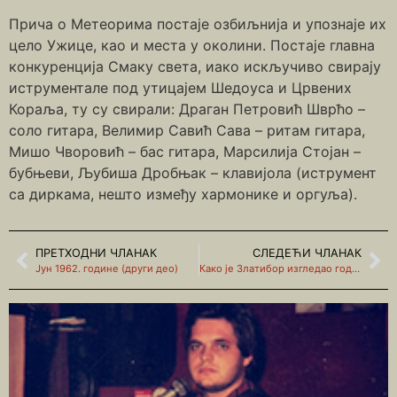
Прича о Метеорима постаје озбиљнија и упознаје их
цело Ужице, као и места у околини. Постаје главна
конкуренција Смаку света, иако искључиво свирају
иструментале под утицајем Шедоуса и Црвених
Кораља, ту су свирали: Драган Петровић Шврћо –
соло гитара, Велимир Савић Сава – ритам гитара,
Мишо Чворовић – бас гитара, Марсилија Стојан –
бубњеви, Љубиша Дробњак – клавијола (иструмент
са диркама, нешто између хармонике и оргуља).
ПРЕТХОДНИ ЧЛАНАК
СЛЕДЕЋИ ЧЛАНАК
Јун 1962. године (други део)
Како је Златибор изгледао године 1962. године?