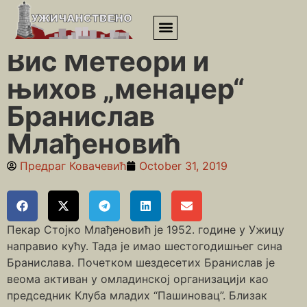
Почетна
»
Уметници
»
Вис Метеори и њихов „менаџер“
Бранислав Млађеновић
Вис Метеори и
њихов „менаџер“
Бранислав
Млађеновић
Предраг Ковачевић
October 31, 2019
Пекар Стојко Млађеновић је 1952. године у Ужицу
направио кућу. Тада је имао шестогодишњег сина
Бранислава. Почетком шездесетих Бранислав је
веома активан у омладинској организацији као
председник Клуба младих “Пашиновац”. Близак