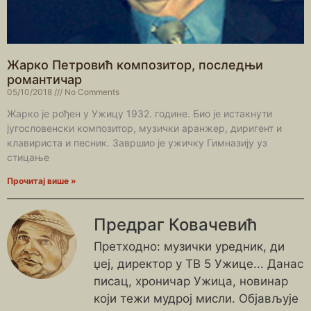
Жарко Петровић композитор, последњи
романтичар
05/10/2018
No Comments
Жарко је рођен у Ужицу 1932. године. Био је истакнути
југословенски композитор, музички аранжер, диригент и
клавириста и песник. Завршио је ужичку Гимназију уз
стицање
Прочитај више »
Предраг Ковачевић
Претходно: музички уредник, ди
џеј, директор у ТВ 5 Ужице... Данас
писац, хроничар Ужица, новинар
који тежи мудрој мисли. Објављује