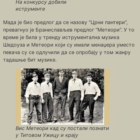
На конкурсу добили
иструменте
Мада је био предлог да се назову “Црни пантери”,
превагнуо је Бранислављев предлог “Метеори”. У то
време је била у тренду иструментална музика
Шедоуза и Метеори који су имали менаџера уместо
певача су се одлучили да се опробају у том жанру
тадашње бит музике.
Вис Метеори кад су постали познати
у Титовом Ужицу и крају