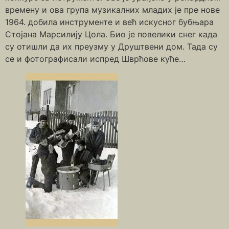
времену и ова група музикалних младих је пре нове
1964. добила инструменте и већ искусног бубњара
Стојана Марсилију Цола. Био је повелики снег када
су отишли да их преузму у Друштвени дом. Тада су
се и фотографисали испред Шврћове куће…