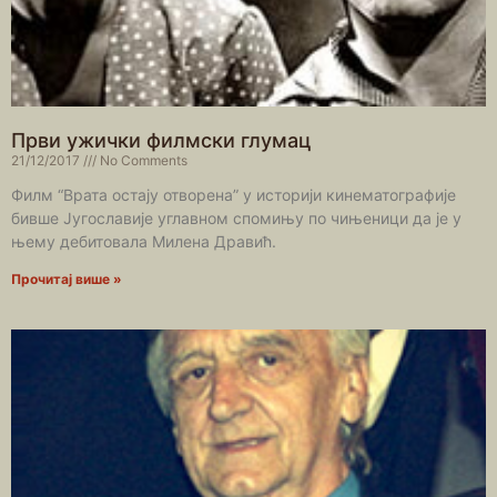
Први ужички филмски глумац
21/12/2017
No Comments
Филм “Врата остају отворена” у историји кинематографије
бивше Југославије углавном спомињу по чињеници да је у
њему дебитовала Милена Дравић.
Прочитај више »