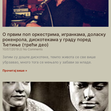
О првим поп оркестрима, игранкама, доласку
рокенрола, дискотекама у граду поред
Ђетиње (трећи део)
10/07/2019
No Comments
Затим су дошле дискотеке, темпо живота се све више
убрзавао, много тога се мењало у забави за младе.
Прочитај више »