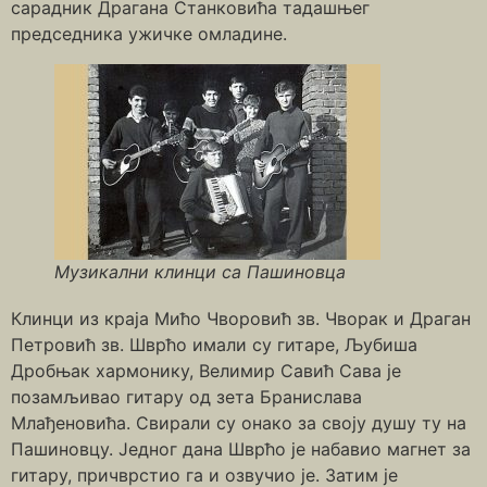
сарадник Драгана Станковића тадашњег
председника ужичке омладине.
Музикални клинци са Пашиновца
Клинци из краја Мићо Чворовић зв. Чворак и Драган
Петровић зв. Шврћо имали су гитаре, Љубиша
Дробњак хармонику, Велимир Савић Сава је
позамљивао гитару од зета Бранислава
Млађеновића. Свирали су онако за своју душу ту на
Пашиновцу. Једног дана Шврћо је набавио магнет за
гитару, причврстио га и озвучио је. Затим је