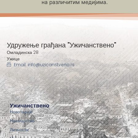
на различитим медијима.
Удружење грађана "Ужичанствено"
Омладинска 28
Ужице
Email: info@uzicanstveno.rs
Ужичанствено
Новотарије
Неимарство
Личности