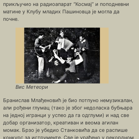
прикључио на радиоапарат “Космај” и поподневни
матине у Клубу младих Пашиновца је могла да
почне.
Вис Метеори
Бранислав Млађеновић је био потпуно немузикалан,
али рођени глумац (тако је због недоласка бубњара
на једној игранци у успео да га одглуми) и над све
добар организатор, креативан и веома агилан
момак. Брзо је убедио Станковића да се распише
конкурс за иструменте. Све је урађено у рекордном