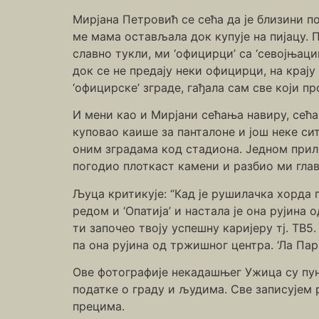
Мирјана Петровић се сећа да је близини п
ме мама остављала док купује на пијацу. П
славно тукли, ми ‘официрци’ са ‘севојњаци
док се не предају неки официрци, на крају
‘официрске’ зграде, гађала сам све који п
И мени као и Мирјани сећања навиру, сећ
куповао каише за панталоне и још неке сит
оним зградама код стадиона. Једном прил
погодио плоткаст камени и разбио ми гла
Љуца критикује: “Кад је рушилачка хорда п
редом и ‘Опатија’ и настала је она рујина о
ти започео твоју успешну каријеру тј. ТВ5. 
па она рујина од тржишног центра. ‘Ла Пар
Ове фотографије некадашњег Ужица су пун
податке о граду и људима. Све записујем 
прецима.