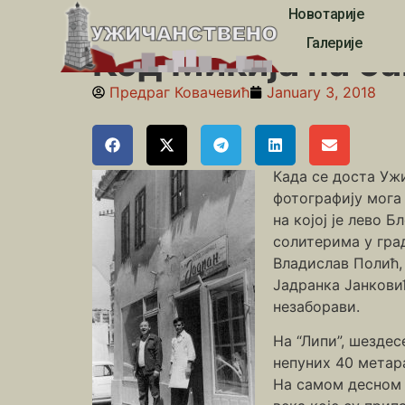
Новотарије
Почетна
»
Занатлије
»
Код Микија на баклаве
Галерије
Код Микија на б
Предраг Ковачевић
January 3, 2018
Када се доста Ужи
фотографију мога 
на којој је лево 
солитерима у гра
Владислав Полић,
Јадранка Јанкови
незаборави.
На “Липи”, шездес
непуних 40 метара
На самом десном ћ