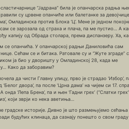
осластичарнице “Јадрана” била је опанчарска радња њен
равили су црвене опанчиће или балетанке за девојчице.
ма’, Омладинска против Блока ‘Ц’. Мене је једном покој
 сам се зарозала од страха и плача, па ме пустио… А к
рођу капију од Обрада столара, према диспанзеру. Ха, ка
ам се опанчића. У опанчарској радњи Даниловића сам
нице. Сећам се и битака. Ратовале су и “Жуте зграде” 
иком ја био у дворишту у Омладинској 28, када ме
ву… Како да заборавим?
очела да чисти Главну улицу, прво је страдао ‘Избор’, п
д ‘Белог двора’, па после ‘Црна дама’ на чијем си 17. спр
А онда ‘Лепа Брена’, па и њен ‘Гадни грех’ (“Слатки грех”
из’, који зврји ко нека аветиња…
е градске историје. Дивно је што размењујемо сећања
ради будућих клинаца, да сазнају понешто о свом граду