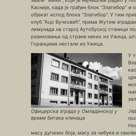
Касније, када је грађен блок “Златибор” и
објекат испод блока “Златибор”. У тим пр
клуб “Ацо Вучковић”, према Жутим зградам
лимунада на старој Аутобуској станици п
разиковања од стране неких из Ужица, шта
Горанцима нестали из Ужица.
У 
Вла
као
црк
мог
њег
зал
Јад
Официрска зграда у Омладинској у
време битака клинаца
пос
Нос
масу дугиних боја, масу за чибуке и свиле