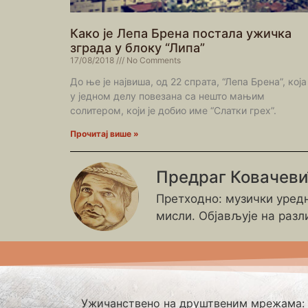
Како је Лепа Брена постала ужичка
зграда у блоку “Липа”
17/08/2018
No Comments
До ње је највиша, од 22 спрата, “Лепа Брена”, која 
у једном делу повезана са нешто мањим
солитером, који је добио име “Слатки грех”.
Прочитај више »
Предраг Ковачев
Претходно: музички уредн
мисли. Објављује на разл
Ужичанствено на друштвеним мрежама: