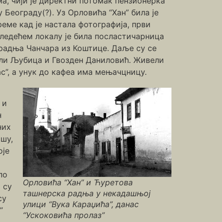
а, чији је директни потомак пензионерка
Београду(?). Уз Орловића “Хан” била је
реме кад је настала фотографија, први
следећем локалу је била посластичарница
а радња Чанчара из Коштице. Даље су се
жали Љубица и Гвозден Даниловић. Живели
с”, а унук до кафеа има мењачцницу.
 и
н
них
шу,
оје
по
Орловића “Хан” и Ћуретова
 су
ташнерска радња у некадашњој
су
улици “Вука Караџића”, данас
”
“Ускоковића пролаз”