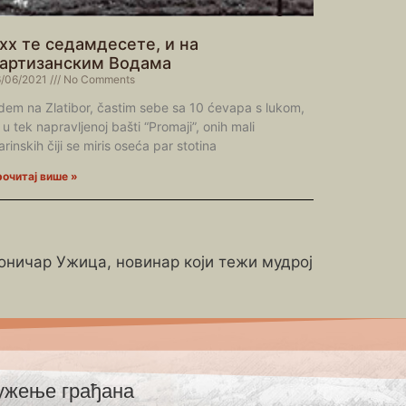
хх те седамдесете, и на
артизанским Водама
/06/2021
No Comments
em na Zlatibor, častim sebe sa 10 ćevapa s lukom,
 u tek napravljenoj bašti “Promaji”, onih mali
arinskih čiji se miris oseća par stotina
очитај више »
роничар Ужица, новинар који тежи мудрој
ужење грађана