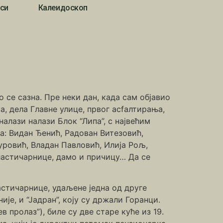
си
Калеидоскоп
 се сазна. Пре неки дан, кадa сам објавио
а, дела Главне улице, првог асfалтирања,
 налази налази Блок “Липа”, с највећим
а: Видан Ђенић, Радован Витезовић,
ровић, Владан Павловић, Илија Рољ,
ластичарнице, дамо и причицу… Да се
астичарнице, удаљене једна од друге
ије, и “Јадран”, коју су држали Горанци.
пролаз”), биле су две старе куће из 19.