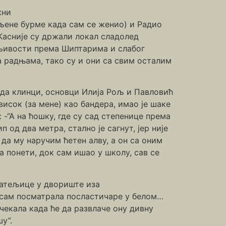
жни
упљене бурме када сам се женио) и Радио
 Касније су држали локал сладолед
ељивости према Шиптарима и слабог
а радњама, тако су и они са свим осталим
ада клинци, основци Илија Рољ и Павловић
 висок (за мене) као бандера, имао је шаке
 -“А на ћошку, где су сад степенице према
п од два метра, стално је сагнут, јер није
 да му наручим ћетен алву, а он са оним
 понети, док сам ишао у школу, сав се
јатељице у двориште иза
а сам посматрала посластичаре у белом…
 чекала када ће да развлаче ону дивну
у”.