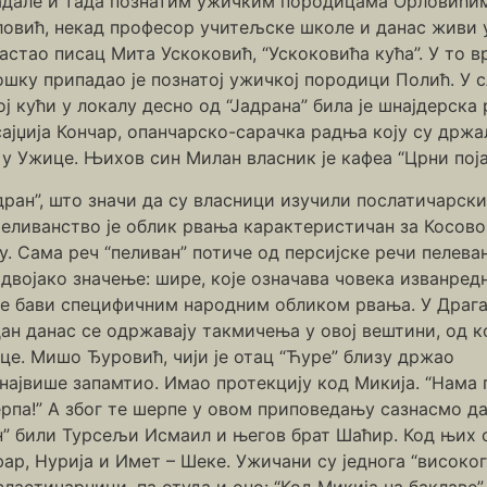
падале и тада познатим ужичким породицама Орловићим
овић, некад професор учитељске школе и данас живи у 
драстао писац Мита Ускоковић, “Ускоковића кућа”. У то в
ошку припадао је познатој ужичкој породици Полић. У 
ћој кући у локалу десно од “Јадрана” била је шнајдерск
 сајџија Кончар, опанчарско-сарачка радња коју су др
 у Ужице. Њихов син Милан власник је кафеа “Црни поја
ран”, што значи да су власници изучили послатичарски
Пеливанство је облик рвања карактеристичан за Косово
у. Сама реч “пеливан” потиче од персијске речи пелева
а двојако значење: шире, које означава човека изванред
 се бави специфичним народним обликом рвања. У Драга
дан данас се одржавају такмичења у овој вештини, од к
ице. Мишо Ђуровић, чији је отац “Ћуре” близу држао
највише запамтио. Имао протекцију код Микија. “Нама 
рпа!” А због те шерпе у овом приповедању сазнасмо да
” били Турсељи Исмаил и његов брат Шаћир. Код њих 
ар, Нурија и Имет – Шеке. Ужичани су једнога “високог
сластичарници, па отуда и оно: “Код Микија на баклаве”.