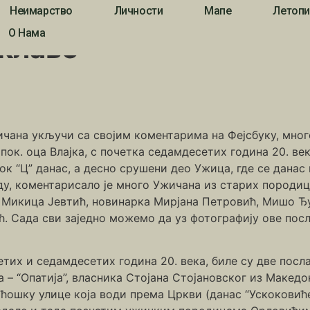
Неимарство
Личности
Мапе
Летопи
О Нама
аклаве
чана укључи са својим коментарима на Фејсбуку, много
пок. оца Влајка, с почетка седамдесетих година 20. век
Блок “Ц” данас, а десно срушени део Ужица, где се данас
ду, коментарисало је много Ужичана из старих породиц
 Микица Јевтић, новинарка Мирјана Петровић, Мишо Ђу
ћ. Сада сви заједно можемо да уз фотографију ове пос
етих и седамдесетих година 20. века, биле су две посл
 – “Опатија”, власника Стојана Стојановског из Македон
ошку улице која води према Цркви (данас “Ускоковићев 