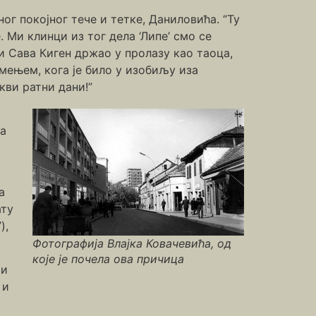
ог покојног тече и тетке, Даниловића. “Ту
 Ми клинци из тог дела ‘Липе’ смо се
ни Сава Киген држао у пролазу као таоца,
амењем, кога је било у изобиљу иза
кви ратни дани!”
са
а
ату
),
Фотографија Влајка Ковачевића, од
које је почела ова причица
 и
 и