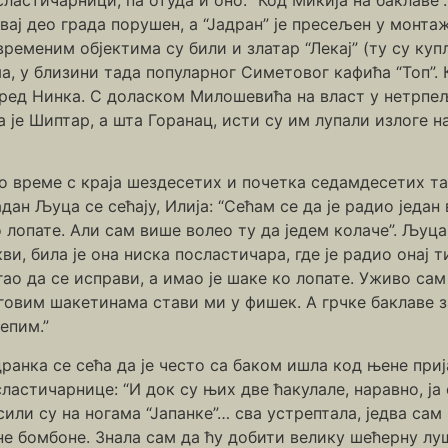
 овај део града порушен, а “Јадран” је пресељен у монта
ивременим објектима су били и златар “Лекај” (ту су к
а, у близини тада популарног Симетовог кафића “Топ”.
оред Нинка. С доласком Милошевића на власт у нетрп
 је Шиптар, а шта Горанац, исти су им лупали излоге н
то време с краја шездесетих и почетка седамдесетих т
дан Љуца се сећају, Илија: “Сећам се да је радио један
 лопате. Али сам више волео ту да једем колаче”. Љуца:
ви, била је она ниска посластичара, где је радио онај ти
ао да се исправи, а имао је шаке ко лопате. Уживо сам
овим шакетинама стави ми у фишек. А грчке баклаве за
епим.”
ранка се сећа да је често са баком ишла код њене при
ластичарнице: “И док су њих две ћакулале, наравно, ј
или су на ногама “Јапанке”… сва устрептала, једва сам
не бомбоне. Знала сам да ћу добити велику шећерну луш