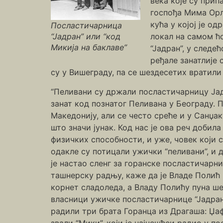
века које су при
госпођа Мима Орл
кућа у којој је о
Посластичарница
“Јадран” или “код
локал на самом ћ
Микија на баклаве”
“Јадран”, у следе
ређале занатлије
су у Вишеграду, па се шездесетих вратили
“Пеливани су држали посластичарницу Јад
занат код познатог Пеливана у Београду. 
Македонију, али се често среће и у Санџак
што значи јунак. Код нас је ова реч добил
физичких способности, и уже, човек који
одакле су потицали ужички “пеливани”, и 
је настао сленг за горанске посластичарн
ташнерску радњу, каже да је Владе Полић 
корнет сладоледа, а Владу Полићу пуна ше
власници ужичке посластичарнице “Јадран
радили три брата Горанца из Драгаша: Џаф
звали “Мики”, који је најчешћеи радио у по