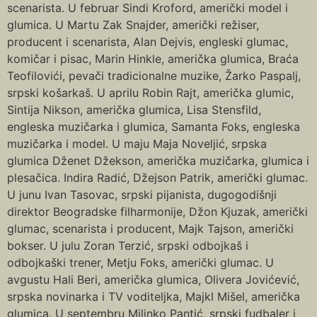
scenarista. U februar Sindi Kroford, američki model i
glumica. U Martu Zak Snajder, američki režiser,
producent i scenarista, Alan Dejvis, engleski glumac,
komičar i pisac, Marin Hinkle, američka glumica, Braća
Teofilovići, pevači tradicionalne muzike, Žarko Paspalj,
srpski košarkaš. U aprilu Robin Rajt, američka glumic,
Sintija Nikson, američka glumica, Lisa Stensfild,
engleska muzičarka i glumica, Samanta Foks, engleska
muzičarka i model. U maju Maja Noveljić, srpska
glumica Dženet Džekson, američka muzičarka, glumica i
plesačica. Indira Radić, Džejson Patrik, američki glumac.
U junu Ivan Tasovac, srpski pijanista, dugogodišnji
direktor Beogradske filharmonije, Džon Kjuzak, američki
glumac, scenarista i producent, Majk Tajson, američki
bokser. U julu Zoran Terzić, srpski odbojkaš i
odbojkaški trener, Metju Foks, američki glumac. U
avgustu Hali Beri, američka glumica, Olivera Jovićević,
srpska novinarka i TV voditeljka, Majkl Mišel, američka
glumica. U septembru Milinko Pantić, srpski fudbaler i