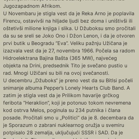
Jugozapadnom Afrikom.
U Novembaru je stigla vest da je Reka Arno je poplavila
Firencu, ostavivši na hiljade ljudi bez doma i uništivši ili
oštetivši milione knjiga i slika. U Džuboksu smo pročitali
da su se sreli se Joko Ono i Džon Lenon, i da je otvoren
prvi butik u Beogradu “Eva”. Veliku pažnju Užičana je
izazvala vest da je 27, novembra 1966. Počela sa radom
Hidroelektrana Bajina Bašta (365 MW), najvećeg
objekta na Drini, predsednik Tito je svečano pustio u
rad. Mnogi Užičani su bili na ovoj svečanosti.
U decembru „Džuboks“ je preno vest da su Bitlsi počeli
snimanje albuma Pepper’s Lonely Hearts Club Band. A
zatim je stigla vest da je Prilikom havarije grčkog
feribota “Heraklion”, koji je potonuo tokom nevremena
kod ostrva Melos, poginula su 234 putnika i člana
posade. Pročitali smo u „Politici“ da je 8. decembara da
je Sporazum o zabrani nuklearnog oružja u svemiru
potpisalo 28 zemalja, uključujući SSSR i SAD. Da je