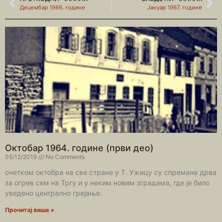
Децембар 1966. године
Јануар 1967. године
Октобар 1964. године (први део)
05/12/2019
No Comments
очетком октобра на све стране у Т. Ужицу су спремана дрва
за огрев сем на Тргу и у неким новим зградама, где је било
уведено централно грејање.
Прочитај више »