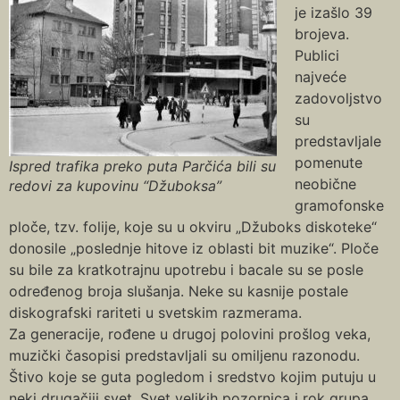
je izašlo 39
brojeva.
Publici
najveće
zadovoljstvo
su
predstavljale
pomenute
Ispred trafika preko puta Parčića bili su
neobične
redovi za kupovinu “Džuboksa”
gramofonske
ploče, tzv. folije, koje su u okviru „Džuboks diskoteke“
donosile „poslednje hitove iz oblasti bit muzike“. Ploče
su bile za kratkotrajnu upotrebu i bacale su se posle
određenog broja slušanja. Neke su kasnije postale
diskografski rariteti u svetskim razmerama.
Za generacije, rođene u drugoj polovini prošlog veka,
muzički časopisi predstavljali su omiljenu razonodu.
Štivo koje se guta pogledom i sredstvo kojim putuju u
neki drugačiji svet. Svet velikih pozornica i rok grupa