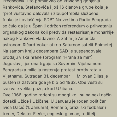
Predsednik Tito pomilovao od krivičnog gonjenja
Rankovića, Stefanovića i još 16 članova grupe koja je
“protivustavno delovala i zloupotrebila službene
funkcije i ovlašćenja SDB”. Na vestima Radio Beograda
se čulo da je u Španiji održan referendum o prihvatanju
organskog zakona koji predviđa restaurisanje monarhije
nakog Frankove vladavine. A zatim je Američki
astronom Ričard Voker otkrio Saturnov satelit Epimetej.
Na samom kraju decembara SAD je suspendovale
prodaju viška hrane (program “Hrana za mir”)
Jugoslaviji jer ona trguje sa Severnim Vijetnamom.
Beogradska milicija rasteruje protest protiv rata u
Vijetnamu. Sutradan 31. decembar — Milovan Đilas je
pušten iz zatvora gde je bio od 1962. Obe vesti su
izazvale veliku pažnju kod Užičana.
Ove 1966. godine rođeni su mnogi koji su na neki način
dotakli Užice i Užičane. U Januaru je rođen političar
Ivica Dačić (1. Januara), Romario, brazilski fudbaler i
trener, Dekster Flečer, engleski glumac, reditelj i