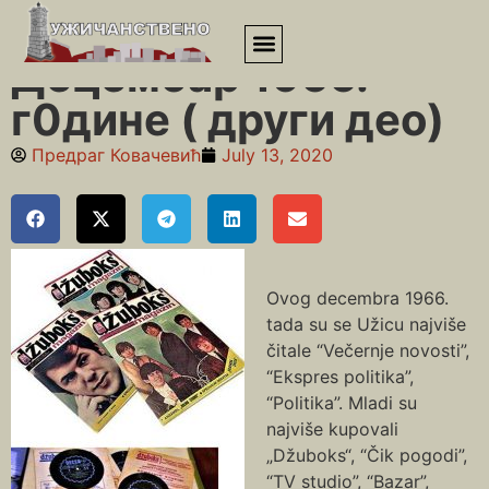
Почетна
»
Шездесете
»
Децембар 1966. г0дине ( други део)
Децембар 1966.
г0дине ( други део)
Предраг Ковачевић
July 13, 2020
Ovog decembra 1966.
tada su se Užicu najviše
čitale “Večernje novosti”,
“Ekspres politika”,
“Politika”. Mladi su
najviše kupovali
„Džuboks“, “Čik pogodi”,
“TV studio”, “Bazar”,