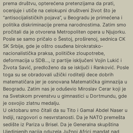
prema društvu, opterećena pretenzijama da prati,
ocenjuje i utiče na celokupni društveni život što je
“antisocijalističkih pojava”, u Beogradu je primećena i
politika diskriminacije prema narodnostima. Zatim smo
pročitali da je otvorena Metropoliten opera u Njujorku.
Posle se samo pričalo o Šestoj, proširenoj, sednica CK
SK Srbije, gde je oštro osuđena birokratsko-
nacionalistička praksa, političke zloupotrebe,
deformacija u SDB…, iz partije isključeni Vojin Lukić i
Života Savić, predloženo da se isključi i Ranković. Posle
toga su se obradovali užički roditelji dece dobrih
matematičara jer je osnovana Matematička gimnazija u
Beogradu. Zatim nas je oduševio Miroslav Cerar koji je
na Svetskom prvenstvu u gimnastici u Dortmundu, gde
je osvojio zlatnu medalju.
U oktobaru smo čitali da su Tito i Gamal Abdel Naser u
Indiji, razgovori o nesvrstanosti. Da je NATO premešta
sedište iz Pariza u Brisel. Da je Generalna skupština
Ujedinjenih nacija oduzela Južnoj Africi mandat nad