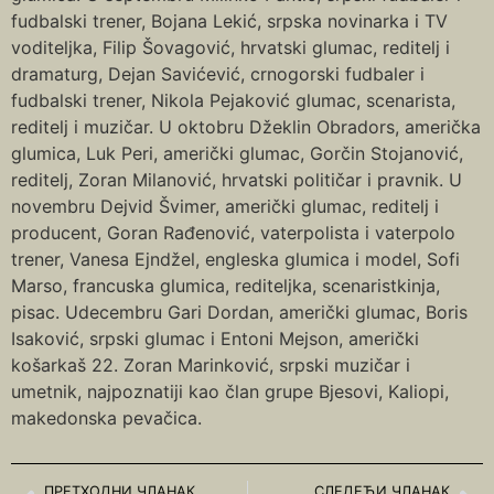
fudbalski trener, Bojana Lekić, srpska novinarka i TV
voditeljka, Filip Šovagović, hrvatski glumac, reditelj i
dramaturg, Dejan Savićević, crnogorski fudbaler i
fudbalski trener, Nikola Pejaković glumac, scenarista,
reditelj i muzičar. U oktobru Džeklin Obradors, američka
glumica, Luk Peri, američki glumac, Gorčin Stojanović,
reditelj, Zoran Milanović, hrvatski političar i pravnik. U
novembru Dejvid Švimer, američki glumac, reditelj i
producent, Goran Rađenović, vaterpolista i vaterpolo
trener, Vanesa Ejndžel, engleska glumica i model, Sofi
Marso, francuska glumica, rediteljka, scenaristkinja,
pisac. Udecembru Gari Dordan, američki glumac, Boris
Isaković, srpski glumac i Entoni Mejson, američki
košarkaš 22. Zoran Marinković, srpski muzičar i
umetnik, najpoznatiji kao član grupe Bjesovi, Kaliopi,
makedonska pevačica.
ПРЕТХОДНИ ЧЛАНАК
СЛЕДЕЋИ ЧЛАНАК