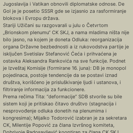
Jugoslavija i Vatikan obnovili diplomatske odnose. De
Gol je je posetio SSSR gde se izjasnio za rasformiranje
blokova i Evropu država.
Stariji Užičani su razgovarali u julu o Četvrtom
„Brionskom plenumu“ CK SKJ, a nama mladima ništa nije
bilo jasno, na kojem je doneta Odluka: reorganizacija
organa Državne bezbednosti a iz rukovodstva partije je
isključen Svetislav Stefanović Ćeća i prihvaćena je
ostavka Aleksandra Rankovića na sve funkcije. Podnet
je Izveštaj Komisije (formirane 16. juna): DB je monopol
pojedinaca, postoje tendencije da se postavi iznad
društva, korišćeno je prisluškivanje ljudi i ustanova, i
filtriranje informacija za funkcionere.
Prema rečima Tita: “deformacije” SDB stvorile su bile
sistem koji je pritiskao čitavo društvo (stagnacija i
nesprovođenje odluka donetih na plenumima i
kongresima); Mijalko Todorović izabran je za sekretara
CK, Milentije Popović za člana Izvršnog komiteta,
Dobrivoje Radosavljević kooptiran za člana CK SKJ.