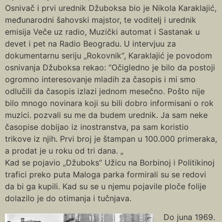
Osnivač i prvi urednik Džuboksa bio je Nikola Karaklajić,
međunarodni šahovski majstor, te voditelj i urednik
emisija Veče uz radio, Muzički automat i Sastanak u
devet i pet na Radio Beogradu. U intervjuu za
dokumentarnu seriju „Rokovnik“, Karaklajić je povodom
osnivanja Džuboksa rekao: “Očigledno je bilo da postoji
ogromno interesovanje mladih za časopis i mi smo
odlučili da časopis izlazi jednom mesečno. Pošto nije
bilo mnogo novinara koji su bili dobro informisani o rok
muzici. pozvali su me da budem urednik. Ja sam neke
časopise dobijao iz inostranstva, pa sam koristio
trikove iz njih. Prvi broj je štampan u 100.000 primeraka,
a prodat je u roku od tri dana. „
Kad se pojavio „Džuboks” Užicu na Borbinoj i Politikinoj
trafici preko puta Maloga parka formirali su se redovi
da bi ga kupili. Kad su se u njemu pojavile ploče folije
dolazilo je do otimanja i tučnjava.
Do juna 1969.