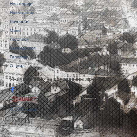
Новотарије
Неимарство
Личности
Мапе
Летописи
Калеидоскоп
Галерије
О нама
Ужичанствено на друштвеним мрежама:
© 2018 | Бруе