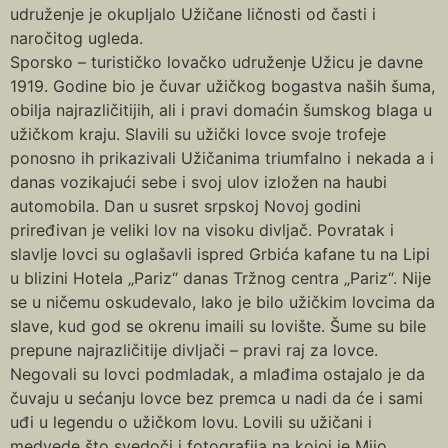
udruženje je okupljalo Užičane ličnosti od časti i
naročitog ugleda.
Sporsko – turističko lovačko udruženje Užicu je davne
1919. Godine bio je čuvar užičkog bogastva naših šuma,
obilja najrazličitijih, ali i pravi domaćin šumskog blaga u
užičkom kraju. Slavili su užički lovce svoje trofeje
ponosno ih prikazivali Užičanima triumfalno i nekada a i
danas vozikajući sebe i svoj ulov izložen na haubi
automobila. Dan u susret srpskoj Novoj godini
priređivan je veliki lov na visoku divljač. Povratak i
slavlje lovci su oglašavli ispred Grbića kafane tu na Lipi
u blizini Hotela „Pariz“ danas Tržnog centra „Pariz“. Nije
se u ničemu oskudevalo, lako je bilo užičkim lovcima da
slave, kud god se okrenu imaili su lovište. Šume su bile
prepune najrazličitije divljači – pravi raj za lovce.
Negovali su lovci podmladak, a mlađima ostajalo je da
čuvaju u sećanju lovce bez premca u nadi da će i sami
uđi u legendu o užičkom lovu. Lovili su užičani i
medvede što svedoči i fotografija na kojoj je Mijo