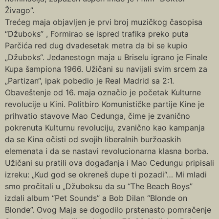
Živago”.
Trećeg maja objavljen je prvi broj muzičkog časopisa
“Džuboks” , Formirao se ispred trafika preko puta
Parčića red dug dvadesetak metra da bi se kupio
„Džuboks“. Jedanestogn maja u Briselu igrano je Finale
Kupa šampiona 1966. Užičani su navijali svim srcem za
„Partizan“, ipak pobedio je Real Madrid sa 2:1.
Obaveštenje od 16. maja označio je početak Kulturne
revolucije u Kini. Politbiro Komunističke partije Kine je
prihvatio stavove Mao Cedunga, čime je zvanično
pokrenuta Kulturnu revoluciju, zvanično kao kampanja
da se Kina očisti od svojih liberalnih buržoaskih
elemenata i da se nastavi revolucionarna klasna borba.
Užičani su pratili ova događanja i Mao Cedungu pripisali
izreku: „Kud god se okreneš dupe ti pozadi“… Mi mladi
smo pročitali u „Džuboksu da su “The Beach Boys”
izdali album “Pet Sounds” a Bob Dilan “Blonde on
Blonde”. Ovog Maja se dogodilo prstenasto pomračenje