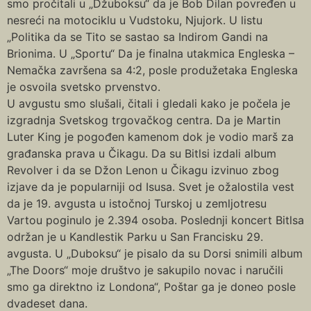
smo pročitali u „Džuboksu“ da je Bob Dilan povređen u
nesreći na motociklu u Vudstoku, Njujork. U listu
„Politika da se Tito se sastao sa Indirom Gandi na
Brionima. U „Sportu“ Da je finalna utakmica Engleska –
Nemačka završena sa 4:2, posle produžetaka Engleska
je osvoila svetsko prvenstvo.
U avgustu smo slušali, čitali i gledali kako je počela je
izgradnja Svetskog trgovačkog centra. Da je Martin
Luter King je pogođen kamenom dok je vodio marš za
građanska prava u Čikagu. Da su Bitlsi izdali album
Revolver i da se Džon Lenon u Čikagu izvinuo zbog
izjave da je popularniji od Isusa. Svet je ožalostila vest
da je 19. avgusta u istočnoj Turskoj u zemljotresu
Vartou poginulo je 2.394 osoba. Poslednji koncert Bitlsa
održan je u Kandlestik Parku u San Francisku 29.
avgusta. U „Duboksu“ je pisalo da su Dorsi snimili album
„The Doors“ moje društvo je sakupilo novac i naručili
smo ga direktno iz Londona“, Poštar ga je doneo posle
dvadeset dana.