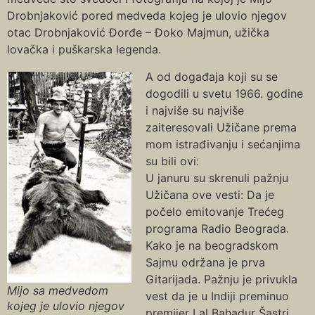
Drobnjaković pored medveda kojeg je ulovio njegov
otac Drobnjaković Đorđe – Đoko Majmun, užička
lovačka i puškarska legenda.
A od događaja koji su se
dogodili u svetu 1966. godine
i najviše su najviše
zaiteresovali Užičane prema
mom istrađivanju i sećanjima
su bili ovi:
U januru su skrenuli pažnju
Užičana ove vesti: Da je
počelo emitovanje Trećeg
programa Radio Beograda.
Kako je na beogradskom
Sajmu održana je prva
Gitarijada. Pažnju je privukla
Mijo sa medvedom
vest da je u Indiji preminuo
kojeg je ulovio njegov
premijer Lal Bahadur Šastri