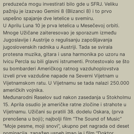
preduzeća mogu investirati bilo gde u SFRJ. Veliku
pažnju je izazvao Gemini 8 (Blizanci 8) i to prvo
uspešno spajanje dve letelice u svemiru.
U Aprilu Luna 10 je prva letelica u Mesečevoj orbiti.
Mnoge Užičane zaiteresovao je sporazum između
Jugoslavije i Austrije o regulisanju zapošljavanja
jugoslovenskih radnika u Austriji. Tada se svirala
protesna muzika, gitara i usna harmonika po uzoru na
Ivicu Percla su bili glavni istrumenti. Protestovalo se što
su bombarderi Američkog ratnog vazduhoplovstva
izveli prve vazdušne napade na Severni Vijetnam u
Vijetnamskom ratu. U Vijetnamu se tada nalazi 250.000
američkih vojnika.
Međunarodni Raselov sud nakon zasedanja u Stokholmu
15. Aprila osudio je američke ratne zločine i strahote u
Vijetnamu. Užičani su pratili 38. dodelu Oskara, (prva
prenošena u boji); najbolji film “The Sound of Music”
“Moje pesme, moji snovi”, ukupno pet nagrada od deset
nominacija, zapažen uspeh imao je i film “Doktor