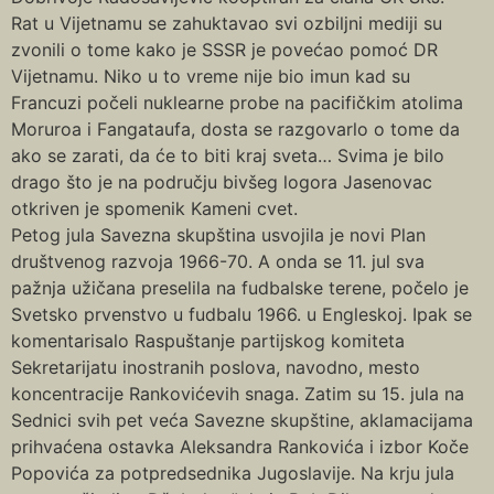
Rat u Vijetnamu se zahuktavao svi ozbiljni mediji su
zvonili o tome kako je SSSR je povećao pomoć DR
Vijetnamu. Niko u to vreme nije bio imun kad su
Francuzi počeli nuklearne probe na pacifičkim atolima
Moruroa i Fangataufa, dosta se razgovarlo o tome da
ako se zarati, da će to biti kraj sveta… Svima je bilo
drago što je na području bivšeg logora Jasenovac
otkriven je spomenik Kameni cvet.
Petog jula Savezna skupština usvojila je novi Plan
društvenog razvoja 1966-70. A onda se 11. jul sva
pažnja užičana preselila na fudbalske terene, počelo je
Svetsko prvenstvo u fudbalu 1966. u Engleskoj. Ipak se
komentarisalo Raspuštanje partijskog komiteta
Sekretarijatu inostranih poslova, navodno, mesto
koncentracije Rankovićevih snaga. Zatim su 15. jula na
Sednici svih pet veća Savezne skupštine, aklamacijama
prihvaćena ostavka Aleksandra Rankovića i izbor Koče
Popovića za potpredsednika Jugoslavije. Na krju jula