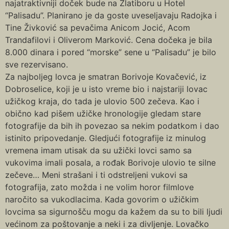
najatraktivniji doček bude na Zlatiboru u Hotel
“Palisadu”. Planirano je da goste uveseljavaju Radojka i
Tine Živković sa pevačima Anicom Jocić, Acom
Trandafilovi i Oliverom Marković. Cena dočeka je bila
8.000 dinara i pored “morske” sene u “Palisadu” je bilo
sve rezervisano.
Za najboljeg lovca je smatran Borivoje Kovačević, iz
Dobroselice, koji je u isto vreme bio i najstariji lovac
užičkog kraja, do tada je ulovio 500 zečeva. Kao i
obično kad pišem užičke hronologije gledam stare
fotografije da bih ih povezao sa nekim podatkom i dao
istinito pripovedanje. Gledjući fotografije iz minulog
vremena imam utisak da su užički lovci samo sa
vukovima imali posala, a rođak Borivoje ulovio te silne
zečeve… Meni strašani i ti odstreljeni vukovi sa
fotografija, zato možda i ne volim horor filmlove
naročito sa vukodlacima. Kada govorim o užičkim
lovcima sa sigurnošču mogu da kažem da su to bili ljudi
većinom za poštovanje a neki i za divljenje. Lovačko