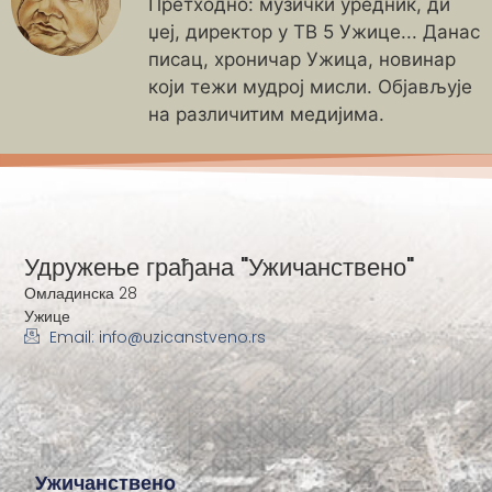
Претходно: музички уредник, ди
џеј, директор у ТВ 5 Ужице... Данас
писац, хроничар Ужица, новинар
који тежи мудрој мисли. Објављује
на различитим медијима.
Удружење грађана "Ужичанствено"
Омладинска 28
Ужице
Email: info@uzicanstveno.rs
Ужичанствено