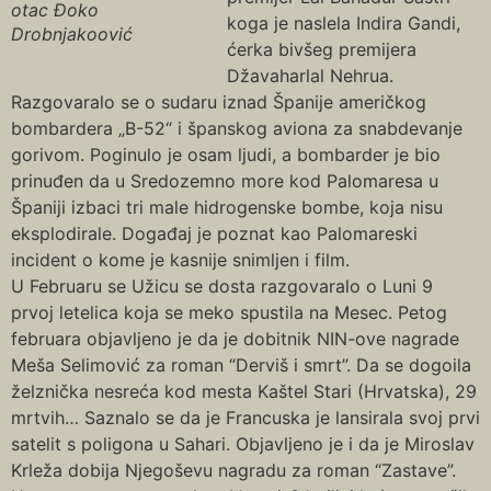
otac Đoko
koga je naslela Indira Gandi,
Drobnjakoović
ćerka bivšeg premijera
Džavaharlal Nehrua.
Razgovaralo se o sudaru iznad Španije američkog
bombardera „B-52“ i španskog aviona za snabdevanje
gorivom. Poginulo je osam ljudi, a bombarder je bio
prinuđen da u Sredozemno more kod Palomaresa u
Španiji izbaci tri male hidrogenske bombe, koja nisu
eksplodirale. Događaj je poznat kao Palomareski
incident o kome je kasnije snimljen i film.
U Februaru se Užicu se dosta razgovaralo o Luni 9
prvoj letelica koja se meko spustila na Mesec. Petog
februara objavljeno je da je dobitnik NIN-ove nagrade
Meša Selimović za roman “Derviš i smrt”. Da se dogoila
želznička nesreća kod mesta Kaštel Stari (Hrvatska), 29
mrtvih… Saznalo se da je Francuska je lansirala svoj prvi
satelit s poligona u Sahari. Objavljeno je i da je Miroslav
Krleža dobija Njegoševu nagradu za roman “Zastave”.