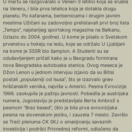
U martu se razgovaralo o Veneri-3 letilici koja se srušila
na Veneru, i bila prva letelica koja je dotakla drugu
planetu. Po kafanama, berbernicama i drugim javnim
mestima Užičani su zadovoljno prelistavali prvi broj lista
„Tempo“, najstarijeg sportskog magazina na Balkanu,
(izlazio do 2004. godine). U kome je pisalo o Svetskom
prvenstvu u hokeju na ledu, koje se održalo U Ljubljani
na kome je SSSR bio šampion. A Studenti su sa
oduševljenjem pričali kako je u Beogradu formirana
nova Beogradska autobuska stanica. Ovog meseca je
Džon Lenon u jednom intervjuu izjavio da su Bitlsi
postali „popularniji od Isusa”, što je izazvalo gnev
hrišćanskih vernika, najviše u Americi. Pesma Evrovizije
1966. zaokupila je pažnju javnosti. Pobedila je austrijska
numera, Jugoslaviju je predstavljala Berta Ambrož s
pesmom “Brez besed”, (što je bila prva evrovizijska
pesma na slovenskom jeziku, i zauzela 7 mesto. Završio
se Treći plenuma CK SKJ o smanjivanju saveznih
investicija i podršci Privrednoj reformi, odlučeno da