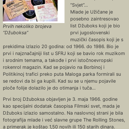
“Svjet”…
Mlade je Užičane je
posebno zaintresovao
list Džuboks koji je bio
Prvih nekoliko brojeva
“Džuboksa”
prvi jugoslovenski
muzički časopis koji je s
prekidima izlazio 20 godina: od 1966. do 1986. Bio je
prvi i najznačajniji list u SFRJ koji se bavio rok muzikom
i srodnim temama, a takođe i prvi istočnoevropski
rokenrol magazin. Kad se pojavio na Borbinoj i
Politikinoj trafici preko puta Maloga parka formirali su
se redovi da bi ga kupili. Kad su se u njemu pojavile
ploče folije dolazilo je do otimanja i tuča…
Prvi broj Džuboksa objavljen je 3. maja 1966. godine
kao specijalni dodatak časopisa Filmski svet, mada je
Džuboks izlazio samostalno. Na naslovnoj strani je bila
fotografija mlade i već slavne grupe The Rolling Stones,
a primerak je koštao 1,50 novih ili 150 starih dinara.