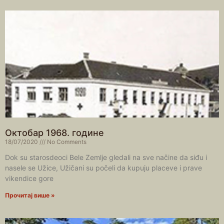
Октобар 1968. године
18/07/2020
No Comments
Dok su starosdeoci Bele Zemlje gledali na sve načine da siđu i
nasele se Užice, Užičani su počeli da kupuju placeve i prave
vikendice gore
Прочитај више »