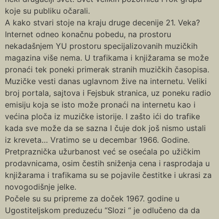
koje su publiku očarali.
A kako stvari stoje na kraju druge decenije 21. Veka?
Internet odneo konačnu pobedu, na prostoru
nekadašnjem YU prostoru specijalizovanih muzičkih
magazina više nema. U trafikama i knjižarama se može
pronaći tek poneki primerak stranih muzičkih časopisa.
Muzičke vesti danas uglavnom žive na internetu. Veliki
broj portala, sajtova i Fejsbuk stranica, uz poneku radio
emisiju koja se isto može pronaći na internetu kao i
većina ploča iz muzičke istorije. I zašto ići do trafike
kada sve može da se sazna I čuje dok još nismo ustali
iz kreveta… Vratimo se u decembar 1966. Godine.
Pretpraznička užurbanost već se osećala po užičkim
prodavnicama, osim čestih sniženja cena i rasprodaja u
knjižarama i trafikama su se pojavile čestitke i ukrasi za
novogodišnje jelke.
Počele su su pripreme za doček 1967. godine u
Ugostiteljskom preduzeću “Slozi “ je odlučeno da da