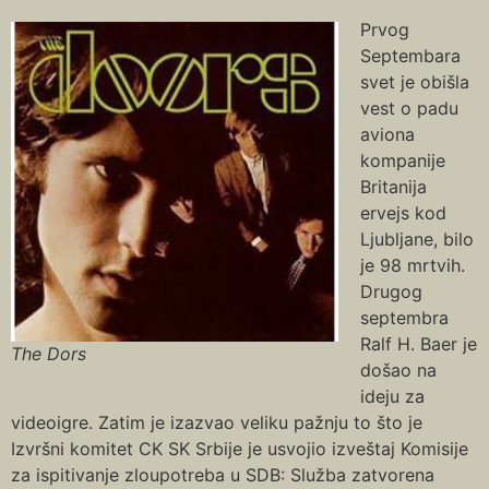
Prvog
Septembara
svet je obišla
vest o padu
aviona
kompanije
Britanija
ervejs kod
Ljubljane, bilo
je 98 mrtvih.
Drugog
septembra
Ralf H. Baer je
The Dors
došao na
ideju za
videoigre. Zatim je izazvao veliku pažnju to što je
Izvršni komitet CK SK Srbije je usvojio izveštaj Komisije
za ispitivanje zloupotreba u SDB: Služba zatvorena