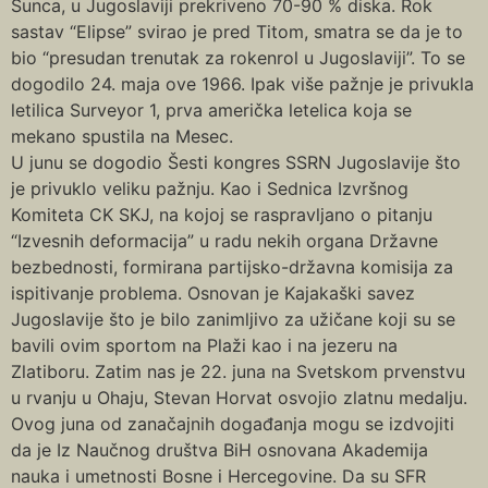
Sunca, u Jugoslaviji prekriveno 70-90 % diska. Rok
sastav “Elipse” svirao je pred Titom, smatra se da je to
bio “presudan trenutak za rokenrol u Jugoslaviji”. To se
dogodilo 24. maja ove 1966. Ipak više pažnje je privukla
letilica Surveyor 1, prva američka letelica koja se
mekano spustila na Mesec.
U junu se dogodio Šesti kongres SSRN Jugoslavije što
je privuklo veliku pažnju. Kao i Sednica Izvršnog
Komiteta CK SKJ, na kojoj se raspravljano o pitanju
“Izvesnih deformacija” u radu nekih organa Državne
bezbednosti, formirana partijsko-državna komisija za
ispitivanje problema. Osnovan je Kajakaški savez
Jugoslavije što je bilo zanimljivo za užičane koji su se
bavili ovim sportom na Plaži kao i na jezeru na
Zlatiboru. Zatim nas je 22. juna na Svetskom prvenstvu
u rvanju u Ohaju, Stevan Horvat osvojio zlatnu medalju.
Ovog juna od zanačajnih događanja mogu se izdvojiti
da je Iz Naučnog društva BiH osnovana Akademija
nauka i umetnosti Bosne i Hercegovine. Da su SFR