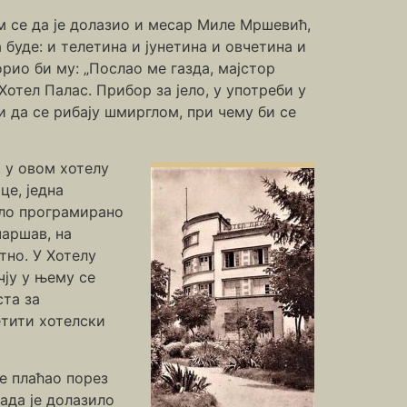
ам се да је долазио и месар Миле Мршевић,
 буде: и телетина и јунетина и овчетина и
рио би му: „Послао ме газда, мајстор
Хотел Палас. Прибор за јело, у употреби у
ли да се рибају шмирглом, при чему би се
, у овом хотелу
це, једна
било програмирано
чаршав, на
тно. У Хотелу
чју у њему се
ста за
етити хотелски
је плаћао порез
ада је долазило