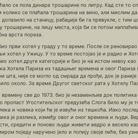
ћало се пола динара трошарине по литру. Кад сте то с
м колико се плаћала трошарина на вино, али мислим да 
 долазило на станицу, рабаџије би га превукле, с тим 
 трошарине, на лицу места, која би се потом наплаћив
бна врста пореза.
био први хотел у граду у то време. После се реновирао 
и хотел у Ужицу. У то време постојао је и радио и Хот
ио хотел друге категорије и био је на истом нивоу као
ика Хотела Париза из тадашњег времена и овог Париза к
и шта, није се могло од смрада да прође, док је раније
ило около. За време Другог светског рата у Хотелу Пал
времену све до 1973. био је незаменљив док политика н
о пропаст Угоститељског предузећа Слога било му је те
 лека и човека који ће је извући из тешкоћа. Иако пос
лика је разлика, између овог и оног времена и људи. Ве
ести, средити и поново људи живети ведро и весело ка
миром поједу наручено јело и попију своје пиће, без уз