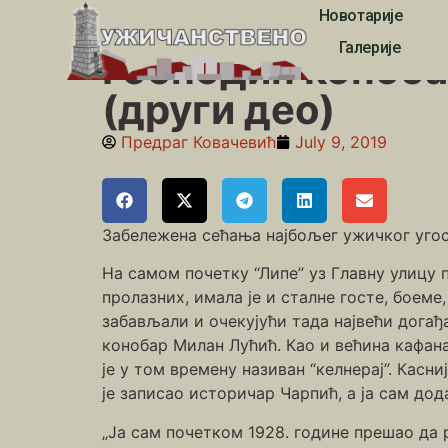
Новотарије
Почетна
»
Кафеџије и боеми
»
Господин конобар М
Галерије
Господин коноба
(други део)
Предраг Ковачевић
July 9, 2019
Забележена сећања најбољег ужичког уг
На самом почетку “Липе” уз Главну улицу п
пролазних, имала је и сталне госте, боеме
забављали и очекујући тада највећи догађа
конобар Милан Лућић. Као и већина кафана
је у том времену називан “келнерај”. Касн
је записао историчар Чарпић, а ја сам дод
„Ја сам почетком 1928. године прешао да р