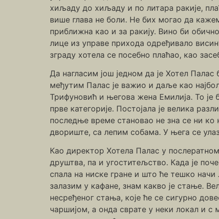
хиљаду до хиљаду и по литара ракије, пла
више глава не боли. Не бих могао да каже
приближна као и за ракију. Вино би обично
лице из управе прихода одређивало висину
зграду хотела се посебно плаћао, као засе
Да нагласим још једном да је Хотел Палас 
међутим Палас је важио и даље као најбољ
Трифуновић и његова жена Емилија. То је б
прве категорије. Постојала је велика разл
последње време становао не зна се ни ко н
двориште, са лепим собама. У њега се улаз
Као директор Хотела Палас у послератном 
друштва, па и угоститељство. Када је поче
спала на ниске гране и што ће тешко начи
залазим у кафане, знам какво је стање. Ве
несређеног стања, које ће се сигурно дов
чаршијом, а онда сврате у неки локал и с 