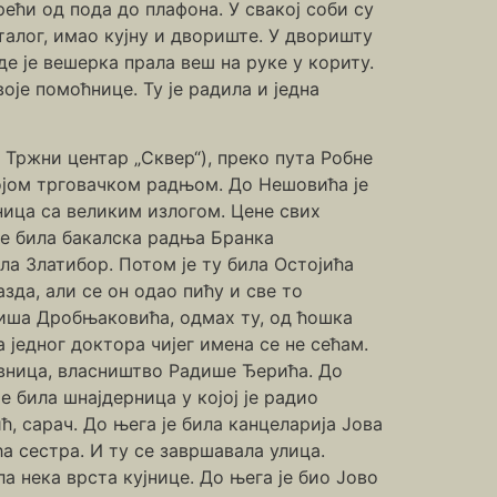
ећи од пода до плафона. У свакој соби су
сталог, имао кујну и двориште. У дворишту
где је вешерка прала веш на руке у кориту.
воје помоћнице. Ту је радила и једна
 Тржни центар „Сквер“), преко пута Робне
ојом трговачком радњом. До Нешовића је
вница са великим излогом. Цене свих
 је била бакалска радња Бранка
ла Златибор. Потом је ту била Остојића
зда, али се он одао пићу и све то
Миша Дробњаковића, одмах ту, од ћошка
 једног доктора чијег имена се не сећам.
авница, власништво Радише Ђерића. До
е била шнајдерница у којој је радио
, сарач. До њега је била канцеларија Јова
а сестра. И ту се завршавала улица.
а нека врста кујнице. До њега је био Јово