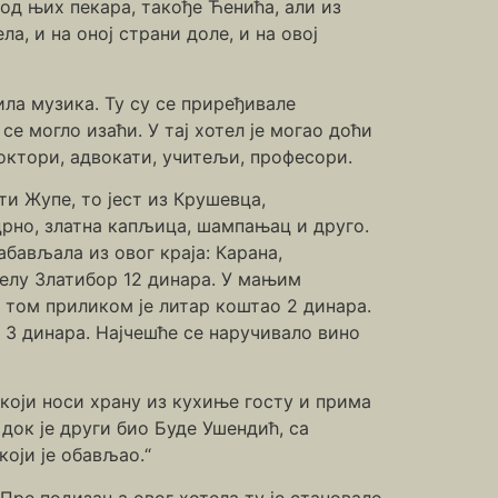
од њих пекара, такође Ћенића, али из
а, и на оној страни доле, и на овој
била музика. Ту су се приређивале
се могло изаћи. У тај хотел је могао доћи
доктори, адвокати, учитељи, професори.
ти Жупе, то јест из Крушевца,
црно, златна капљица, шампањац и друго.
абављала из овог краја: Карана,
телу Златибор 12 динара. У мањим
и том приликом је литар коштао 2 динара.
о 3 динара. Најчешће се наручивало вино
 који носи храну из кухиње госту и прима
 док је други био Буде Ушендић, са
оји је обављао.“
. Пре подизања овог хотела ту је становало