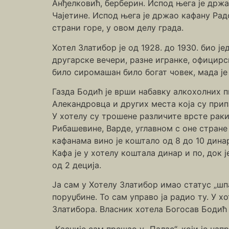
Анђелковић, берберин. Испод њега је држа
Чајетине. Испод њега је држао кафану Радо
страни горе, у овом делу града.
Хотел Златибор је од 1928. до 1930. био је
другарске вечери, разне игранке, официрск
било сиромашан било богат човек, мада је
Газда Бодић је врши набавку алкохолних пи
Алекандровца и других места која су прип
У хотелу су трошене различите врсте ракиј
Рибашевине, Варде, углавном с оне стран
кафанама вино је коштало од 8 до 10 динар
Кафа је у хотелу коштала динар и по, док 
од 2 деција.
Ја сам у Хотелу Златибор имао статус „шпа
поруџбине. То сам управо ја радио ту. У х
Златибора. Власник хотела Богосав Бодић 
„Касније сам прешао у „Палас“, који је на