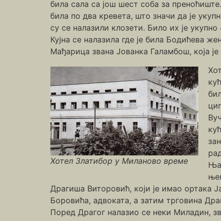
била сала са још шест соба за преноћиште
била по два кревета, што значи да је укуп
су се налазили клозети. Било их је укупно 
Кујна се налазила где је била Бодићева жен
Мађарица звана Јованка Галамбош, која је 
Хот
ку
бил
цип
Вуч
кућ
за
рад
Хотел Златибор у Миланово време
Ња
њег
Драгиша Виторовић, који је имао ортака Ја
Боровића, адвоката, а затим трговина Дра
Поред Драгог налазио се неки Миладин, зва