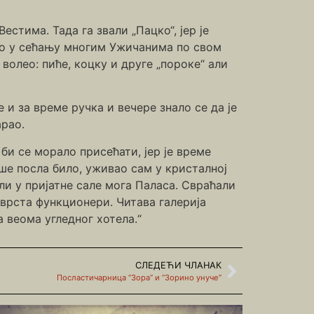
стима. Тада га звали „Пацко“, јер је
тао у сећању многим Ужичанима по свом
волео: пиће, коцку и друге „пороке“ али
 и за време ручка и вечере знало се да је
арао.
би се морало присећати, јер је време
ше посла било, уживао сам у кристалној
и у пријатне сале мога Паласа. Свраћали
 врста функционери. Читава галерија
 веома угледног хотела.“
СЛЕДЕЋИ ЧЛАНАК
Посластичарница “Зора” и “Зорино унуче”