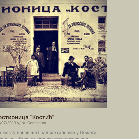
остионица “Костић”
/07/2019
No Comments
а месту данашње Градске галерије у Пожеги
ужичкој), била је шире позната гостионица