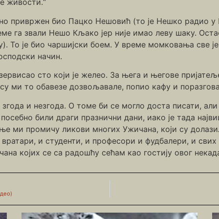
е живости.“
но привржен био Пацко Нешовић (то је Нешко радио у Ве
еме га звали Нешо Кљако јер није имао леву шаку. Ос
. То је био чаршијски боем. У време момковања све је 
господски начин.
ервисао сто који је желео. За њега и његове пријатеље
су ми то обавезе дозвољавале, попио кафу и поразгов
года и незгода. О томе би се могло доста писати, али 
осебно били драги празнични дани, иако је тада најви
ње ми промичу ликови многих Ужичана, који су долазил
 вратари, и студенти, и професори и фудбалери, и свих
ана којих се са радошћу сећам као гостију овог некада
 део)