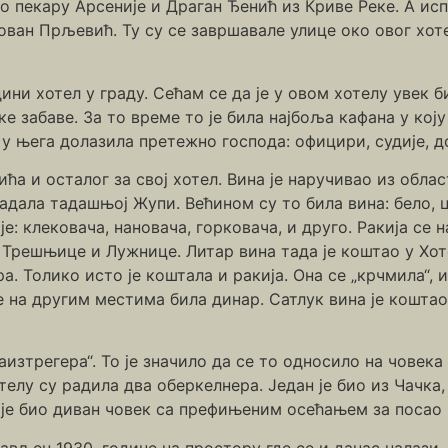
о пекару Арсеније и Драган Ђенић из Криве Реке. А исп
ван Прљевић. Ту су се завршавале улице око овог хотел
дини хотел у граду. Сећам се да је у овом хотелу увек 
е забаве. За то време то је била најбоља кафана у коју 
 у њега долазила претежно господа: официри, судије, 
ћа и осталог за свој хотел. Вина је наручивао из облас
адала тадашњој Жупи. Већином су то била вина: бело, 
е: клековача, нановача, горковача, и друго. Ракија се н
е Трешњице и Лужнице. Литар вина тада је коштао у Хо
а. Толико исто је коштала и ракија. Она се „крчмила“, 
је на другим местима била динар. Сатлук вина је кошта
изтрегера“. То је значило да се то односило на човека
отелу су радила два оберкелнера. Један је био из Чачка,
је био диван човек са префињеним осећањем за посао к
прављен 1930. године на простору где се и данас налази