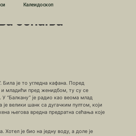
си
Калеидоскоп
ова сећања
. Била је то угледна кафана. Поред
ли и младићи пред женидбом, ту су се
. У “Балкану” је радио као веома млад
 је велики шанк са дугачким пултом, који
ежена његова вредна предратна сећања које
Хотел је био на једну воду, а доле је