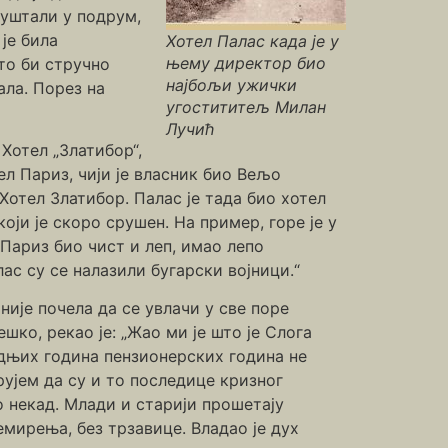
пуштали у подрум,
је била
Хотел Палас када је у
њему директор био
што би стручно
најбољи ужички
ала. Порез на
угостититељ Милан
Лучић
Хотел „Златибор“,
ел Париз, чији је власник био Вељо
 Хотел Златибор. Палас је тада био хотел
оји је скоро срушен. На пример, горе је у
 Париз био чист и леп, имао лепо
ас су се налазили бугарски војници.“
ије почела да се увлачи у све поре
шко, рекао је: „Жао ми је што је Слога
ледњих година пензионерских година не
рујем да су и то последице кризног
о некад. Млади и старији прошетају
немирења, без трзавице. Владао је дух