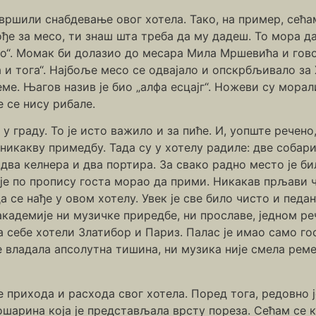
 вршили снабдевање овог хотела. Тако, на пример, сећ
ђе за месо, ти знаш шта треба да му дадеш. То мора да
но“. Момак би долазио до месара Мила Мршевића и гово
 и тога“. Најбоље месо се одвајало и опскрбљивало за 
еме. Њагов назив је био „алфа есцајг“. Ножеви су мора
 се нису рибале.
 у граду. То је исто важило и за пиће. И, уопште речено
 никакву примедбу. Тада су у хотелу радиле: две собари
, два келнера и два портира. За свако радно место је 
 је по пропису госта морао да прими. Никакав прљави 
 се нађе у овом хотелу. Увек је све било чисто и педан
кадемије ни музичке приредбе, ни прославе, једном ре
а себе хотели Златибор и Париз. Палас је имао само го
е владала апсолутна тишина, ни музика није смела рем
е прихода и расхода свог хотела. Поред тога, редовно 
ошарина која је представљала врсту пореза. Сећам се к