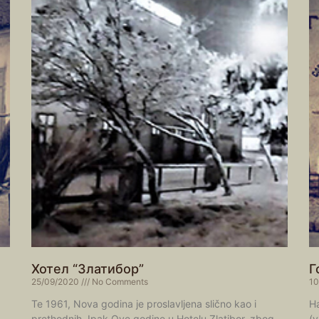
Хотел “Златибор”
Г
25/09/2020
No Comments
10
Te 1961, Nova godina je proslavljena slično kao i
Н
prethodnih, Ipak Ove godine u Hotelu Zlatibor, zbog
(