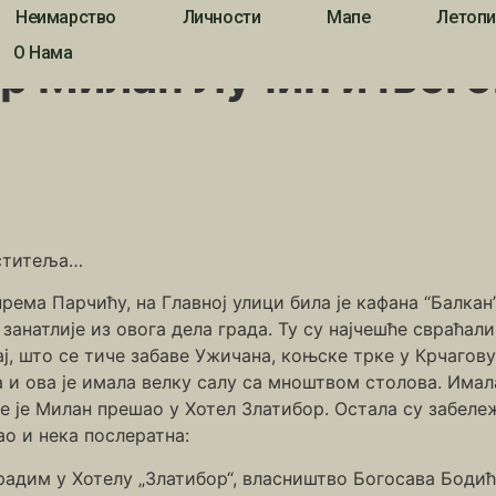
Неимарство
Личности
Мапе
Летопи
илан Лучић и његова сећања (други део)
О Нама
р Милан Лучић и њег
оститеља…
рема Парчићу, на Главној улици била је кафана “Балкан”
, занатлије из овога дела града. Ту су најчешће свраћа
ј, што се тиче забаве Ужичана, коњске трке у Крчагову
 и ова је имала велку салу са мноштвом столова. Имала
ије је Милан прешао у Хотел Златибор. Остала су забел
ао и нека послератна:
адим у Хотелу „Златибор“, власништво Богосава Бодића. 