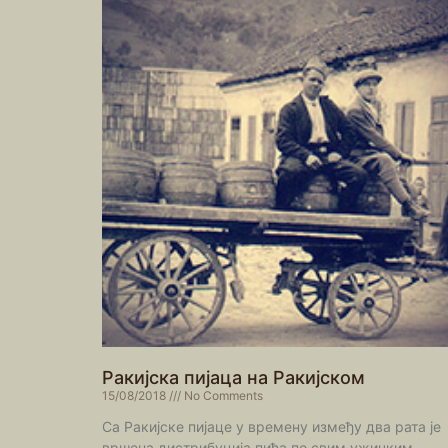
Ракијска пијаца на Ракијском
15/08/2018
No Comments
Са Ракијске пијаце у времену између два рата је
вршена дистрибуција пића по свим ужичким