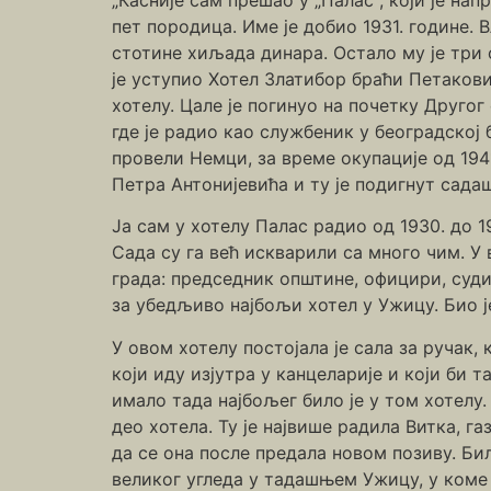
пет породица. Име је добио 1931. године.
стотине хиљада динара. Остало му је три 
је уступио Хотел Златибор браћи Петакови
хотелу. Цале је погинуо на почетку Другог
где је радио као службеник у београдској 
провели Немци, за време окупације од 194
Петра Антонијевића и ту је подигнут сад
Ја сам у хотелу Палас радио од 1930. до 1
Сада су га већ искварили са много чим. У 
града: председник општине, официри, судиј
за убедљиво најбољи хотел у Ужицу. Био ј
У овом хотелу постојала је сала за ручак,
који иду изјутра у канцеларије и који би 
имало тада најбољег било је у том хотелу
део хотела. Ту је највише радила Витка, га
да се она после предала новом позиву. Би
великог угледа у тадашњем Ужицу, у коме 