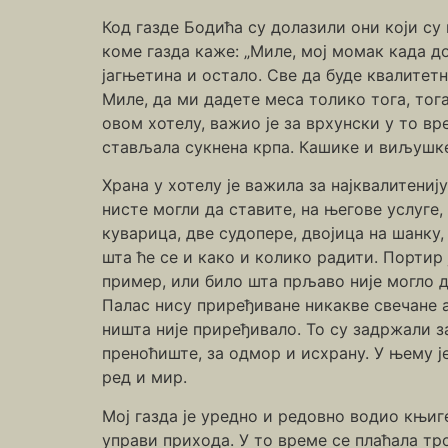
Код газде Бодића су долазили они који су
коме газда каже: „Миле, мој момак када до
јагњетина и остало. Све да буде квалитет
Миле, да ми дадете меса толико тога, тога
овом хотелу, важио је за врхунски у то вр
стављала сукнена крпа. Кашике и виљушке
Храна у хотелу је важила за најквалитенију
нисте могли да ставите, на његове услуге,
куварица, две судопере, двојица на шанку
шта ће се и како и колико радити. Портир
пример, или било шта прљаво није могло да
Палас нису приређиване никакве свечане а
ништа није приређивало. То су задржали з
преноћиште, за одмор и исхрану. У њему ј
ред и мир.
Мој газда је уредно и редовно водио књиг
управи прихода. У то време се плаћала тр