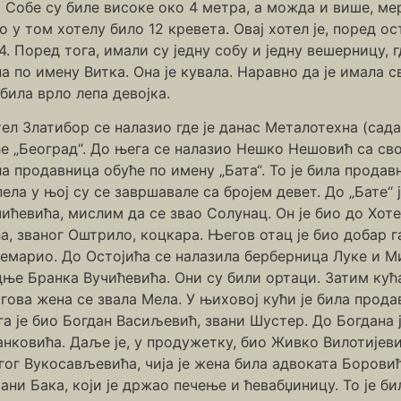
. Собе су биле високе око 4 метра, а можда и више, мер
но у том хотелу било 12 кревета. Овај хотел је, поред о
4. Поред тога, имали су једну собу и једну вешерницу, 
а по имену Витка. Она је кувала. Наравно да је имала с
била врло лепа девојка.
ел Златибор се налазио где је данас Металотехна (сада
ће „Београд“. До њега се налазио Нешко Нешовић са св
а продавница обуће по имену „Бата“. То је била прода
ела у њој су се завршавале са бројем девет. До „Бате“
ићевића, мислим да се звао Солунац. Он је био до Хоте
а, званог Оштрило, коцкара. Његов отац је био добар га
немарио. До Остојића се налазила берберница Луке и 
ње Бранка Вучићевића. Они су били ортаци. Затим кућа
гова жена се звала Мела. У њиховој кући је била прод
а је био Богдан Васиљевић, звани Шустер. До Богдана ј
нковића. Даље је, у продужетку, био Живко Вилотијевић
гог Вукосављевића, чија је жена била адвоката Боровић
ни Бака, који је држао печење и ћевабџиницу. То је бил