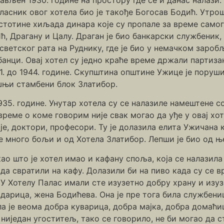
 Власник овог хотела био је такође Богосав Бодић. Утр
стотине хиљада динара које су пропале за време самог
ћ, Драгану и Цалу. Драган је био банкарски службеник, 
 светског рата на Руднику, где је био у немачком заро
банци. Овај хотел су једно краће време држали партиза
1. до 1944. године. Скупштина општине Ужице је поруш
ашњи стамбени блок Златибор.
935. године. Унутар хотела су се налазиле намештене соб
време о коме говорим није свак могао да уђе у овај хот
е, доктори, професори. Ту је долазила елита Ужичана к
е много бољи и од Хотела Златибор. Лепши је био од њ
 као што је хотел имао и кафану споља, која се налазил
тада свратили на кафу. Долазили би на пиво када су се в
. У Хотелу Палас имали сте изузетно добру храну и изу
здарица, жена Бодићева. Она је пре тога била службеница
ла је веома добра куварица, добра мајка, добра домаћи
ниједан угоститељ, тако се говорило, не би могао да с