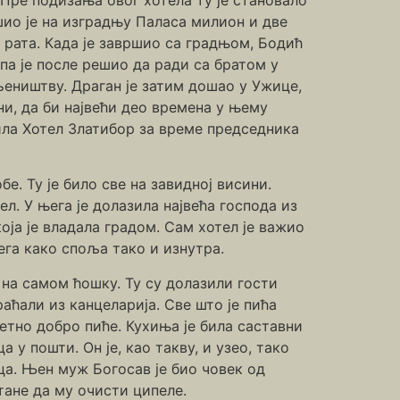
ошио је на изградњу Паласа милион и две
 рата. Када је завршио са градњом, Бодић
па је после решио да ради са братом у
бљеништву. Драган је затим дошао у Ужице,
ни, да би највећи део времена у њему
ила Хотел Златибор за време председника
е. Ту је било све на завидној висини.
ел. У њега је долазила највећа господа из
оја је владала градом. Сам хотел је важио
ега како споља тако и изнутра.
а на самом ћошку. Ту су долазили гости
раћали из канцеларија. Све што је пића
зетно добро пиће. Кухиња је била саставни
 у пошти. Он је, као такву, и узео, тако
ца. Њeн муж Богосав је био човек од
тане да му очисти ципеле.