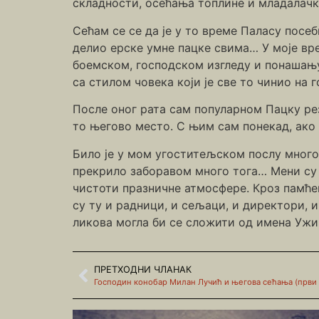
складности, осећања топлине и младалачк
Сећам се се да је у то време Паласу посеб
делио ерске умне пацке свима… У моје вр
боемском, господском изгледу и понашању)
са стилом човека који је све то чинио на 
После оног рата сам популарном Пацку рез
то његово место. С њим сам понекад, ако 
Било је у мом угоститељском послу много з
прекрило заборавом много тога… Мени су п
чистоти празничне атмосфере. Кроз памће
су ту и радници, и сељаци, и директори, и
ликова могла би се сложити од имена Ужич
ПРЕТХОДНИ ЧЛАНАК
Господин конобар Милан Лучић и његова сећања (први