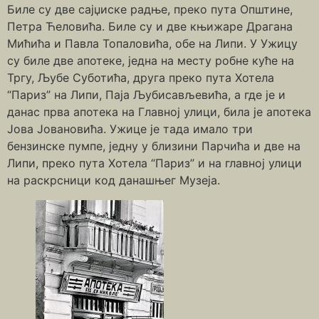
Биле су две сајџиске радње, преко пута Општине,
Петра Ћеловића. Биле су и две књижаре Драгана
Мићића и Павла Топаловића, обе на Липи. У Ужицу
су биле две апотеке, једна на месту робне куће на
Тргу, Љубе Суботића, друга преко пута Хотела
“Париз” на Липи, Паја Љубисављевића, а где је и
данас прва апотека на Главној улици, била је апотека
Јова Јовановића. Ужице је тада имало три
бензинске пумпе, једну у близини Парчића и две на
Липи, преко пута Хотела “Париз” и на главној улици
на раскрсници код данашњег Музеја.