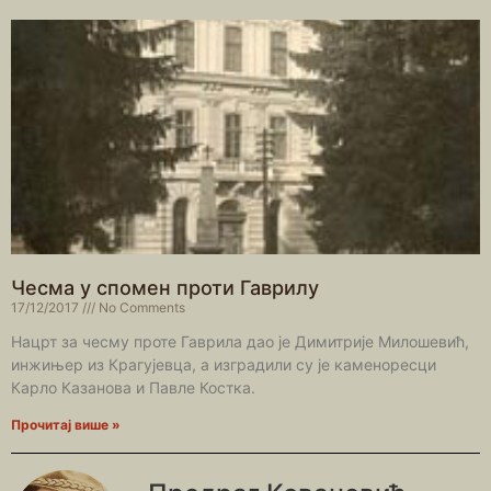
Чесма у спомен проти Гаврилу
17/12/2017
No Comments
Нацрт за чесму проте Гаврила дао је Димитрије Милошевић,
инжињер из Крагујевца, а изградили су је каменоресци
Карло Казанова и Павле Костка.
Прочитај више »