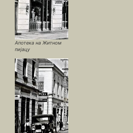
Апотека на Житном
пијацу