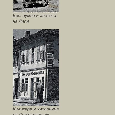
Бен. пумпа и апотека
на Липи
Књижара и читаоница
на Доњој чаршији