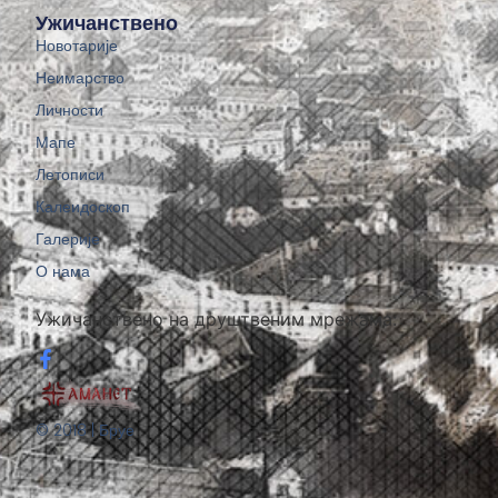
Ужичанствено
Новотарије
Неимарство
Личности
Мапе
Летописи
Калеидоскоп
Галерије
О нама
Ужичанствено на друштвеним мрежама:
© 2018 | Бруе