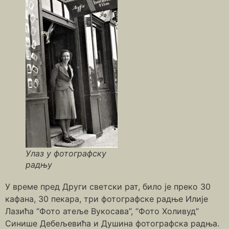
Улаз у фотографску
радњу
У време пред Други светски рат, било је преко 30
кафана, 30 пекара, три фотографске радње Илије
Лазића “Фото атеље Вукосава”, “Фото Холивуд”
Синише Дебељевића и Душина фотографска радња.