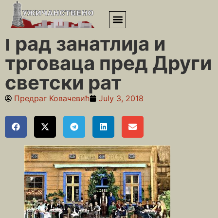
Почетна
»
Између два рата
»
Град занатлија и трговаца пред
Други светски рат
Град занатлија и
трговаца пред Други
светски рат
Предраг Ковачевић
July 3, 2018