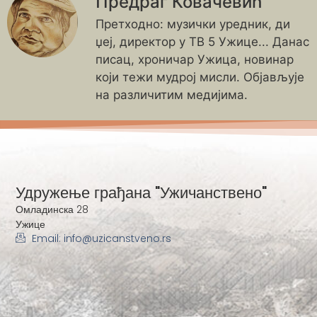
Предраг Ковачевић
Претходно: музички уредник, ди
џеј, директор у ТВ 5 Ужице... Данас
писац, хроничар Ужица, новинар
који тежи мудрој мисли. Објављује
на различитим медијима.
Удружење грађана "Ужичанствено"
Омладинска 28
Ужице
Email: info@uzicanstveno.rs