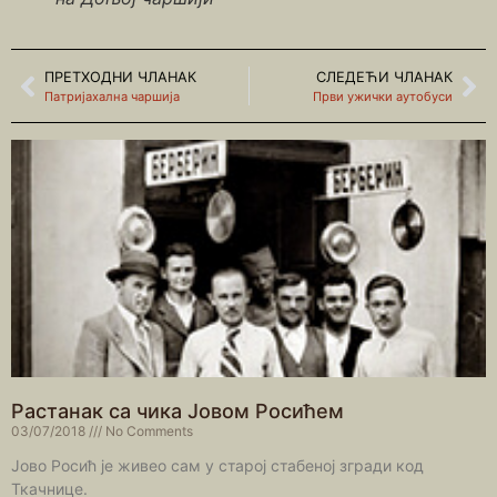
ПРЕТХОДНИ ЧЛАНАК
СЛЕДЕЋИ ЧЛАНАК
Патријахална чаршија
Први ужички аутобуси
Растанак са чика Јовом Росићем
03/07/2018
No Comments
Јово Росић је живео сам у старој стабеној згради код
Ткачнице.