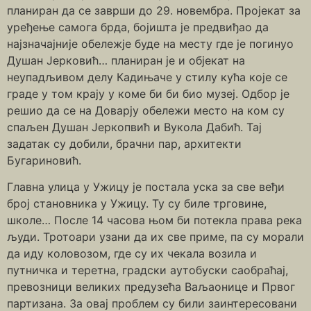
планиран да се заврши до 29. новембра. Пројекат за
уређење самога брда, бојишта је предвиђао да
најзначајније обележје буде на месту где је погинуо
Душан Јерковић… планиран је и објекат на
неупадљивом делу Кадињаче у стилу кућа које се
граде у том крају у коме би би био музеј. Одбор је
решио да се на Доварју обележи место на ком су
спаљен Душан Јеркопвић и Вукола Дабић. Тај
задатак су добили, брачни пар, архитекти
Бугариновић.
Главна улица у Ужицу је постала уска за све веђи
број становника у Ужицу. Ту су биле трговине,
школе… После 14 часова њом би потекла права река
људи. Тротоари узани да их све приме, па су морали
да иду коловозом, где су их чекала возила и
путничка и теретна, градски аутобуски саобраћај,
превозници великих предузећа Ваљаонице и Првог
партизана. За овај проблем су били заинтересовани