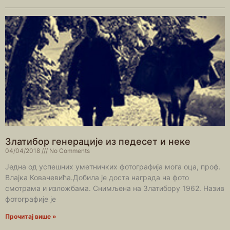
Златибор генерације из педесет и неке
04/04/2018
No Comments
Једна од успешних уметничких фотографија мога оца, проф.
Влајка Ковачевића.Добила је доста награда на фото
смотрама и изложбама. Снимљена на Златибору 1962. Назив
фотографије је
Прочитај више »