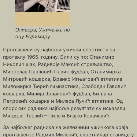
Оливера, Ужичанка по
оцу Будимиру
Проглашени су најбољи ужички спортисти за
протеклу 1965. годину. Били су то: Станимир
Николић шах, Радивоје Максић стрељаштво,
Мирослав Павловић Павик фудбал, Станимирка
Митровић кошарка, Бранко Игњатовић атлетика,
Миломирка Ђерић гимнастика, Слободан Гавовић
кошарка, Милија Јовановић фудбал, Биљана
Петровић кошарка и Милеса Лучић атлетика. Од
спорских радника најбоље резултате су исказали
Миодраг Терзић – Пиле и Влајко Ковачевић.
За најбољег радника на железници ужичкога краја
проглашен је Радмил Милекић, скретничар станице у