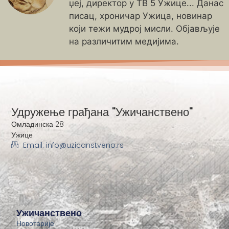
џеј, директор у ТВ 5 Ужице... Данас
писац, хроничар Ужица, новинар
који тежи мудрој мисли. Објављује
на различитим медијима.
Удружење грађана "Ужичанствено"
Омладинска 28
Ужице
Email: info@uzicanstveno.rs
Ужичанствено
Новотарије