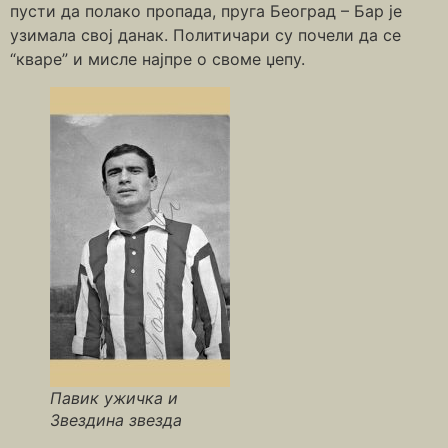
пусти да полако пропада, пруга Београд – Бар је
узимала свој данак. Политичари су почели да се
“кваре” и мисле најпре о своме џепу.
Павик ужичка и
Звездина звезда