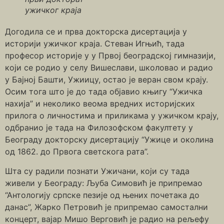
ужичког краја
Догодила се и прва докторска дисертација у
историји ужичког краја. Стеван Игњић, тада
професор историје у у Првој београдској гимназији,
који се родио у селу Вишеслави, школовао и радио
у Бајној Башти, Ужиицу, остао је веран свом крају.
Осим тога што је до тада објавио књигу “Ужичка
нахија” и неколико веома вредних историјских
прилога о личностима и приликама у ужичком крају,
одбранио је тада на Филозофском факултету у
Београду докторску дисертацију “Ужице и околина
од 1862. до Првога светскога рата”.
Шта су радили познати Ужичани, који су тада
живели у Београду: Љуба Симовић је припремао
“Антологију српске пезије од њених почетака до
данас”, Жарко Петровић је припремао самостални
концерт, вајар Мишо Верговић је радио на рељефу