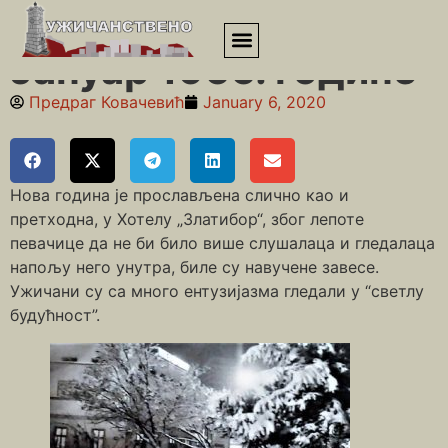
Почетна
»
Шездесете
»
Јануар 1966. године
Јануар 1966. године
Предраг Ковачевић
January 6, 2020
Нова година је прослављена слично као и
претходна, у Хотелу „Златибор“, због лепоте
певачице да не би било више слушалаца и гледалаца
напољу него унутра, биле су навучене завесе.
Ужичани су са много ентузијазма гледали у “светлу
будућност”.