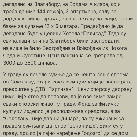
депаданс на Златибору, на Водама А класе, који
треба да има 144 лежаја, 3 апартмана, салу за
дорушак, више гаража, салон, оставу за скије, топли
базен за купање 12 x 6 метара. Предвиђано је да
депаданс буде у целини Хотела “Палисад”. Тада су
сви капацитети на Златибору били распродати,
највише је било Београђана и Војвођана из Новога
Сада и Суботице. Цена пансиона се кретрала од
3000 до 3500 динара.
У граду су почеле сумње да се нешто лоше спрема
по Соколану, стари соколски дом који је после рата
прекрштен у ДТВ “Партизан”. Њену спорску дворану
нико није хтео да поправи, па је ове зиме замро
сваки спорски живот у граду. Фонд за физичку
културу изделио је расположива средства, а за
“Соколану” није дао ни динара, па су Ужичани са
правом сумњали да јој се “црно пише”. Били су у
праву, дошло је тајно наређење “одозго” да се дом