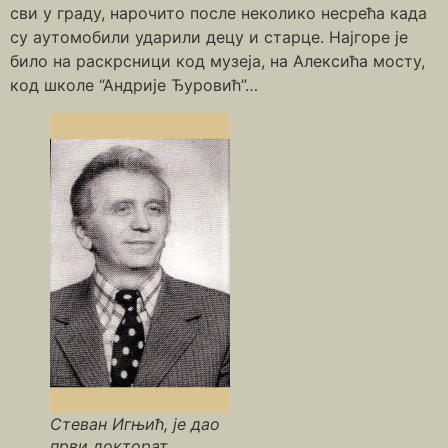
сви у граду, нарочито после неколико несрећа када
су аутомобили ударили децу и старце. Најгоре је
било на раскрсници код музеја, на Алексића мосту,
код школе “Андрије Ђуровић”…
Стеван Игњић, је дао
први докторат