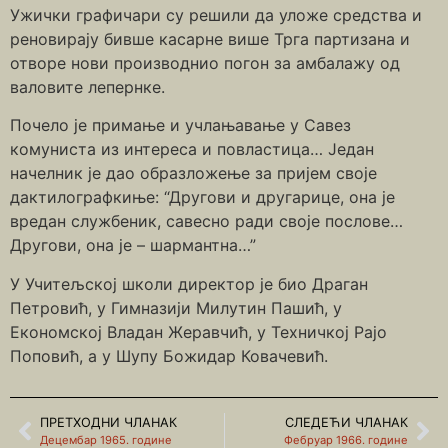
Ужички графичари су решили да уложе средства и
реновирају бивше касарне више Трга партизана и
отворе нови производнио погон за амбалажу од
валовите лепернке.
Почело је примање и учлањавање у Савез
комуниста из интереса и повластица… Један
начелник је дао образложење за пријем своје
дактилографкиње: “Другови и другарице, она је
вредан службеник, савесно ради своје послове…
Другови, она је – шармантна…”
У Учитељској школи директор је био Драган
Петровић, у Гимназији Милутин Пашић, у
Економској Владан Жеравчић, у Техничкој Рајо
Поповић, а у Шупу Божидар Ковачевић.
ПРЕТХОДНИ ЧЛАНАК
СЛЕДЕЋИ ЧЛАНАК
Децембар 1965. године
Фебруар 1966. године