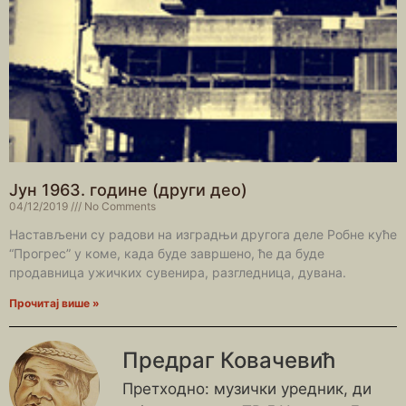
Јун 1963. године (други део)
04/12/2019
No Comments
Настављени су радови на изградњи другога деле Робне куће
“Прогрес” у коме, када буде завршено, ће да буде
продавница ужичких сувенира, разгледница, дувана.
Прочитај више »
Предраг Ковачевић
Претходно: музички уредник, ди