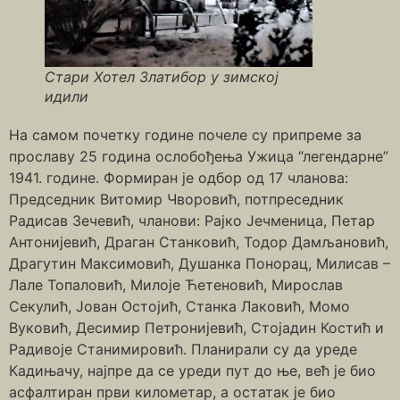
Стари Хотел Златибор у зимској
идили
На самом почетку године почеле су припреме за
прославу 25 година ослобођења Ужица “легендарне”
1941. године. Формиран је одбор од 17 чланова:
Председник Витомир Чворовић, потпреседник
Радисав Зечевић, чланови: Рајко Јечменица, Петар
Антонијевић, Драган Станковић, Тодор Дамљановић,
Драгутин Максимовић, Душанка Понорац, Милисав –
Лале Топаловић, Милоје Ћетеновић, Мирослав
Секулић, Јован Остојић, Станка Лаковић, Момо
Вуковић, Десимир Петронијевић, Стојадин Костић и
Радивоје Станимировић. Планирали су да уреде
Кадињачу, најпре да се уреди пут до ње, већ је био
асфалтиран први километар, а остатак је био