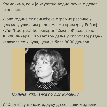
Креманима, који је изузетно водио рауна о девет
скретница.
И ове године су примећене огромне разлике у
ценама у ужичким радњама. На пример, у Робној
кући “Прогрес” фотоапарат “Смена 8” коштао је
10.200 динара. Сто метара даље у спортовој радњи,
налазила се у Кули, цена је била 8000 динара.
Милена, Ужичанка по оцу Миленку
У “Слоги” су донели одлуку да се гради модерни