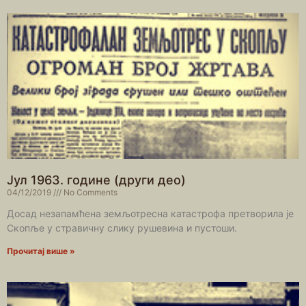
Јул 1963. године (други део)
04/12/2019
No Comments
Досад незапамћена земљотресна катастрофа претворила је
Скопље у стравичну слику рушевина и пустоши.
Прочитај више »