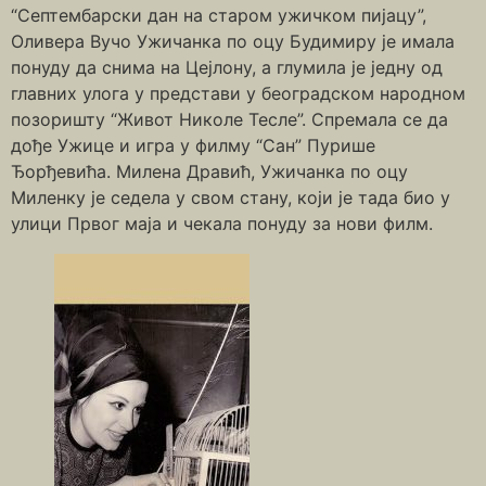
“Септембарски дан на старом ужичком пијацу”,
Оливера Вучо Ужичанка по оцу Будимиру је имала
понуду да снима на Цејлону, а глумила је једну од
главних улога у представи у београдском народном
позоришту “Живот Николе Тесле”. Спремала се да
дође Ужице и игра у филму “Сан” Пурише
Ђорђевића. Милена Дравић, Ужичанка по оцу
Миленку је седела у свом стану, који је тада био у
улици Првог маја и чекала понуду за нови филм.