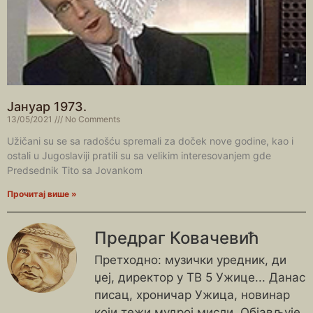
Јануар 1973.
13/05/2021
No Comments
Užičani su se sa radošću spremali za doček nove godine, kao i
ostali u Jugoslaviji pratili su sa velikim interesovanjem gde
Predsednik Tito sa Jovankom
Прочитај више »
Предраг Ковачевић
Претходно: музички уредник, ди
џеј, директор у ТВ 5 Ужице... Данас
писац, хроничар Ужица, новинар
који тежи мудрој мисли. Објављује