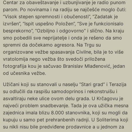
Centar za obaveštavanje i uzbunjivanje je radio punom
parom. Po novinama i na radiju se najčešće moglo čuti:
“Visok stepen spremnosti i obučenosti”, “Zadatak je
izvršen”, “Ispit uspešno Položen”, “Sve je funkcionisalo
besprekorno”, “Ozbiljno i odgovorno” i slično. Na kraju
smo pobedili sve neprijatelje i onda je rešeno da smo
spremni da dočekamo agresora. Na Trgu su
organizovane vežbe spasavanja Civilne, bila je to više
vratolomija nego vežba što svedoči priložena
fotografija kou je sačuvao Branislav Mlađenović, jedan
od učesnika vežbe.
Užičani koji su stanovali u naselju “Stari grad” i Terazija
su odlučili da raspišu samodoprinos i rekonstruišu i
asvaltiraju neke ulice ovom delu grada. U Krčagovu je
najveći problem snadbevanje. Tada je ova užička mesna
zajednica imala blizu 8.000 stanovnika, koji su mogli da
kupuju u samo pet prehranbenih radnji. U Soliterima koji
su nikli nisu bile predviđene prodavnice a u jednom za