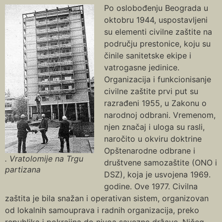
Po oslobođenju Beograda u
oktobru 1944, uspostavljeni
su elementi civilne zaštite na
području prestonice, koju su
činile sanitetske ekipe i
vatrogasne jedinice.
Organizacija i funkcionisanje
civilne zaštite prvi put su
razrađeni 1955, u Zakonu o
narodnoj odbrani. Vremenom,
njen značaj i uloga su rasli,
naročito u okviru doktrine
Opštenarodne odbrane i
. Vratolomije na Trgu
društvene samozaštite (ONO i
partizana
DSZ), koja je usvojena 1969.
godine. Ove 1977. Civilna
zaštita je bila snažan i operativan sistem, organizovan
od lokalnih samouprava i radnih organizacija, preko
republika i pokrajina do nivoa savezne države. Ničeg