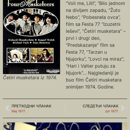
“Voli me, Lili!”, “Bilo jednom
na divljem zapadu, “Žuto
Nebo”, “Pobesnela ovca”,
film sa Festa 77 “Izuzetni
leševi”, “Četiri musketara” –
prvi i drugi deo,
“Predskazanje” film sa
Festa 77, “Tarzan u
Njujorku”, “Lovci na miraz”,
“Hari i Valter putuju za
Njujork”… Najgledaniji je
Četiri musketara iz 1974.
buo film Četiri musketara
snimljen 1974. Godine.
ПРЕТХОДНИ ЧЛАНАК
СЛЕДЕЋИ ЧЛАНАК
Мај 1977.
Јул 1977.