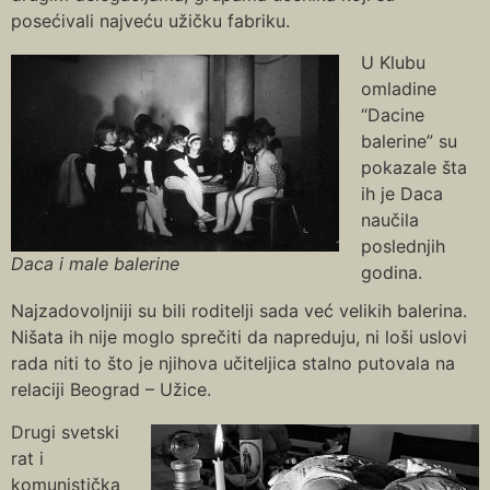
posećivali najveću užičku fabriku.
U Klubu
omladine
“Dacine
balerine” su
pokazale šta
ih je Daca
naučila
poslednjih
Daca i male balerine
godina.
Najzadovoljniji su bili roditelji sada već velikih balerina.
Nišata ih nije moglo sprečiti da napreduju, ni loši uslovi
rada niti to što je njihova učiteljica stalno putovala na
relaciji Beograd – Užice.
Drugi svetski
rat i
komunistička