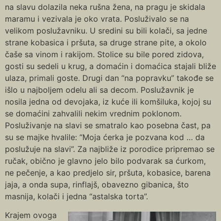
na slavu dolazila neka rušna žena, na pragu je skidala
maramu i vezivala je oko vrata. Posluživalo se na
velikom poslužavniku. U sredini su bili kolači, sa jedne
strane kobasica i pršuta, sa druge strane pite, a okolo
čaše sa vinom i rakijom. Stolice su bile pored zidova,
gosti su sedeli u krug, a domaćin i domaćica stajali bliže
ulaza, primali goste. Drugi dan “na popravku” takođe se
išlo u najboljem odelu ali sa decom. Poslužavnik je
nosila jedna od devojaka, iz kuće ili komšiluka, kojoj su
se domaćini zahvalili nekim vrednim poklonom.
Posluživanje na slavi se smatralo kao posebna čast, pa
su se majke hvalile: “Moja ćerka je pozvana kod … da
poslužuje na slavi”. Za najbliže iz porodice pripremao se
ručak, obično je glavno jelo bilo podvarak sa ćurkom,
ne pečenje, a kao predjelo sir, pršuta, kobasice, barena
jaja, a onda supa, rinflajš, obavezno gibanica, što
masnija, kolači i jedna “astalska torta”.
Krajem ovoga