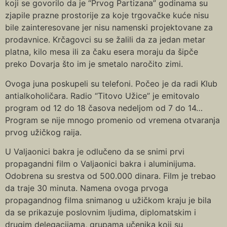
koji se govorilo da je “Prvog Partizana” godinama su
zjapile prazne prostorije za koje trgovačke kuće nisu
bile zainteresovane jer nisu namenski projektovane za
prodavnice. Krčagovci su se žalili da za jedan metar
platna, kilo mesa ili za čaku esera moraju da šipče
preko Dovarja što im je smetalo naročito zimi.
Ovoga juna poskupeli su telefoni. Počeo je da radi Klub
antialkoholičara. Radio “Titovo Užice” je emitovalo
program od 12 do 18 časova nedeljom od 7 do 14…
Program se nije mnogo promenio od vremena otvaranja
prvog užičkog raija.
U Valjaonici bakra je odlučeno da se snimi prvi
propagandni film o Valjaonici bakra i aluminijuma.
Odobrena su srestva od 500.000 dinara. Film je trebao
da traje 30 minuta. Namena ovoga prvoga
propagandnog filma snimanog u užičkom kraju je bila
da se prikazuje poslovnim ljudima, diplomatskim i
drugim delegacijama, grupama učenika koji su