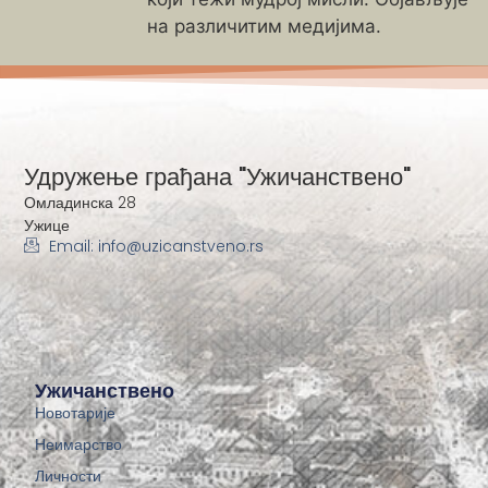
на различитим медијима.
Удружење грађана "Ужичанствено"
Омладинска 28
Ужице
Email: info@uzicanstveno.rs
Ужичанствено
Новотарије
Неимарство
Личности