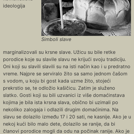
ideologija
Simboli slave
marginalizovali su krsne slave. Užicu su bile retke
porodice koje su slavile slavu ne krijući svoju tradiciju.
Oni koji su slavili slavili su na isti način kao i u predratno
vreme. Najpre se serviralo žito sa samo jednom čašom
s vodom, u koju bi gost kada uzme žito, stojeći
prekrstio se, te odložio kašičicu. Zatim je služeno
slatko. Gosti koji su bili uzvanici iz više domaćinstava
kojima je bila ista krsna slava, obično bi uzimali po
nekoliko zalogaja i odlazili drugim domaćinima. Na
slavu se dolazilo između 17 i 20 sati, ne kasnije. Ako je u
nekoj kući bilo malo dete, dolazilo se ranije, da bi
članovi porodice mogli da odu na počinak ranije. Ako je