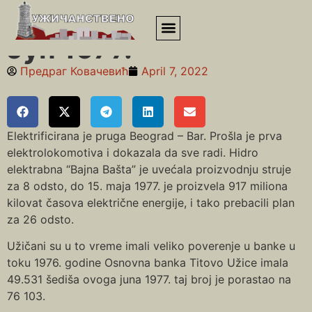
Почетна
»
Седамдесете
»
Јун 1977.
Јун 1977.
Предраг Ковачевић
April 7, 2022
Elektrificirana je pruga Beograd – Bar. Prošla je prva
elektrolokomotiva i dokazala da sve radi. Hidro
elektrabna “Bajna Bašta” je uvećala proizvodnju struje
za 8 odsto, do 15. maja 1977. je proizvela 917 miliona
kilovat časova električne energije, i tako prebacili plan
za 26 odsto.
Užičani su u to vreme imali veliko poverenje u banke u
toku 1976. godine Osnovna banka Titovo Užice imala
49.531 šediša ovoga juna 1977. taj broj je porastao na
76 103.