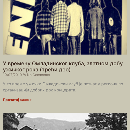
У времену Омладинског клуба, златном добу
ужичког рока (трећи део)
10/07/2019
No Comments
У то време ужички Омладински клуб је познат у региону по
организацији добрих рок концерата.
Прочитај више »