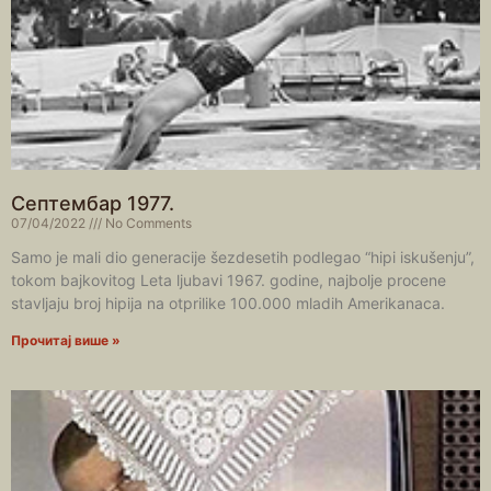
Септембар 1977.
07/04/2022
No Comments
Samo je mali dio generacije šezdesetih podlegao “hipi iskušenju”,
tokom bajkovitog Leta ljubavi 1967. godine, najbolje procene
stavljaju broj hipija na otprilike 100.000 mladih Amerikanaca.
Прочитај више »