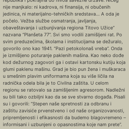
nije manjkalo: ni kadrova, ni finansija, ni obučenih
jedinica, ni materijalno-tehničkih sredstava… A oda je
počelo. Vežba službe osmatranja, javljanja,
obaveštavanja i uzbunjivanja regiona Titovo Užice”
nazvana “Planšeta 77”. Svi smo vodili zamišljeni rat. Po
svim preduzećima, školama i institucijama se dežuralo,
govorilo ono kao 1941. “Pazi petokolonaš vreba”. Onda
je izmišljeno poturanje paklenih mašina. Kao neko dođe
kod dežurnog zagovori ga i ostavi kartonsku kutiju koja
glumi paklenu mašinu. Grad je bio pun žena i muškaraca
u smešnim plavim uniformama koja su više ličila na
radnička odela bila je to Civilna zaštita. U celom
regionu se ratovalo sa zamišljenim agresorom. Nadležni
su bili tako ozbiljni kao da se sve stvarno događa. Pisali
su i govorili: “Stepen naše spretnosti za odbranu i
zaštitu zavisiće prvenstveno i od naše organizovanosti,
pripremljenosti i efikasnosti da budemo blagovremeno –
informisani i uzbunjeni o opasnostima koje nam prete”.