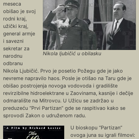
meseca
obišao je svoj
rodni kraj,
užički kraj,
general armje
i savezni
sekretar za
Nikola ljubičić u obilasku
narodnu
odbranu
Nikola Ljubičić. Prvo je posetio Požegu gde je jako
nevreme napravilo haos. Posle je otišao na Taru gde je
obišao postrojenja novoga vodovoda i gradilište
revirzibilne hidroelektrane u Zaovinama, kasnije i dečije
odmaralište na Mitrovcu. U Užicu se zadržao u
preduzeću “Prvi Partizan” gde se raspitivao kako se
sprovodi Zakon o udruženom radu.
U bioskopu “Partizan”
ovoga juna su igrali filmovi: