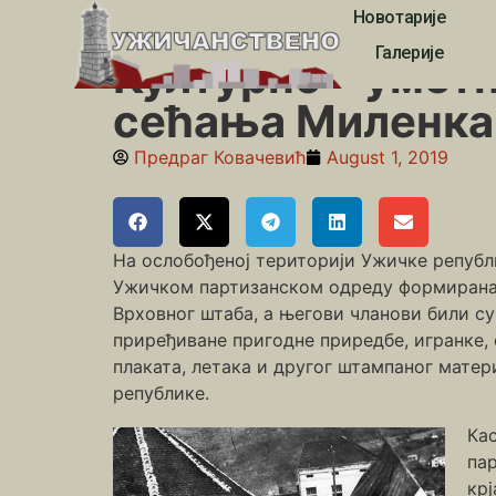
Новотарије
Почетна
»
Други светски рат
»
Културно – уметнич
Галерије
Културно – уметн
сећања Миленка
Предраг Ковачевић
August 1, 2019
На ослобођеној територији Ужичке републик
Ужичком партизанском одреду формирана је
Врховног штаба, а његови чланови били су
приређиване пригодне приредбе, игранке,
плаката, летака и другог штампаног матер
републике.
Кас
пар
крј