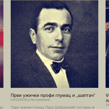
Први ужички профи глумац и „шаптач“
V
03/12/2018
No Comments
љ
24
де
Тада чувени глумац Пера Добриновић гостовао је