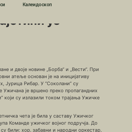
си
Калеидоскоп
ајетини уз
не и двоје новине „Борба“ и „Вести“. При
овни атеље основан је на иницијативу
, Јурица Рибар. У “Соколани” су
е Ужичана је вршено преко пропагандних
ти” који су излазили током трајања Ужичке
етничка чета је била у саставу Ужичког
упа Команде ужичког војног подручја. До
 су били: хор, забавни и народни оркестар,