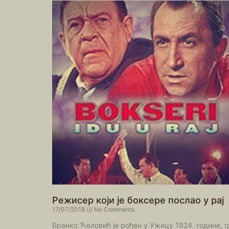
Режисер који је боксере послао у рај
17/07/2018
No Comments
Бранко Ћеловић је рођен у Ужицу 1924. године, г