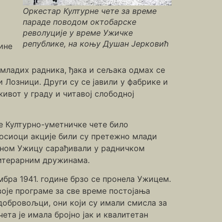
Оркестар Културне чете за време
параде поводом октобарске
револуције у време Ужичке
републике, на коњу Душан Јерковић
ине
ј младих радника, ђака и сељака одмах се
Лозници. Други су се јавили у фабрике и
ивот у граду и читавој слободној
ње Културно-уметничке чете било
носиоци акције били су претежно млади
атном Ужицу сарађивали у радничком
литерарним дружинама.
бра 1941. године брзо се пронела Ужицем.
воје програме за све време постојања
добровољци, они који су имали смисла за
чета је имала бројно јак и квалитетан