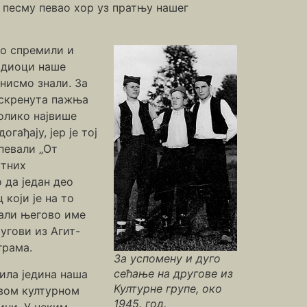
 песму певао хор уз пратњу нашег
мо спремили и
одиоци наше
 нисмо знали. За
 скренута пажња
олико највише
гађају, јер је тој
певали „От
утних
 да један део
који је на то
 али његово име
угови из Агит-
грама.
За успомену и дуго
сећање на другове из
била једина наша
Културне групе, око
овом културном
1945. год.
ини. У неким