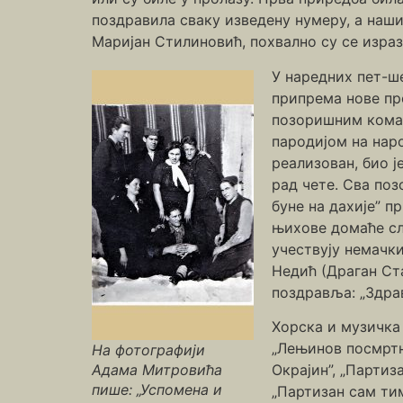
поздравила сваку изведену нумеру, а наш
Маријан Стилиновић, похвално су се израз
У наредних пет-ше
припрема нове пр
позоришним комад
пародијом на наро
реализован, био ј
рад чете. Сва поз
буне на дахије” 
њихове домаће слу
учествују немачк
Недић (Драган Ст
поздравља: „Здрав
Хорска и музичка 
„Лењинов посмртни
На фотографији
Адама Митровића
Окрајин”, „Партиз
пише: „Успомена и
„Партизан сам тим