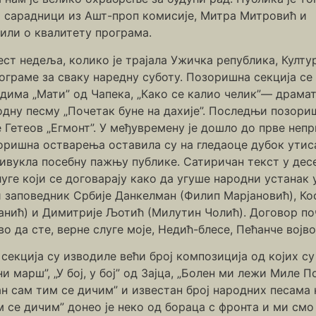
и сарадници из Ашт-проп комисије, Митра Митровић и
или о квалитету програма.
ст недеља, колико је трајала Ужичка република, Култу
ограме за сваку наредну суботу. Позоришна секција се
има „Мати” од Чапека, „Како се калио челик”— драмат
дну песму „Почетак буне на дахије”. Последњи позориш
е Гетеов „Егмонт”. У међувремену је дошло до прве неп
оришна остварења оставила су на гледаоце дубок утиса
привукла посебну пажњу публике. Сатиричан текст у де
ге који се договарају како да угуше народни устанак у
и заповедник Србије Данкелман (Филип Марјановић), Ко
анић) и Димитрије Љотић (Милутин Чолић). Договор по
о да сте, верне слуге моје, Недић-блесе, Пећанче војв
секција су изводиле већи број композиција од којих с
 марш”, „У бој, у бој” од Зајца, „Болен ми лежи Миле 
ан сам тим се дичим” и известан број народних песама 
 се дичим” донео је неко од бораца с фронта и ми смо