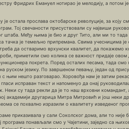
естру Фридрих Емануел нотирао је мелодију, а потом је
 је остала прослава октобарске револуције, за коју с
ограм. Тој свечаности присуствовали су највиши руков
г штаба. Међу њима је био и друг Тито, али ми то тада
ка тачка је темељно припремана. Свима учесницима је
треба да остваримо врхунски квалитет, да покажемо к
проби, приметили смо колика се важност придаје овом до
ункционера покрета. Поред осталих песама, тада смо 
на руском језику. По завршеном певању, један од прис
 с њим нешто разговарао. Хоровођа нам је затим рекао
гласи исправан текст и напоменуо да онај руководилац 
. Неки су тада рекли да је то наш врховни командант,
ној академији другарица Митра Митровић и још неки др
веома се похвално изразили о квалитету изведеног про
граме приказивала у сали Соколског дома, али то није 
ој програма понављали смо у Чајетини, заједно са њих
, Бајиној Башти, и другим ослобођеним местима у окол