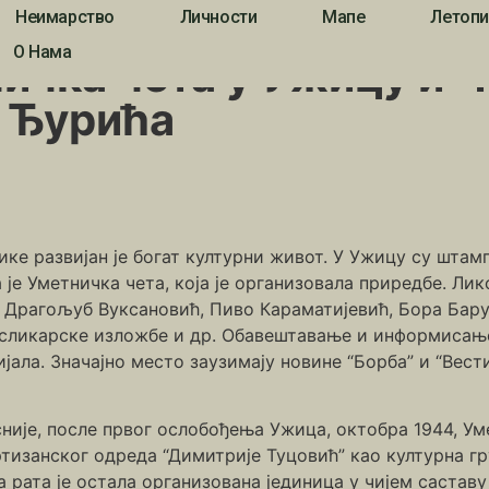
Неимарство
Личности
Мапе
Летопи
ка чета у Ужицу и Чајетини уз сећања Миленка Ђурића
О Нама
ичка чета у Ужицу и Ч
 Ђурића
е развијан је богат културни живот. У Ужицу су штампа
 Уметничка чета, која је организовала приредбе. Лик
 Драгољуб Вуксановић, Пиво Караматијевић, Бора Барух
 сликарске изложбе и др. Обавештавање и информисањ
ијала. Значајно место заузимају новине “Борба” и “Вес
није, после првог ослобођења Ужица, октобра 1944, Ум
тизанског одреда “Димитрије Туцовић” као културна гр
а рата је остала организована јединица у чијем саставу