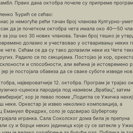
самбл. Првих дана октобра почеле су припреме програм
ленко Ђурић се сећао:
нас је немогуће рећи тачан број чланова Културно-уме
сак да је почетком октобра чета имала око 40—50 чла
 за још око 30 нових чланова. Тачан број тешко је утвр
повремено долазио и учествовао у остваривању неких г
е чете. Сећам се да су тако долазили неки из Чете тек
гих. Радило се по секцијама. Постојао је хор, оркеста
е склоности и способности, али већина је истовремено ра
јер је постојала обавеза да се сваке суботе изведе нов
обра, највероватније 12. октобра. Програм је трајао о
 музичко-сценска пародија под називом „Врабац”, затим
берије”, хор је певао поеме „Подигла се Ужичка нахија
ош неке. Оркестар је извео неколико композиција, а
ц Емануел Фридрих, соло је одсвирао Шубертову
трајала игранка. Сала Соколског дома била је препуна
ли су и борци неких јединица које су се затекле у Ужи
 нам је велико охрабрење за будући рад. Публика је то