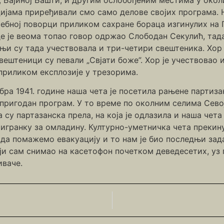
ијама приређивали смо само делове својих програма. 
ребној поворци приликом сахране бораца изгинулих на 
де је веома топао говор одржао Слободан Секулић, та
тњи су тада учествовала и три-четири свештеника. Хор 
свештеници су певали „Свјати боже”. Хор је учествовао
 приликом експлозије у трезорима.
ра 1941. године наша чета је посетила рањене партизан
 пригодан програм. У то време по околним селима Севој
су партазанска прела, на која је одлазила и наша чет
игранку за омладину. Културно-уметничка чета прекинул
да помажемо евакуацију и то нам је био последњи зада
који сам снимао на касетофон почетком деведесетих, у
иваче.