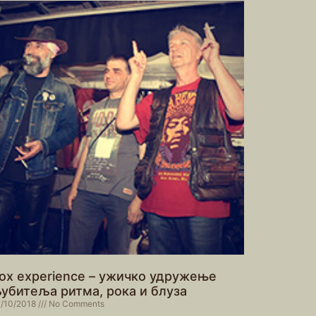
ox experience – ужичко удружење
убитеља ритма, рока и блуза
/10/2018
No Comments