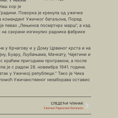
Наш хор је
Градини. Поворка је кренула од ужичке
да командант Ужичког батаљона, Поред
је певао „Лењинов посмртнрх марш”, а кад
 и на сахрани изгинулих радника фабрике
е у Крчагову и у Дому Црвеног крста и на
ну, Буару, Љубањама, Мачкату, Чајетини и
а с краћим пригодним програмом, а после
а је с радом 28. новембра 1941. године.
так у Ужичкој републици.“ Тако је Чика
з помоћ Ужичанственог незаборава оставио
СЛЕДЕЋИ ЧЛАНАК
Ужички Раднички батаљон