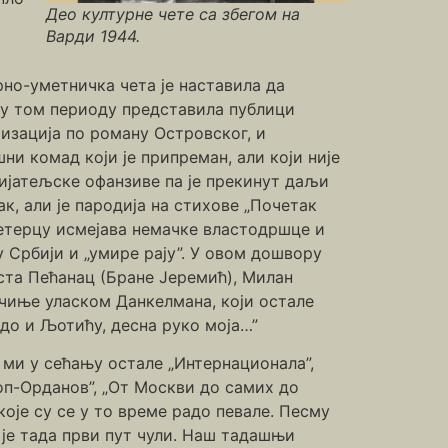
Део културне чете са збегом на
Варди 1944.
рно-уметничка чета је наставила да
 у том периоду представила публици
изација по роману Островског, и
ни комад који је припреман, али који није
ријатељске офанзиве па је прекинут даљи
к, али је пародија на стихове „Почетак
сетерцу исмејава немачке властодршце и
 Србији и „умире рају”. У овом дошвору
ста Пећанац (Бране Јеремић), Милан
чиње уласком Данкелмана, који остале
одо и Љотићу, десна руко моја…”
у ми у сећању остале „Интернационала”,
Поп-Орданов”, „От Москви до самих до
које су се у то време радо певале. Песму
 је тада први пут чули. Наш тадашњи