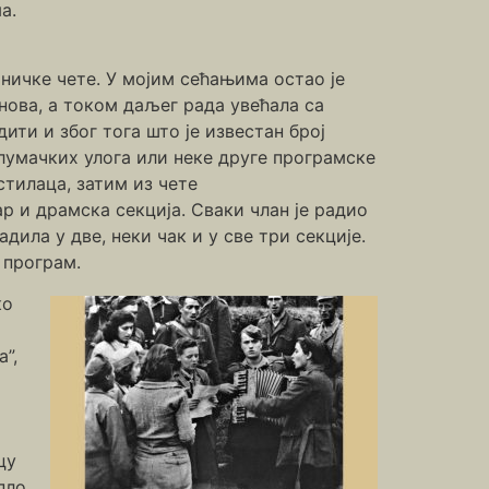
а.
тничке чете. У мојим сећањима остао је
нова, а током даљег рада увећала са
дити и због тога што је известан број
лумачких улога или неке друге програмске
стилаца, затим из чете
р и драмска секција. Сваки члан је радио
дила у две, неки чак и у све три секције.
 програм.
ко
”,
цу
пло