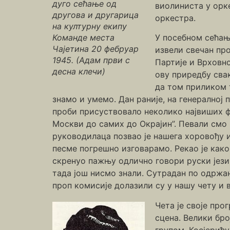
дуго сећање од
виолиниста у орк
другова и другарица
оркестра.
на културну екипу
Команде места
У посебном сећању
Чајетина 20 фебруар
извели свечан пр
1945. (Адам први с
Партије и Врховно
десна клечи)
ову приредбу сва
да том приликом 
знамо и умемо. Дан раније, на генералној 
проби присуствовало неколико највиших ф
Москви до самих до Окрајин”. Певали смо 
руководилаца позвао је нашега хоровођу и
песме погрешно изговарамо. Рекао је како 
скренуо пажњу одлично говори руски језик
тада још нисмо знали. Сутрадан по одржа
проп комисије долазили су у нашу чету и 
Чета је своје про
сцена. Велики бр
групом, Косјерићу