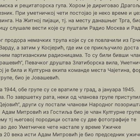
амска и рецитаторска гупа. Хором је дириговао Драго
зник. При уметничкој чети постојао је неко време и џе
инга. На Житној пијаци, тј. на месту данашњег Трга, би
ицу слушале вести које су пуштали Радио Москва и Ра
г продора немачких трупа који су се повлачили из Грчк
Варду, а затим у Косјерић, где им се прикључило доста
зним партизанским радионицама. То су били бивши чла
брашевић“, Певачког друштва Златиборска вила, Уметни
ој је била и Културна екипа команде места Чајетина, ф
рупе, био је Јовашевић.
944, обе групе су се вратиле у град, а јануара 1945.
а. По завршетку рата, неки од чланова групе приступи
Дејовић“, други су постали чланови Народног позоришт
 Адам Митровић из Гостиља био је члан Културне груп
му тј његовој породици остале су две фотографије те
 као део Уметничке чете настале у време Ужичке
а 20 века исти Адам Митровић је био председник ужич