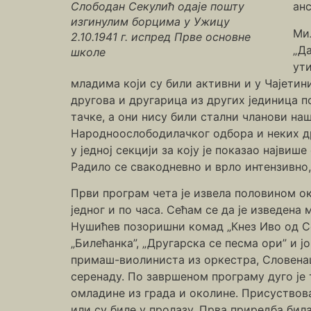
Слободан Секулић одаје пошту
ан
изгинулим борцима у Ужицу
Ми
2.10.1941 г. испред Прве основне
„Да
школе
ути
младима који су били активни и у Чајетини
другова и другарица из других јединица 
тачке, а они нису били стални чланови наш
Народноослободилачког одбора и неких дру
у једној секцији за коју је показао највиш
Радило се свакодневно и врло интензивно, 
Први програм чета је извела половином окт
једног и по часа. Сећам се да је изведена
Нушићев позоришни комад „Кнез Иво од Сем
„Билећанка”, „Другарска се песма ори” и ј
примаш-виолиниста из оркестра, Словена
серенаду. По завршеном програму дуго је 
омладине из града и околине. Присуствова
или су биле у пролазу. Прва приредба била