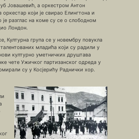
љуб Јовашевић, а оркестром Антон
з оркестар који је свирао Елингтона и
о је разглас на коме су се о слободном
дио Лондон.
е, Културна група се у новембру повукла
 талентованих младића који су радили у
нови културно уметничких друштава
чке чете Ужичког партизанског одреда у
ормирали су у Косјерићу Раднички хор.
ли
а
е
ког