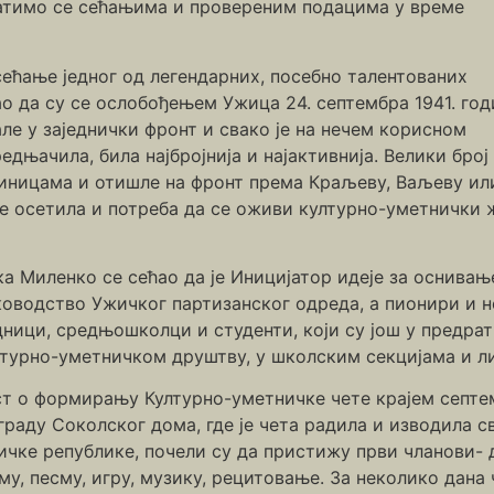
ратимо се сећањима и провереним подацима у време
сећање једног од легендарних, посебно талентованих
о да су се ослобођењем Ужица 24. септембра 1941. год
е у заједнички фронт и свако је на нечем корисном
едњачила, била најбројнија и најактивнија. Велики бро
ицама и отишле на фронт према Краљеву, Ваљеву или 
е осетила и потреба да се оживи културно-уметнички ж
а Миленко се сећао да је Иницијатор идеје за оснива
ководство Ужичког партизанског одреда, а пионири и 
дници, средњошколци и студенти, који су још у предр
лтурно-уметничком друштву, у школским секцијама и 
ст о формирању Културно-уметничке чете крајем септем
граду Соколског дома, где је чета радила и изводила с
ичке републике, почели су да пристижу први чланови- 
му, песму, игру, музику, рецитовање. За неколико дана 