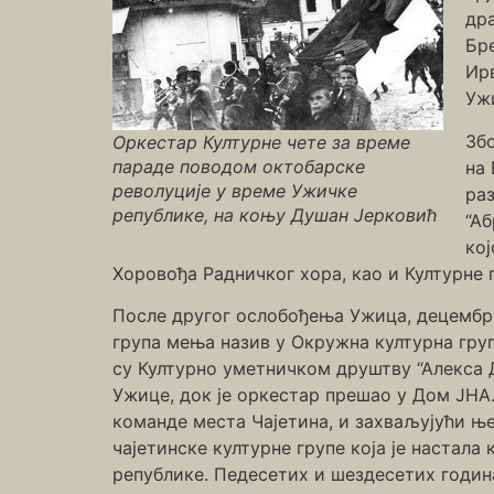
др
Бре
Ирв
Уж
Збо
Оркестар Културне чете за време
параде поводом октобарске
на 
револуције у време Ужичке
ра
републике, на коњу Душан Јерковић
“А
кој
Хоровођа Радничког хора, као и Културне г
После другог ослобођења Ужица, децембра 1
група мења назив у Окружна културна груп
су Културно уметничком друштву “Алекса 
Ужице, док је оркестар прешао у Дом ЈНА.
команде места Чајетина, и захваљујући ње
чајетинске културне групе која је настала
републике. Педесетих и шездесетих годин