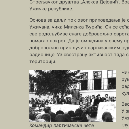
Стрељачког друштва „Алекса Дејовић“. В
Ужичке републике.
Основа за даљи ток овог приповедања је 
Ужичана, чика Миленка Ђурића. Он се сећа
све родољубиве снаге добровољно сврстал
помагао покрет. Да је омладина у свему пр
добровољно прикључио партизанским једин
радионице. Уз свестрану активност тада с
територији.
Чик
ру
ра
ку
Ве
У з
Уж
глу
Командир партизанске чете