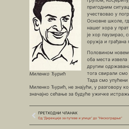
пригодним ситуац
учествовао у пог
Основне школе, г
нашег хора у пра
је хор паузирао, 
оружја и грађана
Половином новемб
оба места извела
другим одржавана 
тога свирали смо 
Миленко Ђурић
Тада смо упућени 
Миленко Ђурић, не знајући, у разговору 
значајно сећање за будуће ужичке истраж
ПРЕТХОДНИ ЧЛАНАК
Од “Дирекције за путеве и улице” до “Нискоградње”