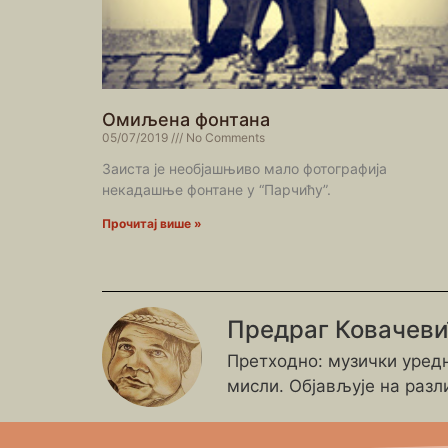
Омиљена фонтана
05/07/2019
No Comments
Заиста је необјашњиво мало фотографија
некадашње фонтане у “Парчићу”.
Прочитај више »
Предраг Ковачев
Претходно: музички уредн
мисли. Објављује на разл