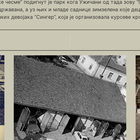
е чесме” подигнут је парк кога Ужичани од тада зову “
државана, а уз њих и младе саднице зимзелена које дец
ких девојака “Сингер”, која је организовала курсеве к