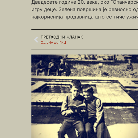
Двадесете године 20. века, око “Опанчарск
игру деце. Зелена површина је ревносно о
најкориснија продавница што се тиче ужич
ПРЕТХОДНИ ЧЛАНАК
Од ЈНА до ГКЦ