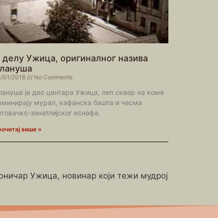
 делу Ужица, оригиналног назива
лануша
/01/2018
No Comments
лануша је део центара Ужица, леп сквер на коме
оминирају мурал, кафанска башта и чесма
рговачко-занатлијског еснафа.
очитај више »
роничар Ужица, новинар који тежи мудрој