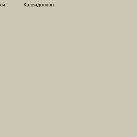
си
Калеидоскоп