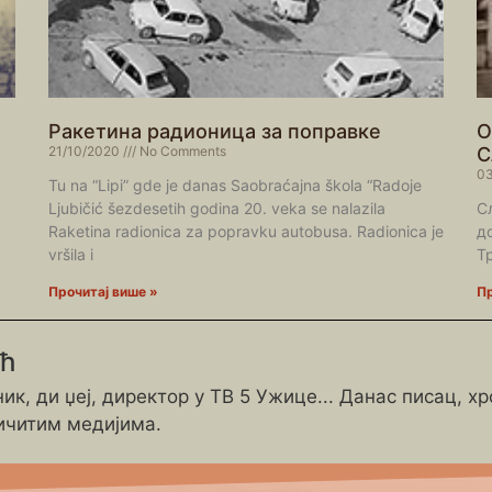
Ракетина радионица за поправке
О
21/10/2020
No Comments
С
03
Tu na “Lipi” gde je danas Saobraćajna škola “Radoje
Ljubičić šezdesetih godina 20. veka se nalazila
С
Raketina radionica za popravku autobusa. Radionica je
д
vršila i
Т
Прочитај више »
Пр
ић
ик, ди џеј, директор у ТВ 5 Ужице... Данас писац, х
ичитим медијима.