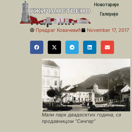
Новотарије
Почетна
»
Између два рата
»
Парчић
Галерије
Парчић
Предраг Ковачевић
November 17, 2017
Мали парк двадесетих година, са
продавницом “Сингер”