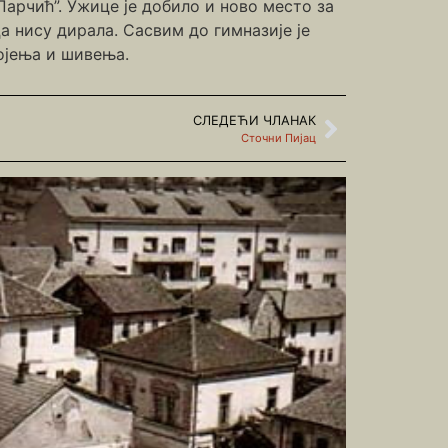
Парчић”. Ужице је добило и ново место за
а нису дирала. Сасвим до гимназије је
ројења и шивења.
СЛЕДЕЋИ ЧЛАНАК
Сточни Пијац