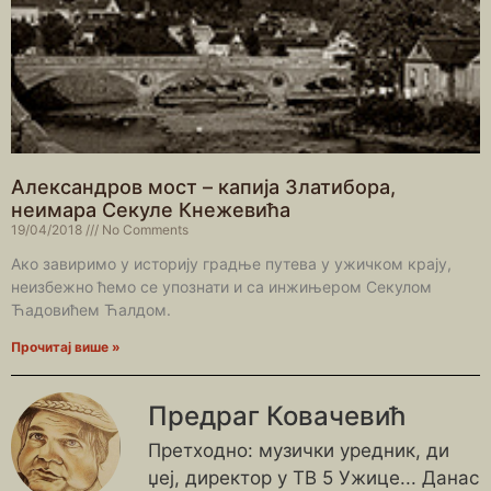
Александров мост – капија Златибора,
неимара Секуле Кнежевића
19/04/2018
No Comments
Ако завиримо у историју градње путева у ужичком крају,
неизбежно ћемо се упознати и са инжињером Секулом
Ћадовићем Ћалдом.
Прочитај више »
Предраг Ковачевић
Претходно: музички уредник, ди
џеј, директор у ТВ 5 Ужице... Данас