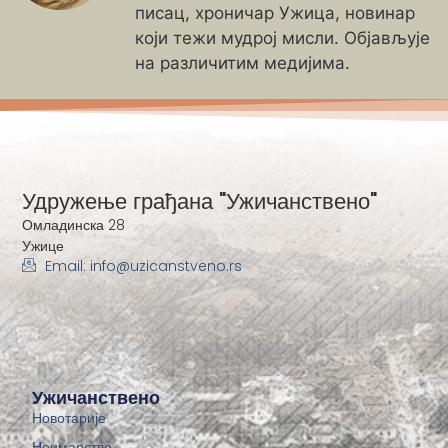
писац, хроничар Ужица, новинар
који тежи мудрој мисли. Објављује
на различитим медијима.
Удружење грађана "Ужичанствено"
Омладинска 28
Ужице
Email: info@uzicanstveno.rs
Ужичанствено
Новотарије
Неимарство