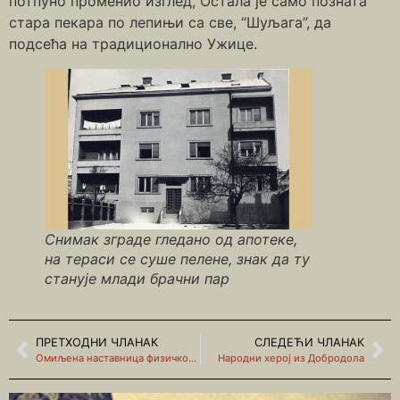
потпуно променио изглед, Остала је само позната
стара пекара по лепињи са све, “Шуљага”, да
подсећа на традиционално Ужице.
Снимак зграде гледано од апотеке,
на тераси се суше пелене, знак да ту
станује млади брачни пар
ПРЕТХОДНИ ЧЛАНАК
СЛЕДЕЋИ ЧЛАНАК
Омиљена наставница физичког из “Душана”
Народни херој из Добродола