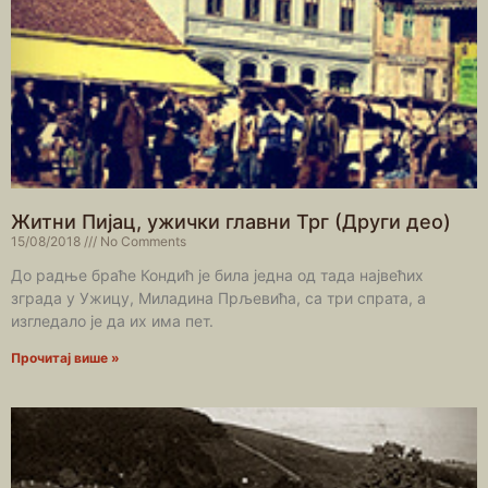
Житни Пијац, ужички главни Трг (Други део)
15/08/2018
No Comments
До радње браће Кондић је била једна од тада највећих
зграда у Ужицу, Миладина Прљевића, са три спрата, а
изгледало је да их има пет.
Прочитај више »