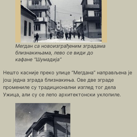
Мегдан са новоизграђеним зградама
близнакињама, лево се види до
кафане “Шумадија”
Нешто касније преко улице “Мегдана” направљена је
још једна зграда близнакиња. Ове две зграде
промениле су традиционални изглед тог дела
Ужица, али су се лепо архитектонски уклопиле.