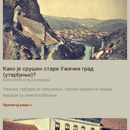
Како је срушен стари Ужички град
(утврђење)?
02/10/2018
No Comments
Ужичка тврђава је напуштена, топови окренути према
вароши су онеспособљени.
Прочитај више »