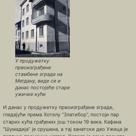
У продужетку
првоизграђене
стамбене зграде на
Мегдану, виде се и
данас постојеће старе
ужичке куће
И данас у продужетку првоизграђене зграде,
гледајући према Хотелу “Златибор”, постоји пар
старих кућа грађених још током 19 века. Кафана
“Шумадија” је срушена, а тај занатски део Ужица је