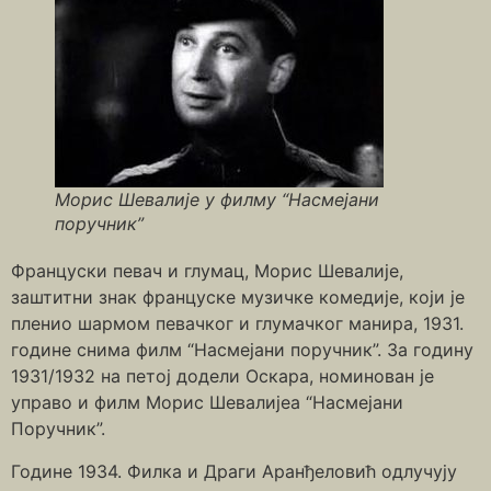
Морис Шевалије у филму “Насмејани
поручник”
Француски певач и глумац, Морис Шевалије,
заштитни знак француске музичке комедије, који је
пленио шармом певачког и глумачког манира, 1931.
године снима филм “Насмејани поручник”. За годину
1931/1932 на петој додели Оскара, номинован је
управо и филм Морис Шевалијеа “Насмејани
Поручник”.
Године 1934. Филка и Драги Аранђеловић одлучују