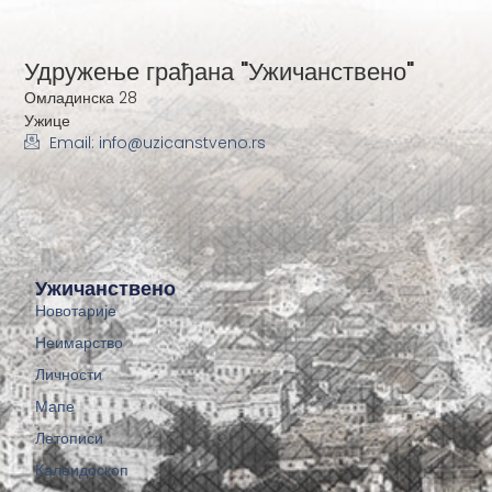
Удружење грађана "Ужичанствено"
Омладинска 28
Ужице
Email: info@uzicanstveno.rs
Ужичанствено
Новотарије
Неимарство
Личности
Мапе
Летописи
Калеидоскоп