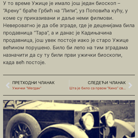
У то време Ужице је имало још један биоскоп –
“Арену” браће Грбић на “Липи”, уз Поповића кућу, у
коме су приказивани и даље неми филмови.
Невероватно је да обе зграде, где је деценијама била
продавница “Тара”, а и данас је Кадињачина
продавница, још увек постоје иако је старо Ужице
већином порушено. Било би лепо на тим зградама
назначити да су ту били први ужички биоскопи,
када већ постоје.
ПРЕТХОДНИ ЧЛАНАК
СЛЕДЕЋИ ЧЛАНАК
Ужички “Мегдан”
Шта је било са првом “Кино” светлећом рекламом?