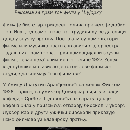
Реклама за први тон филм у Њујорку
Филм је био стар тридесет година пре него је добио
тон. Ипак, од самог почетка, трудили су се да слици
додају звучну пратњу. Постојали су коментатори
филма или музичка пратња клавириста, оркестра,
тадашњих грамофона. Први комерцијални звучни
филм „Певач џеза“ снимљен је године 1927. Успех
код публике мотивисао је готово све филмске
студије да снимају “тон филмове”.
У Ужицу Драгутин Аранђеловић са женом Филком
1928. године, на ужичкој Доњој чаршији, у згради
кафеџије Срећка Тодоровића на спрату, док је
кафана била у приземљу, отварају биоскоп “Луксор”.
Луксор као и други ужички биоскопи приказује
неме филмове уз клавирску пратњу.