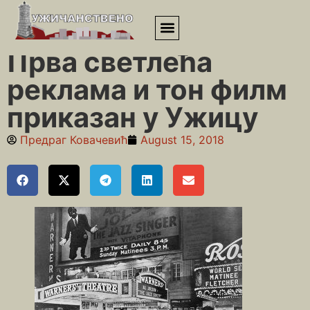
Почетна
»
Између два рата
»
Прва светлећа реклама и тон
филм приказан у Ужицу
Прва светлећа
реклама и тон филм
приказан у Ужицу
Предраг Ковачевић
August 15, 2018