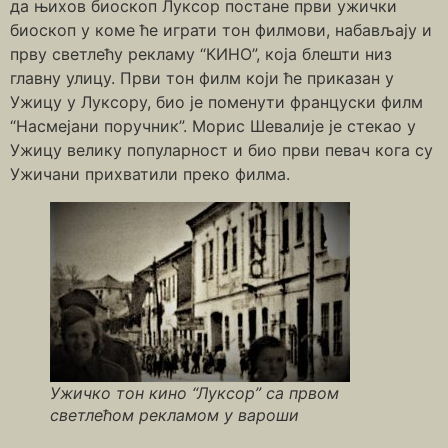
да њихов биоскоп Луксор постане први ужички
биоскоп у коме ће играти тон филмови, набављају и
прву светлећу рекламу “КИНО”, која блешти низ
главну улицу. Први тон филм који ће приказан у
Ужицу у Луксору, био је поменути француски филм
“Насмејани поручник”. Морис Шевалије је стекао у
Ужицу велику популарност и био први певач кога су
Ужичани прихватили преко филма.
Ужичко тон кино “Луксор” са првом
светлећом рекламом у вароши