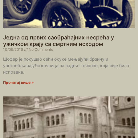
Једна од првих саобраћајних несрећа у
ужичком крају са смртним исходом
10/09/2018
No Comments
Шофер је покушао сећи окуке мењајући брзину и
употребљавајући кочница за задње точкове, која није била
исправна.
Прочитај више »