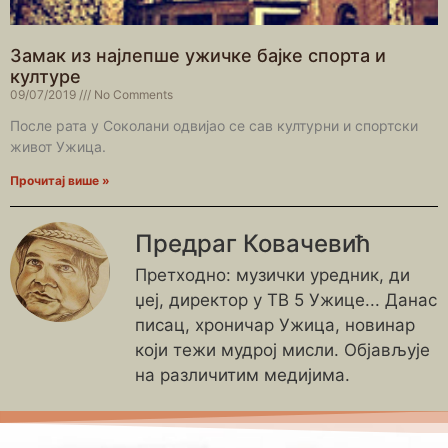
Замак из најлепше ужичке бајке спорта и
културе
09/07/2019
No Comments
После рата у Соколани одвијао се сав културни и спортски
живот Ужица.
Прочитај више »
Предраг Ковачевић
Претходно: музички уредник, ди
џеј, директор у ТВ 5 Ужице... Данас
писац, хроничар Ужица, новинар
који тежи мудрој мисли. Објављује
на различитим медијима.