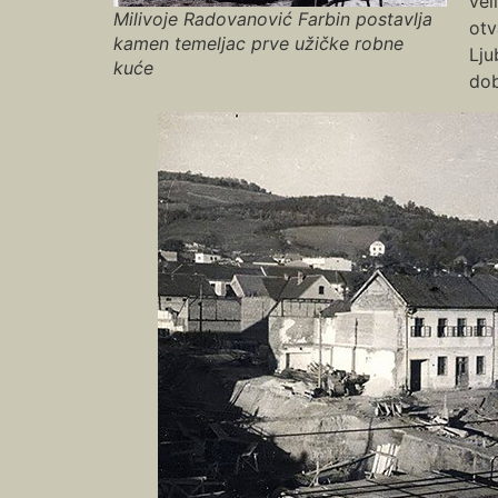
vel
Milivoje Radovanović Farbin postavlja
otv
kamen temeljac prve užičke robne
Lju
kuće
dob