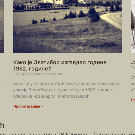
Како је Златибор изгледао године
Ј
1962. године?
18
31/10/2019
No Comments
Ov
и
Како су у то време Ужичани путовали на Златибор,
sn
како је Златибор изгледао тог јула 1962. године,
je
описао је новинар М. Милосављевић.
Пр
Прочитај више »
ић
ик, ди џеј, директор у ТВ 5 Ужице... Данас писац, х