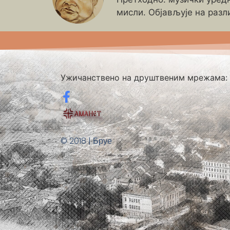
мисли. Објављује на разл
Ужичанствено на друштвеним мрежама:
© 2018 | Бруе