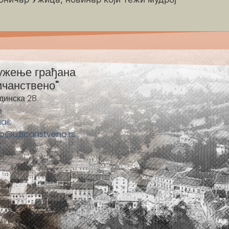
ужење грађана
ичанствено"
динска 28
е
ail:
fo@uzicanstveno.rs