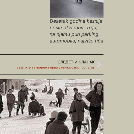
Desetak godina kasnije
posle otvaranja Trga,
na njemu pun parking
automobila, najviše fića
СЛЕДЕЋИ ЧЛАНАК
Зашто је затворена прва ужичка самопослуга?