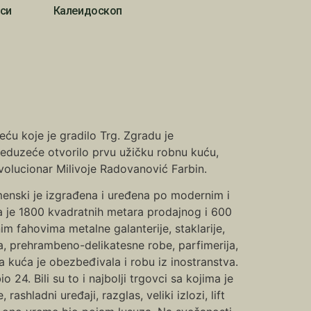
си
Калеидоскоп
u koje je gradilo Trg. Zgradu je
preduzeće otvorilo prvu užičku robnu kuću,
volucionar Milivoje Radovanović Farbin.
menski je izgrađena i uređena po modernim i
a je 1800 kvadratnih metara prodajnog i 600
m fahovima metalne galanterije, staklarije,
a, prehrambeno-delikatesne robe, parfimerija,
na kuća je obezbeđivala i robu iz inostranstva.
 24. Bili su to i najbolji trgovci sa kojima je
ashladni uređaji, razglas, veliki izlozi, lift