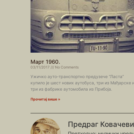
Март 1960.
03/11/2017
No Comments
Ужичко ауто-транспортно предузече “Ласта”
купило је шест нових аутобуса, три из Мађарске 
три из фабрике аутомобила из Прибоја.
Прочитај више »
Предраг Ковачев
Претходно: музички уредн