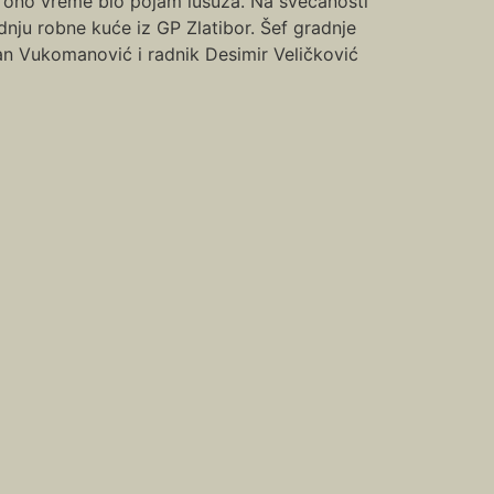
za ono vreme bio pojam lusuza. Na svečanosti
dnju robne kuće iz GP Zlatibor. Šef gradnje
an Vukomanović i radnik Desimir Veličković