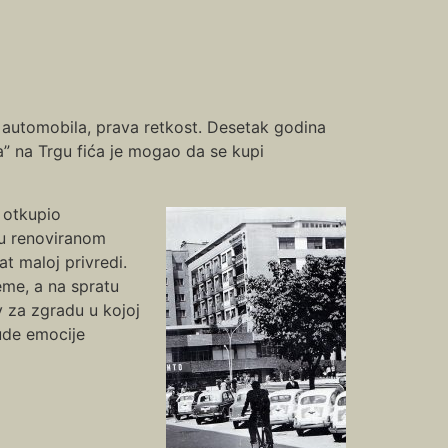
 automobila, prava retkost. Desetak godina
a” na Trgu fića je mogao da se kupi
 otkupio
 u renoviranom
t maloj privredi.
reme, a na spratu
 za zgradu u kojoj
bude emocije