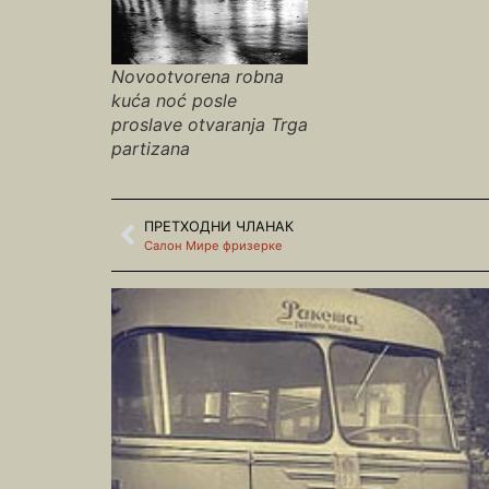
Novootvorena robna
kuća noć posle
proslave otvaranja Trga
partizana
ПРЕТХОДНИ ЧЛАНАК
Салон Мире фризерке