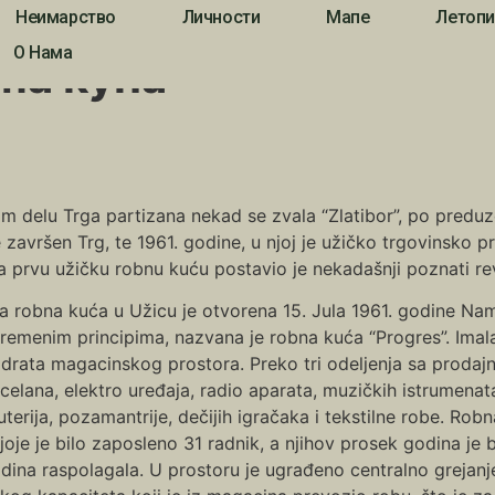
Неимарство
Личности
Мапе
Летопи
О Нама
на кућа
elu Trga partizana nekad se zvala “Zlatibor”, po preduzeć
završen Trg, te 1961. godine, u njoj je užičko trgovinsko 
za prvu užičku robnu kuću postavio je nekadašnji poznati re
a robna kuća u Užicu je otvorena 15. Jula 1961. godine Na
remenim principima, nazvana je robna kuća “Progres”. Imal
drata magacinskog prostora. Preko tri odeljenja sa prodajni
celana, elektro uređaja, radio aparata, muzičkih istrumenat
uterija, pozamantrije, dečijih igračaka i tekstilne robe. Rob
joje je bilo zaposleno 31 radnik, a njihov prosek godina je bio
dina raspolagala. U prostoru je ugrađeno centralno grejanje, r