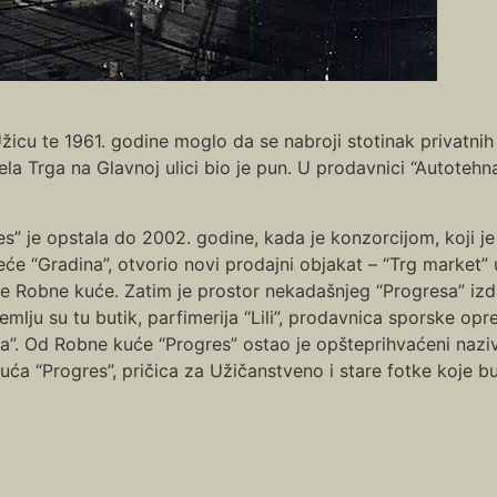
icu te 1961. godine moglo da se nabroji stotinak privatnih
la Trga na Glavnoj ulici bio je pun. U prodavnici “Autotehn
s” je opstala do 2002. godine, kada je konzorcijom, koji je
će “Gradina”, otvorio novi prodajni objakat – “Trg market”
e Robne kuće. Zatim je prostor nekadašnjeg “Progresa” izda
emlju su tu butik, parfimerija “Lili”, prodavnica sporske op
a”. Od Robne kuće “Progres” ostao je opšteprihvaćeni naziv
uća “Progres”, pričica za Užičanstveno i stare fotke koje 