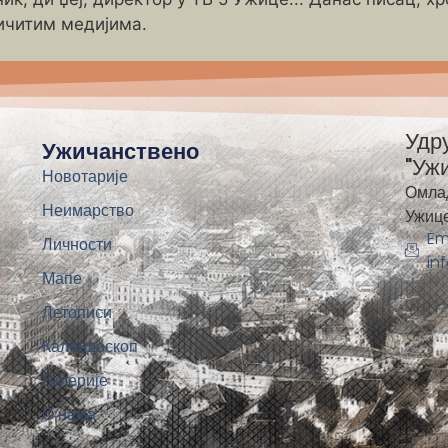
ичитим медијима.
Удр
Ужичанствено
"Уж
Новотарије
Омла
Неимарство
Ужиц
Em
Личности
in
Мапе
Летописи
Калеидоскоп
Галерије
О нама