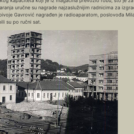
ikog kapaciteta koji je iz magacina prevozio robu, što je 
aranja uručne su nagrade najzaslužnijim radnicima za izgra
bivoje Gavrović nagrađen je radioaparatom, poslovođa Mil
ili su po ručni sat.