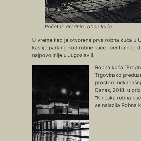
Početak gradnje robne kuće
U vreme kad je otvorena prva robna kuća u Už
kasnje parking kod robne kuće i centralnog de
najpovoljnije u Jugoslaviji.
Robna kuća “Progre
Trgovinsko preduze
prostoru nekadašnj
Danas, 2018, u priz
“Kineska robna kuć
se nalazila Robna k