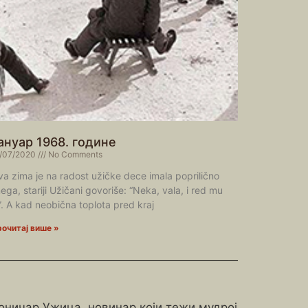
ануар 1968. године
/07/2020
No Comments
a zima je na radost užičke dece imala poprilično
ega, stariji Užičani govoriše: “Neka, vala, i red mu
”. A kad neobična toplota pred kraj
очитај више »
роничар Ужица, новинар који тежи мудрој