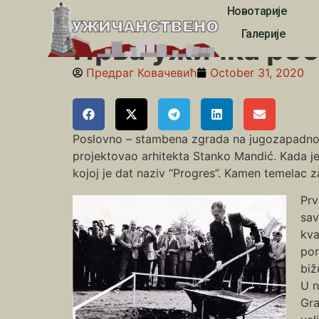
Новотарије
Почетна
»
Шездесете
»
Прва ужичка робна кућа
Галерије
Прва ужичка роб
Предраг Ковачевић
October 31, 2020
Poslovno – stambena zgrada na jugozapadnom d
projektovao arhitekta Stanko Mandić. Kada je 
kojoj je dat naziv “Progres”. Kamen temelac 
Prv
sav
kva
por
biž
U n
Gra