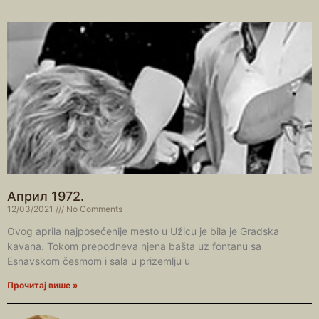
Април 1972.
12/03/2021
No Comments
Ovog aprila najposećenije mesto u Užicu je bila je Gradska
kavana. Tokom prepodneva njena bašta uz fontanu sa
Esnavskom česmom i sala u prizemlju u
Прочитај више »