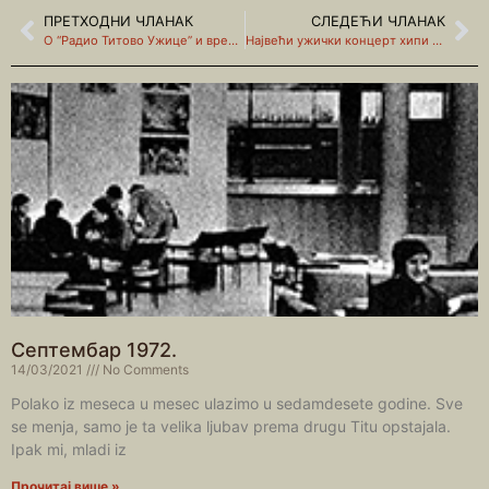
ПРЕТХОДНИ ЧЛАНАК
СЛЕДЕЋИ ЧЛАНАК
О “Радио Титово Ужице” и времену када је настао
Највећи ужички концерт хипи времена
Септембар 1972.
14/03/2021
No Comments
Polako iz meseca u mesec ulazimo u sedamdesete godine. Sve
se menja, samo je ta velika ljubav prema drugu Titu opstajala.
Ipak mi, mladi iz
Прочитај више »