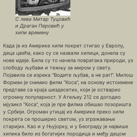
С лева Митар Туцовић
и Драган Перовић у
хипи времену
Када је из Америке хипи покрет стигао у Европу,
деца цвећа, како су се назвали хипици, донелa су
нове идеје. Била су то начела повратака природи, уз
слободу љубави и тежњу за миром у свету.
Појавила се изрека “Водите љубав, а не рат!”. Милош
Форман је снимио филм “Коса”, на основу истоимене
предтаве са краја шездесетих, који је остварио
огромну популарност. У Атељеу 212 се догодио
мјузикл “Коса”, која је пре филма обишао позоришта
у Србији. Огроман утицај из Америке преко хипи
покрета се проширио светом, уз згражавање
старијих. Као и у Њујорку, и у Београду је највише
хипика било из богатијих породица и међу децом