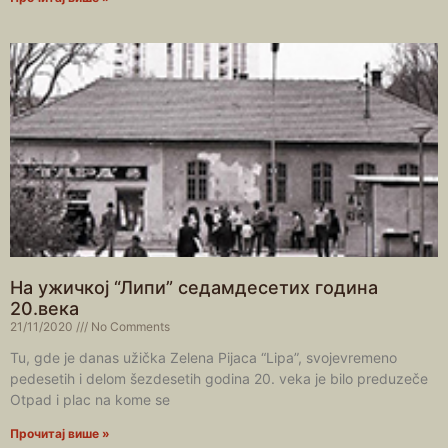
На ужичкој “Липи” седамдесетих година
20.века
21/11/2020
No Comments
Tu, gde je danas užička Zelena Pijaca “Lipa”, svojevremeno
pedesetih i delom šezdesetih godina 20. veka je bilo preduzeče
Otpad i plac na kome se
Прочитај више »