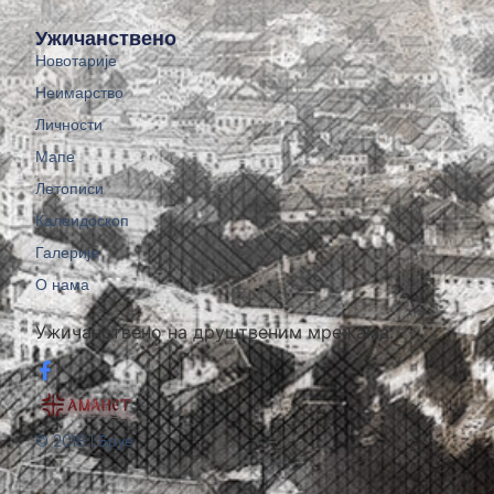
Ужичанствено
Новотарије
Неимарство
Личности
Мапе
Летописи
Калеидоскоп
Галерије
О нама
Ужичанствено на друштвеним мрежама:
© 2018 | Бруе