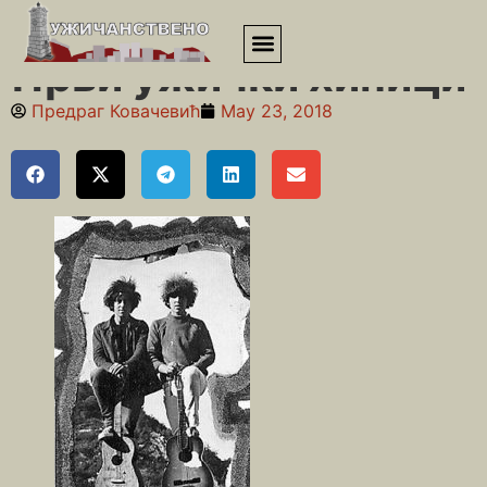
Почетна
»
Седамдесете
»
Први ужички хипици
Први ужички хипици
Предраг Ковачевић
May 23, 2018