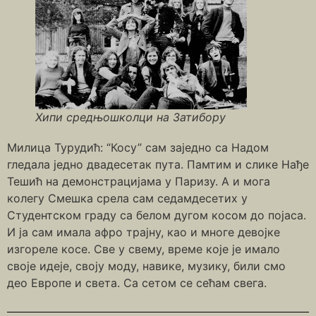
Хипи средњошколци на Затибору
Милица Турудић: “Косу” сам заједно са Надом
гледала једно двадесетак пута. Памтим и слике Нађе
Тешић на демонстрацијама у Паризу. А и мога
колегу Смешка срела сам седамдесетих у
Студентском граду са белом дугом косом до појаса.
И ја сам имала афро трајну, као и многе девојке
изгореле косе. Све у свему, време које је имало
своје идеје, своју моду, навике, музику, били смо
део Европе и света. Са сетом се сећам свега.