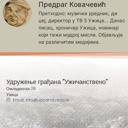
Предраг Ковачевић
Претходно: музички уредник, ди
џеј, директор у ТВ 5 Ужице... Данас
писац, хроничар Ужица, новинар
који тежи мудрој мисли. Објављује
на различитим медијима.
Удружење грађана "Ужичанствено"
Омладинска 28
Ужице
Email: info@uzicanstveno.rs