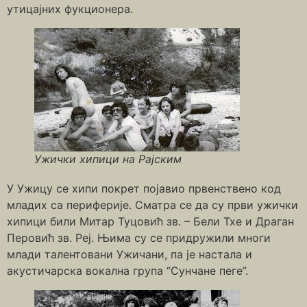
утицајних фукционера.
Ужички хипици на Рајским
У Ужицу се хипи покрет појавио првенствено код
младих са периферије. Сматра се да су први ужички
хипици били Митар Туцовић зв. – Бели Тхе и Драган
Перовић зв. Реј. Њима су се придружили многи
млади талентовани Ужичани, па је настала и
акустичарска вокална група “Сунчане пеге”.