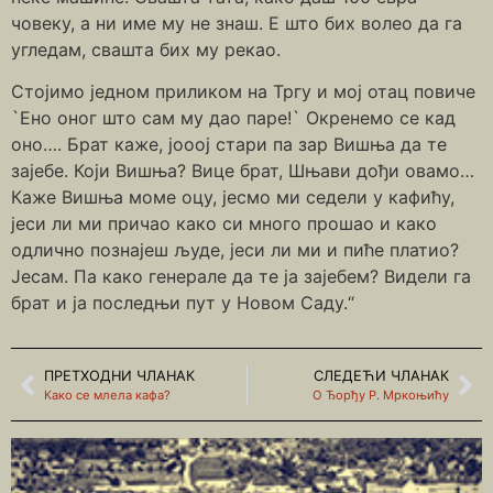
човеку, а ни име му не знаш. Е што бих волео да га
угледам, свашта бих му рекао.
Стојимо једном приликом на Тргу и мој отац повиче
`Ено оног што сам му дао паре!` Окренемо се кад
оно…. Брат каже, јооој стари па зар Вишња да те
зајебе. Који Вишња? Вице брат, Шњави дођи овамо…
Каже Вишња моме оцу, јесмо ми седели у кафићу,
јеси ли ми причао како си много прошао и како
одлично познајеш људе, јеси ли ми и пиће платио?
Јесам. Па како генерале да те ја зајебем? Видели га
брат и ја последњи пут у Новом Саду.“
ПРЕТХОДНИ ЧЛАНАК
СЛЕДЕЋИ ЧЛАНАК
Како се млела кафа?
О Ђорђу Р. Мркоњићу