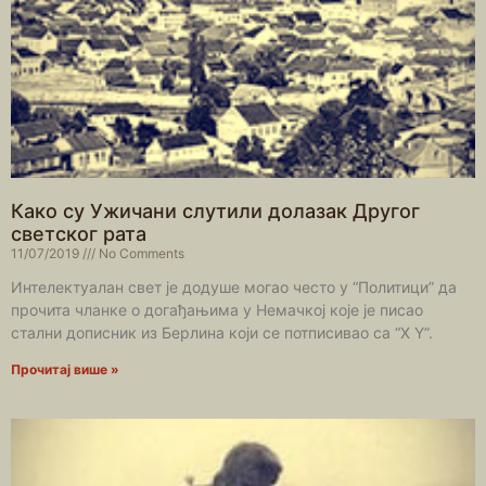
Како су Ужичани слутили долазак Другог
светског рата
11/07/2019
No Comments
Интелектуалан свет је додуше могао често у “Политици” да
прочита чланке о догађањима у Немачкој које је писао
стални дописник из Берлина који се потписивао са “X Y”.
Прочитај више »