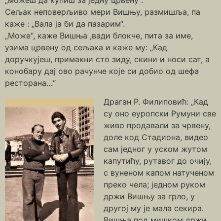
Сељак неповерљиво мери Вишњу, размишља, па
каже : „Вала ја би да пазарим“.
„Може“, каже Вишња ,вади блокче, пита за име,
узима црвену од сељака и каже му: „Кад
доручкујеш, примакни сто зиду, скини и носи сат, а
конобару дај ово рачунче које си добио од шефа
ресторана…“
Драган Р. Филиповић: „Кад
су оно еуропски Румуни све
живо продавали за чрвену,
доле код Стадиона, видео
сам једног у уском жутом
капутићу, рутавог до очију,
с вуненом капом натученом
преко чела; једном руком
држи Вишњу за грло, у
другој му је мала секира.
Вишња под мишком држи