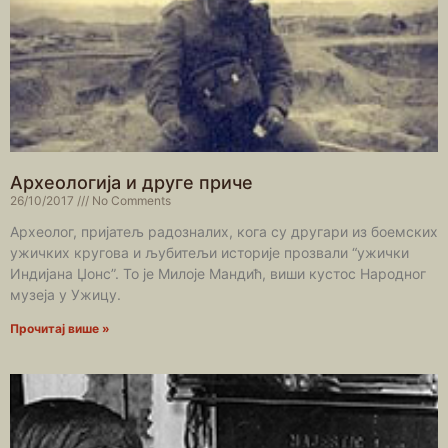
Археологија и друге приче
26/10/2017
No Comments
Археолог, пријатељ радозналих, кога су другари из боемских
ужичких кругова и љубитељи историје прозвали “ужички
Индијана Џонс”. То је Милоје Мандић, виши кустос Народног
музеја у Ужицу.
Прочитај више »