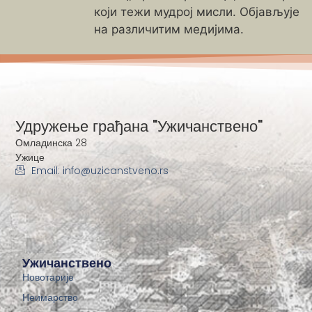
који тежи мудрој мисли. Објављује
на различитим медијима.
Удружење грађана "Ужичанствено"
Омладинска 28
Ужице
Email: info@uzicanstveno.rs
Ужичанствено
Новотарије
Неимарство