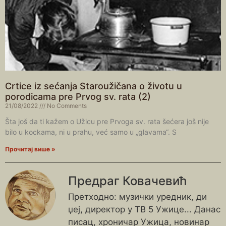
Crtice iz sećanja Staroužičana o životu u
porodicama pre Prvog sv. rata (2)
21/08/2022
No Comments
Šta još da ti kažem o Užicu pre Prvoga sv. rata šećera još nije
bilo u kockama, ni u prahu, već samo u „glavama“. S
Прочитај више »
Предраг Ковачевић
Претходно: музички уредник, ди
џеј, директор у ТВ 5 Ужице... Данас
писац, хроничар Ужица, новинар