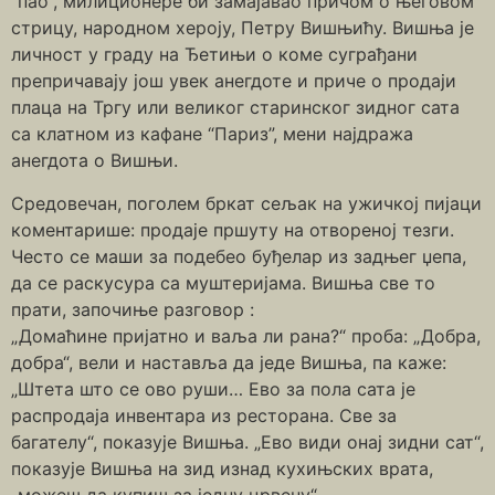
“пао”, милиционере би замајавао причом о његовом
стрицу, народном хероју, Петру Вишњићу. Вишња је
личност у граду на Ђетињи о коме суграђани
препричавају још увек анегдоте и приче о продаји
плаца на Тргу или великог старинског зидног сата
са клатном из кафане “Париз”, мени најдража
анегдота о Вишњи.
Средовечан, поголем бркат сељак на ужичкој пијаци
коментарише: продаје пршуту на отвореној тезги.
Често се маши за подебео буђелар из задњег џепа,
да се раскусура са муштеријама. Вишња све то
прати, започиње разговор :
„Домаћине пријатно и ваља ли рана?“ проба: „Добра,
добра“, вели и наставља да једе Вишња, па каже:
„Штета што се ово руши… Ево за пола сата је
распродаја инвентара из ресторана. Све за
багателу“, показује Вишња. „Ево види онај зидни сат“,
показује Вишња на зид изнад кухињских врата,
„можеш да купиш за једну црвену“.