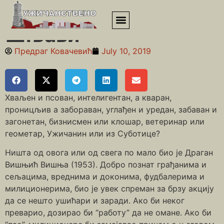
Почетна
»
Приповедања
»
Шњави
Шњави
Предраг Ковачевић
July 10, 2019
Хваљен и псован, интелигентан, а кваран,
проницљив а забораван, углађен и уредан, забаван и
загонетан, бизнисмен или клошар, ветеринар или
геометар, Ужичанин или из Суботице?
Ништа од овога или од свега по мало био је Драган
Вишњић Вишња (1953). Добро познат грађанима и
сељацима, вреднима и доконима, фудбалерима и
милиционерима, био је увек спреман за брзу акцију
да се нешто ушићари и заради. Ако би неког
преварио, дозирао би “работу” да не омане. Ако би