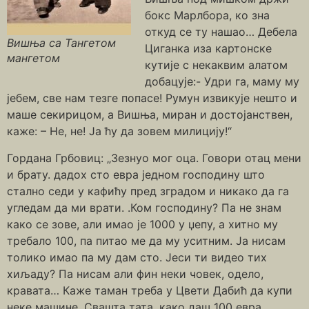
бокс Марлбора, ко зна
откуд се ту нашао… Дебела
Вишња са Тангетом
Циганка иза картонске
мангетом
кутије с некаквим алатом
добацује:- Удри га, маму му
јебем, све нам тезге попасе! Румун извикује нешто и
маше секирицом, а Вишња, миран и достојанствен,
каже: – Не, не! Ја ћу да зовем милицију!“
Гордана Грбовиц: „Зезнуо мог оца. Говори отац мени
и брату. дадох сто евра једном господину што
стално седи у кафићу пред зградом и никако да га
угледам да ми врати. .Ком господину? Па не знам
како се зове, али имао је 1000 у џепу, а хитно му
требало 100, па питао ме да му уситним. Ја нисам
толико имао па му дам сто. Јеси ти видео тих
хиљаду? Па нисам али фин неки човек, одело,
кравата… Каже таман треба у Цвети Дабић да купи
неке машине. Свашта тата, како даш 100 евра