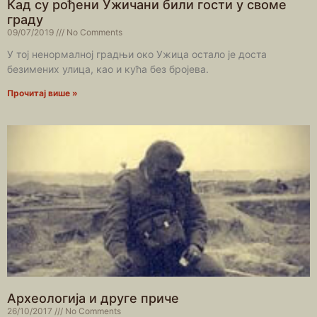
Кад су рођени Ужичани били гости у своме
граду
09/07/2019
No Comments
У тој ненормалној градњи око Ужица остало је доста
безимених улица, као и кућа без бројева.
Прочитај више »
Археологија и друге приче
26/10/2017
No Comments