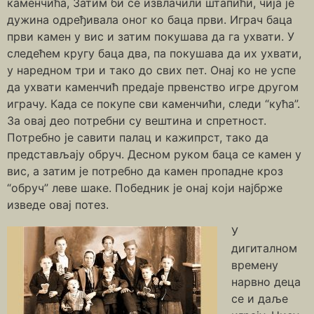
каменчића, Затим би се извлачили штапићи, чија је
дужина одређивала оног ко баца први. Играч баца
први камен у вис и затим покушава да га ухвати. У
следећем кругу баца два, па покушава да их ухвати,
у наредном три и тако до свих пет. Онај ко не успе
да ухвати каменчић предаје првенство игре другом
играчу. Када се покупе сви каменчићи, следи “кућа”.
За овај део потребни су вештина и спретност.
Потребно је савити палац и кажипрст, тако да
представљају обруч. Десном руком баца се камен у
вис, а затим је потребно да камен пропадне кроз
“обруч” леве шаке. Победник је онај који најбрже
изведе овај потез.
У
дигиталном
времену
нарвно деца
се и даље