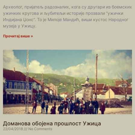
Археолог, пријатељ радозналих, кога су другари из боемских
ужичких кругова и љубитељи историје прозвали “ужички
Индијана Џонс”. То је Милоје Мандић, виши кустос Народног
музеја у Ужицу.
Прочитај више »
Доманова обојена прошлост Ужица
22/04/2018
No Comments