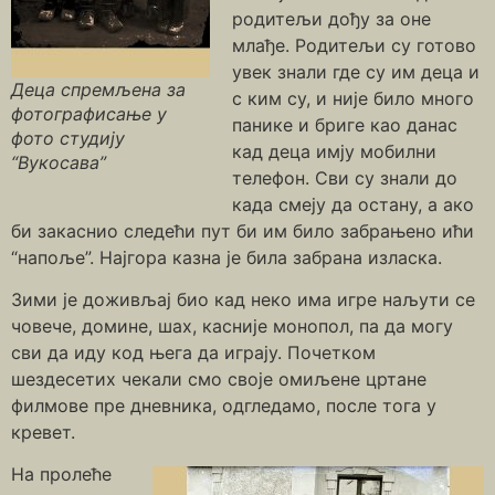
родитељи дођу за оне
млађе. Родитељи су готово
увек знали где су им деца и
Деца спремљена за
с ким су, и није било много
фотографисање у
панике и бриге као данас
фото студију
кад деца имју мобилни
“Вукосава”
телефон. Сви су знали до
када смеју да остану, а ако
би закаснио следећи пут би им било забрањено ићи
“напоље”. Најгора казна је била забрана изласка.
Зими је доживљај био кад неко има игре наљути се
човече, домине, шах, касније монопол, па да могу
сви да иду код њега да играју. Почетком
шездесетих чекали смо своје омиљене цртане
филмове пре дневника, одгледамо, после тога у
кревет.
На пролеће