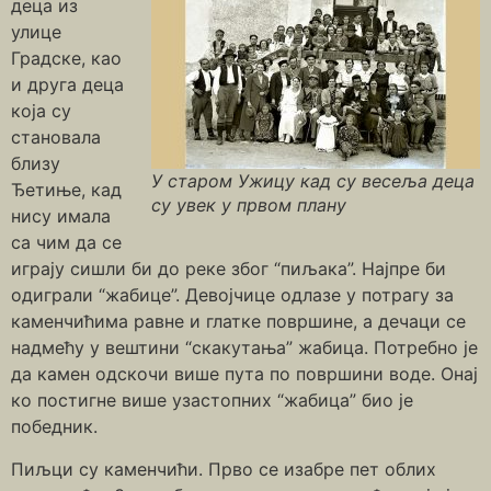
деца из
улице
Градске, као
и друга деца
која су
становала
близу
У старом Ужицу кад су весеља деца
Ђетиње, кад
су увек у првом плану
нису имала
са чим да се
играју сишли би до реке због “пиљака”. Најпре би
одиграли “жабице”. Девојчице одлазе у потрагу за
каменчићима равне и глатке површине, а дечаци се
надмећу у вештини “скакутања” жабица. Потребно је
да камен одскочи више пута по површини воде. Онај
ко постигне више узастопних “жабица” био је
победник.
Пиљци су каменчићи. Прво се изабре пет облих