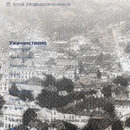
Email: info@uzicanstveno.rs
Ужичанствено
Новотарије
Неимарство
Личности
Мапе
Летописи
Калеидоскоп
Галерије
О нама
Ужичанствено на друштвеним мрежама: