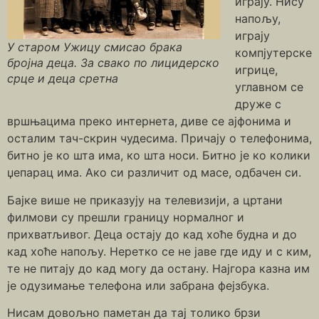
играју. Нису
напољу,
играју
У старом Ужицу смисао брака
компјутерске
бројна деца. За свако по лицидерско
игрице,
срце и деца сретна
углавном се
друже с
вршњацима преко интернета, диве се ајфонима и
осталим тач-скрин чудесима. Причају о телефонима,
битно је ко шта има, ко шта носи. Битно је ко колики
џепарац има. Ако си различит од масе, одбачен си.
Бајке више не приказују на телевизији, а цртани
филмови су прешли границу нормалног и
прихватљивог. Деца остају до кад хоће будна и до
кад хоће напољу. Неретко се не јаве где иду и с ким,
те не питају до кад могу да остану. Најгора казна им
је одузимање телефона или забрана фејзбука.
Нисам довољно паметан да тај толико брзи