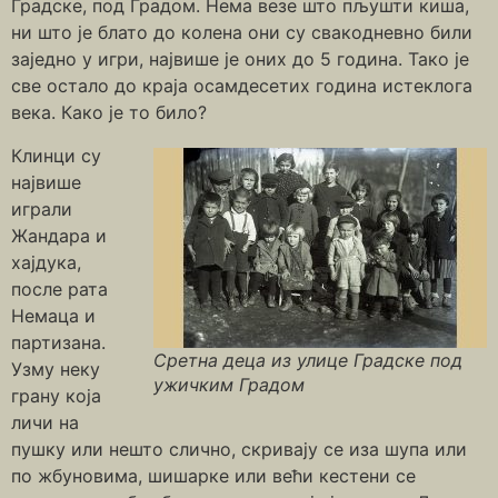
Градске, под Градом. Нема везе што пљушти киша,
ни што је блато до колена они су свакодневно били
заједно у игри, највише је оних до 5 година. Тако је
све остало до краја осамдесетих година истеклога
века. Како је то било?
Клинци су
највише
играли
Жандара и
хајдука,
после рата
Немаца и
партизана.
Сретна деца из улице Градске под
Узму неку
ужичким Градом
грану која
личи на
пушку или нешто слично, скривају се иза шупа или
по жбуновима, шишарке или већи кестени се