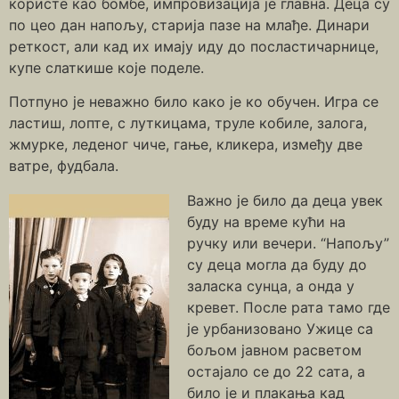
користе као бомбе, импровизација је главна. Деца су
по цео дан напољу, старија пазе на млађе. Динари
реткост, али кад их имају иду до посластичарнице,
купе слаткише које поделе.
Потпуно је неважно било како је ко обучен. Игра се
ластиш, лопте, с луткицама, труле кобиле, залога,
жмурке, леденог чиче, гање, кликера, између две
ватре, фудбала.
Важно је било да деца увек
буду на време кући на
ручку или вечери. “Напољу”
су деца могла да буду до
заласка сунца, а онда у
кревет. После рата тамо где
је урбанизовано Ужице са
бољом јавном расветом
остајало се до 22 сата, а
било је и плакања кад