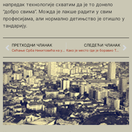
напредак технологије схватим да је то донело
“добро свима”. Можда је лакше радити у свим
професијама, али нормално детињство је отишло у
тандарију.
ПРЕТХОДНИ ЧЛАНАК
СЛЕДЕЋИ ЧЛАНАК
Сећање Срба Никитовића на упечатљиву кућу са Росуља
Како је место где је боравио Тито и Врховни штаб постало Народни музеј