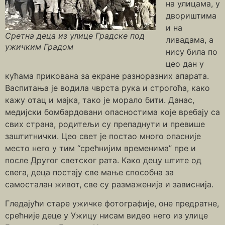
на улицама, у
двориштима
и на
Сретна деца из улице Градске под
ливадама, а
ужичким Градом
нису била по
цео дан у
кућама прикована за екране разноразних апарата.
Васпитања је водила чврста рука и строгоћа, како
кажу отац и мајка, тако је морало бити. Данас,
медијски бомбардовани опасностима које вребају са
свих страна, родитељи су препаднути и превише
заштитнички. Цео свет је постао много опасније
место него у тим “срећнијим временима” пре и
после Другог светског рата. Како децу штите од
свега, деца постају све мање способна за
самосталан живот, све су размаженија и зависнија.
Гледајући старе ужичке фотографије, оне предратне,
срећније деце у Ужицу нисам видео него из улице