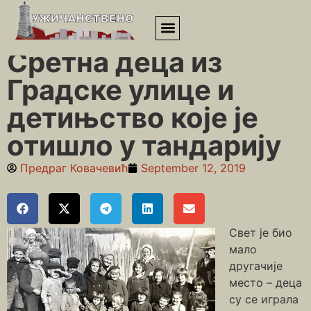
Почетна
»
Приповедања
»
Сретна деца из Градске улице и
детињство које је отишло у тандарију
Сретна деца из
Градске улице и
детињство које је
отишло у тандарију
Предраг Ковачевић
September 12, 2019
Свет је био
мало
другачије
место – деца
су се играла