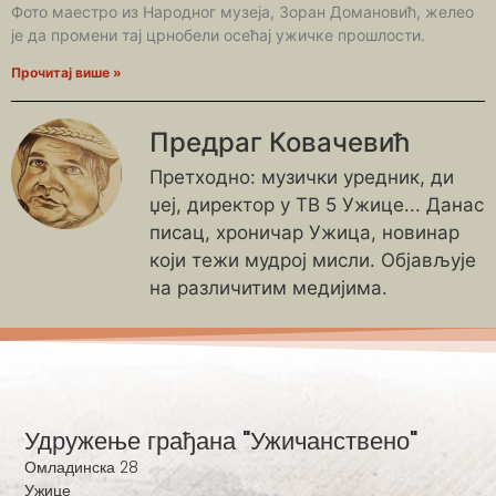
Фото маестро из Народног музеја, Зоран Домановић, желео
је да промени тај црнобели осећај ужичке прошлости.
Прочитај више »
Предраг Ковачевић
Претходно: музички уредник, ди
џеј, директор у ТВ 5 Ужице... Данас
писац, хроничар Ужица, новинар
који тежи мудрој мисли. Објављује
на различитим медијима.
Удружење грађана "Ужичанствено"
Омладинска 28
Ужице