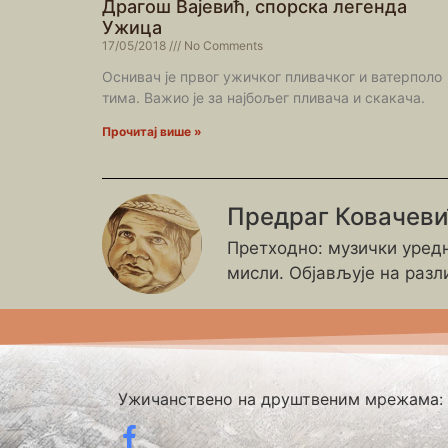
Драгош Вајевић, спорска легенда
Ужица
17/05/2018
No Comments
Оснивач је првог ужичког пливачког и ватерполо
тима. Важио је за најбољег пливача и скакача.
Прочитај више »
Предраг Ковачев
Претходно: музички уредн
мисли. Објављује на разл
Ужичанствено на друштвеним мрежама: