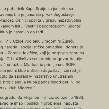
la je pobednik Kupa Srbije za juniorke sa
voniji, bio je juniorski prvak Jugoslavije.
Mladost. Čelnici sporta u gradu nezadovoljni
okalnom listu “Vesti” i beogradskom “Sportu”
lub je nastavio da radi.
ji TV 5 Užice voditelju Dragomiru Žuniću
 naroda i socijalističke omladine i doneta je
tiv Zorana Jovičića, koji je potpisao zabranu
ja. Od tužilaštva sam dobio odgovor da nije
ivičnu tužbu. Mladost je primljena u SOFK
jedini klub u Srbiji i Jugoslaviji čiji rad je
glo da zabrani Ministarstvo unutrašnjih
o broj članova kluba padne ispod pet. Ni po
etski klub Mladost.”
 Beogradu. Sa Mirjanom Trmčić se oženio 1993.
javao je imao i psihičkih problema, napušta
jadžijska radnja je radila od 1948. godine, Tu