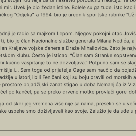
i mir. Uvek je bio žedan istine. Bolele su ga tuđe, isto kao
žičkog “Odjeka”, a 1994. bio je urednik sportske rubrike “U
adnji je radio sa majkom Lepom. Njegov pokojni otac Joviša
ti, bio je član Nacionalne službe generala Milana Nedića, a 
član Kraljeve vojske đenerala Draže Mihailovića. Zato je na
etskom klubu. Često je isticao: “Član sam Stranke sopstven
 mi kućno vaspitanje to ne dozvoljava.” Potpuno sam se s
mišljali… Sem toga od prijatelja Gage sam naučio da bojadž
adžije u istoriji bili Feničani koji su boju pravili od morskih 
 prostore bojadžijski zanat stigao u doba Nemanjića iz Viza
čel po kančel, pa se preko drvene motke provlači gore-dole
a od skorijeg vremena više nije sa nama, preselio se u v
ke uspehe smo doživljavali kao svoje. Zalužio je da uđe u pl