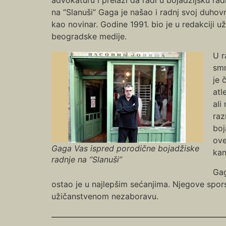
na “Slanuši” Gaga je našao i radnj svoj duhovn
kao novinar. Godine 1991. bio je u redakciji u
beogradske medije.
U r
smr
je 
atl
ali
raz
boj
ove
Gaga Vas ispred porodične bojadžiske
kan
radnje na “Slanuši”
Gag
ostao je u najlepšim sećanjima. Njegove spors
užičanstvenom nezaboravu.