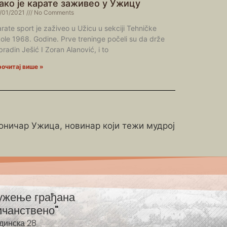
ако је карате заживео у Ужицу
/01/2021
No Comments
rate sport je zaživeo u Užicu u sekciji Tehničke
ole 1968. Godine. Prve treninge počeli su da drže
radin Ješić I Zoran Alanović, i to
очитај више »
роничар Ужица, новинар који тежи мудрој
ужење грађана
ичанствено"
динска 28