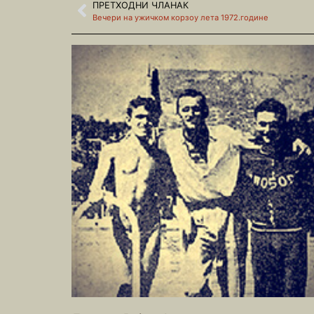
ПРЕТХОДНИ ЧЛАНАК
Вечери на ужичком корзоу лета 1972.године