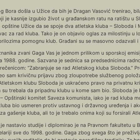
nog Bora došla u Užice da bih je Dragan Vasović trenirao, bi
 je kasnije izgubio život u građanskom ratu na ratištu u Sla
 opštine Užice da se spoje dva atletska kluba – Sloboda i 
c za rad kluba. Tako je on objavio oglas za milostinju u l
ilozima pomognu klub. Građani su se masovno odazvali i k
oznanika zvani Gaga Vas je jednom prilikom u sporskoj emisi
ba 1988. godine. Sazvana je sednica sa predsednicima radnog
ečenicom: “Zabranjuje se rad Atletskog kluba Sloboda.” Pro
eo sam krivičnu prijavu zbog zloupotrebe službenog položa
. Atletskom klubu Sloboda je uskraćeno pravo na privatnu kr
u trebala da pripadnu klubu u kome sam bio. Sloboda je bila 
– Opštinski komitet Saveza komunista, iako je rad kluba mo
 kluba bio usmeren protiv ustavnog i državnog uređenja i ak
 gašenje kluba, ali to je trebalo onima koji su forsirali Atl
e nastavio studije i diplomirao je na Pravnom fakultetu u
elariji sve do 1998. godine. Gaga zbog svega što je preživl
ju svojih roditelja da bi nastavio porodičnu tradiciju. Ta bo