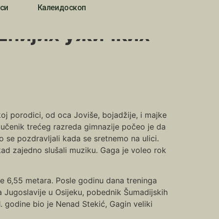
си
Калеидоскоп
ешнијих ужичких
oj porodici, od oca Joviše, bojadžije, i majke
 učenik trećeg razreda gimnazije počeo je da
 se pozdravljali kada se sretnemo na ulici.
ad zajedno slušali muziku. Gaga je voleo rok
 je 6,55 metara. Posle godinu dana treninga
pa Jugoslavije u Osijeku, pobednik Šumadijskih
1. godine bio je Nenad Stekić, Gagin veliki