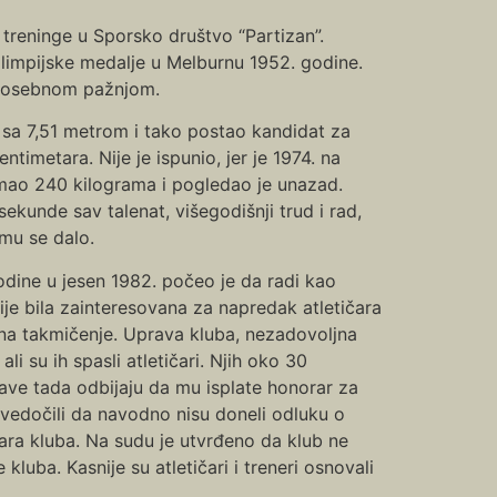
treninge u Sporsko društvo “Partizan”.
olimpijske medalje u Melburnu 1952. godine.
a posebnom pažnjom.
i sa 7,51 metrom i tako postao kandidat za
imetara. Nije je ispunio, jer je 1974. na
 imao 240 kilograma i pogledao je unazad.
sekunde sav talenat, višegodišnji trud i rad,
 mu se dalo.
odine u jesen 1982. počeo je da radi kao
ije bila zainteresovana za napredak atletičara
u na takmičenje. Uprava kluba, nezadovoljna
li su ih spasli atletičari. Njih oko 30
prave tada odbijaju da mu isplate honorar za
vedočili da navodno nisu doneli odluku o
ara kluba. Na sudu je utvrđeno da klub ne
uba. Kasnije su atletičari i treneri osnovali