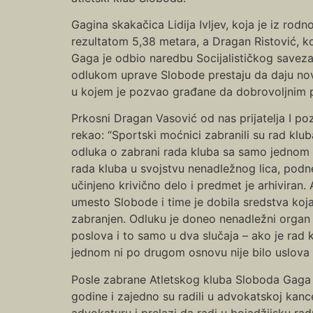
Gagina skakačica Lidija Ivljev, koja je iz rod
rezultatom 5,38 metara, a Dragan Ristović, koji
Gaga je odbio naredbu Socijalističkog saveza
odlukom uprave Slobode prestaju da daju nova
u kojem je pozvao građane da dobrovoljnim pr
Prkosni Dragan Vasović od nas prijatelja I p
rekao: “Sportski moćnici zabranili su rad klu
odluka o zabrani rada kluba sa samo jednom r
rada kluba u svojstvu nenadležnog lica, podn
učinjeno krivično delo i predmet je arhiviran
umesto Slobode i time je dobila sredstva koja s
zabranjen. Odluku je doneo nenadležni organ 
poslova i to samo u dva slučaja – ako je rad
jednom ni po drugom osnovu nije bilo uslova za
Posle zabrane Atletskog kluba Sloboda Gaga j
godine i zajedno su radili u advokatskoj kanc
advokaturu i prelazi da radi u bojadžijsku radn