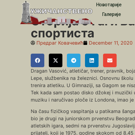
Новотарије
Почетна
»
Спортисти
»
Сторија о Гаги Васу, једно
Галерије
Сторија о Гаги В
спортиста
Предраг Ковачевић
December 11, 2020
Dragan Vasović, atletičar, trener, pravnik, bo
Lepe, službenika na železnici. Osnovnu školu
trenira atletiku. U Gimnaziji, sa Gagom se ni
Tek kada sam postao disko džokej i muzički 
muziku i naručivao ploče iz Londona, imao je
Na času fizičkog vaspitanja u patikama šangaj
bio je drugi na juniorskom prvenstvu Beograda
atletskih igara, sedmi na prvenstvu Jugoslavij
prijatelj, koji je 1975. godine skokom od 8,4