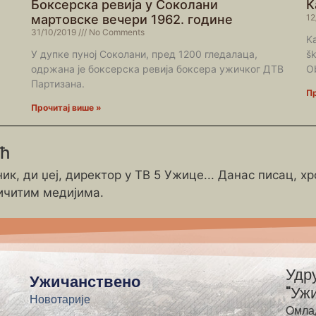
Боксерска ревија у Соколани
К
мартовске вечери 1962. године
12
31/10/2019
No Comments
Ka
У дупке пуној Соколани, пред 1200 гледалаца,
šk
одржана је боксерска ревија боксера ужичког ДТВ
Ob
Партизана.
Пр
Прочитај више »
ић
ик, ди џеј, директор у ТВ 5 Ужице... Данас писац, х
ичитим медијима.
Удр
Ужичанствено
"Уж
Новотарије
Омла