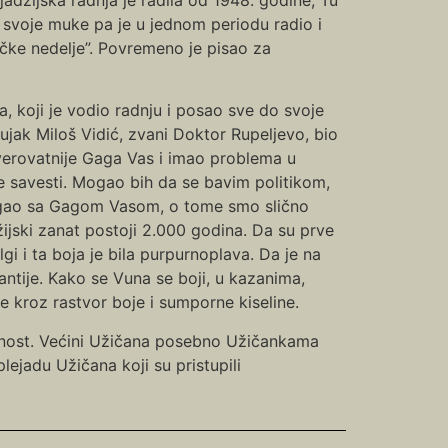
 i svoje muke pa je u jednom periodu radio i
žičke nedelje”. Povremeno je pisao za
, koji je vodio radnju i posao sve do svoje
ujak Miloš Vidić, zvani Doktor Rupeljevo, bio
jverovatnije Gaga Vas i imao problema u
e savesti. Mogao bih da se bavim politikom,
lagao sa Gagom Vasom, o tome smo slično
ijski zanat postoji 2.000 godina. Da su prve
algi i ta boja je bila purpurnoplava. Da je na
ntije. Kako se Vuna se boji, u kazanima,
 kroz rastvor boje i sumporne kiseline.
ečnost. Većini Užičana posebno Užičankama
ejadu Užičana koji su pristupili