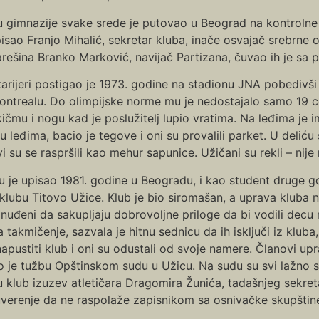
 gimnazije svake srede je putovao u Beograd na kontrolne 
sao Franjo Mihalić, sekretar kluba, inače osvajač srebrne 
arešina Branko Marković, navijač Partizana, čuvao ih je s
 karijeri postigao je 1973. godine na stadionu JNA pobedivš
ontrealu. Do olimpijske norme mu je nedostajalo samo 19 cent
ičmu i nogu kad je poslužitelj lupio vratima. Na leđima je
u leđima, bacio je tegove i oni su provalili parket. U deliću 
vi su se raspršili kao mehur sapunice. Užičani su rekli – nije
u je upisao 1981. godine u Beogradu, i kao student druge g
klubu Titovo Užice. Klub je bio siromašan, a uprava kluba n
prinuđeni da sakupljaju dobrovoljne priloge da bi vodili dec
akmičenje, sazvala je hitnu sednicu da ih isključi iz kluba, a
 napustiti klub i oni su odustali od svoje namere. Članovi u
o je tužbu Opštinskom sudu u Užicu. Na sudu su svi lažno s
 klub izuzev atletičara Dragomira Žunića, tadašnjeg sekret
verenje da ne raspolaže zapisnikom sa osnivačke skupštine kl