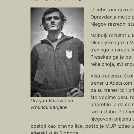
U četvrtom razredu
Opravdanja mu je pi
Njegov razredni st
Najbolji rezultat u
Olimpijske igre u M
treningu povredio k
Presekao ga je bol 
reke znoja, svi sno
Višu trenersku škol
trener u Atletskom 
pa su treneri bili 
što vodimo decu na t
Dragan Vasović na
pripretilo je da će
vrhuncu karijere
rad u klubu. Podne
njegovom prijemu u
postoji kao pravno lice, pošto je MUP izdao u
atletski klub Sloboda.