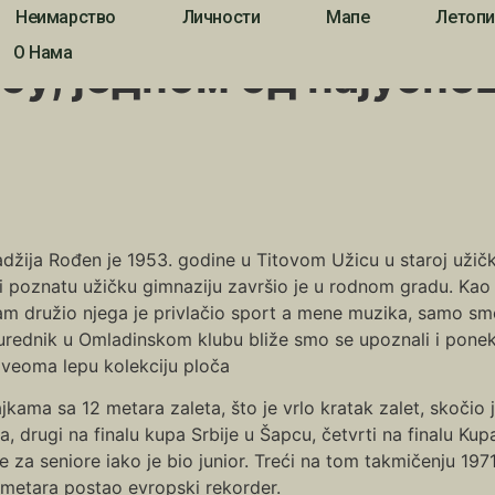
Неимарство
Личности
Мапе
Летопи
м од најуспешнијих ужичких спортиста
О Нама
асу, једном од најусп
jadžija Rođen je 1953. godine u Titovom Užicu u staroj užičk
 i poznatu užičku gimnaziju završio je u rodnom gradu. Kao
sam družio njega je privlačio sport a mene muzika, samo smo
urednik u Omladinskom klubu bliže smo se upoznali i ponek
 veoma lepu kolekciju ploča
kama sa 12 metara zaleta, što je vrlo kratak zalet, skočio
, drugi na finalu kupa Srbije u Šapcu, četvrti na finalu Ku
e za seniore iako je bio junior. Treći na tom takmičenju 197
5 metara postao evropski rekorder.