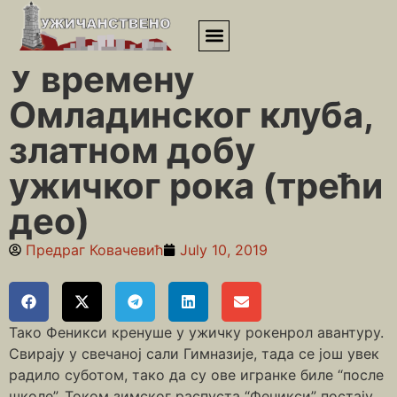
Почетна
»
Приповедања
»
У времену Омладинског клуба,
златном добу ужичког рока (трећи део)
У времену
Омладинског клуба,
златном добу
ужичког рока (трећи
део)
Предраг Ковачевић
July 10, 2019
Тако Феникси кренуше у ужичку рокенрол авантуру.
Свирају у свечаној сали Гимназије, тада се још увек
радило суботом, тако да су ове игранке биле “после
школе”. Током зимског распуста “Феникси” постају