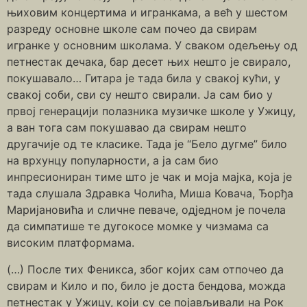
њиховим концертима и игранкама, а већ у шестом
разреду основне школе сам почео да свирам
игранке у основним школама. У сваком одељењу од
петнестак дечака, бар десет њих нешто је свирало,
покушавало… Гитара је тада била у свакој кући, у
свакој соби, сви су нешто свирали. Ја сам био у
првој генерацији полазника музичке школе у Ужицу,
а ван тога сам покушавао да свирам нешто
другачије од те класике. Тада је “Бело дугме” било
на врхунцу популарности, а ја сам био
инпресиониран тиме што је чак и моја мајка, која је
тада слушала Здравка Чолића, Миша Ковача, Ђорђа
Маријановића и сличне певаче, одједном је почела
да симпатише те дугокосе момке у чизмама са
високим платформама.
(…) После тих Феникса, због којих сам отпочео да
свирам и Кило и по, било је доста бендова, можда
петнестак у Ужицу, који су се појављивали на Рок