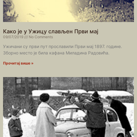
Како је у Ужицу слављен Први мај
09/07/2019
No Comments
Ужичани су први пут прославили Први мај 1897. године.
Зборно место је била кафана Миладина Радовића.
Прочитај више »