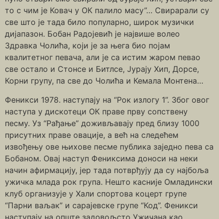
то с чим је Ковач у ОК палило масу”… Свирарали су
све што је тада било популарно, широк музички
дијапазон. Бобан Радојевић је највише волео
Здравка Чолића, који је за њега био појам
квалитетног певача, али је са истим жаром певао
све остало и Стонсе и Битлсе, Јурају Хип, Дорсе,
Корни групу, па све до Чолића и Кемала Монтена…
Феникси 1978. наступају на “Рок излогу 1”. Због овог
наступа у дискотеци ОК праве прву сопствену
песму. Уз “Рађање” доживљавају пред близу 1000
присутних праве овације, а већ на следећем
извођењу ове њихове песме публика заједно пева са
Бобаном. Овај наступ Фениксима доноси на неки
начин афирмацију, јер тада потврђују да су најбоља
ужичка млада рок група. Нешто касније Омладински
клуб организује у Хали спортова коцерт групе
“Парни ваљак” и сарајевске групе “Код”. Феникси
наступају на опште задовољсто Ужичана као