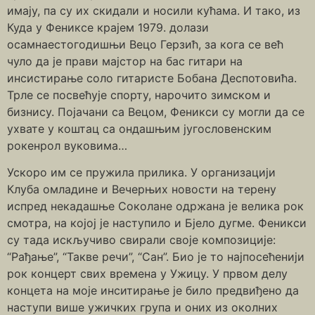
имају, па су их скидали и носили кућама. И тако, из
Куда у Фениксе крајем 1979. долази
осамнаестогодишњи Вецо Герзић, за кога се већ
чуло да је прави мајстор на бас гитари на
инсистирање соло гитаристе Бобана Деспотовића.
Трле се посвећује спорту, нарочито зимском и
бизнису. Појачани са Вецом, Феникси су могли да се
ухвате у коштац са ондашњим југословенским
рокенрол вуковима…
Ускоро им се пружила прилика. У организацији
Клуба омладине и Вечерњих новости на терену
испред некадашње Соколане одржана је велика рок
смотра, на којој је наступило и Бјело дугме. Феникси
су тада искључиво свирали своје композиције:
“Рађање”, “Такве речи”, “Сан”. Био је то најпосећенији
рок концерт свих времена у Ужицу. У првом делу
концета на моје инситирање је било предвиђено да
наступи више ужичких група и оних из околних