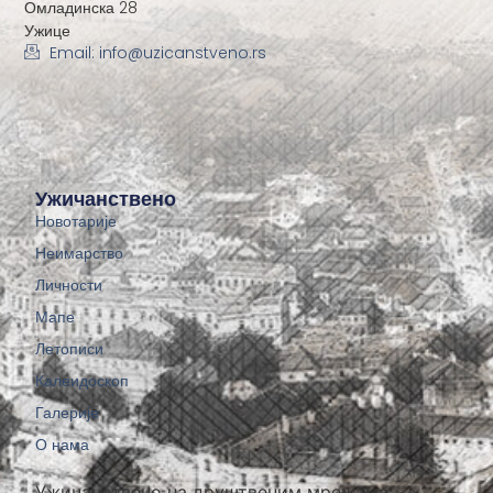
Омладинска 28
Ужице
Email: info@uzicanstveno.rs
Ужичанствено
Новотарије
Неимарство
Личности
Мапе
Летописи
Калеидоскоп
Галерије
О нама
Ужичанствено на друштвеним мрежама: