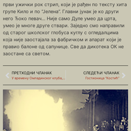
први ужички рок стрип, који је рађен по тексту хита
групе Кило и по “Јелена”. Главни јунак је ко други
него Ђоко певач… Није само Дуле умео да црта,
умео је многе друге ствари. Заједно смо направили
од старог школског глобуса куглу с огледалцима
која није заостајала за фабричком и апарат који је
правио балоне од сапунице. Све да дикотека ОК не
заостане са светом.
ПРЕТХОДНИ ЧЛАНАК
СЛЕДЕЋИ ЧЛАНАК
У времену Омладинског клуба, златном добу ужичког рока (други део)
Гостионица “Костић”