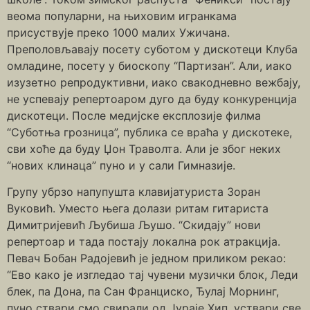
веома популарни, на њиховим игранкама
присуствује преко 1000 малих Ужичана.
Преполовљавају посету суботом у дискотеци Клуба
омладине, посету у биоскопу “Партизан”. Али, иако
изузетно репродуктивни, иако свакодневно вежбају,
не успевају репертоаром дуго да буду конкуренција
дискотеци. После медијске експлозије филма
“Суботња грозница”, публика се враћа у дискотеке,
сви хоће да буду Џон Траволта. Али је због неких
“нових клинаца” пуно и у сали Гимназије.
Групу убрзо напупушта клавијатуриста Зоран
Вуковић. Уместо њега долази ритам гитариста
Димитријевић Љубиша Љушо. “Скидају” нови
репертоар и тада постају локална рок атракција.
Певач Бобан Радојевић је једном приликом рекао:
“Ево како је изгледао тај чувени музички блок, Леди
блек, па Дона, па Сан Франциско, Ђулај Морнинг,
пуно ствари смо свирали од Јураје Хип, уствари све