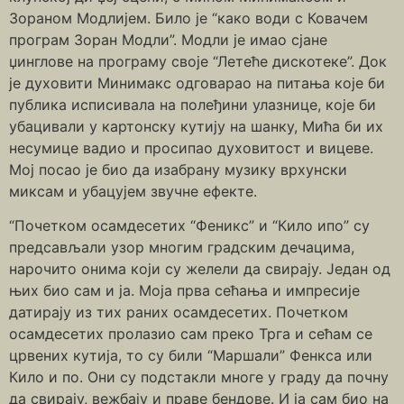
Зораном Модлијем. Било је “како води с Ковачем
програм Зоран Модли”. Модли је имао сјане
џинглове на програму своје “Летеће дискотеке”. Док
је духовити Минимакс одговарао на питања које би
публика исписивала на полеђини улазнице, које би
убацивали у картонску кутију на шанку, Мића би их
несумице вадио и просипао духовитост и вицеве.
Мој посао је био да изабрану музику врхунски
миксам и убацујем звучне ефекте.
“Почетком осамдесетих “Феникс” и “Кило ипо” су
предсављали узор многим градским дечацима,
нарочито онима који су желели да свирају. Један од
њих био сам и ја. Моја прва сећања и импресије
датирају из тих раних осамдесетих. Почетком
осамдесетих пролазио сам преко Трга и сећам се
црвених кутија, то су били “Маршали” Фенкса или
Кило и по. Они су подстакли многе у граду да почну
да свирају, вежбају и праве бендове. И ја сам био на