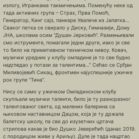
излогу, Игранкама такмичењима. Поменућу неке од
тада активних група – Страх, Прва Помоћ,
Генератор, Кинг сајз, панкере Увалече из Јапатка…
Сваког петка се свирало у Диску, Гимназији, Дому
ЈНА, школама осим “Душан Јерковић”. Размењивали
смо иструменте, помагали једни друге, иако је све
то било на примитивном техничком нивоу. Ковач,
музички уредник у клубу омладине је то све будно
надгледао у потази за талентима…” Сећао се Срђан
Миливојевић Сикац, фронтмен најуспешније ужичке
рок групе “Тина”.
Нису се само у ужичком Омладинском клубу
скупљали музички таленти, било је ту разноразног
талентованог света, од малених балерина са
њиховом наставницом Дацом, која је ту држала
балетску школу, па све до изузетних цртача
стрипова какав је био Душко Јеверићић (данас 2019.
с породицом живи у Ариљу). Дуле је тада нацртао