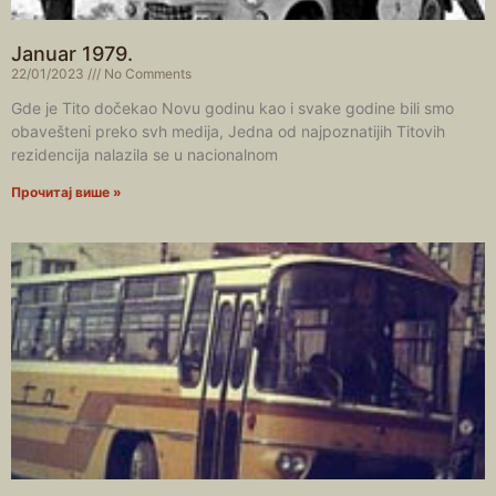
Januar 1979.
22/01/2023
No Comments
Gde je Tito dočekao Novu godinu kao i svake godine bili smo
obavešteni preko svh medija, Jedna od najpoznatijih Titovih
rezidencija nalazila se u nacionalnom
Прочитај више »