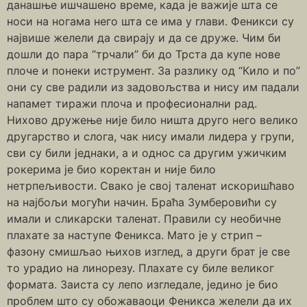
данашње ишчашено време, када је важије шта се
носи на ногама него шта се има у глави. Феникси су
највише желели да свирају и да се друже. Чим би
дошли до пара “трчали” би до Трста да купе нове
плоче и понеки иструмент. За разлику од “Кило и по”
они су све радили из задовољства и нису им падали
напамет тиражи плоча и професионални рад.
Нихово дружење није било ништа друго него велико
другарство и слога, чак нису имали лидера у групи,
сви су били једнаки, а и однос са другим ужичким
рокерима је био коректан и није било
нетрпељивости. Свако је свој таленат искоришћаво
на најбољи могући начин. Браћа Зумберовићи су
имали и сликарски таленат. Правили су необичне
плахате за наступе Феникса. Мато је у стрип –
фазону смишљао њихов изглед, а други брат је све
то урадио на линорезу. Плахате су биле великог
формата. Заиста су лепо изгледале, једино је био
проблем што су обожаваоци Феникса желели да их