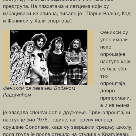
предгрупа. На плахатама и летцима који су
избацивани из авиона, писало је: “Парни Ваљак, Код
и Феникси у Хали спортова”.
Феникси су
увек имали
неке
опрошајне
наступе који
су баш због
тих
опроштаја
Феникси са певачем Бобаном
добро
Радојчићем
припрeмани,
а и на њима
је владала спонтаност и дружење. Први опроштајни
наступ је био 1978. године, на терену испред
срушене Соколане, када су завршили средњу школу,
пола групе је после отишло на студије у Крагујевац.