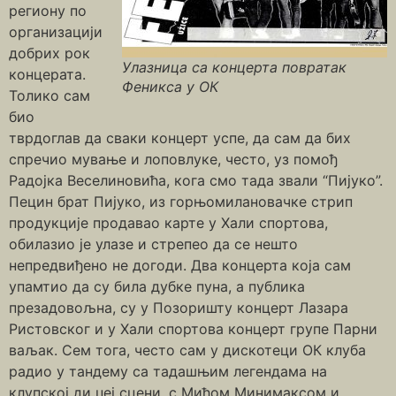
региону по
организацији
добрих рок
Улазница са концерта повратак
концерата.
Феникса у ОК
Толико сам
био
тврдоглав да сваки концерт успе, да сам да бих
спречио мување и лоповлуке, често, уз помођ
Радојка Веселиновића, кога смо тада звали “Пијуко”.
Пецин брат Пијуко, из горњомилановачке стрип
продукције продавао карте у Хали спортова,
обилазио је улазе и стрепео да се нешто
непредвиђено не догоди. Два концерта која сам
упамтио да су била дубке пуна, а публика
презадовољна, су у Позоришту концерт Лазара
Ристовског и у Хали спортова концерт групе Парни
ваљак. Сем тога, често сам у дискотеци ОК клуба
радио у тандему са тадашњим легендама на
клупској ди џеј сцени, с Мићом Минимаксом и