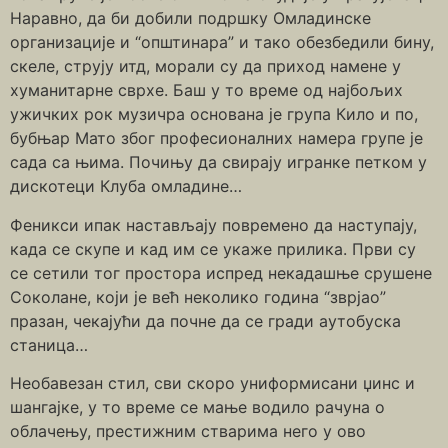
Наравно, да би добили подршку Омладинске
организације и “општинара” и тако обезбедили бину,
скеле, струју итд, морали су да приход намене у
хуманитарне сврхе. Баш у то време од најбољих
ужичких рок музичра основана је група Кило и по,
бубњар Мато због професионалних намера групе је
сада са њима. Почињу да свирају игранке петком у
дискотеци Клуба омладине…
Феникси ипак настављају повремено да наступају,
када се скупе и кад им се укаже прилика. Први су
се сетили тог простора испред некадашње срушене
Соколане, који је већ неколико година “зврјао”
празан, чекајући да почне да се гради аутобуска
станица…
Необавезан стил, сви скоро униформисани џинс и
шангајке, у то време се мање водило рачуна о
облачењу, престижним стварима него у ово