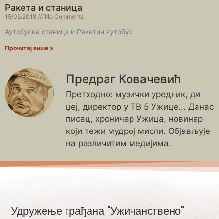
Ракета и станица
15/02/2018
No Comments
Аутобуска станица и Ракетин аутобус
Прочитај више »
Предраг Ковачевић
Претходно: музички уредник, ди
џеј, директор у ТВ 5 Ужице... Данас
писац, хроничар Ужица, новинар
који тежи мудрој мисли. Објављује
на различитим медијима.
Удружење грађана "Ужичанствено"