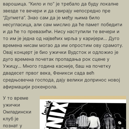
варошица. “Кило и по” је требало да буду локалне
звезде те вечери и да свирају непосредно пре
“Дугмета”. Знао сам да је међу њима било
несугласица, али сам мислио да ће памет победити
и да ће то превазићи. Нису наступили те вечери и
то им је једна од највећих мрља у каријери… Дуго
времена нисам могао да им опростим ову срамоту.
Овај концерт је био ужички Вудсток и одложио је
дуго времена почетак пропадања рок сцене у
Ужицу… Много година касније, баш на почетку
двадесет првог века, Феникси сада већ
средњовечна господа, дају велики допринос новој
афирмацији рокенрола.
У то време
ужички
Омладински
клуб је
познат у