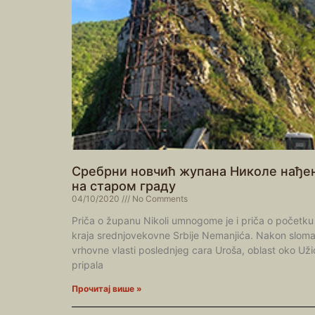
Сребрни новчић жупана Николе нађе
на старом граду
04/10/2020
No Comments
Priča o županu Nikoli umnogome je i priča o početku
kraja srednjovekovne Srbije Nemanjića. Nakon slom
vrhovne vlasti poslednjeg cara Uroša, oblast oko Uži
pripala
Прочитај више »