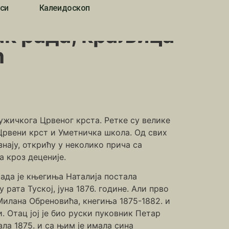
си
Калеидоскоп
ак рада, краљица
ћ
 ужичкога Црвеног крста. Ретке су велике
 Црвени крст и Уметничка школа. Од свих
знају, открићу у неколико прича са
а кроз деценије.
ада је књегиња Наталија постала
рата Туској, јуна 1876. године. Али прво
Милана Обреновића, кнегиња 1875-1882. и
. Отац јој је био руски пуковник Петар
ла 1875. и са њим је имала сина