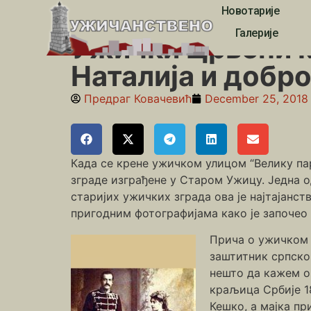
Новотарије
Почетна
»
Међај
»
Ужички Црвени крст (део први),
Галерије
Ужички Црвени к
Наталија и добр
Предраг Ковачевић
December 25, 2018
Када се крене ужичком улицом “Велику пар
зграде изграђене у Старом Ужицу. Једна о
старијих ужичких зграда ова је најтајанст
пригодним фотографијама како је започео у
Прича о ужичком 
заштитник српског
нешто да кажем о
краљица Србије 18
Кешко, а мајка пр