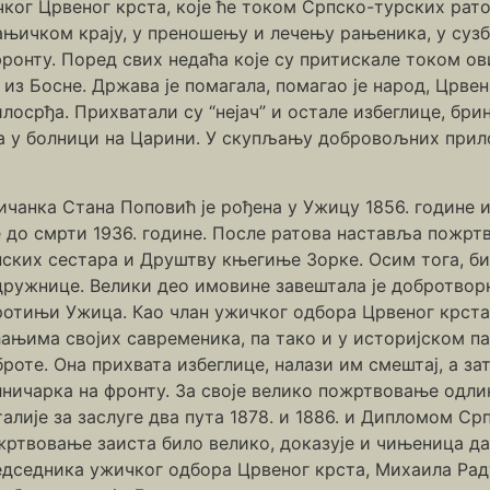
ког Црвеног крста, које ће током Српско-турских рато
ањичком крају, у преношењу и лечењу рањеника, у суз
фронту. Поред свих недаћа које су притискале током ови
 из Босне. Држава је помагала, помагао је народ, Црвени
осрђа. Прихватали су “нејач” и остале избеглице, брин
ка у болници на Царини. У скупљању добровољних прило
чанка Стана Поповић је рођена у Ужицу 1856. године и
е до смрти 1936. године. После ратова наставља пожрт
пских сестара и Друштву књегиње Зорке. Осим тога, б
дружнице. Велики део имовине завештала је добротво
отињи Ужица. Као члан ужичког одбора Црвеног крста,
ћањима својих савременика, па тако и у историјском 
роте. Она прихвата избеглице, налази им смештај, а з
лничарка на фронту. За своје велико пожртвовање од
алије за заслуге два пута 1878. и 1886. и Дипломом Ср
ртвовање заиста било велико, доказује и чињеница да
едседника ужичког одбора Црвеног крста, Михаила Рад