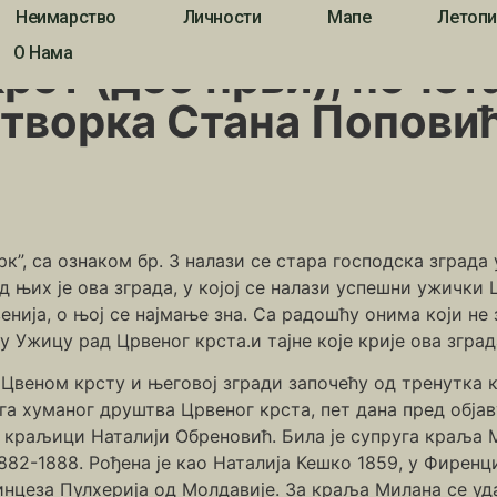
Неимарство
Личности
Мапе
Летопи
 почетак рада, краљица Наталија и добротворка Стана Поповић
О Нама
рст (део први), почет
отворка Стана Попови
к”, са ознаком бр. 3 налази се стара господска зграда
д њих је ова зграда, у којој се налази успешни ужички
венија, о њој се најмање зна. Са радошћу онима који не 
 Ужицу рад Црвеног крста.и тајне које крије ова зград
Цвеном крсту и његовој згради започeћу од тренутка к
а хуманог друштва Црвеног крста, пет дана пред објаву 
 краљици Наталији Обреновић. Била је супруга краља 
82-1888. Рођена је као Наталија Кешко 1859, у Фиренци
инцеза Пулхерија од Молдавије. За краља Милана се уда