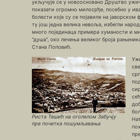
укључује се у новоосновано Друштво ужич
показати огромно милосрђе, посебно у ив
болести које су се појавиле на јаворском 
ту још једна велика невоља, избегли народ
много појединаца примера хуманости и мил
“душа”, око лечења великог броја рањени
Стана Поповић.
Ужи
св
ср
по
сир
се
доб
бо
Риста Тешић на оголелом Забучју
Нат
пре почетка пошумљавања
пож
пр