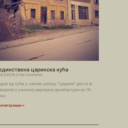
единствена царинска кућа
/02/2018
No Comments
една од кућа у самом центру “Царине” доста је
оворила о ужичкој варошкој архитектури из 19.
ека.
очитај више »