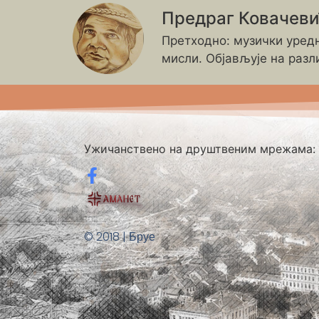
Предраг Ковачев
Претходно: музички уредн
мисли. Објављује на разл
Ужичанствено на друштвеним мрежама:
© 2018 | Бруе