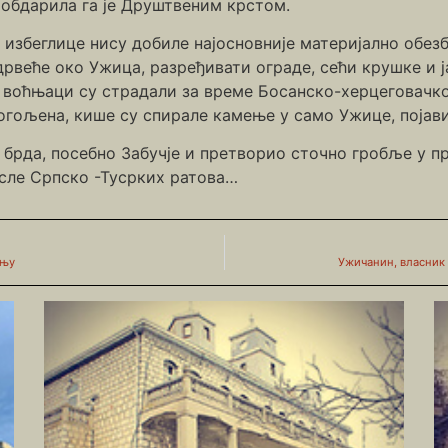
обдарила га је Друштвеним крстом.
 избеглице нису добиле најосновније материјално обезб
дрвеће око Ужица, разређивати ограде, сећи крушке и
 воћњаци су страдали за време Босанско-херцеговачког
ољена, кише су спирале камење у само Ужице, појавиле
 брда, посебно Забучје и претворио сточно гробље у 
осле Српско -Тусрких ратова…
 њу
Ужичанин, власник 