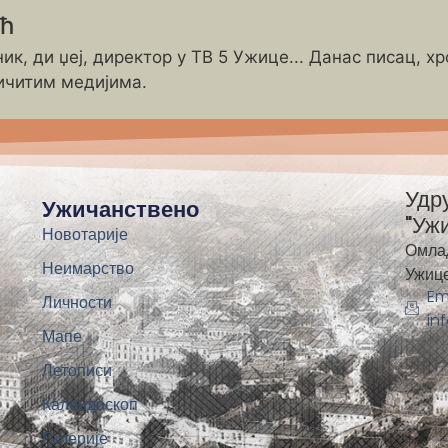
ић
ик, ди џеј, директор у ТВ 5 Ужице... Данас писац, х
ичитим медијима.
Удр
Ужичанствено
"Уж
Новотарије
Омла
Неимарство
Ужиц
Em
Личности
in
Мапе
Летописи
Калеидоскоп
Галерије