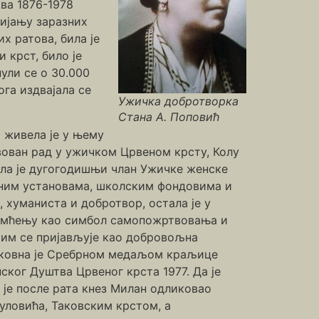
ва 1876-1978
бијању заразних
х ратова, била је
 крст, било је
ули се о 30.000
га издвајала се
Ужичка добротворка
Стана А. Поповић
 живела је у њему
вован рад у ужичком Црвеном крсту, Колу
ила је дугогодишњи члан Ужичке женске
рним установама, школским фондовима и
 хуманиста и добротвор, остала је у
памћењу као симбол самопожртвовања и
атим се пријављује као добровољна
ликовна је Сребрном медаљом краљице
пског Душтва Црвеног крста 1977. Да је
 је после рата кнез Милан одликовао
уловића, Таковским крстом, а