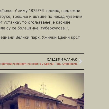
еђење. У зиму 1875/76. године, надлежни
 јабуке, трешње и шљиве по некад чувеним
 устанка”, то огољавање је касније
 су се болештине, туберкулоза..“.
предивни Велики парк. Ужички Цвени крст
СЛЕДЕЋИ ЧЛАНАК
најстаријих приватних новина у Србији, Тони Станковић