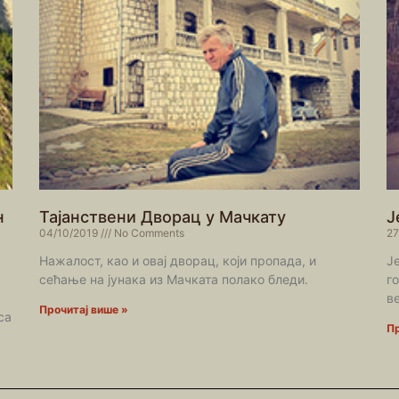
н
Тајанствени Дворац у Мачкату
Ј
04/10/2019
No Comments
27
Нажалост, као и овај дворац, који пропада, и
Ј
сећање на јунака из Мачката полако бледи.
г
a
в
Прочитај више »
ca
Пр