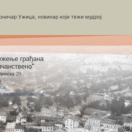
роничар Ужица, новинар који тежи мудрој
ужење грађана
ичанствено"
динска 28
е
ail:
fo@uzicanstveno.rs