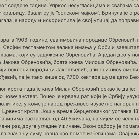
ног следеће године. Упркос несугласицама и свађама са
у краљицу. Звали су је ”српском мајком”. Бринула је о
агала је народу и искористила је свој утицај да попра
врата 1903. године, сва имовина породице Обреновић п
. Својим тестаментом велика имања у Србији завештал
квама, који су задужбине Обреновића. А један део у н
Јакова Обреновића, брата кнеза Милоша Обреновића. К
ији поклони породици Јаковљевић, али они нису смели 
ђевић, па је тако више од 7.700 хектара шуме дато Бе
г крста тада је кнез Милан Обреновић рекао је да је: 
о човечанства”. Почео је крвави рат који је Србију уву
политике, у коме је народ преживео изузетно напоран 
Црвеног крста. Још у време Херцеговачког устанка 187
таницима састављен од 40 Ужичана, на чијем се челу н
умани рад друге угледне Ужичане. Овом одбору је помаг
ала значајну суму новца као помоћ избегицама. Овај у