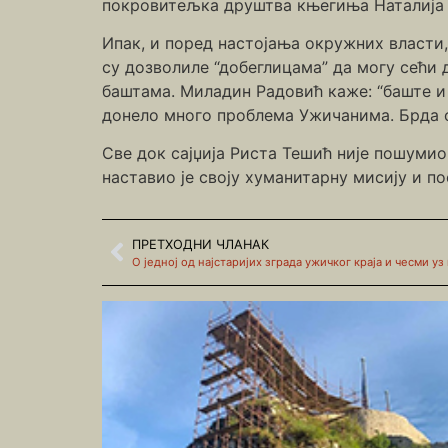
покровитељка друштва књегиња Наталија 
Ипак, и поред настојања окружних власти,
су дозволиле “добеглицама” да могу сећи 
баштама. Миладин Радовић каже: “баште и
донело много проблема Ужичанима. Брда ог
Све док сајџија Риста Тешић није пошумио
наставио је своју хуманитарну мисију и п
ПРЕТХОДНИ ЧЛАНАК
О једној од најстаријих зграда ужичког краја и чесми уз