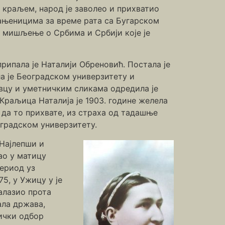
 краљем, народ је заволео и прихватио
 рањеницима за време рата са Бугарском
ви мишљење о Србима и Србији које је
рипала је Наталији Обреновић. Постала је
а је Београдском универзитету и
овцу и уметничким сликама одредила је
раљица Наталија је 1903. године желела
да то прихвате, из страха од тадашње
оградском универзитету.
“Најлепши и
као у матицу
период уз
5, у Ужицу у је
алазио прота
ала држава,
жички одбор